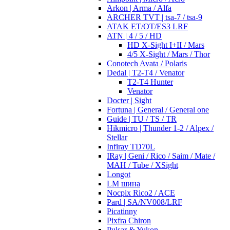
Arkon | Arma / Alfa
ARCHER TVT | tsa-7 / tsa-9
ATAK ET/OT/ES3 LRF
ATN | 4 / 5 / HD
HD X-Sight I+II / Mars
4/5 X-Sight / Mars / Thor
Conotech Avata / Polaris
Dedal | T2-T4 / Venator
T2-T4 Hunter
Venator
Docter | Sight
Fortuna | General / General one
Guide | TU / TS / TR
Hikmicro | Thunder 1-2 / Alpex /
Stellar
Infiray TD70L
IRay | Geni / Rico / Saim / Mate /
MAH / Tube / XSight
Longot
LM шина
Nocpix Rico2 / ACE
Pard | SA/NV008/LRF
Picatinny
Pixfra Chiron
Pulsar & Yukon