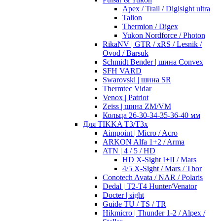
Apex / Trail / Digisight ultra
Talion
Thermion / Digex
Yukon Nordforce / Photon
RikaNV | GTR / xRS / Lesnik /
Ovod / Barsuk
Schmidt Bender | шина Convex
SFH VARD
Swarovski | шина SR
Thermtec Vidar
Venox | Patriot
Zeiss | шина ZM/VM
Кольца 26-30-34-35-36-40 мм
Для TIKKA T3/T3x
Aimpoint | Micro / Acro
ARKON Alfa 1+2 / Arma
ATN | 4 / 5 / HD
HD X-Sight I+II / Mars
4/5 X-Sight / Mars / Thor
Conotech Avata / NAR / Polaris
Dedal | T2-T4 Hunter/Venator
Docter | sight
Guide TU / TS / TR
Hikmicro | Thunder 1-2 / Alpex /