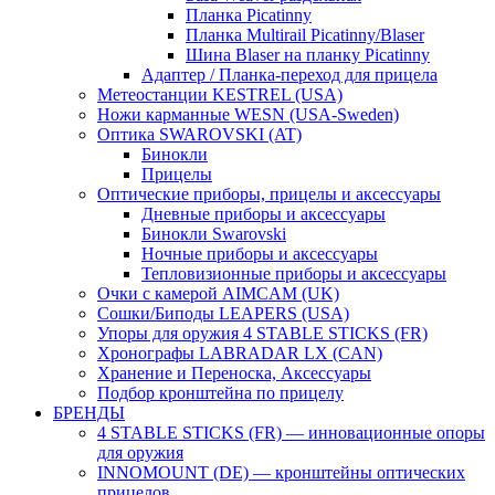
Планка Picatinny
Планка Multirail Picatinny/Blaser
Шина Blaser на планку Picatinny
Адаптер / Планка-переход для прицела
Метеостанции KESTREL (USA)
Ножи карманные WESN (USA-Sweden)
Оптика SWAROVSKI (AT)
Бинокли
Прицелы
Оптические приборы, прицелы и аксессуары
Дневные приборы и аксессуары
Бинокли Swarovski
Ночные приборы и аксессуары
Тепловизионные приборы и аксессуары
Очки с камерой AIMCAM (UK)
Сошки/Биподы LEAPERS (USA)
Упоры для оружия 4 STABLE STICKS (FR)
Хронографы LABRADAR LX (CAN)
Хранение и Переноска, Аксессуары
Подбор кронштейна по прицелу
БРЕНДЫ
4 STABLE STICKS (FR) — инновационные опоры
для оружия
INNOMOUNT (DE) — кронштейны оптических
прицелов