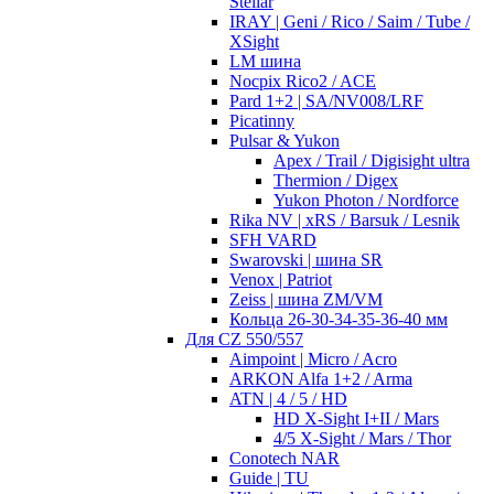
Stellar
IRAY | Geni / Rico / Saim / Tube /
XSight
LM шина
Nocpix Rico2 / ACE
Pard 1+2 | SA/NV008/LRF
Picatinny
Pulsar & Yukon
Apex / Trail / Digisight ultra
Thermion / Digex
Yukon Photon / Nordforce
Rika NV | xRS / Barsuk / Lesnik
SFH VARD
Swarovski | шина SR
Venox | Patriot
Zeiss | шина ZM/VM
Кольца 26-30-34-35-36-40 мм
Для CZ 550/557
Aimpoint | Micro / Acro
ARKON Alfa 1+2 / Arma
ATN | 4 / 5 / HD
HD X-Sight I+II / Mars
4/5 X-Sight / Mars / Thor
Conotech NAR
Guide | TU