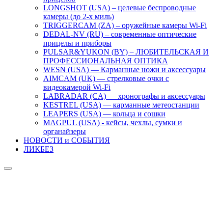
LONGSHOT (USA) – целевые беспроводные
камеры (до 2-х миль)
TRIGGERCAM (ZA) – оружейные камеры Wi-Fi
DEDAL-NV (RU) – современные оптические
прицелы и приборы
PULSAR&YUKON (BY) – ЛЮБИТЕЛЬСКАЯ И
ПРОФЕССИОНАЛЬНАЯ ОПТИКА
WESN (USA) — Карманные ножи и аксессуары
AIMCAM (UK) — стрелковые очки с
видеокамерой Wi-Fi
LABRADAR (CA) — хронографы и аксессуары
KESTREL (USA) — карманные метеостанции
LEAPERS (USA) — кольца и сошки
MAGPUL (USA) - кейсы, чехлы, сумки и
органайзеры
НОВОСТИ и СОБЫТИЯ
ЛИКБЕЗ