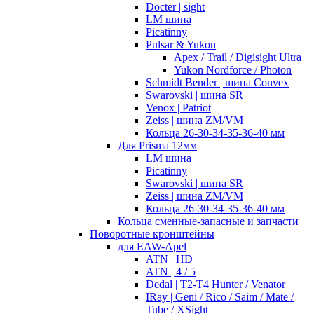
Docter | sight
LM шина
Picatinny
Pulsar & Yukon
Apex / Trail / Digisight Ultra
Yukon Nordforce / Photon
Schmidt Bender | шина Convex
Swarovski | шина SR
Venox | Patriot
Zeiss | шина ZM/VM
Кольца 26-30-34-35-36-40 мм
Для Prisma 12мм
LM шина
Picatinny
Swarovski | шина SR
Zeiss | шина ZM/VM
Кольца 26-30-34-35-36-40 мм
Кольца сменные-запасные и запчасти
Поворотные кронштейны
для EAW-Apel
ATN | HD
ATN | 4 / 5
Dedal | T2-T4 Hunter / Venator
IRay | Geni / Rico / Saim / Mate /
Tube / XSight