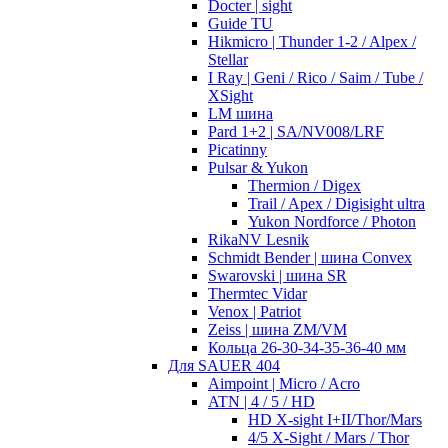
Docter | sight
Guide TU
Hikmicro | Thunder 1-2 / Alpex /
Stellar
I Ray | Geni / Rico / Saim / Tube /
XSight
LM шина
Pard 1+2 | SA/NV008/LRF
Picatinny
Pulsar & Yukon
Thermion / Digex
Trail / Apex / Digisight ultra
Yukon Nordforce / Photon
RikaNV Lesnik
Schmidt Bender | шина Convex
Swarovski | шина SR
Thermtec Vidar
Venox | Patriot
Zeiss | шина ZM/VM
Кольца 26-30-34-35-36-40 мм
Для SAUER 404
Aimpoint | Micro / Acro
ATN | 4 / 5 / HD
HD X-sight I+II/Thor/Mars
4/5 X-Sight / Mars / Thor