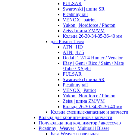
PULSAR
Swarovski | шина SR
Picatinny rail
VENOX | patriot
Yukon | Nordforce / Photon
Zeiss | шина ZM/VM
Кольца 26-30-34-35-36-40 мм
для Prisma 15мм
ATN | HD
ATN | 4 / 5
Dedal | T2-T4 Hunter / Venator
IRay | Geni / Rico / Saim / Mate
/Tube / XSight
PULSAR
Swarovski | шина SR
Picatinny rail
VENOX | Patriot
Yukon | Nordforce / Photon
Zeiss | шина ZM/VM
Кольца 26-30-34-35-36-40 мм
Кольца сменные-запасные и запчасти
Кольца для кронштейнов / запчасти
Полукольца под коллиматор / аксессуар
Picatinny | Weaver | Multirail | Blaser
База Weaver раздельная