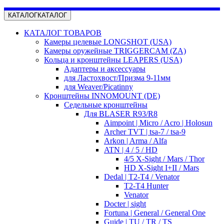
КАТАЛОГ
КАТАЛОГ
КАТАЛОГ ТОВАРОВ
Камеры целевые LONGSHOT (USA)
Камеры оружейные TRIGGERCAM (ZA)
Кольца и кронштейны LEAPERS (USA)
Адаптеры и аксессуары
для Ластохвост/Призма 9-11мм
для Weaver/Picatinny
Кронштейны INNOMOUNT (DE)
Седельные кронштейны
Для BLASER R93/R8
Aimpoint | Micro / Acro | Holosun
Archer TVT | tsa-7 / tsa-9
Arkon | Arma / Alfa
ATN | 4 / 5 / HD
4/5 X-Sight / Mars / Thor
HD X-Sight I+II / Mars
Dedal | T2-T4 / Venator
T2-T4 Hunter
Venator
Docter | sight
Fortuna | General / General One
Guide | TU / TR / TS