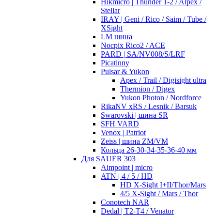
Hikmicro | Thunder 1-2 / Alpex /
Stellar
IRAY | Geni / Rico / Saim / Tube /
XSight
LM шина
Nocpix Rico2 / ACE
PARD | SA/NV008/S/LRF
Picatinny
Pulsar & Yukon
Apex / Trail / Digisight ultra
Thermion / Digex
Yukon Photon / Nordforce
RikaNV xRS / Lesnik / Barsuk
Swarovski | шина SR
SFH VARD
Venox | Patriot
Zeiss | шина ZM/VM
Кольца 26-30-34-35-36-40 мм
Для SAUER 303
Aimpoint | micro
ATN | 4 / 5 / HD
HD X-Sight I+II/Thor/Mars
4/5 X-Sight / Mars / Thor
Conotech NAR
Dedal | T2-T4 / Venator