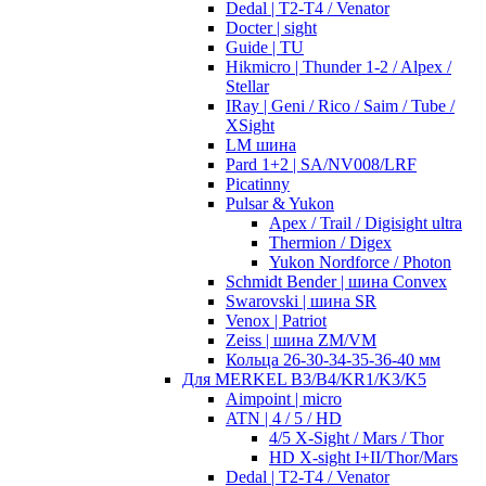
Dedal | T2-T4 / Venator
Docter | sight
Guide | TU
Hikmicro | Thunder 1-2 / Alpex /
Stellar
IRay | Geni / Rico / Saim / Tube /
XSight
LM шина
Pard 1+2 | SA/NV008/LRF
Picatinny
Pulsar & Yukon
Apex / Trail / Digisight ultra
Thermion / Digex
Yukon Nordforce / Photon
Schmidt Bender | шина Convex
Swarovski | шина SR
Venox | Patriot
Zeiss | шина ZM/VM
Кольца 26-30-34-35-36-40 мм
Для MERKEL B3/B4/KR1/K3/K5
Aimpoint | micro
ATN | 4 / 5 / HD
4/5 X-Sight / Mars / Thor
HD X-sight I+II/Thor/Mars
Dedal | T2-T4 / Venator