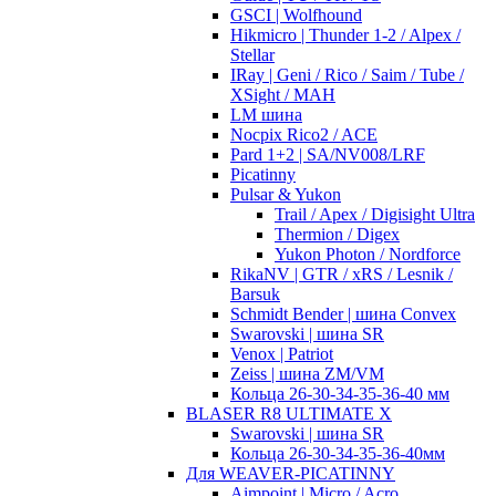
GSCI | Wolfhound
Hikmicro | Thunder 1-2 / Alpex /
Stellar
IRay | Geni / Rico / Saim / Tube /
XSight / MAH
LM шина
Nocpix Rico2 / ACE
Pard 1+2 | SA/NV008/LRF
Picatinny
Pulsar & Yukon
Trail / Apex / Digisight Ultra
Thermion / Digex
Yukon Photon / Nordforce
RikaNV | GTR / xRS / Lesnik /
Barsuk
Schmidt Bender | шина Convex
Swarovski | шина SR
Venox | Patriot
Zeiss | шина ZM/VM
Кольца 26-30-34-35-36-40 мм
BLASER R8 ULTIMATE X
Swarovski | шина SR
Кольца 26-30-34-35-36-40мм
Для WEAVER-PICATINNY
Aimpoint | Micro / Acro