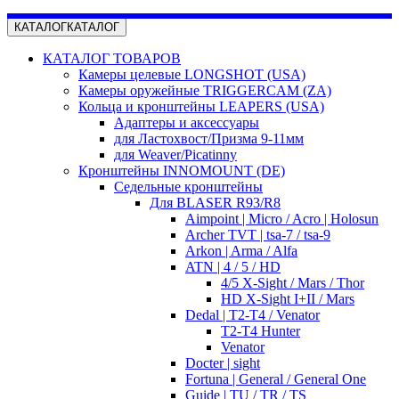
КАТАЛОГ
КАТАЛОГ
КАТАЛОГ ТОВАРОВ
Камеры целевые LONGSHOT (USA)
Камеры оружейные TRIGGERCAM (ZA)
Кольца и кронштейны LEAPERS (USA)
Адаптеры и аксессуары
для Ластохвост/Призма 9-11мм
для Weaver/Picatinny
Кронштейны INNOMOUNT (DE)
Седельные кронштейны
Для BLASER R93/R8
Aimpoint | Micro / Acro | Holosun
Archer TVT | tsa-7 / tsa-9
Arkon | Arma / Alfa
ATN | 4 / 5 / HD
4/5 X-Sight / Mars / Thor
HD X-Sight I+II / Mars
Dedal | T2-T4 / Venator
T2-T4 Hunter
Venator
Docter | sight
Fortuna | General / General One
Guide | TU / TR / TS