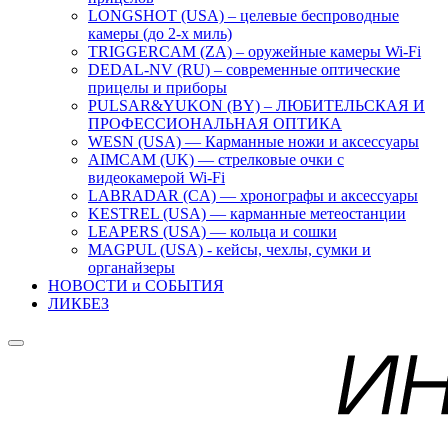
LONGSHOT (USA) – целевые беспроводные
камеры (до 2-х миль)
TRIGGERCAM (ZA) – оружейные камеры Wi-Fi
DEDAL-NV (RU) – современные оптические
прицелы и приборы
PULSAR&YUKON (BY) – ЛЮБИТЕЛЬСКАЯ И
ПРОФЕССИОНАЛЬНАЯ ОПТИКА
WESN (USA) — Карманные ножи и аксессуары
AIMCAM (UK) — стрелковые очки с
видеокамерой Wi-Fi
LABRADAR (CA) — хронографы и аксессуары
KESTREL (USA) — карманные метеостанции
LEAPERS (USA) — кольца и сошки
MAGPUL (USA) - кейсы, чехлы, сумки и
органайзеры
НОВОСТИ и СОБЫТИЯ
ЛИКБЕЗ