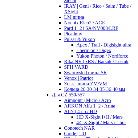
Stellar
IRAY | Geni / Rico / Saim / Tube /
XSight
LM шина
Nocpix Rico2 / ACE
Pard 1+2 | SA/NV008/LRF
Picatinny
Pulsar & Yukon
Apex / Trail / Digisight ultra
Thermion / Digex
Yukon Photon / Nordforce
Rika NV | xRS / Barsuk / Lesnik
SFH VARD
Swarovski | шина SR
Venox | Patriot
Zeiss | шина ZM/VM
Кольца 26-30-34-35-36-40 мм
Для CZ 550/557
Aimpoint | Micro / Acro
ARKON Alfa 1+2 / Arma
ATN | 4 / 5 / HD
HD X-Sight I+II / Mars
4/5 X-Sight / Mars / Thor
Conotech NAR
Guide | TU