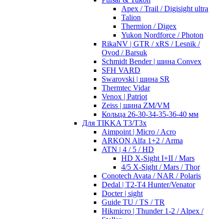
Apex / Trail / Digisight ultra
Talion
Thermion / Digex
Yukon Nordforce / Photon
RikaNV | GTR / xRS / Lesnik /
Ovod / Barsuk
Schmidt Bender | шина Convex
SFH VARD
Swarovski | шина SR
Thermtec Vidar
Venox | Patriot
Zeiss | шина ZM/VM
Кольца 26-30-34-35-36-40 мм
Для TIKKA T3/T3x
Aimpoint | Micro / Acro
ARKON Alfa 1+2 / Arma
ATN | 4 / 5 / HD
HD X-Sight I+II / Mars
4/5 X-Sight / Mars / Thor
Conotech Avata / NAR / Polaris
Dedal | T2-T4 Hunter/Venator
Docter | sight
Guide TU / TS / TR
Hikmicro | Thunder 1-2 / Alpex /