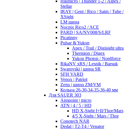
Hikmicro | Thunder 1-2 / Alpex /
Stellar
IRAY | Geni / Rico / Saim / Tube /
XSight
LM шина
Nocpix Rico2 / ACE
PARD | SA/NV008/S/LRF
Picatinny
Pulsar & Yukon
Apex / Trail / Digisight ultra
Thermion / Digex
Yukon Photon / Nordforce
RikaNV xRS / Lesnik / Barsuk
Swarovski | шина SR
SFH VARD
Venox | Patriot
Zeiss | шина ZM/VM
Кольца 26-30-34-35-36-40 мм
Для SAUER 303
Aimpoint | micro
ATN | 4 / 5 / HD
HD X-Sight I+II/Thor/Mars
4/5 X-Sight / Mars / Thor
Conotech NAR
Dedal | T2-T4 / Venator