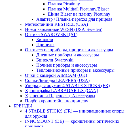
Планка Picatinny
Планка Multirail Picatinny/Blaser
Шина Blaser на планку Picatinny
Адаптер / Планка-переход для прицела
Метеостанции KESTREL (USA)
Ножи карманные WESN (USA-Sweden)
Оптика SWAROVSKI (AT)
Бинокли
Прицелы
Оптические приборы, прицелы и аксессуары
Дневные приборы и аксессуары
Бинокли Swarovski
Ночные приборы и аксессуары
Тепловизионные приборы и аксессуары
Очки с камерой AIMCAM (UK)
Сошки/Биподы LEAPERS (USA)
Упоры для оружия 4 STABLE STICKS (FR)
Хронографы LABRADAR LX (CAN)
Хранение и Переноска, Аксессуары
Подбор кронштейна по прицелу
БРЕНДЫ
4 STABLE STICKS (FR) — инновационные опоры
для оружия
INNOMOUNT (DE) — кронштейны оптических
прицелов