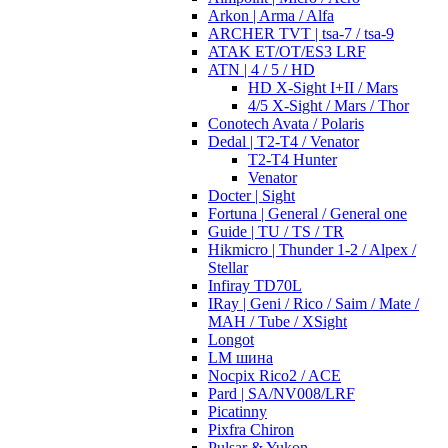
Arkon | Arma / Alfa
ARCHER TVT | tsa-7 / tsa-9
ATAK ET/OT/ES3 LRF
ATN | 4 / 5 / HD
HD X-Sight I+II / Mars
4/5 X-Sight / Mars / Thor
Conotech Avata / Polaris
Dedal | T2-T4 / Venator
T2-T4 Hunter
Venator
Docter | Sight
Fortuna | General / General one
Guide | TU / TS / TR
Hikmicro | Thunder 1-2 / Alpex /
Stellar
Infiray TD70L
IRay | Geni / Rico / Saim / Mate /
MAH / Tube / XSight
Longot
LM шина
Nocpix Rico2 / ACE
Pard | SA/NV008/LRF
Picatinny
Pixfra Chiron
Pulsar & Yukon