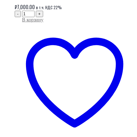
₽
7,000.00
в т.ч. НДС 22%
-
+
В корзину