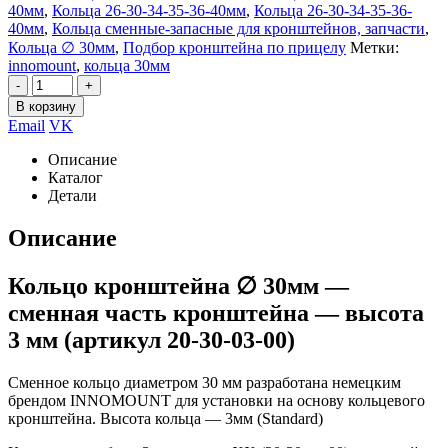
40мм
,
Кольца 26-30-34-35-36-40мм
,
Кольца 26-30-34-35-36-
40мм
,
Кольца сменные-запасные для кронштейнов, запчасти
,
Кольца ∅ 30мм
,
Подбор кронштейна по прицелу
Метки:
innomount
,
кольца 30мм
-
+
В корзину
Email
VK
Описание
Каталог
Детали
Описание
Кольцо кронштейна ∅ 30мм —
сменная часть кронштейна — высота
3 мм (артикул 20-30-03-00)
Сменное кольцо диаметром 30 мм разработана немецким
брендом INNOMOUNT для установки на основу кольцевого
кронштейна. Высота кольца — 3мм (Standard)