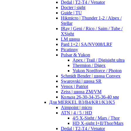
Dedal | T2-T4 / Venator
Docter | sight
Guide | TU
Hikmicro | Thunder 1-2 / Alpex /
Stellar
IRay | Geni / Rico / Saim / Tube /
XSight
LM шина
Pard 1+2 | SA/NV008/LRF
Picatinny
Pulsar & Yukon
Apex / Trail / Digisight ultra
Thermion / Digex
Yukon Nordforce / Photon
Schmidt Bender | шина Convex
Swarovski | шина SR
Venox | Patriot
Zeiss | шина ZM/VM
Кольца 26-30-34-35-36-40 мм
Для MERKEL B3/B4/KR1/K3/K5
Aimpoint | micro
ATN | 4 / 5 / HD
4/5 X-Sight / Mars / Thor
HD X-sight I+II/Thor/Mars
Dedal | T2-T4 / Venator