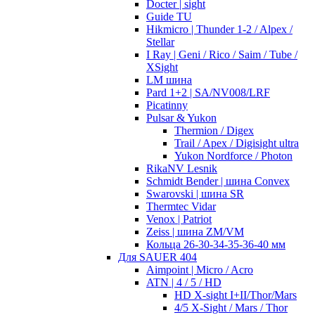
Docter | sight
Guide TU
Hikmicro | Thunder 1-2 / Alpex /
Stellar
I Ray | Geni / Rico / Saim / Tube /
XSight
LM шина
Pard 1+2 | SA/NV008/LRF
Picatinny
Pulsar & Yukon
Thermion / Digex
Trail / Apex / Digisight ultra
Yukon Nordforce / Photon
RikaNV Lesnik
Schmidt Bender | шина Convex
Swarovski | шина SR
Thermtec Vidar
Venox | Patriot
Zeiss | шина ZM/VM
Кольца 26-30-34-35-36-40 мм
Для SAUER 404
Aimpoint | Micro / Acro
ATN | 4 / 5 / HD
HD X-sight I+II/Thor/Mars
4/5 X-Sight / Mars / Thor