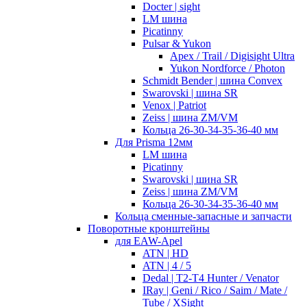
Docter | sight
LM шина
Picatinny
Pulsar & Yukon
Apex / Trail / Digisight Ultra
Yukon Nordforce / Photon
Schmidt Bender | шина Convex
Swarovski | шина SR
Venox | Patriot
Zeiss | шина ZM/VM
Кольца 26-30-34-35-36-40 мм
Для Prisma 12мм
LM шина
Picatinny
Swarovski | шина SR
Zeiss | шина ZM/VM
Кольца 26-30-34-35-36-40 мм
Кольца сменные-запасные и запчасти
Поворотные кронштейны
для EAW-Apel
ATN | HD
ATN | 4 / 5
Dedal | T2-T4 Hunter / Venator
IRay | Geni / Rico / Saim / Mate /
Tube / XSight