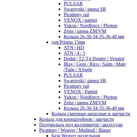
PULSAR
Swarovski | шина SR
Picatinny rail
VENOX | patriot
Yukon | Nordforce / Photon
Zeiss | шина ZM/VM
Кольца 26-30-34-35-36-40 мм
для Prisma 15мм
ATN | HD
ATN | 4 / 5
Dedal | T2-T4 Hunter / Venator
IRay | Geni / Rico / Saim / Mate
/Tube / XSight
PULSAR
Swarovski | шина SR
Picatinny rail
VENOX | Patriot
Yukon | Nordforce / Photon
Zeiss | шина ZM/VM
Кольца 26-30-34-35-36-40 мм
Кольца сменные-запасные и запчасти
Кольца для кронштейнов / запчасти
Полукольца под коллиматор / аксессуар
Picatinny | Weaver | Multirail | Blaser
База Weaver раздельная