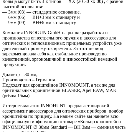
Кольца могут быть 3-х типов — ХХ (20-30-хх-00) , с разной
высотой основания:
— 3мм (03) — стандартное основание,
— 6мм (06) — BH+3 мм к стандарту и
— 9мм (09) — BH+6 мм к стандарту.
Компания INNOGUN GmbH на рынке разработки и
производства огнестрельного оружия и аксессуаров для
оптических и тепловизионных прицельных устройств уже
длительный промежуток времени. За этот период
зарекомендовала себя как стабильное производство
качественной, эргономичной и износостойкой немецкой
продукции.
Диаметр – 30 мм;
Производство – Германия.
Подходят для кронштейнов INNOMOUNT, а так же для
оригинальных кронштейнов BLASER, Apel-EAW, MAK
(prisma 15мм)
Интернет-магазин INNOHUNT предлагает широкий
ассортимент аксессуаров для оптических приборов, подбор
кронштейна по прицелу. На нашем сайте вы найдете всю
официальную информацию о товаре «Кольцо кронштейна
INNOMOUNT ∅ 30мм Standard — BH 3мм — сменная часть