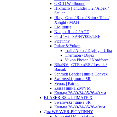
GSCI | Wolfhound
Hikmicro | Thunder 1-2 / Alpex /
Stellar
IRay | Geni / Rico / Saim / Tube /
XSight / MAH
LM шина
Nocpix Rico2 / ACE
Pard 1+2 | SA/NV008/LRF
Picatinny
Pulsar & Yukon
Trail / Apex / Digisight Ultra
Thermion / Digex
Yukon Photon / Nordforce
RikaNV | GTR / xRS / Lesnik /
Barsuk
Schmidt Bender | шина Convex
Swarovski | шина SR
Venox | Patriot
Zeiss | шина ZM/VM
Кольца 26-30-34-35-36-40 мм
BLASER R8 ULTIMATE X
Swarovski | шина SR
Кольца 26-30-34-35-36-40мм
Для WEAVER-PICATINNY
Aimpoint | Micro / Acro