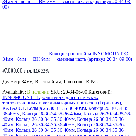
34мм Standard — BH 3мм — сменная часть (артикул 20-34-03-
00)
Кольцо кронштейна INNOMOUNT ∅
34мм +6мм — BH 9мм — сменная часть (артикул 20-34-09-00)
₽
7,000.00
в т.ч. НДС 22%
Диаметр 34мм, Высота 6 мм, Innomount RING
Availability:
В наличии
SKU:
20-34-06-00
Категорий:
INNOMOUNT - Кронштейны для оптических,
тепловизионных и коллиматорных прицелов (Германия)
,
КАТАЛОГ
,
Кольца 26-30-34-35-36-40мм
,
Кольца 26-30-34-35-
36-40мм
,
Кольца 26-30-34-35-36-40мм
,
Кольца 26-30-34-35-36-
40мм
,
Кольца 26-30-34-35-36-40мм
,
Кольца 26-30-34-35-36-
40мм
,
Кольца 26-30-34-35-36-40мм
,
Кольца 26-30-34-35-36-
40мм
,
Кольца 26-30-34-35-36-40мм
,
Кольца 26-30-34-35-36-
40мм
,
Кольца сменные-запасные для кронштейнов, запчасти
,