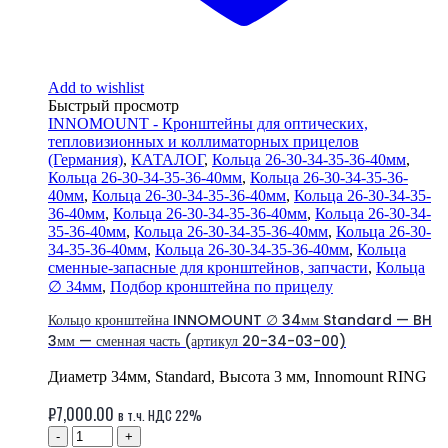
Add to wishlist
Быстрый просмотр
INNOMOUNT - Кронштейны для оптических,
тепловизионных и коллиматорных прицелов
(Германия)
,
КАТАЛОГ
,
Кольца 26-30-34-35-36-40мм
,
Кольца 26-30-34-35-36-40мм
,
Кольца 26-30-34-35-36-
40мм
,
Кольца 26-30-34-35-36-40мм
,
Кольца 26-30-34-35-
36-40мм
,
Кольца 26-30-34-35-36-40мм
,
Кольца 26-30-34-
35-36-40мм
,
Кольца 26-30-34-35-36-40мм
,
Кольца 26-30-
34-35-36-40мм
,
Кольца 26-30-34-35-36-40мм
,
Кольца
сменные-запасные для кронштейнов, запчасти
,
Кольца
∅ 34мм
,
Подбор кронштейна по прицелу
Кольцо кронштейна INNOMOUNT ∅ 34мм Standard — BH
3мм — сменная часть (артикул 20-34-03-00)
Диаметр 34мм, Standard, Высота 3 мм, Innomount RING
₽
7,000.00
в т.ч. НДС 22%
-
+