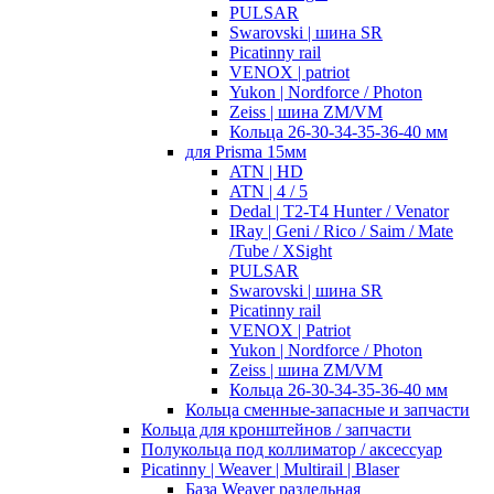
PULSAR
Swarovski | шина SR
Picatinny rail
VENOX | patriot
Yukon | Nordforce / Photon
Zeiss | шина ZM/VM
Кольца 26-30-34-35-36-40 мм
для Prisma 15мм
ATN | HD
ATN | 4 / 5
Dedal | T2-T4 Hunter / Venator
IRay | Geni / Rico / Saim / Mate
/Tube / XSight
PULSAR
Swarovski | шина SR
Picatinny rail
VENOX | Patriot
Yukon | Nordforce / Photon
Zeiss | шина ZM/VM
Кольца 26-30-34-35-36-40 мм
Кольца сменные-запасные и запчасти
Кольца для кронштейнов / запчасти
Полукольца под коллиматор / аксессуар
Picatinny | Weaver | Multirail | Blaser
База Weaver раздельная