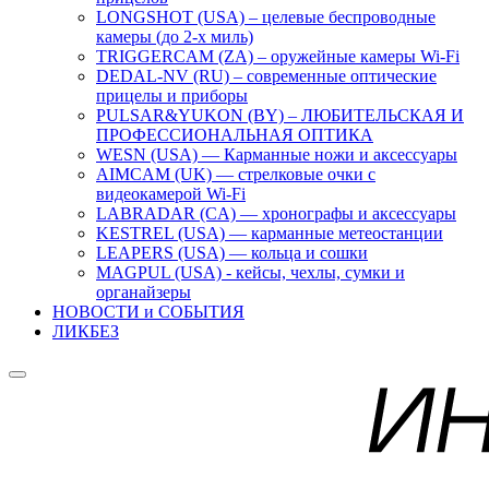
LONGSHOT (USA) – целевые беспроводные
камеры (до 2-х миль)
TRIGGERCAM (ZA) – оружейные камеры Wi-Fi
DEDAL-NV (RU) – современные оптические
прицелы и приборы
PULSAR&YUKON (BY) – ЛЮБИТЕЛЬСКАЯ И
ПРОФЕССИОНАЛЬНАЯ ОПТИКА
WESN (USA) — Карманные ножи и аксессуары
AIMCAM (UK) — стрелковые очки с
видеокамерой Wi-Fi
LABRADAR (CA) — хронографы и аксессуары
KESTREL (USA) — карманные метеостанции
LEAPERS (USA) — кольца и сошки
MAGPUL (USA) - кейсы, чехлы, сумки и
органайзеры
НОВОСТИ и СОБЫТИЯ
ЛИКБЕЗ