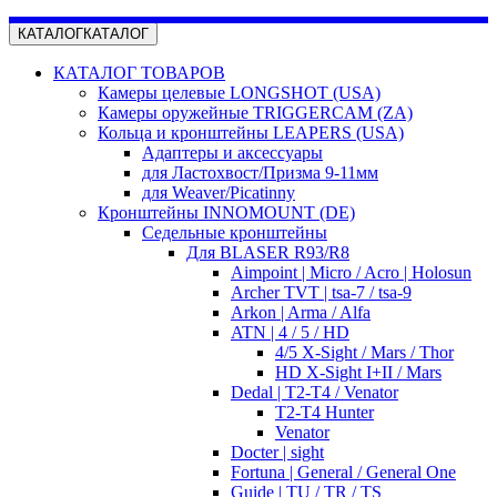
КАТАЛОГ
КАТАЛОГ
КАТАЛОГ ТОВАРОВ
Камеры целевые LONGSHOT (USA)
Камеры оружейные TRIGGERCAM (ZA)
Кольца и кронштейны LEAPERS (USA)
Адаптеры и аксессуары
для Ластохвост/Призма 9-11мм
для Weaver/Picatinny
Кронштейны INNOMOUNT (DE)
Седельные кронштейны
Для BLASER R93/R8
Aimpoint | Micro / Acro | Holosun
Archer TVT | tsa-7 / tsa-9
Arkon | Arma / Alfa
ATN | 4 / 5 / HD
4/5 X-Sight / Mars / Thor
HD X-Sight I+II / Mars
Dedal | T2-T4 / Venator
T2-T4 Hunter
Venator
Docter | sight
Fortuna | General / General One
Guide | TU / TR / TS