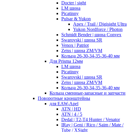
Docter | sight
LM шина
Picatinny
Pulsar & Yukon
Apex / Trail / Digisight Ultra
Yukon Nordforce / Photon
Schmidt Bender | шина Convex
Swarovski | шина SR
Venox | Patriot
Zeiss | шина ZM/VM
Кольца 26-30-34-35-36-40 мм
Для Prisma 12мм
LM шина
Picatinny
Swarovski | шина SR
Zeiss | шина ZM/VM
Кольца 26-30-34-35-36-40 мм
Кольца сменные-запасные и запчасти
Поворотные кронштейны
для EAW-Apel
ATN | HD
ATN | 4 / 5
Dedal | T2-T4 Hunter / Venator
IRay | Geni / Rico / Saim / Mate /
Tube / XSight