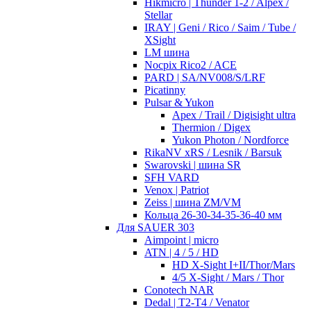
Hikmicro | Thunder 1-2 / Alpex /
Stellar
IRAY | Geni / Rico / Saim / Tube /
XSight
LM шина
Nocpix Rico2 / ACE
PARD | SA/NV008/S/LRF
Picatinny
Pulsar & Yukon
Apex / Trail / Digisight ultra
Thermion / Digex
Yukon Photon / Nordforce
RikaNV xRS / Lesnik / Barsuk
Swarovski | шина SR
SFH VARD
Venox | Patriot
Zeiss | шина ZM/VM
Кольца 26-30-34-35-36-40 мм
Для SAUER 303
Aimpoint | micro
ATN | 4 / 5 / HD
HD X-Sight I+II/Thor/Mars
4/5 X-Sight / Mars / Thor
Conotech NAR
Dedal | T2-T4 / Venator