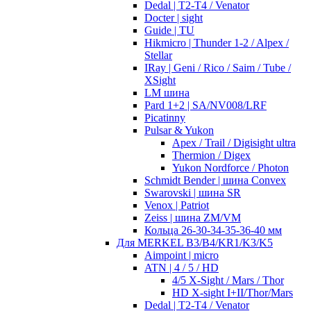
Dedal | T2-T4 / Venator
Docter | sight
Guide | TU
Hikmicro | Thunder 1-2 / Alpex /
Stellar
IRay | Geni / Rico / Saim / Tube /
XSight
LM шина
Pard 1+2 | SA/NV008/LRF
Picatinny
Pulsar & Yukon
Apex / Trail / Digisight ultra
Thermion / Digex
Yukon Nordforce / Photon
Schmidt Bender | шина Convex
Swarovski | шина SR
Venox | Patriot
Zeiss | шина ZM/VM
Кольца 26-30-34-35-36-40 мм
Для MERKEL B3/B4/KR1/K3/K5
Aimpoint | micro
ATN | 4 / 5 / HD
4/5 X-Sight / Mars / Thor
HD X-sight I+II/Thor/Mars
Dedal | T2-T4 / Venator