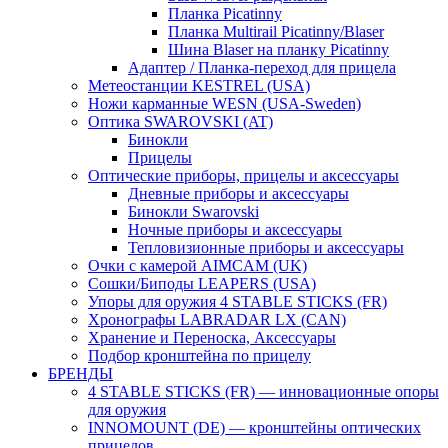
Планка Picatinny
Планка Multirail Picatinny/Blaser
Шина Blaser на планку Picatinny
Адаптер / Планка-переход для прицела
Метеостанции KESTREL (USA)
Ножи карманные WESN (USA-Sweden)
Оптика SWAROVSKI (AT)
Бинокли
Прицелы
Оптические приборы, прицелы и аксессуары
Дневные приборы и аксессуары
Бинокли Swarovski
Ночные приборы и аксессуары
Тепловизионные приборы и аксессуары
Очки с камерой AIMCAM (UK)
Сошки/Биподы LEAPERS (USA)
Упоры для оружия 4 STABLE STICKS (FR)
Хронографы LABRADAR LX (CAN)
Хранение и Переноска, Аксессуары
Подбор кронштейна по прицелу
БРЕНДЫ
4 STABLE STICKS (FR) — инновационные опоры
для оружия
INNOMOUNT (DE) — кронштейны оптических
прицелов