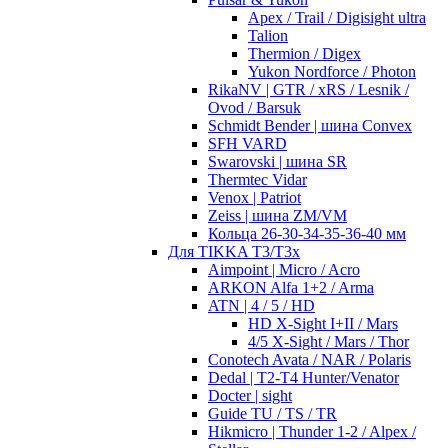
Apex / Trail / Digisight ultra
Talion
Thermion / Digex
Yukon Nordforce / Photon
RikaNV | GTR / xRS / Lesnik /
Ovod / Barsuk
Schmidt Bender | шина Convex
SFH VARD
Swarovski | шина SR
Thermtec Vidar
Venox | Patriot
Zeiss | шина ZM/VM
Кольца 26-30-34-35-36-40 мм
Для TIKKA T3/T3x
Aimpoint | Micro / Acro
ARKON Alfa 1+2 / Arma
ATN | 4 / 5 / HD
HD X-Sight I+II / Mars
4/5 X-Sight / Mars / Thor
Conotech Avata / NAR / Polaris
Dedal | T2-T4 Hunter/Venator
Docter | sight
Guide TU / TS / TR
Hikmicro | Thunder 1-2 / Alpex /