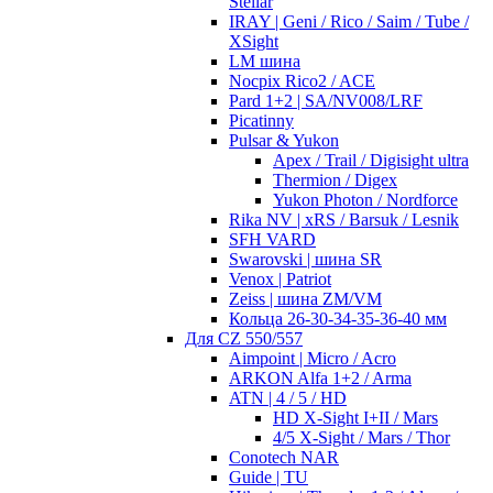
Stellar
IRAY | Geni / Rico / Saim / Tube /
XSight
LM шина
Nocpix Rico2 / ACE
Pard 1+2 | SA/NV008/LRF
Picatinny
Pulsar & Yukon
Apex / Trail / Digisight ultra
Thermion / Digex
Yukon Photon / Nordforce
Rika NV | xRS / Barsuk / Lesnik
SFH VARD
Swarovski | шина SR
Venox | Patriot
Zeiss | шина ZM/VM
Кольца 26-30-34-35-36-40 мм
Для CZ 550/557
Aimpoint | Micro / Acro
ARKON Alfa 1+2 / Arma
ATN | 4 / 5 / HD
HD X-Sight I+II / Mars
4/5 X-Sight / Mars / Thor
Conotech NAR
Guide | TU