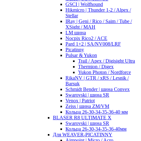
GSCI | Wolfhound
Hikmicro | Thunder 1-2 / Alpex /
Stellar
IRay | Geni / Rico / Saim / Tube /
XSight / MAH
LM шина
Nocpix Rico2 / ACE
Pard 1+2 | SA/NV008/LRF
Picatinny
Pulsar & Yukon
Trail / Apex / Digisight Ultra
Thermion / Digex
Yukon Photon / Nordforce
RikaNV | GTR / xRS / Lesnik /
Barsuk
Schmidt Bender | шина Convex
Swarovski | шина SR
Venox | Patriot
Zeiss | шина ZM/VM
Кольца 26-30-34-35-36-40 мм
BLASER R8 ULTIMATE X
Swarovski | шина SR
Кольца 26-30-34-35-36-40мм
Для WEAVER-PICATINNY
Aimpoint | Micro / Acro