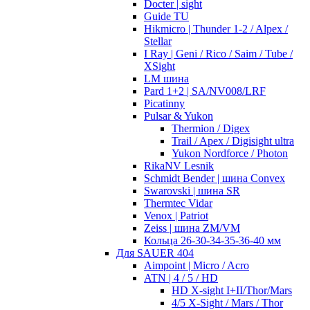
Docter | sight
Guide TU
Hikmicro | Thunder 1-2 / Alpex /
Stellar
I Ray | Geni / Rico / Saim / Tube /
XSight
LM шина
Pard 1+2 | SA/NV008/LRF
Picatinny
Pulsar & Yukon
Thermion / Digex
Trail / Apex / Digisight ultra
Yukon Nordforce / Photon
RikaNV Lesnik
Schmidt Bender | шина Convex
Swarovski | шина SR
Thermtec Vidar
Venox | Patriot
Zeiss | шина ZM/VM
Кольца 26-30-34-35-36-40 мм
Для SAUER 404
Aimpoint | Micro / Acro
ATN | 4 / 5 / HD
HD X-sight I+II/Thor/Mars
4/5 X-Sight / Mars / Thor