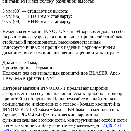
винтами М4 к моноблоку, различной высоты:
3 мм (03) — стандартная высота;
6 мм (06) — BH+3 мм к стандарту;
9 мм (09) — BH+6 мм к стандарту
Немецкая компания INNOGUN GmbH зарекомендовала себя
на рынке аксессуаров для прицельных приспособлений как
стабильный производитель высококачественных,
износоустойчивых и прочных изделий с эргономичным
дизайном, во избежание появления зацепов и микротравм.
Диаметр – 34 мм;
Производство – Германия.
Подходят для оригинальных кронштейнов BLASER, Apel-
EAW, MAK (prisma 15мм)
Интернет-магазин INNOHUNT предлагает широкий
ассортимент аксессуаров для оптических приборов, подбор
кронштейна по прицелу. На нашем сайте вы найдете всю
официальную информацию о товаре «Кольцо кронштейна
INNOMOUNT ∅ 34мм +3мм — BH 6мм — сменная часть
(артикул 20-34-06-00)»: технические параметры,
функциональные возможности, конструктивные особенности
и комплектацию, либо уточнить ее у менеджера
+7 (495) 211-
9483
. Купить подходящую модель вы можете из наличия или