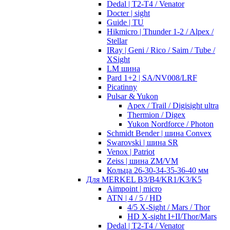
Dedal | T2-T4 / Venator
Docter | sight
Guide | TU
Hikmicro | Thunder 1-2 / Alpex /
Stellar
IRay | Geni / Rico / Saim / Tube /
XSight
LM шина
Pard 1+2 | SA/NV008/LRF
Picatinny
Pulsar & Yukon
Apex / Trail / Digisight ultra
Thermion / Digex
Yukon Nordforce / Photon
Schmidt Bender | шина Convex
Swarovski | шина SR
Venox | Patriot
Zeiss | шина ZM/VM
Кольца 26-30-34-35-36-40 мм
Для MERKEL B3/B4/KR1/K3/K5
Aimpoint | micro
ATN | 4 / 5 / HD
4/5 X-Sight / Mars / Thor
HD X-sight I+II/Thor/Mars
Dedal | T2-T4 / Venator