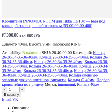
Кронштейн INNOMOUNT FM для Tikka T3/T3x — База под
кольца, без колец — небыстросъем (53-00-00-00-400)
₽
7,000.00
в т.ч. НДС 22%
Диаметр 40мм, Высота 9 мм, Innomount RING
Availability:
В наличии
SKU:
20-40-09-00
Категорий:
Кольца
26-30-34-35-36-40мм
,
Кольца 26-30-34-35-36-40мм
,
Кольца 26-
30-34-35-36-40мм
,
Кольца 26-30-34-35-36-40мм
,
Кольца 26-30-
34-35-36-40мм
,
Кольца 26-30-34-35-36-40мм
,
Кольца 26-30-34-
35-36-40мм
,
Кольца 26-30-34-35-36-40мм
,
Кольца 26-30-34-35-
36-40мм
,
Кольца 26-30-34-35-36-40мм
,
Кольца сменные-
запасные для кронштейнов, запчасти
,
Кольца ∅ 40мм
,
Подбор
кронштейна по прицелу
Метки:
innomount
,
Кольца 40мм
-
+
В корзину
Email
VK
Описание