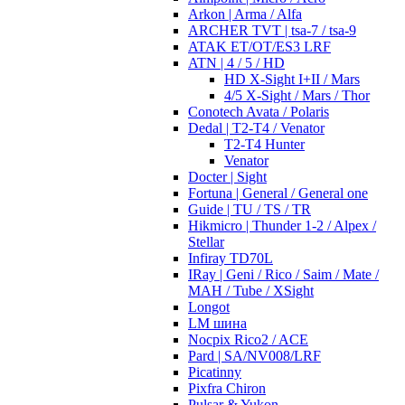
Arkon | Arma / Alfa
ARCHER TVT | tsa-7 / tsa-9
ATAK ET/OT/ES3 LRF
ATN | 4 / 5 / HD
HD X-Sight I+II / Mars
4/5 X-Sight / Mars / Thor
Conotech Avata / Polaris
Dedal | T2-T4 / Venator
T2-T4 Hunter
Venator
Docter | Sight
Fortuna | General / General one
Guide | TU / TS / TR
Hikmicro | Thunder 1-2 / Alpex /
Stellar
Infiray TD70L
IRay | Geni / Rico / Saim / Mate /
MAH / Tube / XSight
Longot
LM шина
Nocpix Rico2 / ACE
Pard | SA/NV008/LRF
Picatinny
Pixfra Chiron
Pulsar & Yukon