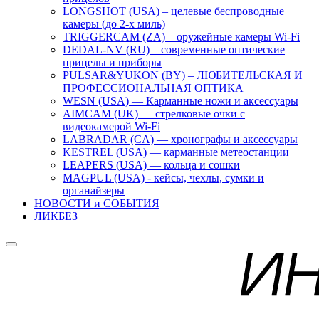
LONGSHOT (USA) – целевые беспроводные
камеры (до 2-х миль)
TRIGGERCAM (ZA) – оружейные камеры Wi-Fi
DEDAL-NV (RU) – современные оптические
прицелы и приборы
PULSAR&YUKON (BY) – ЛЮБИТЕЛЬСКАЯ И
ПРОФЕССИОНАЛЬНАЯ ОПТИКА
WESN (USA) — Карманные ножи и аксессуары
AIMCAM (UK) — стрелковые очки с
видеокамерой Wi-Fi
LABRADAR (CA) — хронографы и аксессуары
KESTREL (USA) — карманные метеостанции
LEAPERS (USA) — кольца и сошки
MAGPUL (USA) - кейсы, чехлы, сумки и
органайзеры
НОВОСТИ и СОБЫТИЯ
ЛИКБЕЗ