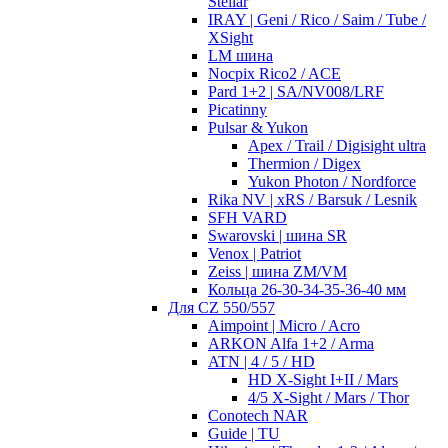
Stellar
IRAY | Geni / Rico / Saim / Tube /
XSight
LM шина
Nocpix Rico2 / ACE
Pard 1+2 | SA/NV008/LRF
Picatinny
Pulsar & Yukon
Apex / Trail / Digisight ultra
Thermion / Digex
Yukon Photon / Nordforce
Rika NV | xRS / Barsuk / Lesnik
SFH VARD
Swarovski | шина SR
Venox | Patriot
Zeiss | шина ZM/VM
Кольца 26-30-34-35-36-40 мм
Для CZ 550/557
Aimpoint | Micro / Acro
ARKON Alfa 1+2 / Arma
ATN | 4 / 5 / HD
HD X-Sight I+II / Mars
4/5 X-Sight / Mars / Thor
Conotech NAR
Guide | TU