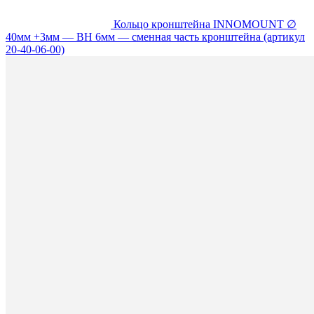
Кольцо кронштейна INNOMOUNT ∅
40мм +3мм — BH 6мм — сменная часть кронштейна (артикул
20-40-06-00)