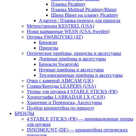
Планка Picatinny
Планка Multirail Picatinny/Blaser
Шина Blaser на планку Picatinny
Адаптер / Планка-переход для прицела
Метеостанции KESTREL (USA)
Ножи карманные WESN (USA-Sweden)
Оптика SWAROVSKI (AT)
Бинокли
Прицелы
Оптические приборы, прицелы и аксессуары
Дневные приборы и аксессуары
Бинокли Swarovski
Ночные приборы и аксессуары
Тепловизионные приборы и аксессуары
Очки с камерой AIMCAM (UK)
Сошки/Биподы LEAPERS (USA)
Упоры для оружия 4 STABLE STICKS (FR)
Хронографы LABRADAR LX (CAN)
Хранение и Переноска, Аксессуары
Подбор кронштейна по прицелу
БРЕНДЫ
4 STABLE STICKS (FR) — инновационные опоры
для оружия
INNOMOUNT (DE) — кронштейны оптических
прицелов