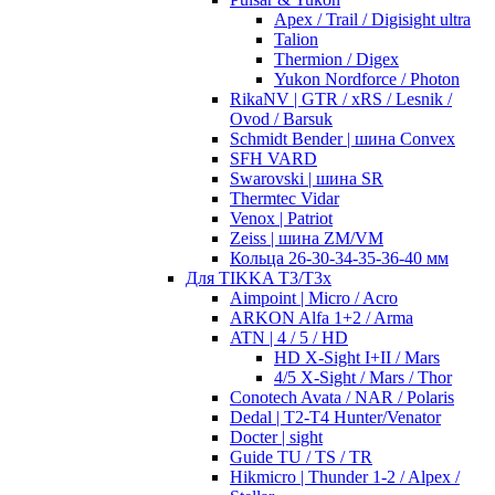
Apex / Trail / Digisight ultra
Talion
Thermion / Digex
Yukon Nordforce / Photon
RikaNV | GTR / xRS / Lesnik /
Ovod / Barsuk
Schmidt Bender | шина Convex
SFH VARD
Swarovski | шина SR
Thermtec Vidar
Venox | Patriot
Zeiss | шина ZM/VM
Кольца 26-30-34-35-36-40 мм
Для TIKKA T3/T3x
Aimpoint | Micro / Acro
ARKON Alfa 1+2 / Arma
ATN | 4 / 5 / HD
HD X-Sight I+II / Mars
4/5 X-Sight / Mars / Thor
Conotech Avata / NAR / Polaris
Dedal | T2-T4 Hunter/Venator
Docter | sight
Guide TU / TS / TR
Hikmicro | Thunder 1-2 / Alpex /