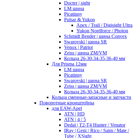
Docter | sight
LM шина
Picatinny
Pulsar & Yukon
Apex / Trail / Digisight Ultra
Yukon Nordforce / Photon
Schmidt Bender | шина Convex
Swarovski | шина SR
Venox | Patriot
Zeiss | шина ZM/VM
Кольца 26-30-34-35-36-40 мм
Для Prisma 12мм
LM шина
Picatinny
Swarovski | шина SR
Zeiss | шина ZM/VM
Кольца 26-30-34-35-36-40 мм
Кольца сменные-запасные и запчасти
Поворотные кронштейны
для EAW-Apel
ATN | HD
ATN | 4 / 5
Dedal | T2-T4 Hunter / Venator
IRay | Geni / Rico / Saim / Mate /
Tube / XSight