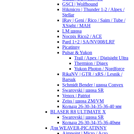
GSCI | Wolfhound
Hikmicro | Thunder 1-2 / Alpex /
Stellar
IRay | Geni / Rico / Saim / Tube /
XSight / MAH
LM шина
Nocpix Rico2 / ACE
Pard 1+2 | SA/NV008/LRF
Picatinny
Pulsar & Yukon
Trail / Apex / Digisight Ultra
Thermion / Digex
Yukon Photon / Nordforce
RikaNV | GTR / xRS / Lesnik /
Barsuk
Schmidt Bender | шина Convex
Swarovski | шина SR
Venox | Patriot
Zeiss | шина ZM/VM
Кольца 26-30-34-35-36-40 мм
BLASER R8 ULTIMATE X
Swarovski | шина SR
Кольца 26-30-34-35-36-40мм
Для WEAVER-PICATINNY
Aimpoint | Micro / Acro