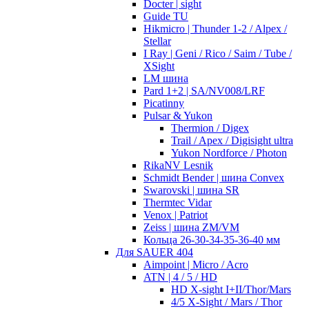
Docter | sight
Guide TU
Hikmicro | Thunder 1-2 / Alpex /
Stellar
I Ray | Geni / Rico / Saim / Tube /
XSight
LM шина
Pard 1+2 | SA/NV008/LRF
Picatinny
Pulsar & Yukon
Thermion / Digex
Trail / Apex / Digisight ultra
Yukon Nordforce / Photon
RikaNV Lesnik
Schmidt Bender | шина Convex
Swarovski | шина SR
Thermtec Vidar
Venox | Patriot
Zeiss | шина ZM/VM
Кольца 26-30-34-35-36-40 мм
Для SAUER 404
Aimpoint | Micro / Acro
ATN | 4 / 5 / HD
HD X-sight I+II/Thor/Mars
4/5 X-Sight / Mars / Thor