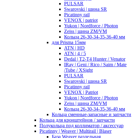
PULSAR
Swarovski | шина SR
Picatinny rail
VENOX | patriot
Yukon | Nordforce / Photon
Zeiss | шина ZM/VM
Кольца 26-30-34-35-36-40 мм
для Prisma 15мм
ATN | HD
ATN | 4 / 5
Dedal | T2-T4 Hunter / Venator
IRay | Geni / Rico / Saim / Mate
/Tube / XSight
PULSAR
Swarovski | шина SR
Picatinny rail
VENOX | Patriot
Yukon | Nordforce / Photon
Zeiss | шина ZM/VM
Кольца 26-30-34-35-36-40 мм
Кольца сменные-запасные и запчасти
Кольца для кронштейнов / запчасти
Полукольца под коллиматор / аксессуар
Picatinny | Weaver | Multirail | Blaser
База Weaver раздельная