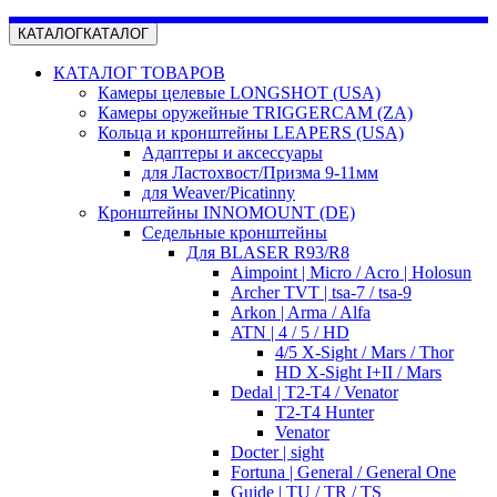
КАТАЛОГ
КАТАЛОГ
КАТАЛОГ ТОВАРОВ
Камеры целевые LONGSHOT (USA)
Камеры оружейные TRIGGERCAM (ZA)
Кольца и кронштейны LEAPERS (USA)
Адаптеры и аксессуары
для Ластохвост/Призма 9-11мм
для Weaver/Picatinny
Кронштейны INNOMOUNT (DE)
Седельные кронштейны
Для BLASER R93/R8
Aimpoint | Micro / Acro | Holosun
Archer TVT | tsa-7 / tsa-9
Arkon | Arma / Alfa
ATN | 4 / 5 / HD
4/5 X-Sight / Mars / Thor
HD X-Sight I+II / Mars
Dedal | T2-T4 / Venator
T2-T4 Hunter
Venator
Docter | sight
Fortuna | General / General One
Guide | TU / TR / TS