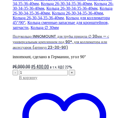
34-35-36-40мм
,
Кольца 26-30-34-35-36-40мм
,
Кольца 26-
30-34-35-36-40мм
,
Кольца 26-30-34-35-36-40мм
,
Кольца
26-30-34-35-36-40мм
,
Кольца 26-30-34-35-36-40мм
,
Кольца 26-30-34-35-36-40мм
,
Кольца для коллиматора
45°/90°
,
Кольца сменные-запасные для кронштейнов,
запчасти
,
Кольца ∅ 30мм
Полукольцо INNOMOUNT для трубы прицела ∅ 30мм — с
универсальным креплением под 90°, для коллиматора или
аксессуаров (артикул 23-30-90)
innomount, сделано в Германии, угол 90°
Первоначальная
Текущая
₽
6,000.00
₽
5,400.00
в т.ч. НДС 22%
цена
цена:
-
+
В корзину
составляла
₽5,400.00.
₽6,000.00.