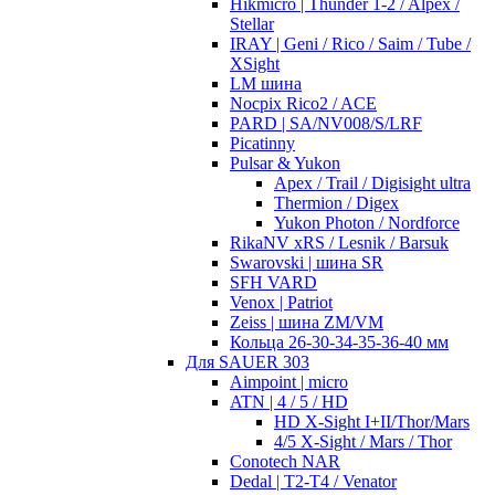
Hikmicro | Thunder 1-2 / Alpex /
Stellar
IRAY | Geni / Rico / Saim / Tube /
XSight
LM шина
Nocpix Rico2 / ACE
PARD | SA/NV008/S/LRF
Picatinny
Pulsar & Yukon
Apex / Trail / Digisight ultra
Thermion / Digex
Yukon Photon / Nordforce
RikaNV xRS / Lesnik / Barsuk
Swarovski | шина SR
SFH VARD
Venox | Patriot
Zeiss | шина ZM/VM
Кольца 26-30-34-35-36-40 мм
Для SAUER 303
Aimpoint | micro
ATN | 4 / 5 / HD
HD X-Sight I+II/Thor/Mars
4/5 X-Sight / Mars / Thor
Conotech NAR
Dedal | T2-T4 / Venator