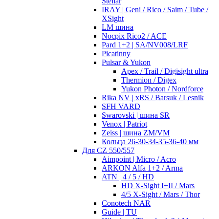
Stellar
IRAY | Geni / Rico / Saim / Tube /
XSight
LM шина
Nocpix Rico2 / ACE
Pard 1+2 | SA/NV008/LRF
Picatinny
Pulsar & Yukon
Apex / Trail / Digisight ultra
Thermion / Digex
Yukon Photon / Nordforce
Rika NV | xRS / Barsuk / Lesnik
SFH VARD
Swarovski | шина SR
Venox | Patriot
Zeiss | шина ZM/VM
Кольца 26-30-34-35-36-40 мм
Для CZ 550/557
Aimpoint | Micro / Acro
ARKON Alfa 1+2 / Arma
ATN | 4 / 5 / HD
HD X-Sight I+II / Mars
4/5 X-Sight / Mars / Thor
Conotech NAR
Guide | TU