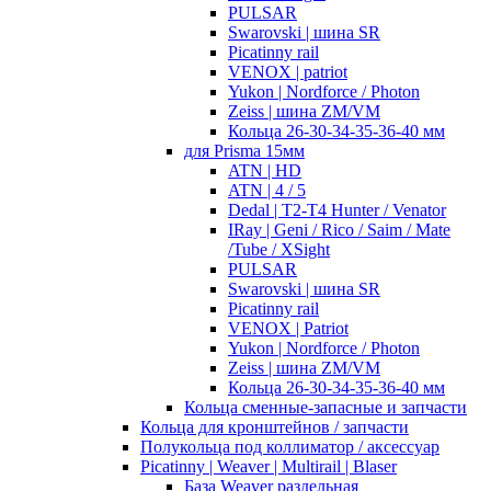
PULSAR
Swarovski | шина SR
Picatinny rail
VENOX | patriot
Yukon | Nordforce / Photon
Zeiss | шина ZM/VM
Кольца 26-30-34-35-36-40 мм
для Prisma 15мм
ATN | HD
ATN | 4 / 5
Dedal | T2-T4 Hunter / Venator
IRay | Geni / Rico / Saim / Mate
/Tube / XSight
PULSAR
Swarovski | шина SR
Picatinny rail
VENOX | Patriot
Yukon | Nordforce / Photon
Zeiss | шина ZM/VM
Кольца 26-30-34-35-36-40 мм
Кольца сменные-запасные и запчасти
Кольца для кронштейнов / запчасти
Полукольца под коллиматор / аксессуар
Picatinny | Weaver | Multirail | Blaser
База Weaver раздельная