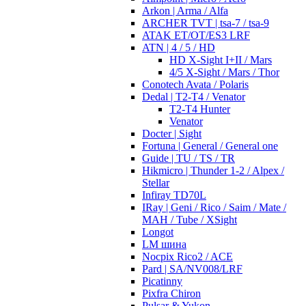
Arkon | Arma / Alfa
ARCHER TVT | tsa-7 / tsa-9
ATAK ET/OT/ES3 LRF
ATN | 4 / 5 / HD
HD X-Sight I+II / Mars
4/5 X-Sight / Mars / Thor
Conotech Avata / Polaris
Dedal | T2-T4 / Venator
T2-T4 Hunter
Venator
Docter | Sight
Fortuna | General / General one
Guide | TU / TS / TR
Hikmicro | Thunder 1-2 / Alpex /
Stellar
Infiray TD70L
IRay | Geni / Rico / Saim / Mate /
MAH / Tube / XSight
Longot
LM шина
Nocpix Rico2 / ACE
Pard | SA/NV008/LRF
Picatinny
Pixfra Chiron
Pulsar & Yukon