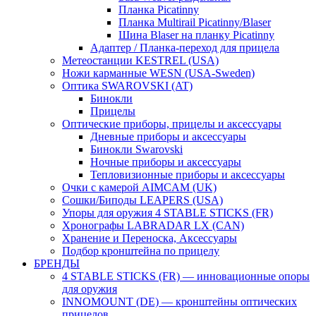
Планка Picatinny
Планка Multirail Picatinny/Blaser
Шина Blaser на планку Picatinny
Адаптер / Планка-переход для прицела
Метеостанции KESTREL (USA)
Ножи карманные WESN (USA-Sweden)
Оптика SWAROVSKI (AT)
Бинокли
Прицелы
Оптические приборы, прицелы и аксессуары
Дневные приборы и аксессуары
Бинокли Swarovski
Ночные приборы и аксессуары
Тепловизионные приборы и аксессуары
Очки с камерой AIMCAM (UK)
Сошки/Биподы LEAPERS (USA)
Упоры для оружия 4 STABLE STICKS (FR)
Хронографы LABRADAR LX (CAN)
Хранение и Переноска, Аксессуары
Подбор кронштейна по прицелу
БРЕНДЫ
4 STABLE STICKS (FR) — инновационные опоры
для оружия
INNOMOUNT (DE) — кронштейны оптических
прицелов