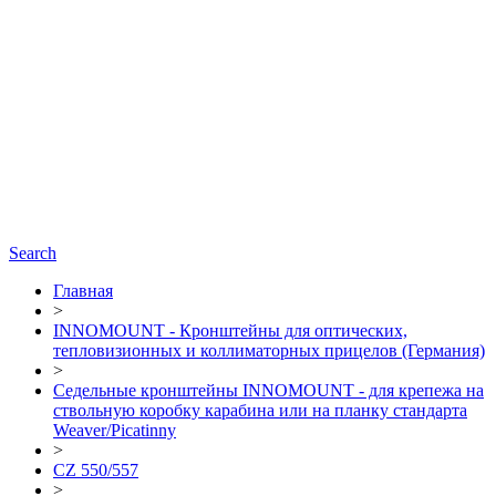
Search
Главная
>
INNOMOUNT - Кронштейны для оптических,
тепловизионных и коллиматорных прицелов (Германия)
>
Седельные кронштейны INNOMOUNT - для крепежа на
ствольную коробку карабина или на планку стандарта
Weaver/Picatinny
>
CZ 550/557
>