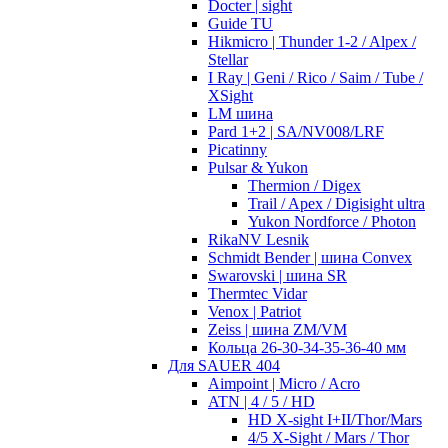
Docter | sight
Guide TU
Hikmicro | Thunder 1-2 / Alpex /
Stellar
I Ray | Geni / Rico / Saim / Tube /
XSight
LM шина
Pard 1+2 | SA/NV008/LRF
Picatinny
Pulsar & Yukon
Thermion / Digex
Trail / Apex / Digisight ultra
Yukon Nordforce / Photon
RikaNV Lesnik
Schmidt Bender | шина Convex
Swarovski | шина SR
Thermtec Vidar
Venox | Patriot
Zeiss | шина ZM/VM
Кольца 26-30-34-35-36-40 мм
Для SAUER 404
Aimpoint | Micro / Acro
ATN | 4 / 5 / HD
HD X-sight I+II/Thor/Mars
4/5 X-Sight / Mars / Thor