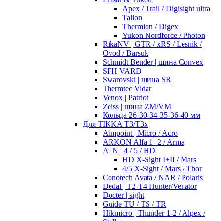
Apex / Trail / Digisight ultra
Talion
Thermion / Digex
Yukon Nordforce / Photon
RikaNV | GTR / xRS / Lesnik /
Ovod / Barsuk
Schmidt Bender | шина Convex
SFH VARD
Swarovski | шина SR
Thermtec Vidar
Venox | Patriot
Zeiss | шина ZM/VM
Кольца 26-30-34-35-36-40 мм
Для TIKKA T3/T3x
Aimpoint | Micro / Acro
ARKON Alfa 1+2 / Arma
ATN | 4 / 5 / HD
HD X-Sight I+II / Mars
4/5 X-Sight / Mars / Thor
Conotech Avata / NAR / Polaris
Dedal | T2-T4 Hunter/Venator
Docter | sight
Guide TU / TS / TR
Hikmicro | Thunder 1-2 / Alpex /