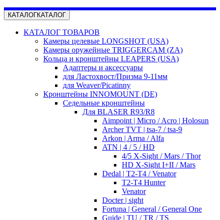
КАТАЛОГ
КАТАЛОГ
КАТАЛОГ ТОВАРОВ
Камеры целевые LONGSHOT (USA)
Камеры оружейные TRIGGERCAM (ZA)
Кольца и кронштейны LEAPERS (USA)
Адаптеры и аксессуары
для Ластохвост/Призма 9-11мм
для Weaver/Picatinny
Кронштейны INNOMOUNT (DE)
Седельные кронштейны
Для BLASER R93/R8
Aimpoint | Micro / Acro | Holosun
Archer TVT | tsa-7 / tsa-9
Arkon | Arma / Alfa
ATN | 4 / 5 / HD
4/5 X-Sight / Mars / Thor
HD X-Sight I+II / Mars
Dedal | T2-T4 / Venator
T2-T4 Hunter
Venator
Docter | sight
Fortuna | General / General One
Guide | TU / TR / TS