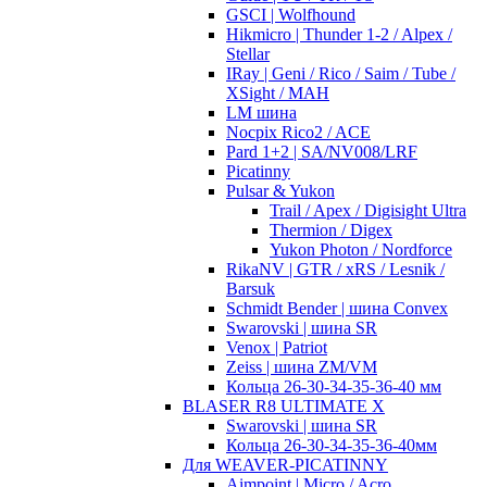
GSCI | Wolfhound
Hikmicro | Thunder 1-2 / Alpex /
Stellar
IRay | Geni / Rico / Saim / Tube /
XSight / MAH
LM шина
Nocpix Rico2 / ACE
Pard 1+2 | SA/NV008/LRF
Picatinny
Pulsar & Yukon
Trail / Apex / Digisight Ultra
Thermion / Digex
Yukon Photon / Nordforce
RikaNV | GTR / xRS / Lesnik /
Barsuk
Schmidt Bender | шина Convex
Swarovski | шина SR
Venox | Patriot
Zeiss | шина ZM/VM
Кольца 26-30-34-35-36-40 мм
BLASER R8 ULTIMATE X
Swarovski | шина SR
Кольца 26-30-34-35-36-40мм
Для WEAVER-PICATINNY
Aimpoint | Micro / Acro