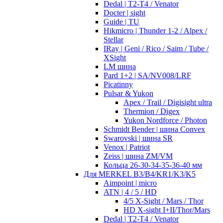
Dedal | T2-T4 / Venator
Docter | sight
Guide | TU
Hikmicro | Thunder 1-2 / Alpex /
Stellar
IRay | Geni / Rico / Saim / Tube /
XSight
LM шина
Pard 1+2 | SA/NV008/LRF
Picatinny
Pulsar & Yukon
Apex / Trail / Digisight ultra
Thermion / Digex
Yukon Nordforce / Photon
Schmidt Bender | шина Convex
Swarovski | шина SR
Venox | Patriot
Zeiss | шина ZM/VM
Кольца 26-30-34-35-36-40 мм
Для MERKEL B3/B4/KR1/K3/K5
Aimpoint | micro
ATN | 4 / 5 / HD
4/5 X-Sight / Mars / Thor
HD X-sight I+II/Thor/Mars
Dedal | T2-T4 / Venator