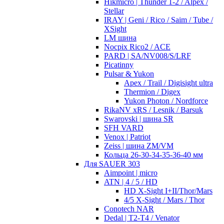
Hikmicro | Thunder 1-2 / Alpex /
Stellar
IRAY | Geni / Rico / Saim / Tube /
XSight
LM шина
Nocpix Rico2 / ACE
PARD | SA/NV008/S/LRF
Picatinny
Pulsar & Yukon
Apex / Trail / Digisight ultra
Thermion / Digex
Yukon Photon / Nordforce
RikaNV xRS / Lesnik / Barsuk
Swarovski | шина SR
SFH VARD
Venox | Patriot
Zeiss | шина ZM/VM
Кольца 26-30-34-35-36-40 мм
Для SAUER 303
Aimpoint | micro
ATN | 4 / 5 / HD
HD X-Sight I+II/Thor/Mars
4/5 X-Sight / Mars / Thor
Conotech NAR
Dedal | T2-T4 / Venator