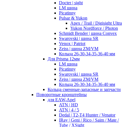
Docter | sight
LM шина
Picatinny
Pulsar & Yukon
Apex / Trail / Digisight Ultra
Yukon Nordforce / Photon
Schmidt Bender | шина Convex
Swarovski | шина SR
Venox | Patriot
Zeiss | шина ZM/VM
Кольца 26-30-34-35-36-40 мм
Для Prisma 12мм
LM шина
Picatinny
Swarovski | шина SR
Zeiss | шина ZM/VM
Кольца 26-30-34-35-36-40 мм
Кольца сменные-запасные и запчасти
Поворотные кронштейны
для EAW-Apel
ATN | HD
ATN | 4 / 5
Dedal | T2-T4 Hunter / Venator
IRay | Geni / Rico / Saim / Mate /
Tube / XSight