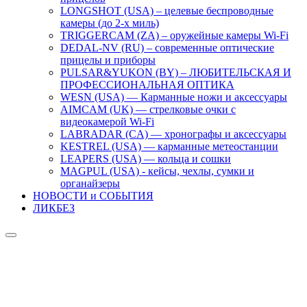
LONGSHOT (USA) – целевые беспроводные
камеры (до 2-х миль)
TRIGGERCAM (ZA) – оружейные камеры Wi-Fi
DEDAL-NV (RU) – современные оптические
прицелы и приборы
PULSAR&YUKON (BY) – ЛЮБИТЕЛЬСКАЯ И
ПРОФЕССИОНАЛЬНАЯ ОПТИКА
WESN (USA) — Карманные ножи и аксессуары
AIMCAM (UK) — стрелковые очки с
видеокамерой Wi-Fi
LABRADAR (CA) — хронографы и аксессуары
KESTREL (USA) — карманные метеостанции
LEAPERS (USA) — кольца и сошки
MAGPUL (USA) - кейсы, чехлы, сумки и
органайзеры
НОВОСТИ и СОБЫТИЯ
ЛИКБЕЗ