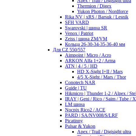
Apex / Trail / Digisight ultra
Thermion / Digex
Yukon Photon / Nordforce
Rika NV | xRS / Barsuk / Lesnik
SFH VARD
Swarovski | шина SR
Venox | Patriot
Zeiss | шина ZM/VM
Кольца 26-30-34-35-36-40 мм
Для CZ 550/557
Aimpoint | Micro / Acro
ARKON Alfa 1+2 / Arma
ATN | 4 / 5 / HD
HD X-Sight I+II / Mars
4/5 X-Sight / Mars / Thor
Conotech NAR
Guide | TU
Hikmicro | Thunder 1-2 / Alpex / Stel
IRAY | Geni / Rico / Saim / Tube / 
LM шина
Nocpix Rico2 / ACE
PARD | SA/NV008/S/LRF
Picatinny
Pulsar & Yukon
Apex / Trail / Digisight ultra