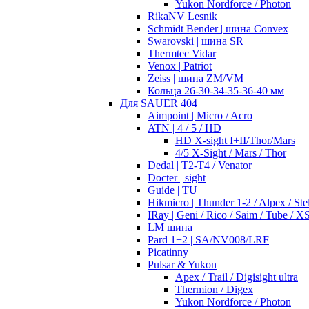
Yukon Nordforce / Photon
RikaNV Lesnik
Schmidt Bender | шина Convex
Swarovski | шина SR
Thermtec Vidar
Venox | Patriot
Zeiss | шина ZM/VM
Кольца 26-30-34-35-36-40 мм
Для SAUER 404
Aimpoint | Micro / Acro
ATN | 4 / 5 / HD
HD X-sight I+II/Thor/Mars
4/5 X-Sight / Mars / Thor
Dedal | T2-T4 / Venator
Docter | sight
Guide | TU
Hikmicro | Thunder 1-2 / Alpex / Stel
IRay | Geni / Rico / Saim / Tube / X
LM шина
Pard 1+2 | SA/NV008/LRF
Picatinny
Pulsar & Yukon
Apex / Trail / Digisight ultra
Thermion / Digex
Yukon Nordforce / Photon