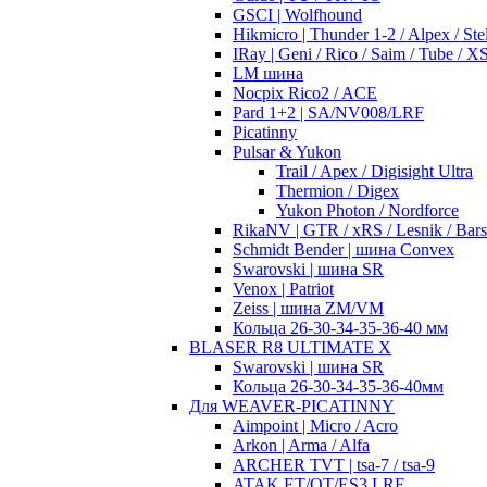
GSCI | Wolfhound
Hikmicro | Thunder 1-2 / Alpex / Stel
IRay | Geni / Rico / Saim / Tube / 
LM шина
Nocpix Rico2 / ACE
Pard 1+2 | SA/NV008/LRF
Picatinny
Pulsar & Yukon
Trail / Apex / Digisight Ultra
Thermion / Digex
Yukon Photon / Nordforce
RikaNV | GTR / xRS / Lesnik / Bar
Schmidt Bender | шина Convex
Swarovski | шина SR
Venox | Patriot
Zeiss | шина ZM/VM
Кольца 26-30-34-35-36-40 мм
BLASER R8 ULTIMATE X
Swarovski | шина SR
Кольца 26-30-34-35-36-40мм
Для WEAVER-PICATINNY
Aimpoint | Micro / Acro
Arkon | Arma / Alfa
ARCHER TVT | tsa-7 / tsa-9
ATAK ET/OT/ES3 LRF