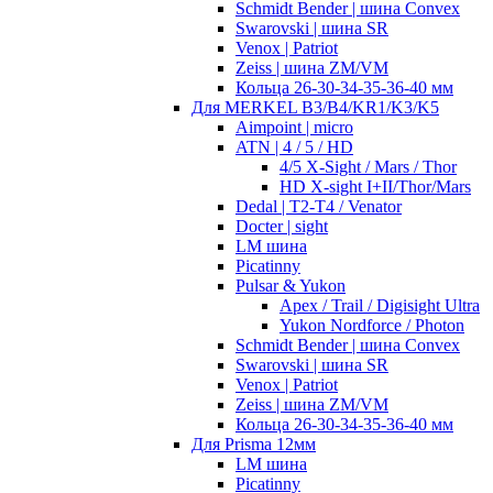
Schmidt Bender | шина Convex
Swarovski | шина SR
Venox | Patriot
Zeiss | шина ZM/VM
Кольца 26-30-34-35-36-40 мм
Для MERKEL B3/B4/KR1/K3/K5
Aimpoint | micro
ATN | 4 / 5 / HD
4/5 X-Sight / Mars / Thor
HD X-sight I+II/Thor/Mars
Dedal | T2-T4 / Venator
Docter | sight
LM шина
Picatinny
Pulsar & Yukon
Apex / Trail / Digisight Ultra
Yukon Nordforce / Photon
Schmidt Bender | шина Convex
Swarovski | шина SR
Venox | Patriot
Zeiss | шина ZM/VM
Кольца 26-30-34-35-36-40 мм
Для Prisma 12мм
LM шина
Picatinny