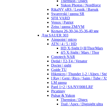
Thermion / Digex
Yukon Photon / Nordforce
RikaNV xRS / Lesnik / Barsuk
Swarovski | шина SR
SFH VARD
Venox | Patriot
Zeiss | шина ZM/VM
Кольца 26-30-34-35-36-40 мм
Для SAUER 303
Aimpoint | micro
ATN | 4 / 5 / HD
HD X-Sight I+II/Thor/Mars
4/5 X-Sight / Mars / Thor
Conotech NAR
Dedal | T2-T4 / Venator
Docter | sight
Guide TU
Hikmicro | Thunder 1-2 / Alpex / Stel
I Ray | Geni / Rico / Saim / Tube / X
LM шина
Pard 1+2 | SA/NV008/LRF
Picatinny
Pulsar & Yukon
Thermion / Digex
Trail / Apex / Digisight ultra