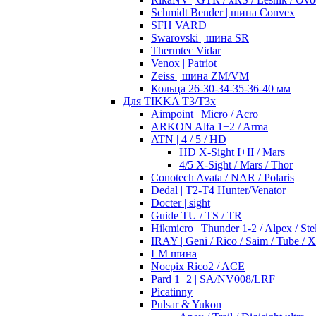
Schmidt Bender | шина Convex
SFH VARD
Swarovski | шина SR
Thermtec Vidar
Venox | Patriot
Zeiss | шина ZM/VM
Кольца 26-30-34-35-36-40 мм
Для TIKKA T3/T3x
Aimpoint | Micro / Acro
ARKON Alfa 1+2 / Arma
ATN | 4 / 5 / HD
HD X-Sight I+II / Mars
4/5 X-Sight / Mars / Thor
Conotech Avata / NAR / Polaris
Dedal | T2-T4 Hunter/Venator
Docter | sight
Guide TU / TS / TR
Hikmicro | Thunder 1-2 / Alpex / Stel
IRAY | Geni / Rico / Saim / Tube / 
LM шина
Nocpix Rico2 / ACE
Pard 1+2 | SA/NV008/LRF
Picatinny
Pulsar & Yukon