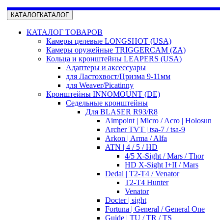
КАТАЛОГ
КАТАЛОГ
КАТАЛОГ ТОВАРОВ
Камеры целевые LONGSHOT (USA)
Камеры оружейные TRIGGERCAM (ZA)
Кольца и кронштейны LEAPERS (USA)
Адаптеры и аксессуары
для Ластохвост/Призма 9-11мм
для Weaver/Picatinny
Кронштейны INNOMOUNT (DE)
Седельные кронштейны
Для BLASER R93/R8
Aimpoint | Micro / Acro | Holosun
Archer TVT | tsa-7 / tsa-9
Arkon | Arma / Alfa
ATN | 4 / 5 / HD
4/5 X-Sight / Mars / Thor
HD X-Sight I+II / Mars
Dedal | T2-T4 / Venator
T2-T4 Hunter
Venator
Docter | sight
Fortuna | General / General One
Guide | TU / TR / TS