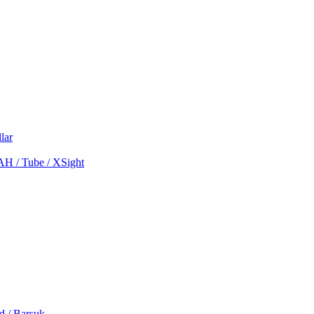
lar
MAH / Tube / XSight
d / Barsuk