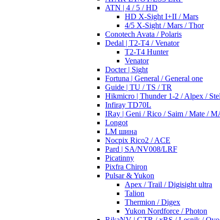
ATN | 4 / 5 / HD
HD X-Sight I+II / Mars
4/5 X-Sight / Mars / Thor
Conotech Avata / Polaris
Dedal | T2-T4 / Venator
T2-T4 Hunter
Venator
Docter | Sight
Fortuna | General / General one
Guide | TU / TS / TR
Hikmicro | Thunder 1-2 / Alpex / Stel
Infiray TD70L
IRay | Geni / Rico / Saim / Mate / 
Longot
LM шина
Nocpix Rico2 / ACE
Pard | SA/NV008/LRF
Picatinny
Pixfra Chiron
Pulsar & Yukon
Apex / Trail / Digisight ultra
Talion
Thermion / Digex
Yukon Nordforce / Photon
RikaNV | GTR / xRS / Lesnik / Ovo