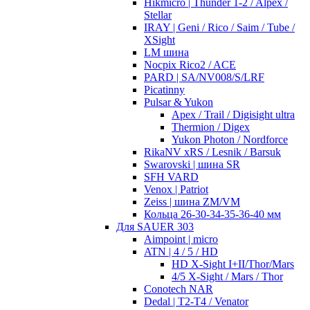
Hikmicro | Thunder 1-2 / Alpex /
Stellar
IRAY | Geni / Rico / Saim / Tube /
XSight
LM шина
Nocpix Rico2 / ACE
PARD | SA/NV008/S/LRF
Picatinny
Pulsar & Yukon
Apex / Trail / Digisight ultra
Thermion / Digex
Yukon Photon / Nordforce
RikaNV xRS / Lesnik / Barsuk
Swarovski | шина SR
SFH VARD
Venox | Patriot
Zeiss | шина ZM/VM
Кольца 26-30-34-35-36-40 мм
Для SAUER 303
Aimpoint | micro
ATN | 4 / 5 / HD
HD X-Sight I+II/Thor/Mars
4/5 X-Sight / Mars / Thor
Conotech NAR
Dedal | T2-T4 / Venator