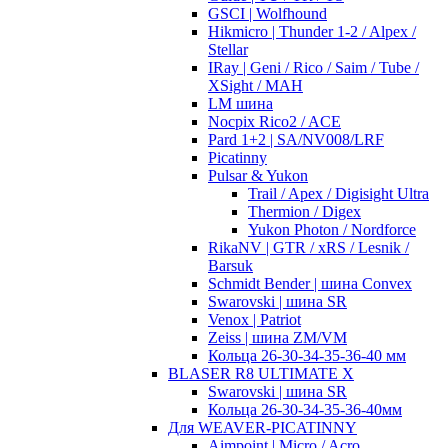
GSCI | Wolfhound
Hikmicro | Thunder 1-2 / Alpex /
Stellar
IRay | Geni / Rico / Saim / Tube /
XSight / MAH
LM шина
Nocpix Rico2 / ACE
Pard 1+2 | SA/NV008/LRF
Picatinny
Pulsar & Yukon
Trail / Apex / Digisight Ultra
Thermion / Digex
Yukon Photon / Nordforce
RikaNV | GTR / xRS / Lesnik /
Barsuk
Schmidt Bender | шина Convex
Swarovski | шина SR
Venox | Patriot
Zeiss | шина ZM/VM
Кольца 26-30-34-35-36-40 мм
BLASER R8 ULTIMATE X
Swarovski | шина SR
Кольца 26-30-34-35-36-40мм
Для WEAVER-PICATINNY
Aimpoint | Micro / Acro