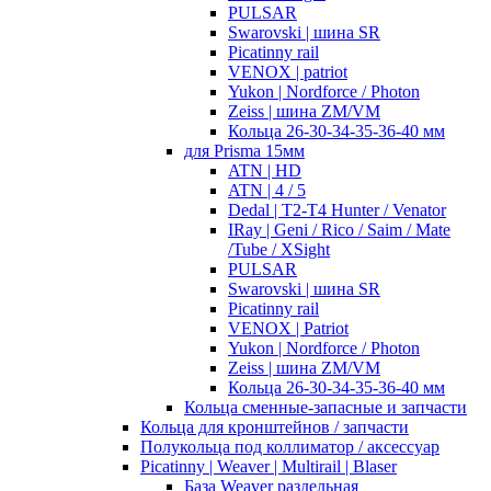
PULSAR
Swarovski | шина SR
Picatinny rail
VENOX | patriot
Yukon | Nordforce / Photon
Zeiss | шина ZM/VM
Кольца 26-30-34-35-36-40 мм
для Prisma 15мм
ATN | HD
ATN | 4 / 5
Dedal | T2-T4 Hunter / Venator
IRay | Geni / Rico / Saim / Mate
/Tube / XSight
PULSAR
Swarovski | шина SR
Picatinny rail
VENOX | Patriot
Yukon | Nordforce / Photon
Zeiss | шина ZM/VM
Кольца 26-30-34-35-36-40 мм
Кольца сменные-запасные и запчасти
Кольца для кронштейнов / запчасти
Полукольца под коллиматор / аксессуар
Picatinny | Weaver | Multirail | Blaser
База Weaver раздельная