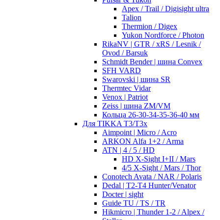
Apex / Trail / Digisight ultra
Talion
Thermion / Digex
Yukon Nordforce / Photon
RikaNV | GTR / xRS / Lesnik /
Ovod / Barsuk
Schmidt Bender | шина Convex
SFH VARD
Swarovski | шина SR
Thermtec Vidar
Venox | Patriot
Zeiss | шина ZM/VM
Кольца 26-30-34-35-36-40 мм
Для TIKKA T3/T3x
Aimpoint | Micro / Acro
ARKON Alfa 1+2 / Arma
ATN | 4 / 5 / HD
HD X-Sight I+II / Mars
4/5 X-Sight / Mars / Thor
Conotech Avata / NAR / Polaris
Dedal | T2-T4 Hunter/Venator
Docter | sight
Guide TU / TS / TR
Hikmicro | Thunder 1-2 / Alpex /