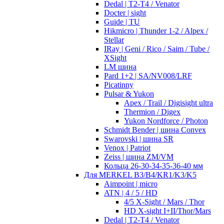
Dedal | T2-T4 / Venator
Docter | sight
Guide | TU
Hikmicro | Thunder 1-2 / Alpex /
Stellar
IRay | Geni / Rico / Saim / Tube /
XSight
LM шина
Pard 1+2 | SA/NV008/LRF
Picatinny
Pulsar & Yukon
Apex / Trail / Digisight ultra
Thermion / Digex
Yukon Nordforce / Photon
Schmidt Bender | шина Convex
Swarovski | шина SR
Venox | Patriot
Zeiss | шина ZM/VM
Кольца 26-30-34-35-36-40 мм
Для MERKEL B3/B4/KR1/K3/K5
Aimpoint | micro
ATN | 4 / 5 / HD
4/5 X-Sight / Mars / Thor
HD X-sight I+II/Thor/Mars
Dedal | T2-T4 / Venator