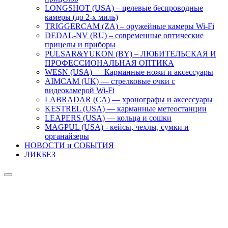
LONGSHOT (USA) – целевые беспроводные
камеры (до 2-х миль)
TRIGGERCAM (ZA) – оружейные камеры Wi-Fi
DEDAL-NV (RU) – современные оптические
прицелы и приборы
PULSAR&YUKON (BY) – ЛЮБИТЕЛЬСКАЯ И
ПРОФЕССИОНАЛЬНАЯ ОПТИКА
WESN (USA) — Карманные ножи и аксессуары
AIMCAM (UK) — стрелковые очки с
видеокамерой Wi-Fi
LABRADAR (CA) — хронографы и аксессуары
KESTREL (USA) — карманные метеостанции
LEAPERS (USA) — кольца и сошки
MAGPUL (USA) - кейсы, чехлы, сумки и
органайзеры
НОВОСТИ и СОБЫТИЯ
ЛИКБЕЗ