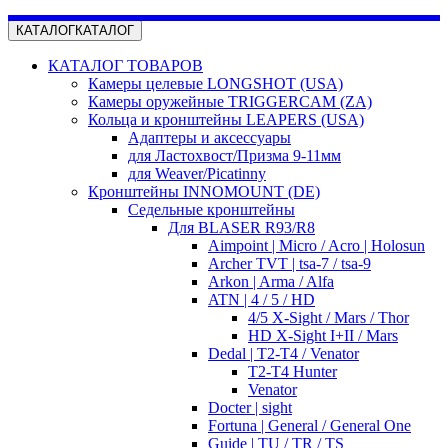
КАТАЛОГ
КАТАЛОГ
КАТАЛОГ ТОВАРОВ
Камеры целевые LONGSHOT (USA)
Камеры оружейные TRIGGERCAM (ZA)
Кольца и кронштейны LEAPERS (USA)
Адаптеры и аксессуары
для Ластохвост/Призма 9-11мм
для Weaver/Picatinny
Кронштейны INNOMOUNT (DE)
Седельные кронштейны
Для BLASER R93/R8
Aimpoint | Micro / Acro | Holosun
Archer TVT | tsa-7 / tsa-9
Arkon | Arma / Alfa
ATN | 4 / 5 / HD
4/5 X-Sight / Mars / Thor
HD X-Sight I+II / Mars
Dedal | T2-T4 / Venator
T2-T4 Hunter
Venator
Docter | sight
Fortuna | General / General One
Guide | TU / TR / TS