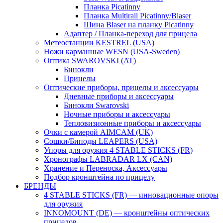
Планка Picatinny
Планка Multirail Picatinny/Blaser
Шина Blaser на планку Picatinny
Адаптер / Планка-переход для прицела
Метеостанции KESTREL (USA)
Ножи карманные WESN (USA-Sweden)
Оптика SWAROVSKI (AT)
Бинокли
Прицелы
Оптические приборы, прицелы и аксессуары
Дневные приборы и аксессуары
Бинокли Swarovski
Ночные приборы и аксессуары
Тепловизионные приборы и аксессуары
Очки с камерой AIMCAM (UK)
Сошки/Биподы LEAPERS (USA)
Упоры для оружия 4 STABLE STICKS (FR)
Хронографы LABRADAR LX (CAN)
Хранение и Переноска, Аксессуары
Подбор кронштейна по прицелу
БРЕНДЫ
4 STABLE STICKS (FR) — инновационные опоры
для оружия
INNOMOUNT (DE) — кронштейны оптических
прицелов