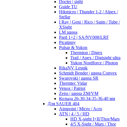
Docter | sight
Guide TU
Hikmicro | Thunder 1-2 / Alpex /
Stellar
I Ray | Geni / Rico / Saim / Tube /
XSight
LM шина
Pard 1+2 | SA/NV008/LRF
Picatinny
Pulsar & Yukon
Thermion / Digex
Trail / Apex / Digisight ultra
Yukon Nordforce / Photon
RikaNV Lesnik
Schmidt Bender | шина Convex
Swarovski | шина SR
Thermtec Vidar
Venox | Patriot
Zeiss | шина ZM/VM
Кольца 26-30-34-35-36-40 мм
Для SAUER 404
Aimpoint | Micro / Acro
ATN | 4 / 5 / HD
HD X-sight I+II/Thor/Mars
4/5 X-Sight / Mars / Thor