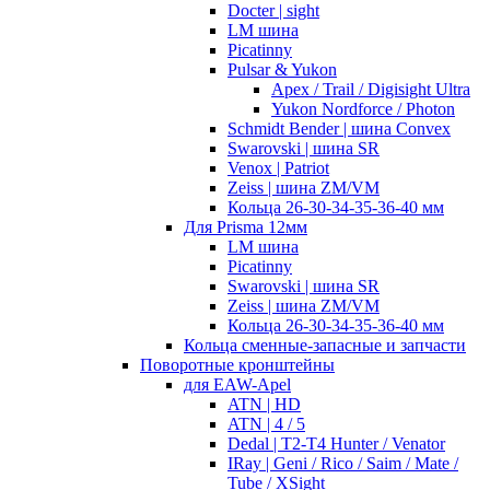
Docter | sight
LM шина
Picatinny
Pulsar & Yukon
Apex / Trail / Digisight Ultra
Yukon Nordforce / Photon
Schmidt Bender | шина Convex
Swarovski | шина SR
Venox | Patriot
Zeiss | шина ZM/VM
Кольца 26-30-34-35-36-40 мм
Для Prisma 12мм
LM шина
Picatinny
Swarovski | шина SR
Zeiss | шина ZM/VM
Кольца 26-30-34-35-36-40 мм
Кольца сменные-запасные и запчасти
Поворотные кронштейны
для EAW-Apel
ATN | HD
ATN | 4 / 5
Dedal | T2-T4 Hunter / Venator
IRay | Geni / Rico / Saim / Mate /
Tube / XSight