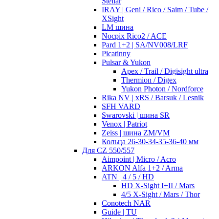
Stellar
IRAY | Geni / Rico / Saim / Tube /
XSight
LM шина
Nocpix Rico2 / ACE
Pard 1+2 | SA/NV008/LRF
Picatinny
Pulsar & Yukon
Apex / Trail / Digisight ultra
Thermion / Digex
Yukon Photon / Nordforce
Rika NV | xRS / Barsuk / Lesnik
SFH VARD
Swarovski | шина SR
Venox | Patriot
Zeiss | шина ZM/VM
Кольца 26-30-34-35-36-40 мм
Для CZ 550/557
Aimpoint | Micro / Acro
ARKON Alfa 1+2 / Arma
ATN | 4 / 5 / HD
HD X-Sight I+II / Mars
4/5 X-Sight / Mars / Thor
Conotech NAR
Guide | TU