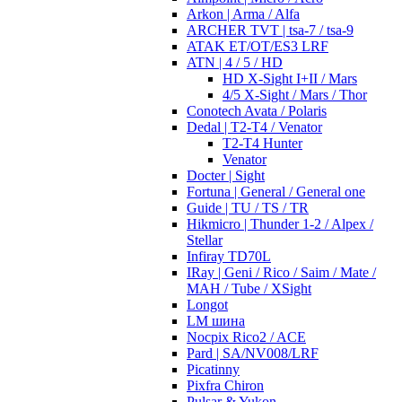
Arkon | Arma / Alfa
ARCHER TVT | tsa-7 / tsa-9
ATAK ET/OT/ES3 LRF
ATN | 4 / 5 / HD
HD X-Sight I+II / Mars
4/5 X-Sight / Mars / Thor
Conotech Avata / Polaris
Dedal | T2-T4 / Venator
T2-T4 Hunter
Venator
Docter | Sight
Fortuna | General / General one
Guide | TU / TS / TR
Hikmicro | Thunder 1-2 / Alpex /
Stellar
Infiray TD70L
IRay | Geni / Rico / Saim / Mate /
MAH / Tube / XSight
Longot
LM шина
Nocpix Rico2 / ACE
Pard | SA/NV008/LRF
Picatinny
Pixfra Chiron
Pulsar & Yukon