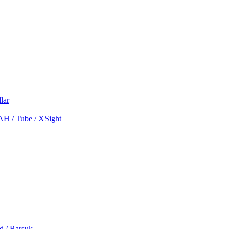
lar
MAH / Tube / XSight
d / Barsuk