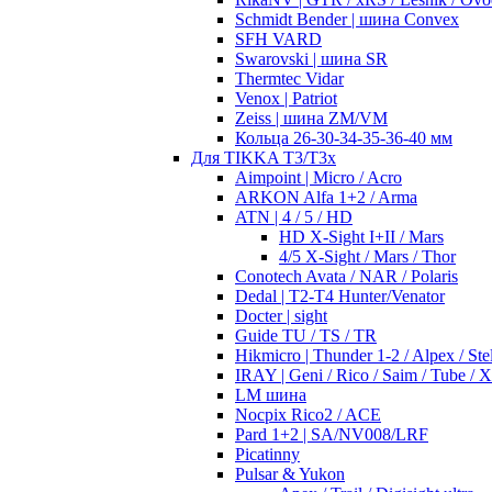
Schmidt Bender | шина Convex
SFH VARD
Swarovski | шина SR
Thermtec Vidar
Venox | Patriot
Zeiss | шина ZM/VM
Кольца 26-30-34-35-36-40 мм
Для TIKKA T3/T3x
Aimpoint | Micro / Acro
ARKON Alfa 1+2 / Arma
ATN | 4 / 5 / HD
HD X-Sight I+II / Mars
4/5 X-Sight / Mars / Thor
Conotech Avata / NAR / Polaris
Dedal | T2-T4 Hunter/Venator
Docter | sight
Guide TU / TS / TR
Hikmicro | Thunder 1-2 / Alpex / Stel
IRAY | Geni / Rico / Saim / Tube / 
LM шина
Nocpix Rico2 / ACE
Pard 1+2 | SA/NV008/LRF
Picatinny
Pulsar & Yukon