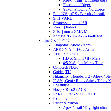
Apex / Trail / Digisight ultra
Thermion / Digex
Yukon Photon / Nordforce
Rika NV | xRS / Barsuk / Lesnik
SFH VARD
Swarovski | шина SR
Venox | Patriot
Zeiss | шина ZM/VM
Кольца 26-30-34-35-36-40 мм
Для CZ 550/557
Aimpoint | Micro / Acro
ARKON Alfa 1+2 / Arma
ATN | 4 / 5 / HD
HD X-Sight I+II / Mars
4/5 X-Sight / Mars / Thor
Conotech NAR
Guide | TU
Hikmicro | Thunder 1-2 / Alpex / Stel
IRAY | Geni / Rico / Saim / Tube / 
LM шина
Nocpix Rico2 / ACE
PARD | SA/NV008/S/LRF
Picatinny
Pulsar & Yukon
Apex / Trail / Digisight ultra