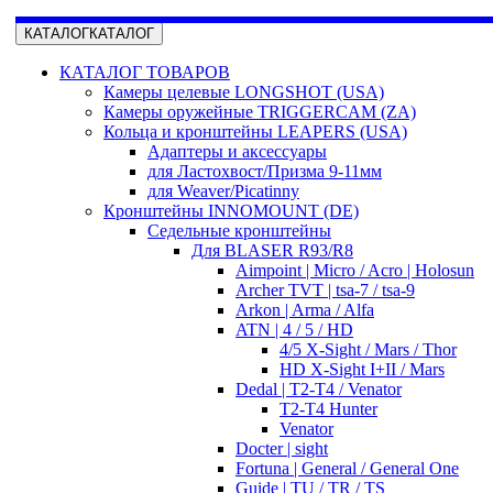
КАТАЛОГ
КАТАЛОГ
КАТАЛОГ ТОВАРОВ
Камеры целевые LONGSHOT (USA)
Камеры оружейные TRIGGERCAM (ZA)
Кольца и кронштейны LEAPERS (USA)
Адаптеры и аксессуары
для Ластохвост/Призма 9-11мм
для Weaver/Picatinny
Кронштейны INNOMOUNT (DE)
Седельные кронштейны
Для BLASER R93/R8
Aimpoint | Micro / Acro | Holosun
Archer TVT | tsa-7 / tsa-9
Arkon | Arma / Alfa
ATN | 4 / 5 / HD
4/5 X-Sight / Mars / Thor
HD X-Sight I+II / Mars
Dedal | T2-T4 / Venator
T2-T4 Hunter
Venator
Docter | sight
Fortuna | General / General One
Guide | TU / TR / TS