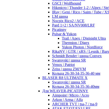
GSCI | Wolfhound
Hikmicro | Thunder 1-2 / Alpex / Stel
IRay | Geni / Rico / Saim / Tube / 
LM шина
Nocpix Rico2 / ACE
Pard 1+2 | SA/NV008/LRF
Picatinny
Pulsar & Yukon
Trail / Apex / Digisight Ultra
Thermion / Digex
Yukon Photon / Nordforce
RikaNV | GTR / xRS / Lesnik / Bar
Schmidt Bender | шина Convex
Swarovski | шина SR
Venox | Patriot
Zeiss | шина ZM/VM
Кольца 26-30-34-35-36-40 мм
BLASER R8 ULTIMATE X
Swarovski | шина SR
Кольца 26-30-34-35-36-40мм
Для WEAVER-PICATINNY
Aimpoint | Micro / Acro
Arkon | Arma / Alfa
ARCHER TVT | tsa-7 / tsa-9
ATAK ET/OT/ES3 LRF