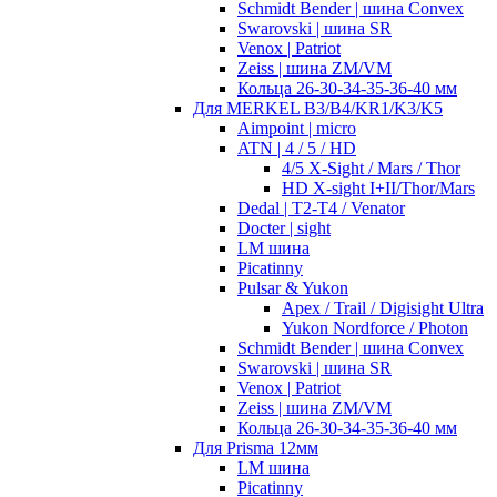
Schmidt Bender | шина Convex
Swarovski | шина SR
Venox | Patriot
Zeiss | шина ZM/VM
Кольца 26-30-34-35-36-40 мм
Для MERKEL B3/B4/KR1/K3/K5
Aimpoint | micro
ATN | 4 / 5 / HD
4/5 X-Sight / Mars / Thor
HD X-sight I+II/Thor/Mars
Dedal | T2-T4 / Venator
Docter | sight
LM шина
Picatinny
Pulsar & Yukon
Apex / Trail / Digisight Ultra
Yukon Nordforce / Photon
Schmidt Bender | шина Convex
Swarovski | шина SR
Venox | Patriot
Zeiss | шина ZM/VM
Кольца 26-30-34-35-36-40 мм
Для Prisma 12мм
LM шина
Picatinny