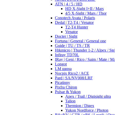
ATN | 4 / 5 / HD
HD X-Sight I+II / Mars
4/5 X-Sight / Mars / Thor
Conotech Avata / Polaris
Dedal | T2-T4 / Venator
T2-T4 Hunter
Venator
Docter | Sight
Fortuna | General / General one
Guide | TU / TS / TR
Hikmicro | Thunder 1-2 / Alpex / Stel
Infiray TD70L
IRay | Geni / Rico / Saim / Mate / 
Longot
LM шина
Nocpix Rico2 / ACE
Pard | SA/NV008/LRF
Picatinny
Pixfra Chiron
Pulsar & Yukon
Apex / Trail / Digisight ultra
Talion
Thermion / Digex
Yukon Nordforce / Photon
RikaNV | GTR / xRS / Lesnik / Ovo