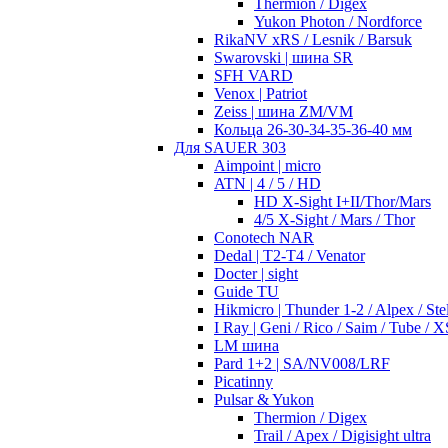
Thermion / Digex
Yukon Photon / Nordforce
RikaNV xRS / Lesnik / Barsuk
Swarovski | шина SR
SFH VARD
Venox | Patriot
Zeiss | шина ZM/VM
Кольца 26-30-34-35-36-40 мм
Для SAUER 303
Aimpoint | micro
ATN | 4 / 5 / HD
HD X-Sight I+II/Thor/Mars
4/5 X-Sight / Mars / Thor
Conotech NAR
Dedal | T2-T4 / Venator
Docter | sight
Guide TU
Hikmicro | Thunder 1-2 / Alpex / Stel
I Ray | Geni / Rico / Saim / Tube / X
LM шина
Pard 1+2 | SA/NV008/LRF
Picatinny
Pulsar & Yukon
Thermion / Digex
Trail / Apex / Digisight ultra