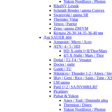
Yukon Nordforce / Photon
RikaNV Lesnik
Schmidt Bender | шина Convex
Swarovski | шина SR
Thermtec Vidar
Venox | Patriot
Zeiss | шина ZM/VM
Кольца 26-30-34-35-36-40 мм
Для SAUER 404
Aimpoint | Micro / Acro
ATN | 4 / 5 / HD
HD X-sight I+II/Thor/Mars
4/5 X-Sight / Mars / Thor
Dedal | T2-T4 / Venator
Docter | sight
Guide | TU
Hikmicro | Thunder 1-2 / Alpex / Stel
IRay | Geni / Rico / Saim / Tube / X
LM шина
Pard 1+2 | SA/NV008/LRF
Picatinny
Pulsar & Yukon
Apex / Trail / Digisight ultra
Thermion / Digex
Yukon Nordforce / Photon