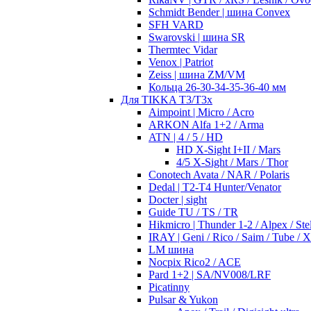
Schmidt Bender | шина Convex
SFH VARD
Swarovski | шина SR
Thermtec Vidar
Venox | Patriot
Zeiss | шина ZM/VM
Кольца 26-30-34-35-36-40 мм
Для TIKKA T3/T3x
Aimpoint | Micro / Acro
ARKON Alfa 1+2 / Arma
ATN | 4 / 5 / HD
HD X-Sight I+II / Mars
4/5 X-Sight / Mars / Thor
Conotech Avata / NAR / Polaris
Dedal | T2-T4 Hunter/Venator
Docter | sight
Guide TU / TS / TR
Hikmicro | Thunder 1-2 / Alpex / Stel
IRAY | Geni / Rico / Saim / Tube / 
LM шина
Nocpix Rico2 / ACE
Pard 1+2 | SA/NV008/LRF
Picatinny
Pulsar & Yukon