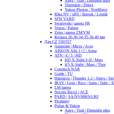
Apex / Trail / Digisight ultra
Thermion / Digex
Yukon Photon / Nordforce
Rika NV | xRS / Barsuk / Lesnik
SFH VARD
Swarovski | шина SR
Venox | Patriot
Zeiss | шина ZM/VM
Кольца 26-30-34-35-36-40 мм
Для CZ 550/557
Aimpoint | Micro / Acro
ARKON Alfa 1+2 / Arma
ATN | 4 / 5 / HD
HD X-Sight I+II / Mars
4/5 X-Sight / Mars / Thor
Conotech NAR
Guide | TU
Hikmicro | Thunder 1-2 / Alpex / Stel
IRAY | Geni / Rico / Saim / Tube / 
LM шина
Nocpix Rico2 / ACE
PARD | SA/NV008/S/LRF
Picatinny
Pulsar & Yukon
Apex / Trail / Digisight ultra