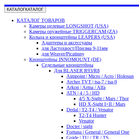
КАТАЛОГ
КАТАЛОГ
КАТАЛОГ ТОВАРОВ
Камеры целевые LONGSHOT (USA)
Камеры оружейные TRIGGERCAM (ZA)
Кольца и кронштейны LEAPERS (USA)
Адаптеры и аксессуары
для Ластохвост/Призма 9-11мм
для Weaver/Picatinny
Кронштейны INNOMOUNT (DE)
Седельные кронштейны
Для BLASER R93/R8
Aimpoint | Micro / Acro | Holosun
Archer TVT | tsa-7 / tsa-9
Arkon | Arma / Alfa
ATN | 4 / 5 / HD
4/5 X-Sight / Mars / Thor
HD X-Sight I+II / Mars
Dedal | T2-T4 / Venator
T2-T4 Hunter
Venator
Docter | sight
Fortuna | General / General One
Guide | TU / TR / TS