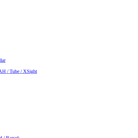
lar
MAH / Tube / XSight
d / Barsuk