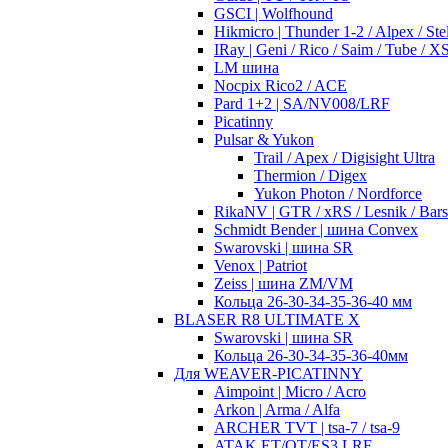
GSCI | Wolfhound
Hikmicro | Thunder 1-2 / Alpex / Stel
IRay | Geni / Rico / Saim / Tube / 
LM шина
Nocpix Rico2 / ACE
Pard 1+2 | SA/NV008/LRF
Picatinny
Pulsar & Yukon
Trail / Apex / Digisight Ultra
Thermion / Digex
Yukon Photon / Nordforce
RikaNV | GTR / xRS / Lesnik / Bar
Schmidt Bender | шина Convex
Swarovski | шина SR
Venox | Patriot
Zeiss | шина ZM/VM
Кольца 26-30-34-35-36-40 мм
BLASER R8 ULTIMATE X
Swarovski | шина SR
Кольца 26-30-34-35-36-40мм
Для WEAVER-PICATINNY
Aimpoint | Micro / Acro
Arkon | Arma / Alfa
ARCHER TVT | tsa-7 / tsa-9
ATAK ET/OT/ES3 LRF