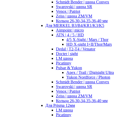
Schmidt Bender | шина Convex
Swarovski | шина SR
Venox | Patriot
Zeiss | шина ZM/VM
Кольца 26-30-34-35-36-40 мм
Для MERKEL B3/B4/KR1/K3/K5
Aimpoint | micro
ATN | 4 / 5 / HD
4/5 X-Sight / Mars / Thor
HD X-sight I+II/Thor/Mars
Dedal | T2-T4 / Venator
Docter | sight
LM шина
Picatinny
Pulsar & Yukon
Apex / Trail / Digisight Ultra
Yukon Nordforce / Photon
Schmidt Bender | шина Convex
Swarovski | шина SR
Venox | Patriot
Zeiss | шина ZM/VM
Кольца 26-30-34-35-36-40 мм
Для Prisma 12мм
LM шина
Picatinny