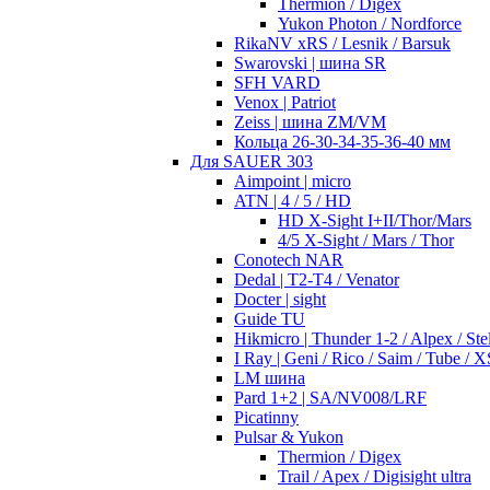
Thermion / Digex
Yukon Photon / Nordforce
RikaNV xRS / Lesnik / Barsuk
Swarovski | шина SR
SFH VARD
Venox | Patriot
Zeiss | шина ZM/VM
Кольца 26-30-34-35-36-40 мм
Для SAUER 303
Aimpoint | micro
ATN | 4 / 5 / HD
HD X-Sight I+II/Thor/Mars
4/5 X-Sight / Mars / Thor
Conotech NAR
Dedal | T2-T4 / Venator
Docter | sight
Guide TU
Hikmicro | Thunder 1-2 / Alpex / Stel
I Ray | Geni / Rico / Saim / Tube / X
LM шина
Pard 1+2 | SA/NV008/LRF
Picatinny
Pulsar & Yukon
Thermion / Digex
Trail / Apex / Digisight ultra