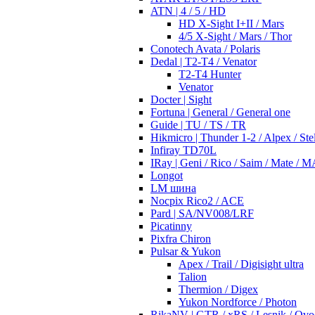
ATN | 4 / 5 / HD
HD X-Sight I+II / Mars
4/5 X-Sight / Mars / Thor
Conotech Avata / Polaris
Dedal | T2-T4 / Venator
T2-T4 Hunter
Venator
Docter | Sight
Fortuna | General / General one
Guide | TU / TS / TR
Hikmicro | Thunder 1-2 / Alpex / Stel
Infiray TD70L
IRay | Geni / Rico / Saim / Mate / 
Longot
LM шина
Nocpix Rico2 / ACE
Pard | SA/NV008/LRF
Picatinny
Pixfra Chiron
Pulsar & Yukon
Apex / Trail / Digisight ultra
Talion
Thermion / Digex
Yukon Nordforce / Photon
RikaNV | GTR / xRS / Lesnik / Ovo