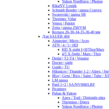
Yukon Nordforce / Photon
RikaNV Lesnik
Schmidt Bender | шина Convex
Swarovski | шина SR
Thermtec Vidar
Venox | Patriot
Zeiss | шина ZM/VM
Кольца 26-30-34-35-36-40 мм
Для SAUER 404
Aimpoint | Micro / Acro
ATN | 4 / 5 / HD
HD X-sight I+II/Thor/Mars
4/5 X-Sight / Mars / Thor
Dedal | T2-T4 / Venator
Docter | sight
Guide | TU
Hikmicro | Thunder 1-2 / Alpex / Stel
IRay | Geni / Rico / Saim / Tube / X
LM шина
Pard 1+2 | SA/NV008/LRF
Picatinny
Pulsar & Yukon
Apex / Trail / Digisight ultra
Thermion / Digex
Yukon Nordforce / Photon