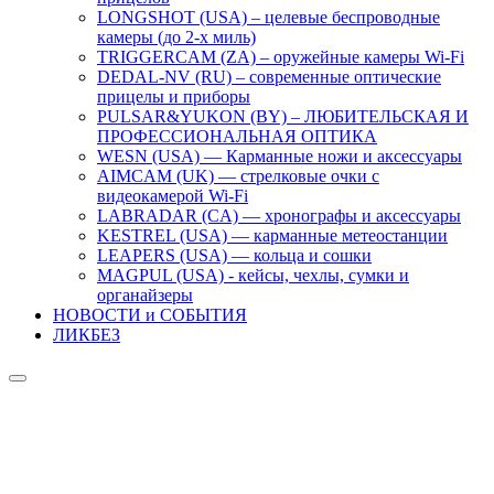
LONGSHOT (USA) – целевые беспроводные
камеры (до 2-х миль)
TRIGGERCAM (ZA) – оружейные камеры Wi-Fi
DEDAL-NV (RU) – современные оптические
прицелы и приборы
PULSAR&YUKON (BY) – ЛЮБИТЕЛЬСКАЯ И
ПРОФЕССИОНАЛЬНАЯ ОПТИКА
WESN (USA) — Карманные ножи и аксессуары
AIMCAM (UK) — стрелковые очки с
видеокамерой Wi-Fi
LABRADAR (CA) — хронографы и аксессуары
KESTREL (USA) — карманные метеостанции
LEAPERS (USA) — кольца и сошки
MAGPUL (USA) - кейсы, чехлы, сумки и
органайзеры
НОВОСТИ и СОБЫТИЯ
ЛИКБЕЗ