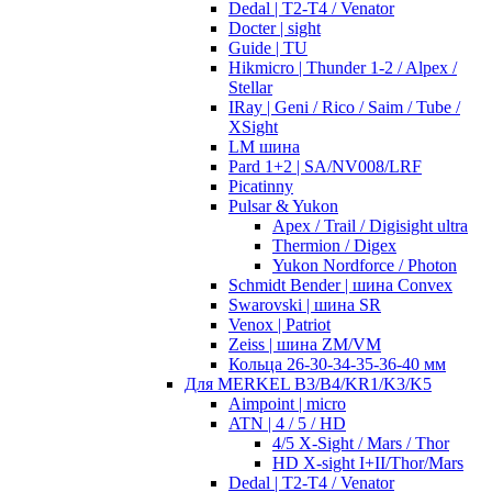
Dedal | T2-T4 / Venator
Docter | sight
Guide | TU
Hikmicro | Thunder 1-2 / Alpex /
Stellar
IRay | Geni / Rico / Saim / Tube /
XSight
LM шина
Pard 1+2 | SA/NV008/LRF
Picatinny
Pulsar & Yukon
Apex / Trail / Digisight ultra
Thermion / Digex
Yukon Nordforce / Photon
Schmidt Bender | шина Convex
Swarovski | шина SR
Venox | Patriot
Zeiss | шина ZM/VM
Кольца 26-30-34-35-36-40 мм
Для MERKEL B3/B4/KR1/K3/K5
Aimpoint | micro
ATN | 4 / 5 / HD
4/5 X-Sight / Mars / Thor
HD X-sight I+II/Thor/Mars
Dedal | T2-T4 / Venator