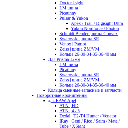
Docter | sight
LM шина
Picatinny
Pulsar & Yukon
Apex / Trail / Digisight Ultra
Yukon Nordforce / Photon
Schmidt Bender | шина Convex
Swarovski | шина SR
Venox | Patriot
Zeiss | шина ZM/VM
Кольца 26-30-34-35-36-40 мм
Для Prisma 12мм
LM шина
Picatinny
Swarovski | шина SR
Zeiss | шина ZM/VM
Кольца 26-30-34-35-36-40 мм
Кольца сменные-запасные и запчасти
Поворотные кронштейны
для EAW-Apel
ATN | HD
ATN | 4 / 5
Dedal | T2-T4 Hunter / Venator
IRay | Geni / Rico / Saim / Mate /
Tube / XSight