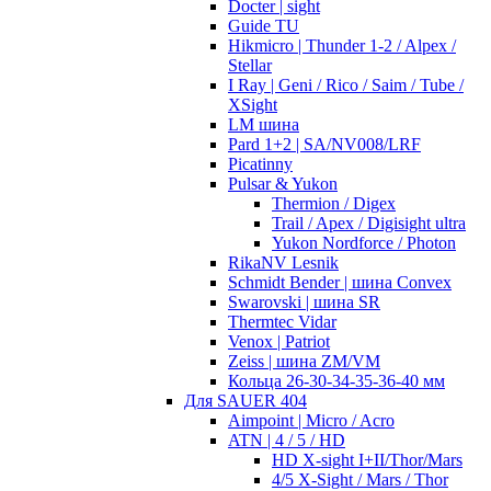
Docter | sight
Guide TU
Hikmicro | Thunder 1-2 / Alpex /
Stellar
I Ray | Geni / Rico / Saim / Tube /
XSight
LM шина
Pard 1+2 | SA/NV008/LRF
Picatinny
Pulsar & Yukon
Thermion / Digex
Trail / Apex / Digisight ultra
Yukon Nordforce / Photon
RikaNV Lesnik
Schmidt Bender | шина Convex
Swarovski | шина SR
Thermtec Vidar
Venox | Patriot
Zeiss | шина ZM/VM
Кольца 26-30-34-35-36-40 мм
Для SAUER 404
Aimpoint | Micro / Acro
ATN | 4 / 5 / HD
HD X-sight I+II/Thor/Mars
4/5 X-Sight / Mars / Thor