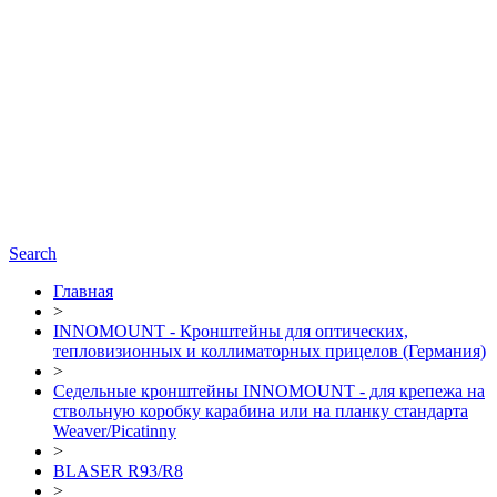
Search
Главная
>
INNOMOUNT - Кронштейны для оптических,
тепловизионных и коллиматорных прицелов (Германия)
>
Седельные кронштейны INNOMOUNT - для крепежа на
ствольную коробку карабина или на планку стандарта
Weaver/Picatinny
>
BLASER R93/R8
>