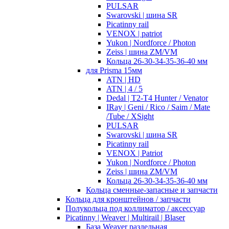
PULSAR
Swarovski | шина SR
Picatinny rail
VENOX | patriot
Yukon | Nordforce / Photon
Zeiss | шина ZM/VM
Кольца 26-30-34-35-36-40 мм
для Prisma 15мм
ATN | HD
ATN | 4 / 5
Dedal | T2-T4 Hunter / Venator
IRay | Geni / Rico / Saim / Mate
/Tube / XSight
PULSAR
Swarovski | шина SR
Picatinny rail
VENOX | Patriot
Yukon | Nordforce / Photon
Zeiss | шина ZM/VM
Кольца 26-30-34-35-36-40 мм
Кольца сменные-запасные и запчасти
Кольца для кронштейнов / запчасти
Полукольца под коллиматор / аксессуар
Picatinny | Weaver | Multirail | Blaser
База Weaver раздельная