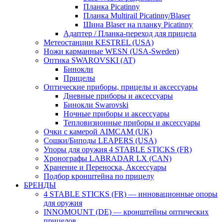
Планка Picatinny
Планка Multirail Picatinny/Blaser
Шина Blaser на планку Picatinny
Адаптер / Планка-переход для прицела
Метеостанции KESTREL (USA)
Ножи карманные WESN (USA-Sweden)
Оптика SWAROVSKI (AT)
Бинокли
Прицелы
Оптические приборы, прицелы и аксессуары
Дневные приборы и аксессуары
Бинокли Swarovski
Ночные приборы и аксессуары
Тепловизионные приборы и аксессуары
Очки с камерой AIMCAM (UK)
Сошки/Биподы LEAPERS (USA)
Упоры для оружия 4 STABLE STICKS (FR)
Хронографы LABRADAR LX (CAN)
Хранение и Переноска, Аксессуары
Подбор кронштейна по прицелу
БРЕНДЫ
4 STABLE STICKS (FR) — инновационные опоры
для оружия
INNOMOUNT (DE) — кронштейны оптических
прицелов