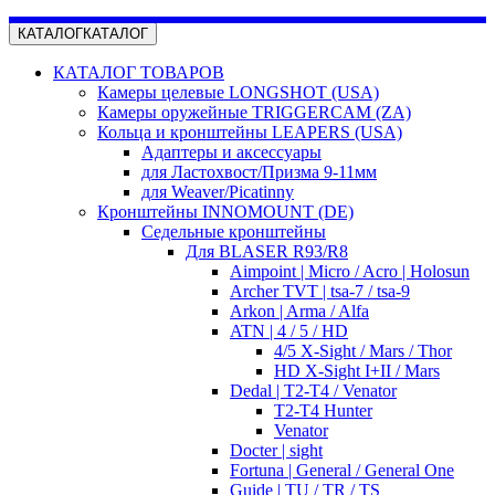
КАТАЛОГ
КАТАЛОГ
КАТАЛОГ ТОВАРОВ
Камеры целевые LONGSHOT (USA)
Камеры оружейные TRIGGERCAM (ZA)
Кольца и кронштейны LEAPERS (USA)
Адаптеры и аксессуары
для Ластохвост/Призма 9-11мм
для Weaver/Picatinny
Кронштейны INNOMOUNT (DE)
Седельные кронштейны
Для BLASER R93/R8
Aimpoint | Micro / Acro | Holosun
Archer TVT | tsa-7 / tsa-9
Arkon | Arma / Alfa
ATN | 4 / 5 / HD
4/5 X-Sight / Mars / Thor
HD X-Sight I+II / Mars
Dedal | T2-T4 / Venator
T2-T4 Hunter
Venator
Docter | sight
Fortuna | General / General One
Guide | TU / TR / TS