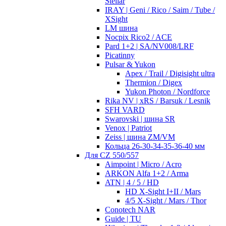
Stellar
IRAY | Geni / Rico / Saim / Tube /
XSight
LM шина
Nocpix Rico2 / ACE
Pard 1+2 | SA/NV008/LRF
Picatinny
Pulsar & Yukon
Apex / Trail / Digisight ultra
Thermion / Digex
Yukon Photon / Nordforce
Rika NV | xRS / Barsuk / Lesnik
SFH VARD
Swarovski | шина SR
Venox | Patriot
Zeiss | шина ZM/VM
Кольца 26-30-34-35-36-40 мм
Для CZ 550/557
Aimpoint | Micro / Acro
ARKON Alfa 1+2 / Arma
ATN | 4 / 5 / HD
HD X-Sight I+II / Mars
4/5 X-Sight / Mars / Thor
Conotech NAR
Guide | TU