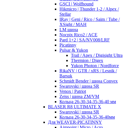
GSCI | Wolfhound
Hikmicro | Thunder 1-2 / Alpex /
Stellar
IRay | Geni / Rico / Saim / Tube /
XSight / MAH
LM шина
Nocpix Rico2 / ACE
Pard 1+2 | SA/NV008/LRF
Picatinny
Pulsar & Yukon
Trail / Apex / Digisight Ultra
Thermion / Digex
Yukon Photon / Nordforce
RikaNV | GTR / xRS / Lesnik /
Barsuk
Schmidt Bender | шина Convex
Swarovski | шина SR
Venox | Patriot
Zeiss | шина ZM/VM
Кольца 26-30-34-35-36-40 мм
BLASER R8 ULTIMATE X
Swarovski | шина SR
Кольца 26-30-34-35-36-40мм
Для WEAVER-PICATINNY
Aimpoint | Micro / Acro