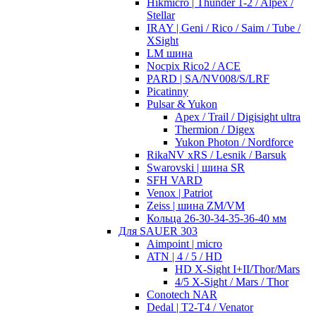
Hikmicro | Thunder 1-2 / Alpex /
Stellar
IRAY | Geni / Rico / Saim / Tube /
XSight
LM шина
Nocpix Rico2 / ACE
PARD | SA/NV008/S/LRF
Picatinny
Pulsar & Yukon
Apex / Trail / Digisight ultra
Thermion / Digex
Yukon Photon / Nordforce
RikaNV xRS / Lesnik / Barsuk
Swarovski | шина SR
SFH VARD
Venox | Patriot
Zeiss | шина ZM/VM
Кольца 26-30-34-35-36-40 мм
Для SAUER 303
Aimpoint | micro
ATN | 4 / 5 / HD
HD X-Sight I+II/Thor/Mars
4/5 X-Sight / Mars / Thor
Conotech NAR
Dedal | T2-T4 / Venator