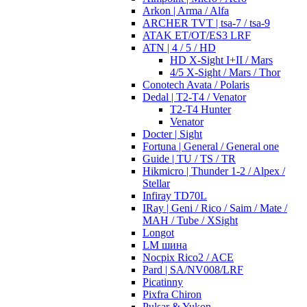
Arkon | Arma / Alfa
ARCHER TVT | tsa-7 / tsa-9
ATAK ET/OT/ES3 LRF
ATN | 4 / 5 / HD
HD X-Sight I+II / Mars
4/5 X-Sight / Mars / Thor
Conotech Avata / Polaris
Dedal | T2-T4 / Venator
T2-T4 Hunter
Venator
Docter | Sight
Fortuna | General / General one
Guide | TU / TS / TR
Hikmicro | Thunder 1-2 / Alpex /
Stellar
Infiray TD70L
IRay | Geni / Rico / Saim / Mate /
MAH / Tube / XSight
Longot
LM шина
Nocpix Rico2 / ACE
Pard | SA/NV008/LRF
Picatinny
Pixfra Chiron
Pulsar & Yukon