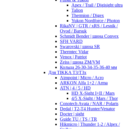
Apex / Trail / Digisight ultra
Talion
Thermion / Digex
Yukon Nordforce / Photon
RikaNV | GTR / xRS / Lesnik /
Ovod / Barsuk
Schmidt Bender | шина Convex
SFH VARD
Swarovski | шина SR
Thermtec Vidar
Venox | Patriot
Zeiss | шина ZM/VM
Кольца 26-30-34-35-36-40 мм
Для TIKKA T3/T3x
Aimpoint | Micro / Acro
ARKON Alfa 1+2 / Arma
ATN | 4 / 5 / HD
HD X-Sight I+II / Mars
4/5 X-Sight / Mars / Thor
Conotech Avata / NAR / Polaris
Dedal | T2-T4 Hunter/Venator
Docter | sight
Guide TU / TS / TR
Hikmicro | Thunder 1-2 / Alpex /