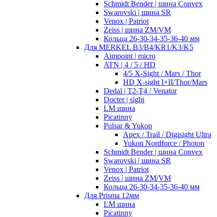
Schmidt Bender | шина Convex
Swarovski | шина SR
Venox | Patriot
Zeiss | шина ZM/VM
Кольца 26-30-34-35-36-40 мм
Для MERKEL B3/B4/KR1/K3/K5
Aimpoint | micro
ATN | 4 / 5 / HD
4/5 X-Sight / Mars / Thor
HD X-sight I+II/Thor/Mars
Dedal | T2-T4 / Venator
Docter | sight
LM шина
Picatinny
Pulsar & Yukon
Apex / Trail / Digisight Ultra
Yukon Nordforce / Photon
Schmidt Bender | шина Convex
Swarovski | шина SR
Venox | Patriot
Zeiss | шина ZM/VM
Кольца 26-30-34-35-36-40 мм
Для Prisma 12мм
LM шина
Picatinny