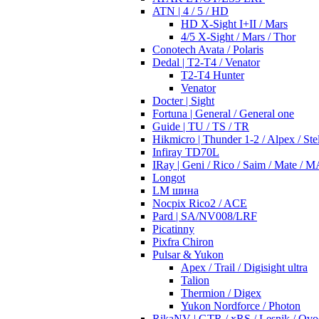
ATN | 4 / 5 / HD
HD X-Sight I+II / Mars
4/5 X-Sight / Mars / Thor
Conotech Avata / Polaris
Dedal | T2-T4 / Venator
T2-T4 Hunter
Venator
Docter | Sight
Fortuna | General / General one
Guide | TU / TS / TR
Hikmicro | Thunder 1-2 / Alpex / Stel
Infiray TD70L
IRay | Geni / Rico / Saim / Mate / 
Longot
LM шина
Nocpix Rico2 / ACE
Pard | SA/NV008/LRF
Picatinny
Pixfra Chiron
Pulsar & Yukon
Apex / Trail / Digisight ultra
Talion
Thermion / Digex
Yukon Nordforce / Photon
RikaNV | GTR / xRS / Lesnik / Ovo