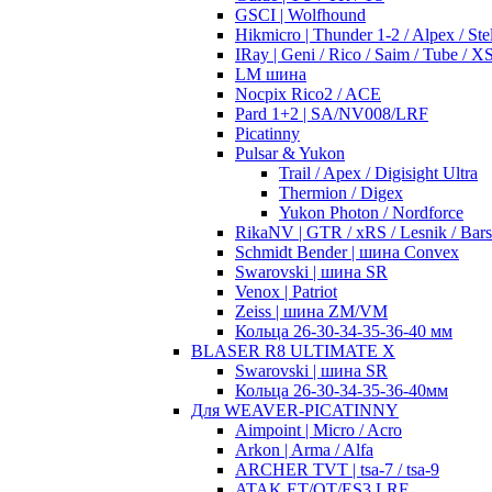
GSCI | Wolfhound
Hikmicro | Thunder 1-2 / Alpex / Stel
IRay | Geni / Rico / Saim / Tube / 
LM шина
Nocpix Rico2 / ACE
Pard 1+2 | SA/NV008/LRF
Picatinny
Pulsar & Yukon
Trail / Apex / Digisight Ultra
Thermion / Digex
Yukon Photon / Nordforce
RikaNV | GTR / xRS / Lesnik / Bar
Schmidt Bender | шина Convex
Swarovski | шина SR
Venox | Patriot
Zeiss | шина ZM/VM
Кольца 26-30-34-35-36-40 мм
BLASER R8 ULTIMATE X
Swarovski | шина SR
Кольца 26-30-34-35-36-40мм
Для WEAVER-PICATINNY
Aimpoint | Micro / Acro
Arkon | Arma / Alfa
ARCHER TVT | tsa-7 / tsa-9
ATAK ET/OT/ES3 LRF