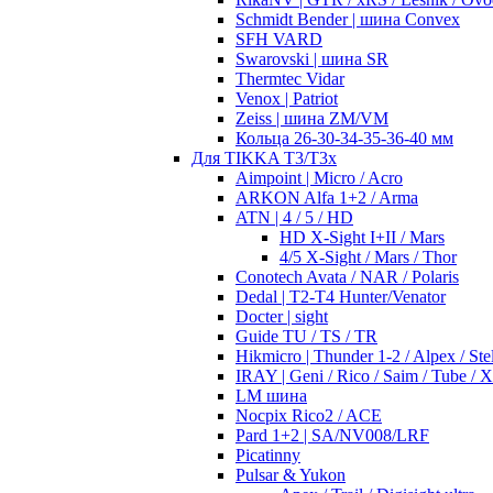
Schmidt Bender | шина Convex
SFH VARD
Swarovski | шина SR
Thermtec Vidar
Venox | Patriot
Zeiss | шина ZM/VM
Кольца 26-30-34-35-36-40 мм
Для TIKKA T3/T3x
Aimpoint | Micro / Acro
ARKON Alfa 1+2 / Arma
ATN | 4 / 5 / HD
HD X-Sight I+II / Mars
4/5 X-Sight / Mars / Thor
Conotech Avata / NAR / Polaris
Dedal | T2-T4 Hunter/Venator
Docter | sight
Guide TU / TS / TR
Hikmicro | Thunder 1-2 / Alpex / Stel
IRAY | Geni / Rico / Saim / Tube / 
LM шина
Nocpix Rico2 / ACE
Pard 1+2 | SA/NV008/LRF
Picatinny
Pulsar & Yukon