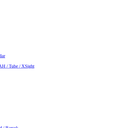
lar
MAH / Tube / XSight
d / Barsuk