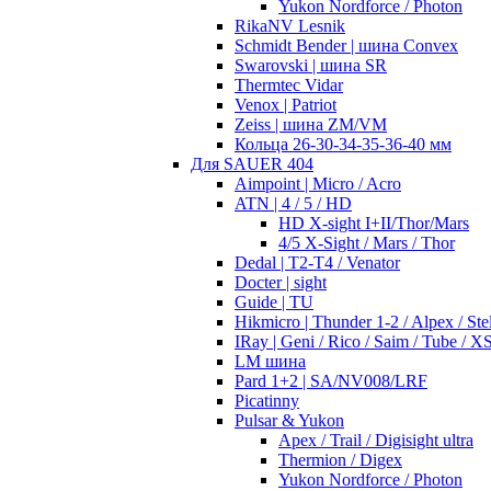
Yukon Nordforce / Photon
RikaNV Lesnik
Schmidt Bender | шина Convex
Swarovski | шина SR
Thermtec Vidar
Venox | Patriot
Zeiss | шина ZM/VM
Кольца 26-30-34-35-36-40 мм
Для SAUER 404
Aimpoint | Micro / Acro
ATN | 4 / 5 / HD
HD X-sight I+II/Thor/Mars
4/5 X-Sight / Mars / Thor
Dedal | T2-T4 / Venator
Docter | sight
Guide | TU
Hikmicro | Thunder 1-2 / Alpex / Stel
IRay | Geni / Rico / Saim / Tube / X
LM шина
Pard 1+2 | SA/NV008/LRF
Picatinny
Pulsar & Yukon
Apex / Trail / Digisight ultra
Thermion / Digex
Yukon Nordforce / Photon