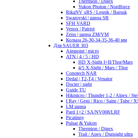
Thermion / Digex
Yukon Photon / Nordforce
RikaNV xRS / Lesnik / Barsuk
Swarovski | шина SR
SFH VARD
Venox | Patriot
Zeiss | шина ZM/VM
Кольца 26-30-34-35-36-40 мм
Для SAUER 303
Aimpoint | micro
ATN | 4 / 5 / HD
HD X-Sight I+II/Thor/Mars
4/5 X-Sight / Mars / Thor
Conotech NAR
Dedal | T2-T4 / Venator
Docter | sight
Guide TU
Hikmicro | Thunder 1-2 / Alpex / Stel
I Ray | Geni / Rico / Saim / Tube / X
LM шина
Pard 1+2 | SA/NV008/LRF
Picatinny
Pulsar & Yukon
Thermion / Digex
Trail / Apex / Digisight ultra