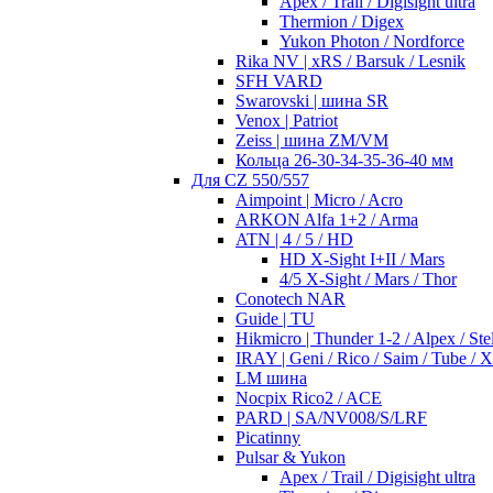
Apex / Trail / Digisight ultra
Thermion / Digex
Yukon Photon / Nordforce
Rika NV | xRS / Barsuk / Lesnik
SFH VARD
Swarovski | шина SR
Venox | Patriot
Zeiss | шина ZM/VM
Кольца 26-30-34-35-36-40 мм
Для CZ 550/557
Aimpoint | Micro / Acro
ARKON Alfa 1+2 / Arma
ATN | 4 / 5 / HD
HD X-Sight I+II / Mars
4/5 X-Sight / Mars / Thor
Conotech NAR
Guide | TU
Hikmicro | Thunder 1-2 / Alpex / Stel
IRAY | Geni / Rico / Saim / Tube / 
LM шина
Nocpix Rico2 / ACE
PARD | SA/NV008/S/LRF
Picatinny
Pulsar & Yukon
Apex / Trail / Digisight ultra