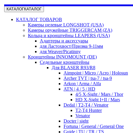
КАТАЛОГ
КАТАЛОГ
КАТАЛОГ ТОВАРОВ
Камеры целевые LONGSHOT (USA)
Камеры оружейные TRIGGERCAM (ZA)
Кольца и кронштейны LEAPERS (USA)
Адаптеры и аксессуары
для Ластохвост/Призма 9-11мм
для Weaver/Picatinny
Кронштейны INNOMOUNT (DE)
Седельные кронштейны
Для BLASER R93/R8
Aimpoint | Micro / Acro | Holosun
Archer TVT | tsa-7 / tsa-9
Arkon | Arma / Alfa
ATN | 4 / 5 / HD
4/5 X-Sight / Mars / Thor
HD X-Sight I+II / Mars
Dedal | T2-T4 / Venator
T2-T4 Hunter
Venator
Docter | sight
Fortuna | General / General One
Guide | TU / TR / TS