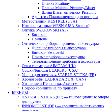
Планка Picatinny
Планка Multirail Picatinny/Blaser
Шина Blaser на планку Picatinny
Адаптер / Планка-переход для прицела
Метеостанции KESTREL (USA)
Ножи карманные WESN (USA-Sweden)
Оптика SWAROVSKI (AT)
Бинокли
Прицелы
Оптические приборы, прицелы и аксессуары
Дневные приборы и аксессуары
Бинокли Swarovski
Ночные приборы и аксессуары
Тепловизионные приборы и аксессуары
Очки с камерой AIMCAM (UK)
Сошки/Биподы LEAPERS (USA)
Упоры для оружия 4 STABLE STICKS (FR)
Хронографы LABRADAR LX (CAN)
Хранение и Переноска, Аксессуары
Подбор кронштейна по прицелу
БРЕНДЫ
4 STABLE STICKS (FR) — инновационные опоры
для оружия
INNOMOUNT (DE) — кронштейны оптических
прицелов