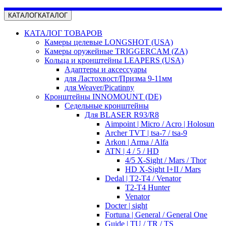
КАТАЛОГ
КАТАЛОГ
КАТАЛОГ ТОВАРОВ
Камеры целевые LONGSHOT (USA)
Камеры оружейные TRIGGERCAM (ZA)
Кольца и кронштейны LEAPERS (USA)
Адаптеры и аксессуары
для Ластохвост/Призма 9-11мм
для Weaver/Picatinny
Кронштейны INNOMOUNT (DE)
Седельные кронштейны
Для BLASER R93/R8
Aimpoint | Micro / Acro | Holosun
Archer TVT | tsa-7 / tsa-9
Arkon | Arma / Alfa
ATN | 4 / 5 / HD
4/5 X-Sight / Mars / Thor
HD X-Sight I+II / Mars
Dedal | T2-T4 / Venator
T2-T4 Hunter
Venator
Docter | sight
Fortuna | General / General One
Guide | TU / TR / TS