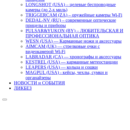
LONGSHOT (USA) – целевые беспроводные
камеры (до 2-х миль)
TRIGGERCAM (ZA) – оружейные камеры Wi-Fi
DEDAL-NV (RU) – современные оптические
прицелы и приборы
PULSAR&YUKON (BY) – ЛЮБИТЕЛЬСКАЯ И
ПРОФЕССИОНАЛЬНАЯ ОПТИКА
WESN (USA) — Карманные ножи и аксессуары
AIMCAM (UK) — стрелковые очки с
видеокамерой Wi-Fi
LABRADAR (CA) — хронографы и аксессуары
KESTREL (USA) — карманные метеостанции
LEAPERS (USA) — кольца и сошки
MAGPUL (USA) - кейсы, чехлы, сумки и
органайзеры
НОВОСТИ и СОБЫТИЯ
ЛИКБЕЗ