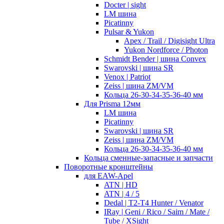
Docter | sight
LM шина
Picatinny
Pulsar & Yukon
Apex / Trail / Digisight Ultra
Yukon Nordforce / Photon
Schmidt Bender | шина Convex
Swarovski | шина SR
Venox | Patriot
Zeiss | шина ZM/VM
Кольца 26-30-34-35-36-40 мм
Для Prisma 12мм
LM шина
Picatinny
Swarovski | шина SR
Zeiss | шина ZM/VM
Кольца 26-30-34-35-36-40 мм
Кольца сменные-запасные и запчасти
Поворотные кронштейны
для EAW-Apel
ATN | HD
ATN | 4 / 5
Dedal | T2-T4 Hunter / Venator
IRay | Geni / Rico / Saim / Mate /
Tube / XSight