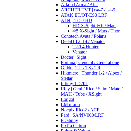
Arkon | Arma / Alfa
ARCHER TVT | tsa-7 / tsa-9
ATAK ET/OT/ES3 LRF
ATN | 4 / 5 / HD
HD X-Sight I+II / Mars
4/5 X-Sight / Mars / Thor
Conotech Avata / Polaris
Dedal | T2-T4 / Venator
T2-T4 Hunter
Venator
Docter | Sight
Fortuna | General / General one
Guide | TU / TS / TR
Hikmicro | Thunder 1-2 / Alpex /
Stellar
Infiray TD70L
IRay | Geni / Rico / Saim / Mate /
MAH / Tube / XSight
Longot
LM шина
Nocpix Rico2 / ACE
Pard | SA/NV008/LRF
Picatinny
Pixfra Chiron
Pulsar & Yukon