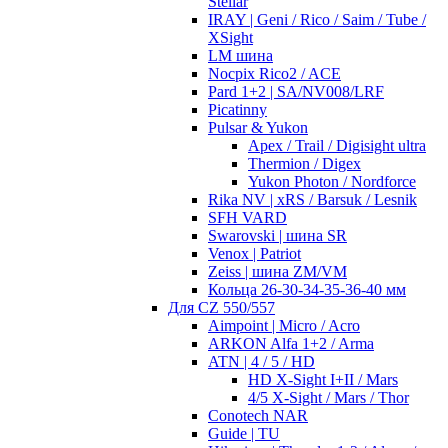
Stellar
IRAY | Geni / Rico / Saim / Tube /
XSight
LM шина
Nocpix Rico2 / ACE
Pard 1+2 | SA/NV008/LRF
Picatinny
Pulsar & Yukon
Apex / Trail / Digisight ultra
Thermion / Digex
Yukon Photon / Nordforce
Rika NV | xRS / Barsuk / Lesnik
SFH VARD
Swarovski | шина SR
Venox | Patriot
Zeiss | шина ZM/VM
Кольца 26-30-34-35-36-40 мм
Для CZ 550/557
Aimpoint | Micro / Acro
ARKON Alfa 1+2 / Arma
ATN | 4 / 5 / HD
HD X-Sight I+II / Mars
4/5 X-Sight / Mars / Thor
Conotech NAR
Guide | TU