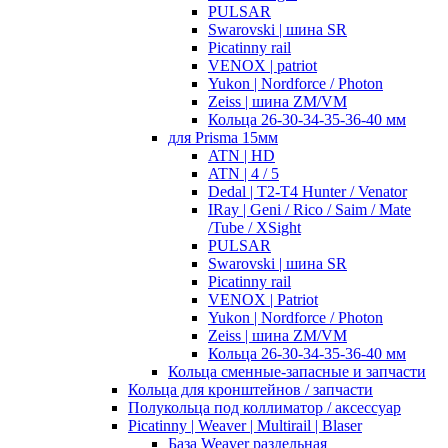
PULSAR
Swarovski | шина SR
Picatinny rail
VENOX | patriot
Yukon | Nordforce / Photon
Zeiss | шина ZM/VM
Кольца 26-30-34-35-36-40 мм
для Prisma 15мм
ATN | HD
ATN | 4 / 5
Dedal | T2-T4 Hunter / Venator
IRay | Geni / Rico / Saim / Mate
/Tube / XSight
PULSAR
Swarovski | шина SR
Picatinny rail
VENOX | Patriot
Yukon | Nordforce / Photon
Zeiss | шина ZM/VM
Кольца 26-30-34-35-36-40 мм
Кольца сменные-запасные и запчасти
Кольца для кронштейнов / запчасти
Полукольца под коллиматор / аксессуар
Picatinny | Weaver | Multirail | Blaser
База Weaver раздельная