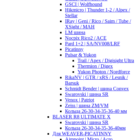
GSCI | Wolfhound
Hikmicro | Thunder 1-2 / Alpex /
Stellar
IRay | Geni / Rico / Saim / Tube /
XSight / MAH
LM шина
Nocpix Rico2 / ACE
Pard 1+2 | SA/NV008/LRF
Picatinny
Pulsar & Yukon
Trail / Apex / Digisight Ultra
Thermion / Digex
Yukon Photon / Nordforce
RikaNV | GTR / xRS / Lesnik /
Barsuk
Schmidt Bender | шина Convex
Swarovski | шина SR
Venox | Patriot
Zeiss | шина ZM/VM
Кольца 26-30-34-35-36-40 мм
BLASER R8 ULTIMATE X
Swarovski | шина SR
Кольца 26-30-34-35-36-40мм
Для WEAVER-PICATINNY
Aimpoint | Micro / Acro