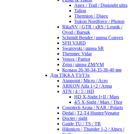
Apex / Trail / Digisight ultra
Talion
Thermion / Digex
Yukon Nordforce / Photon
RikaNV | GTR / xRS / Lesnik /
Ovod / Barsuk
Schmidt Bender | шина Convex
SFH VARD
Swarovski | шина SR
Thermtec Vidar
Venox | Patriot
Zeiss | шина ZM/VM
Кольца 26-30-34-35-36-40 мм
Для TIKKA T3/T3x
Aimpoint | Micro / Acro
ARKON Alfa 1+2 / Arma
ATN | 4 / 5 / HD
HD X-Sight I+II / Mars
4/5 X-Sight / Mars / Thor
Conotech Avata / NAR / Polaris
Dedal | T2-T4 Hunter/Venator
Docter | sight
Guide TU / TS / TR
Hikmicro | Thunder 1-2 / Alpex /