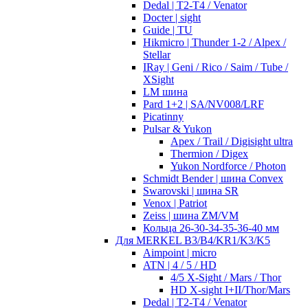
Dedal | T2-T4 / Venator
Docter | sight
Guide | TU
Hikmicro | Thunder 1-2 / Alpex /
Stellar
IRay | Geni / Rico / Saim / Tube /
XSight
LM шина
Pard 1+2 | SA/NV008/LRF
Picatinny
Pulsar & Yukon
Apex / Trail / Digisight ultra
Thermion / Digex
Yukon Nordforce / Photon
Schmidt Bender | шина Convex
Swarovski | шина SR
Venox | Patriot
Zeiss | шина ZM/VM
Кольца 26-30-34-35-36-40 мм
Для MERKEL B3/B4/KR1/K3/K5
Aimpoint | micro
ATN | 4 / 5 / HD
4/5 X-Sight / Mars / Thor
HD X-sight I+II/Thor/Mars
Dedal | T2-T4 / Venator