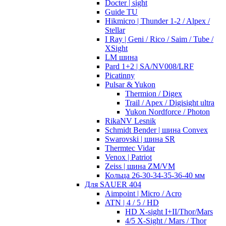
Docter | sight
Guide TU
Hikmicro | Thunder 1-2 / Alpex /
Stellar
I Ray | Geni / Rico / Saim / Tube /
XSight
LM шина
Pard 1+2 | SA/NV008/LRF
Picatinny
Pulsar & Yukon
Thermion / Digex
Trail / Apex / Digisight ultra
Yukon Nordforce / Photon
RikaNV Lesnik
Schmidt Bender | шина Convex
Swarovski | шина SR
Thermtec Vidar
Venox | Patriot
Zeiss | шина ZM/VM
Кольца 26-30-34-35-36-40 мм
Для SAUER 404
Aimpoint | Micro / Acro
ATN | 4 / 5 / HD
HD X-sight I+II/Thor/Mars
4/5 X-Sight / Mars / Thor