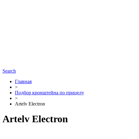
Search
Главная
>
Подбор кронштейна по прицелу
>
Artelv Electron
Artelv Electron