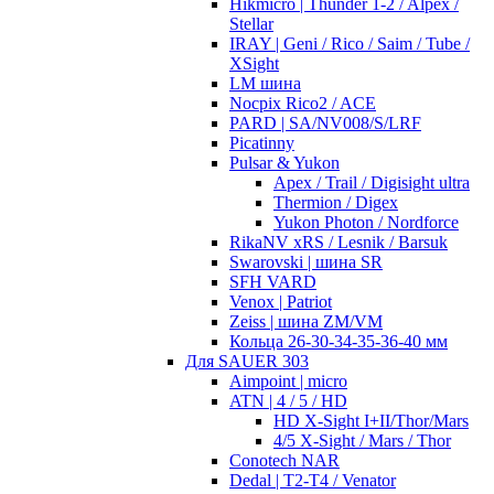
Hikmicro | Thunder 1-2 / Alpex /
Stellar
IRAY | Geni / Rico / Saim / Tube /
XSight
LM шина
Nocpix Rico2 / ACE
PARD | SA/NV008/S/LRF
Picatinny
Pulsar & Yukon
Apex / Trail / Digisight ultra
Thermion / Digex
Yukon Photon / Nordforce
RikaNV xRS / Lesnik / Barsuk
Swarovski | шина SR
SFH VARD
Venox | Patriot
Zeiss | шина ZM/VM
Кольца 26-30-34-35-36-40 мм
Для SAUER 303
Aimpoint | micro
ATN | 4 / 5 / HD
HD X-Sight I+II/Thor/Mars
4/5 X-Sight / Mars / Thor
Conotech NAR
Dedal | T2-T4 / Venator