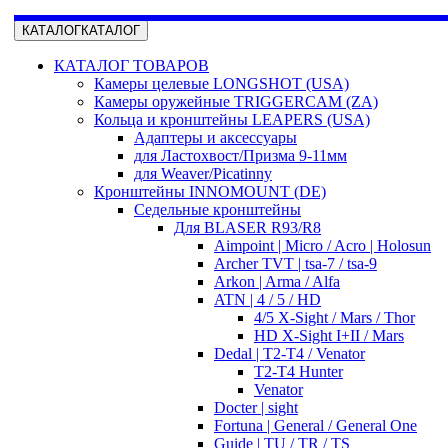
КАТАЛОГ
КАТАЛОГ
КАТАЛОГ ТОВАРОВ
Камеры целевые LONGSHOT (USA)
Камеры оружейные TRIGGERCAM (ZA)
Кольца и кронштейны LEAPERS (USA)
Адаптеры и аксессуары
для Ластохвост/Призма 9-11мм
для Weaver/Picatinny
Кронштейны INNOMOUNT (DE)
Седельные кронштейны
Для BLASER R93/R8
Aimpoint | Micro / Acro | Holosun
Archer TVT | tsa-7 / tsa-9
Arkon | Arma / Alfa
ATN | 4 / 5 / HD
4/5 X-Sight / Mars / Thor
HD X-Sight I+II / Mars
Dedal | T2-T4 / Venator
T2-T4 Hunter
Venator
Docter | sight
Fortuna | General / General One
Guide | TU / TR / TS