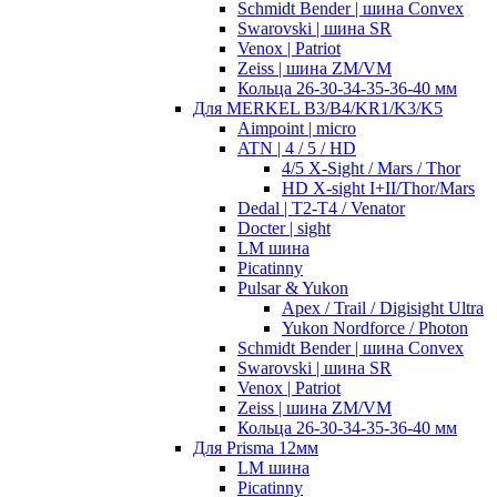
Schmidt Bender | шина Convex
Swarovski | шина SR
Venox | Patriot
Zeiss | шина ZM/VM
Кольца 26-30-34-35-36-40 мм
Для MERKEL B3/B4/KR1/K3/K5
Aimpoint | micro
ATN | 4 / 5 / HD
4/5 X-Sight / Mars / Thor
HD X-sight I+II/Thor/Mars
Dedal | T2-T4 / Venator
Docter | sight
LM шина
Picatinny
Pulsar & Yukon
Apex / Trail / Digisight Ultra
Yukon Nordforce / Photon
Schmidt Bender | шина Convex
Swarovski | шина SR
Venox | Patriot
Zeiss | шина ZM/VM
Кольца 26-30-34-35-36-40 мм
Для Prisma 12мм
LM шина
Picatinny