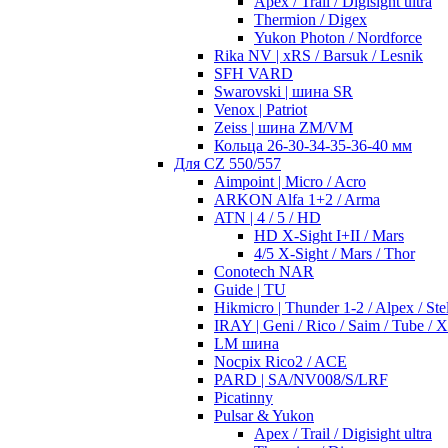
Apex / Trail / Digisight ultra
Thermion / Digex
Yukon Photon / Nordforce
Rika NV | xRS / Barsuk / Lesnik
SFH VARD
Swarovski | шина SR
Venox | Patriot
Zeiss | шина ZM/VM
Кольца 26-30-34-35-36-40 мм
Для CZ 550/557
Aimpoint | Micro / Acro
ARKON Alfa 1+2 / Arma
ATN | 4 / 5 / HD
HD X-Sight I+II / Mars
4/5 X-Sight / Mars / Thor
Conotech NAR
Guide | TU
Hikmicro | Thunder 1-2 / Alpex / Stel
IRAY | Geni / Rico / Saim / Tube / 
LM шина
Nocpix Rico2 / ACE
PARD | SA/NV008/S/LRF
Picatinny
Pulsar & Yukon
Apex / Trail / Digisight ultra