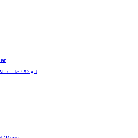
lar
MAH / Tube / XSight
d / Barsuk