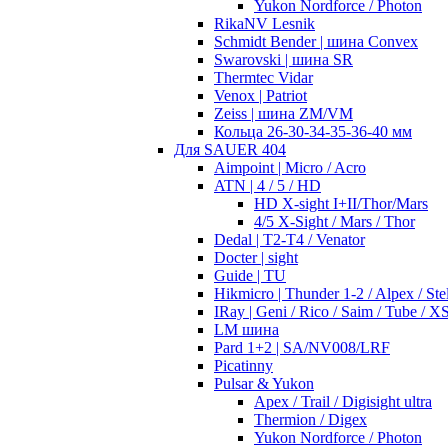
Yukon Nordforce / Photon
RikaNV Lesnik
Schmidt Bender | шина Convex
Swarovski | шина SR
Thermtec Vidar
Venox | Patriot
Zeiss | шина ZM/VM
Кольца 26-30-34-35-36-40 мм
Для SAUER 404
Aimpoint | Micro / Acro
ATN | 4 / 5 / HD
HD X-sight I+II/Thor/Mars
4/5 X-Sight / Mars / Thor
Dedal | T2-T4 / Venator
Docter | sight
Guide | TU
Hikmicro | Thunder 1-2 / Alpex / Stel
IRay | Geni / Rico / Saim / Tube / X
LM шина
Pard 1+2 | SA/NV008/LRF
Picatinny
Pulsar & Yukon
Apex / Trail / Digisight ultra
Thermion / Digex
Yukon Nordforce / Photon