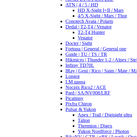
ATN | 4 / 5 / HD
HD X-Sight I+II / Mars
4/5 X-Sight / Mars / Thor
Conotech Avata / Polaris
Dedal | T2-T4 / Venator
T2-T4 Hunter
Venator
Docter | Sight
Fortuna | General / General one
Guide | TU / TS / TR
Hikmicro | Thunder 1-2 / Alpex / Stel
Infiray TD70L
IRay | Geni / Rico / Saim / Mate / 
Longot
LM шина
Nocpix Rico2 / ACE
Pard | SA/NV008/LRF
Picatinny
Pixfra Chiron
Pulsar & Yukon
Apex / Trail / Digisight ultra
Talion
Thermion / Digex
Yukon Nordforce / Photon
RikaNV | GTR / xRS / Lesnik / Ovo