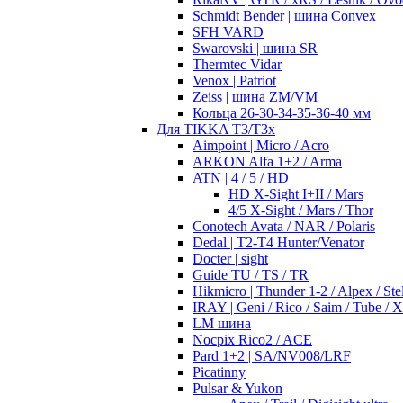
Schmidt Bender | шина Convex
SFH VARD
Swarovski | шина SR
Thermtec Vidar
Venox | Patriot
Zeiss | шина ZM/VM
Кольца 26-30-34-35-36-40 мм
Для TIKKA T3/T3x
Aimpoint | Micro / Acro
ARKON Alfa 1+2 / Arma
ATN | 4 / 5 / HD
HD X-Sight I+II / Mars
4/5 X-Sight / Mars / Thor
Conotech Avata / NAR / Polaris
Dedal | T2-T4 Hunter/Venator
Docter | sight
Guide TU / TS / TR
Hikmicro | Thunder 1-2 / Alpex / Stel
IRAY | Geni / Rico / Saim / Tube / 
LM шина
Nocpix Rico2 / ACE
Pard 1+2 | SA/NV008/LRF
Picatinny
Pulsar & Yukon