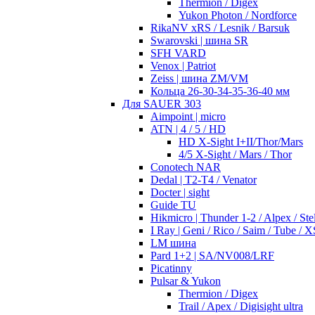
Thermion / Digex
Yukon Photon / Nordforce
RikaNV xRS / Lesnik / Barsuk
Swarovski | шина SR
SFH VARD
Venox | Patriot
Zeiss | шина ZM/VM
Кольца 26-30-34-35-36-40 мм
Для SAUER 303
Aimpoint | micro
ATN | 4 / 5 / HD
HD X-Sight I+II/Thor/Mars
4/5 X-Sight / Mars / Thor
Conotech NAR
Dedal | T2-T4 / Venator
Docter | sight
Guide TU
Hikmicro | Thunder 1-2 / Alpex / Stel
I Ray | Geni / Rico / Saim / Tube / X
LM шина
Pard 1+2 | SA/NV008/LRF
Picatinny
Pulsar & Yukon
Thermion / Digex
Trail / Apex / Digisight ultra