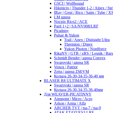
GSCI | Wolfhound
Hikmicro | Thunder 1-2 / Alpex / Stel
IRay | Geni / Rico / Saim / Tube / 
LM шина
Nocpix Rico2 / ACE
Pard 1+2 | SA/NV008/LRF
Picatinny
Pulsar & Yukon
Trail / Apex / Digisight Ultra
Thermion / Digex
Yukon Photon / Nordforce
RikaNV | GTR / xRS / Lesnik / Bar
Schmidt Bender | шина Convex
Swarovski | шина SR
Venox | Patriot
Zeiss | шина ZM/VM
Кольца 26-30-34-35-36-40 мм
BLASER R8 ULTIMATE X
Swarovski | шина SR
Кольца 26-30-34-35-36-40мм
Для WEAVER-PICATINNY
Aimpoint | Micro / Acro
Arkon | Arma / Alfa
ARCHER TVT | tsa-7 / tsa-9
ATAK ET/OT/ES3 LRF