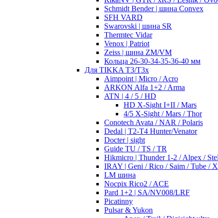
Schmidt Bender | шина Convex
SFH VARD
Swarovski | шина SR
Thermtec Vidar
Venox | Patriot
Zeiss | шина ZM/VM
Кольца 26-30-34-35-36-40 мм
Для TIKKA T3/T3x
Aimpoint | Micro / Acro
ARKON Alfa 1+2 / Arma
ATN | 4 / 5 / HD
HD X-Sight I+II / Mars
4/5 X-Sight / Mars / Thor
Conotech Avata / NAR / Polaris
Dedal | T2-T4 Hunter/Venator
Docter | sight
Guide TU / TS / TR
Hikmicro | Thunder 1-2 / Alpex / Stel
IRAY | Geni / Rico / Saim / Tube / 
LM шина
Nocpix Rico2 / ACE
Pard 1+2 | SA/NV008/LRF
Picatinny
Pulsar & Yukon