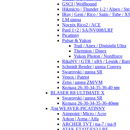
GSCI | Wolfhound
Hikmicro | Thunder 1-2 / Alpex / Stel
IRay | Geni / Rico / Saim / Tube / 
LM шина
Nocpix Rico2 / ACE
Pard 1+2 | SA/NV008/LRF
Picatinny
Pulsar & Yukon
Trail / Apex / Digisight Ultra
Thermion / Digex
Yukon Photon / Nordforce
RikaNV | GTR / xRS / Lesnik / Bar
Schmidt Bender | шина Convex
Swarovski | шина SR
Venox | Patriot
Zeiss | шина ZM/VM
Кольца 26-30-34-35-36-40 мм
BLASER R8 ULTIMATE X
Swarovski | шина SR
Кольца 26-30-34-35-36-40мм
Для WEAVER-PICATINNY
Aimpoint | Micro / Acro
Arkon | Arma / Alfa
ARCHER TVT | tsa-7 / tsa-9
ATAK ET/OT/ES3 LRF