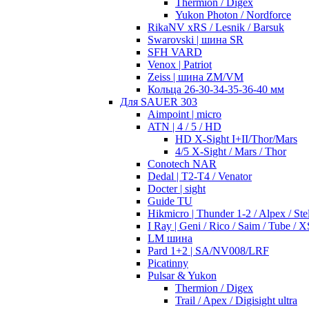
Thermion / Digex
Yukon Photon / Nordforce
RikaNV xRS / Lesnik / Barsuk
Swarovski | шина SR
SFH VARD
Venox | Patriot
Zeiss | шина ZM/VM
Кольца 26-30-34-35-36-40 мм
Для SAUER 303
Aimpoint | micro
ATN | 4 / 5 / HD
HD X-Sight I+II/Thor/Mars
4/5 X-Sight / Mars / Thor
Conotech NAR
Dedal | T2-T4 / Venator
Docter | sight
Guide TU
Hikmicro | Thunder 1-2 / Alpex / Stel
I Ray | Geni / Rico / Saim / Tube / X
LM шина
Pard 1+2 | SA/NV008/LRF
Picatinny
Pulsar & Yukon
Thermion / Digex
Trail / Apex / Digisight ultra