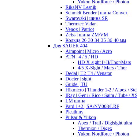
Yukon Nordforce / Photon
RikaNV Lesnik
Schmidt Bender | шина Convex
Swarovski | шина SR
Thermtec Vidar
Venox | Patriot
Zeiss | шина ZM/VM
Кольца 26-30-34-35-36-40 мм
Для SAUER 404
Aimpoint | Micro / Acro
ATN | 4 / 5 / HD
HD X-sight I+II/Thor/Mars
4/5 X-Sight / Mars / Thor
Dedal | T2-T4 / Venator
Docter | sight
Guide | TU
Hikmicro | Thunder 1-2 / Alpex / Stel
IRay | Geni / Rico / Saim / Tube / X
LM шина
Pard 1+2 | SA/NV008/LRF
Picatinny
Pulsar & Yukon
Apex / Trail / Digisight ultra
Thermion / Digex
Yukon Nordforce / Photon