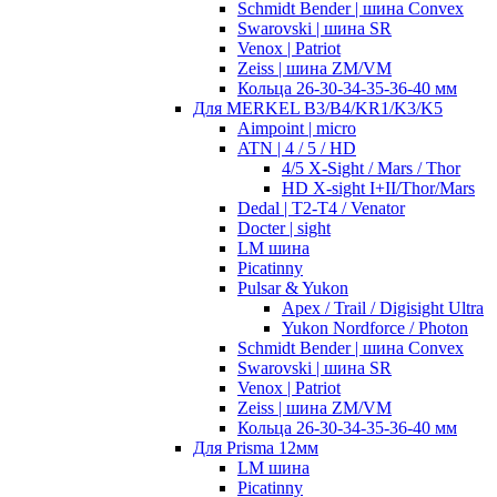
Schmidt Bender | шина Convex
Swarovski | шина SR
Venox | Patriot
Zeiss | шина ZM/VM
Кольца 26-30-34-35-36-40 мм
Для MERKEL B3/B4/KR1/K3/K5
Aimpoint | micro
ATN | 4 / 5 / HD
4/5 X-Sight / Mars / Thor
HD X-sight I+II/Thor/Mars
Dedal | T2-T4 / Venator
Docter | sight
LM шина
Picatinny
Pulsar & Yukon
Apex / Trail / Digisight Ultra
Yukon Nordforce / Photon
Schmidt Bender | шина Convex
Swarovski | шина SR
Venox | Patriot
Zeiss | шина ZM/VM
Кольца 26-30-34-35-36-40 мм
Для Prisma 12мм
LM шина
Picatinny