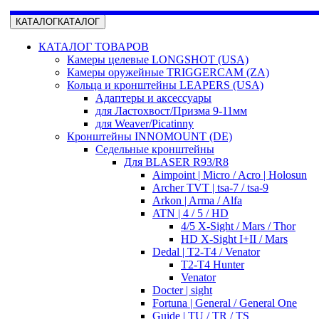
КАТАЛОГ
КАТАЛОГ
КАТАЛОГ ТОВАРОВ
Камеры целевые LONGSHOT (USA)
Камеры оружейные TRIGGERCAM (ZA)
Кольца и кронштейны LEAPERS (USA)
Адаптеры и аксессуары
для Ластохвост/Призма 9-11мм
для Weaver/Picatinny
Кронштейны INNOMOUNT (DE)
Седельные кронштейны
Для BLASER R93/R8
Aimpoint | Micro / Acro | Holosun
Archer TVT | tsa-7 / tsa-9
Arkon | Arma / Alfa
ATN | 4 / 5 / HD
4/5 X-Sight / Mars / Thor
HD X-Sight I+II / Mars
Dedal | T2-T4 / Venator
T2-T4 Hunter
Venator
Docter | sight
Fortuna | General / General One
Guide | TU / TR / TS