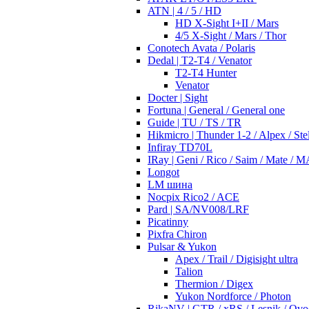
ATN | 4 / 5 / HD
HD X-Sight I+II / Mars
4/5 X-Sight / Mars / Thor
Conotech Avata / Polaris
Dedal | T2-T4 / Venator
T2-T4 Hunter
Venator
Docter | Sight
Fortuna | General / General one
Guide | TU / TS / TR
Hikmicro | Thunder 1-2 / Alpex / Stel
Infiray TD70L
IRay | Geni / Rico / Saim / Mate / 
Longot
LM шина
Nocpix Rico2 / ACE
Pard | SA/NV008/LRF
Picatinny
Pixfra Chiron
Pulsar & Yukon
Apex / Trail / Digisight ultra
Talion
Thermion / Digex
Yukon Nordforce / Photon
RikaNV | GTR / xRS / Lesnik / Ovo