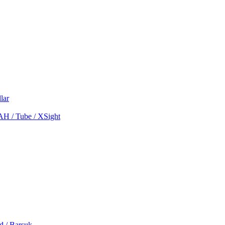
lar
MAH / Tube / XSight
d / Barsuk