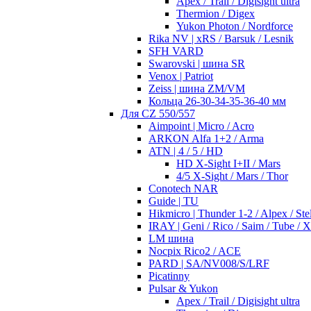
Apex / Trail / Digisight ultra
Thermion / Digex
Yukon Photon / Nordforce
Rika NV | xRS / Barsuk / Lesnik
SFH VARD
Swarovski | шина SR
Venox | Patriot
Zeiss | шина ZM/VM
Кольца 26-30-34-35-36-40 мм
Для CZ 550/557
Aimpoint | Micro / Acro
ARKON Alfa 1+2 / Arma
ATN | 4 / 5 / HD
HD X-Sight I+II / Mars
4/5 X-Sight / Mars / Thor
Conotech NAR
Guide | TU
Hikmicro | Thunder 1-2 / Alpex / Stel
IRAY | Geni / Rico / Saim / Tube / 
LM шина
Nocpix Rico2 / ACE
PARD | SA/NV008/S/LRF
Picatinny
Pulsar & Yukon
Apex / Trail / Digisight ultra