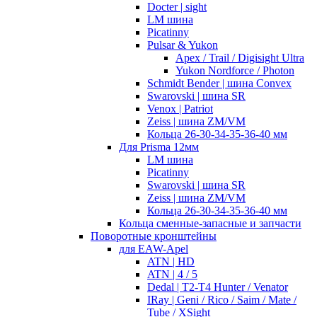
Docter | sight
LM шина
Picatinny
Pulsar & Yukon
Apex / Trail / Digisight Ultra
Yukon Nordforce / Photon
Schmidt Bender | шина Convex
Swarovski | шина SR
Venox | Patriot
Zeiss | шина ZM/VM
Кольца 26-30-34-35-36-40 мм
Для Prisma 12мм
LM шина
Picatinny
Swarovski | шина SR
Zeiss | шина ZM/VM
Кольца 26-30-34-35-36-40 мм
Кольца сменные-запасные и запчасти
Поворотные кронштейны
для EAW-Apel
ATN | HD
ATN | 4 / 5
Dedal | T2-T4 Hunter / Venator
IRay | Geni / Rico / Saim / Mate /
Tube / XSight