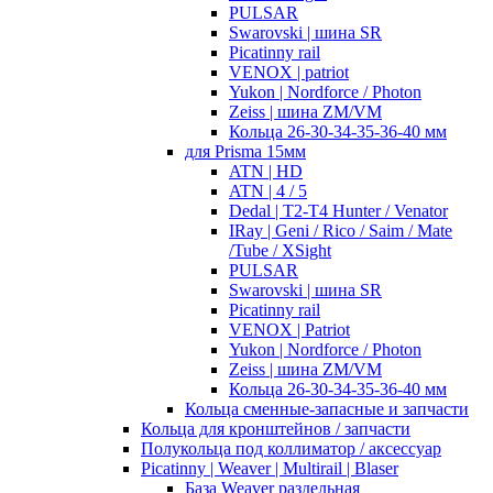
PULSAR
Swarovski | шина SR
Picatinny rail
VENOX | patriot
Yukon | Nordforce / Photon
Zeiss | шина ZM/VM
Кольца 26-30-34-35-36-40 мм
для Prisma 15мм
ATN | HD
ATN | 4 / 5
Dedal | T2-T4 Hunter / Venator
IRay | Geni / Rico / Saim / Mate
/Tube / XSight
PULSAR
Swarovski | шина SR
Picatinny rail
VENOX | Patriot
Yukon | Nordforce / Photon
Zeiss | шина ZM/VM
Кольца 26-30-34-35-36-40 мм
Кольца сменные-запасные и запчасти
Кольца для кронштейнов / запчасти
Полукольца под коллиматор / аксессуар
Picatinny | Weaver | Multirail | Blaser
База Weaver раздельная