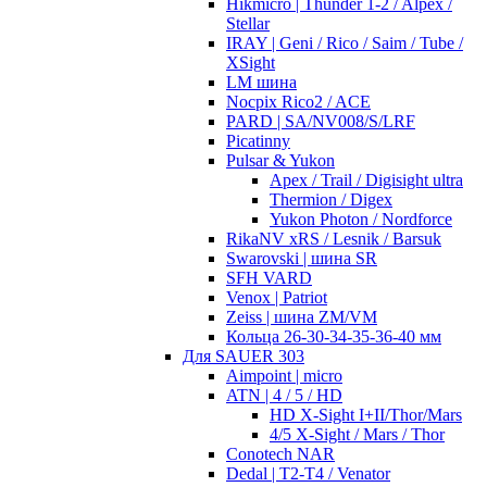
Hikmicro | Thunder 1-2 / Alpex /
Stellar
IRAY | Geni / Rico / Saim / Tube /
XSight
LM шина
Nocpix Rico2 / ACE
PARD | SA/NV008/S/LRF
Picatinny
Pulsar & Yukon
Apex / Trail / Digisight ultra
Thermion / Digex
Yukon Photon / Nordforce
RikaNV xRS / Lesnik / Barsuk
Swarovski | шина SR
SFH VARD
Venox | Patriot
Zeiss | шина ZM/VM
Кольца 26-30-34-35-36-40 мм
Для SAUER 303
Aimpoint | micro
ATN | 4 / 5 / HD
HD X-Sight I+II/Thor/Mars
4/5 X-Sight / Mars / Thor
Conotech NAR
Dedal | T2-T4 / Venator