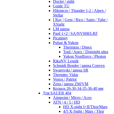
Docter | sight
Guide TU
Hikmicro | Thunder 1-2 / Alpex /
Stellar
I Ray | Geni / Rico / Saim / Tube /
XSight
LM шина
Pard 1+2 | SA/NV008/LRF
Picatinny
Pulsar & Yukon
Thermion / Digex
Trail / Apex / Digisight ultra
Yukon Nordforce / Photon
RikaNV Lesnik
Schmidt Bender | шина Convex
Swarovski | шина SR
Thermtec Vidar
Venox | Patriot
Zeiss | шина ZM/VM
Кольца 26-30-34-35-36-40 мм
Для SAUER 404
Aimpoint | Micro / Acro
ATN | 4 / 5 / HD
HD X-sight I+II/Thor/Mars
4/5 X-Sight / Mars / Thor