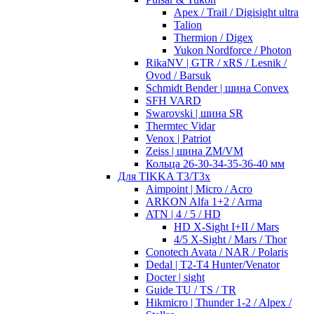
Apex / Trail / Digisight ultra
Talion
Thermion / Digex
Yukon Nordforce / Photon
RikaNV | GTR / xRS / Lesnik /
Ovod / Barsuk
Schmidt Bender | шина Convex
SFH VARD
Swarovski | шина SR
Thermtec Vidar
Venox | Patriot
Zeiss | шина ZM/VM
Кольца 26-30-34-35-36-40 мм
Для TIKKA T3/T3x
Aimpoint | Micro / Acro
ARKON Alfa 1+2 / Arma
ATN | 4 / 5 / HD
HD X-Sight I+II / Mars
4/5 X-Sight / Mars / Thor
Conotech Avata / NAR / Polaris
Dedal | T2-T4 Hunter/Venator
Docter | sight
Guide TU / TS / TR
Hikmicro | Thunder 1-2 / Alpex /