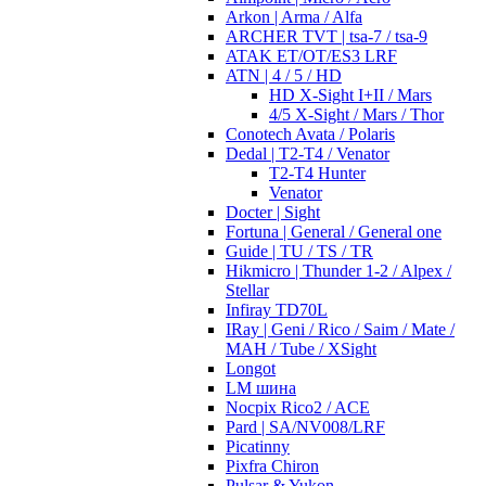
Arkon | Arma / Alfa
ARCHER TVT | tsa-7 / tsa-9
ATAK ET/OT/ES3 LRF
ATN | 4 / 5 / HD
HD X-Sight I+II / Mars
4/5 X-Sight / Mars / Thor
Conotech Avata / Polaris
Dedal | T2-T4 / Venator
T2-T4 Hunter
Venator
Docter | Sight
Fortuna | General / General one
Guide | TU / TS / TR
Hikmicro | Thunder 1-2 / Alpex /
Stellar
Infiray TD70L
IRay | Geni / Rico / Saim / Mate /
MAH / Tube / XSight
Longot
LM шина
Nocpix Rico2 / ACE
Pard | SA/NV008/LRF
Picatinny
Pixfra Chiron
Pulsar & Yukon