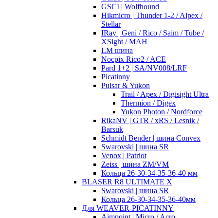
GSCI | Wolfhound
Hikmicro | Thunder 1-2 / Alpex /
Stellar
IRay | Geni / Rico / Saim / Tube /
XSight / MAH
LM шина
Nocpix Rico2 / ACE
Pard 1+2 | SA/NV008/LRF
Picatinny
Pulsar & Yukon
Trail / Apex / Digisight Ultra
Thermion / Digex
Yukon Photon / Nordforce
RikaNV | GTR / xRS / Lesnik /
Barsuk
Schmidt Bender | шина Convex
Swarovski | шина SR
Venox | Patriot
Zeiss | шина ZM/VM
Кольца 26-30-34-35-36-40 мм
BLASER R8 ULTIMATE X
Swarovski | шина SR
Кольца 26-30-34-35-36-40мм
Для WEAVER-PICATINNY
Aimpoint | Micro / Acro