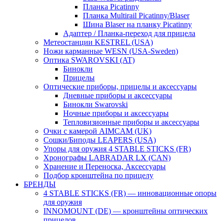
Планка Picatinny
Планка Multirail Picatinny/Blaser
Шина Blaser на планку Picatinny
Адаптер / Планка-переход для прицела
Метеостанции KESTREL (USA)
Ножи карманные WESN (USA-Sweden)
Оптика SWAROVSKI (AT)
Бинокли
Прицелы
Оптические приборы, прицелы и аксессуары
Дневные приборы и аксессуары
Бинокли Swarovski
Ночные приборы и аксессуары
Тепловизионные приборы и аксессуары
Очки с камерой AIMCAM (UK)
Сошки/Биподы LEAPERS (USA)
Упоры для оружия 4 STABLE STICKS (FR)
Хронографы LABRADAR LX (CAN)
Хранение и Переноска, Аксессуары
Подбор кронштейна по прицелу
БРЕНДЫ
4 STABLE STICKS (FR) — инновационные опоры
для оружия
INNOMOUNT (DE) — кронштейны оптических
прицелов