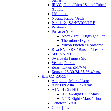
Stellar
IRAY | Geni / Rico / Saim / Tube /
XSight
LM шина
Nocpix Rico2 / ACE
Pard 1+2 | SA/NV008/LRF
Picatinny
Pulsar & Yukon
Apex / Trail / Digisight ultra
Thermion / Digex
Yukon Photon / Nordforce
Rika NV | xRS / Barsuk / Lesnik
SFH VARD
Swarovski | шина SR
Venox | Patriot
Zeiss | шина ZM/VM
Кольца 26-30-34-35-36-40 мм
Для CZ 550/557
Aimpoint | Micro / Acro
ARKON Alfa 1+2 / Arma
ATN | 4 / 5 / HD
HD X-Sight I+II / Mars
4/5 X-Sight / Mars / Thor
Conotech NAR
Guide | TU