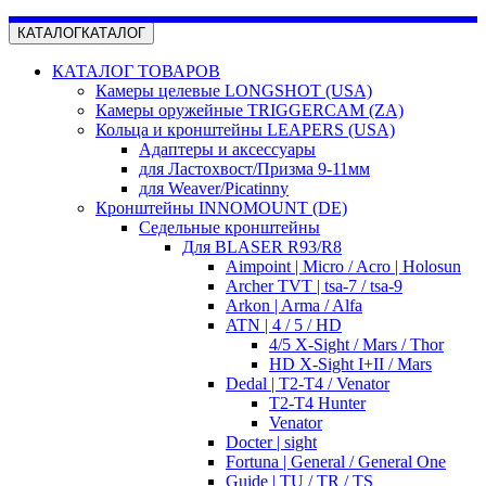
КАТАЛОГ
КАТАЛОГ
КАТАЛОГ ТОВАРОВ
Камеры целевые LONGSHOT (USA)
Камеры оружейные TRIGGERCAM (ZA)
Кольца и кронштейны LEAPERS (USA)
Адаптеры и аксессуары
для Ластохвост/Призма 9-11мм
для Weaver/Picatinny
Кронштейны INNOMOUNT (DE)
Седельные кронштейны
Для BLASER R93/R8
Aimpoint | Micro / Acro | Holosun
Archer TVT | tsa-7 / tsa-9
Arkon | Arma / Alfa
ATN | 4 / 5 / HD
4/5 X-Sight / Mars / Thor
HD X-Sight I+II / Mars
Dedal | T2-T4 / Venator
T2-T4 Hunter
Venator
Docter | sight
Fortuna | General / General One
Guide | TU / TR / TS