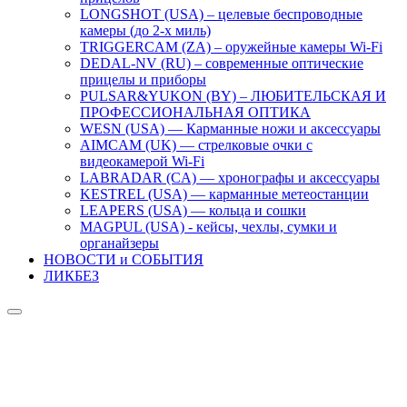
LONGSHOT (USA) – целевые беспроводные
камеры (до 2-х миль)
TRIGGERCAM (ZA) – оружейные камеры Wi-Fi
DEDAL-NV (RU) – современные оптические
прицелы и приборы
PULSAR&YUKON (BY) – ЛЮБИТЕЛЬСКАЯ И
ПРОФЕССИОНАЛЬНАЯ ОПТИКА
WESN (USA) — Карманные ножи и аксессуары
AIMCAM (UK) — стрелковые очки с
видеокамерой Wi-Fi
LABRADAR (CA) — хронографы и аксессуары
KESTREL (USA) — карманные метеостанции
LEAPERS (USA) — кольца и сошки
MAGPUL (USA) - кейсы, чехлы, сумки и
органайзеры
НОВОСТИ и СОБЫТИЯ
ЛИКБЕЗ