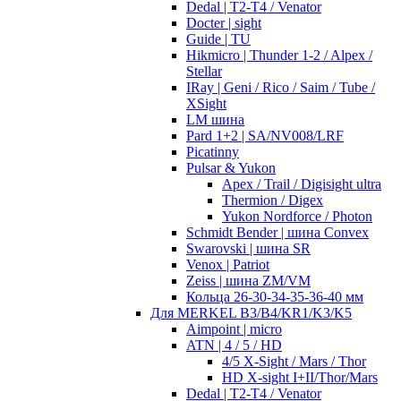
Dedal | T2-T4 / Venator
Docter | sight
Guide | TU
Hikmicro | Thunder 1-2 / Alpex /
Stellar
IRay | Geni / Rico / Saim / Tube /
XSight
LM шина
Pard 1+2 | SA/NV008/LRF
Picatinny
Pulsar & Yukon
Apex / Trail / Digisight ultra
Thermion / Digex
Yukon Nordforce / Photon
Schmidt Bender | шина Convex
Swarovski | шина SR
Venox | Patriot
Zeiss | шина ZM/VM
Кольца 26-30-34-35-36-40 мм
Для MERKEL B3/B4/KR1/K3/K5
Aimpoint | micro
ATN | 4 / 5 / HD
4/5 X-Sight / Mars / Thor
HD X-sight I+II/Thor/Mars
Dedal | T2-T4 / Venator