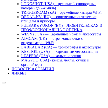
LONGSHOT (USA) – целевые беспроводные
камеры (до 2-х миль)
TRIGGERCAM (ZA) – оружейные камеры Wi-Fi
DEDAL-NV (RU) – современные оптические
прицелы и приборы
PULSAR&YUKON (BY) – ЛЮБИТЕЛЬСКАЯ И
ПРОФЕССИОНАЛЬНАЯ ОПТИКА
WESN (USA) — Карманные ножи и аксессуары
AIMCAM (UK) — стрелковые очки с
видеокамерой Wi-Fi
LABRADAR (CA) — хронографы и аксессуары
KESTREL (USA) — карманные метеостанции
LEAPERS (USA) — кольца и сошки
MAGPUL (USA) - кейсы, чехлы, сумки и
органайзеры
НОВОСТИ и СОБЫТИЯ
ЛИКБЕЗ