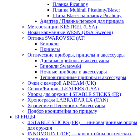
Планка Picatinny
Планка Multirail Picatinny/Blaser
Шина Blaser на планку Picatinny
Адаптер / Планка-переход для прицела
Метеостанции KESTREL (USA)
Ножи карманные WESN (USA-Sweden)
Оптика SWAROVSKI (AT)
Бинокли
Прицелы
Оптические приборы, прицелы и аксессуары
Дневные приборы и аксессуары
Бинокли Swarovski
Ночные приборы и аксессуары
Тепловизионные приборы и аксессуары
Очки с камерой AIMCAM (UK)
Сошки/Биподы LEAPERS (USA)
Упоры для оружия 4 STABLE STICKS (FR)
Хронографы LABRADAR LX (CAN)
Хранение и Переноска, Аксессуары
Подбор кронштейна по прицелу
БРЕНДЫ
4 STABLE STICKS (FR) — инновационные опоры
для оружия
INNOMOUNT (DE) — кронштейны оптических
прицелов