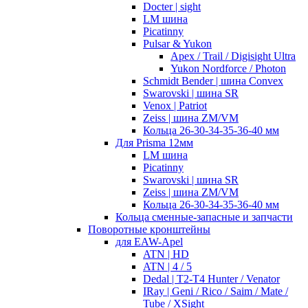
Docter | sight
LM шина
Picatinny
Pulsar & Yukon
Apex / Trail / Digisight Ultra
Yukon Nordforce / Photon
Schmidt Bender | шина Convex
Swarovski | шина SR
Venox | Patriot
Zeiss | шина ZM/VM
Кольца 26-30-34-35-36-40 мм
Для Prisma 12мм
LM шина
Picatinny
Swarovski | шина SR
Zeiss | шина ZM/VM
Кольца 26-30-34-35-36-40 мм
Кольца сменные-запасные и запчасти
Поворотные кронштейны
для EAW-Apel
ATN | HD
ATN | 4 / 5
Dedal | T2-T4 Hunter / Venator
IRay | Geni / Rico / Saim / Mate /
Tube / XSight