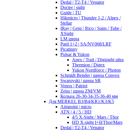
Dedal | T2-T4 / Venator
Docter | sight
Guide | TU
Hikmicro | Thunder 1-2 / Alpex /
Stellar
IRay | Geni / Rico / Saim / Tube /
XSight
LM шина
Pard 1+2 | SA/NV008/LRF
Picatinny
Pulsar & Yukon
Apex / Trail / Digisight ultra
Thermion / Digex
Yukon Nordforce / Photon
Schmidt Bender | шина Convex
Swarovski | шина SR
Venox | Patriot
Zeiss | шина ZM/VM
Кольца 26-30-34-35-36-40 мм
Для MERKEL B3/B4/KR1/K3/K5
Aimpoint | micro
ATN | 4 / 5 / HD
4/5 X-Sight / Mars / Thor
HD X-sight I+II/Thor/Mars
Dedal | T2-T4 / Venator