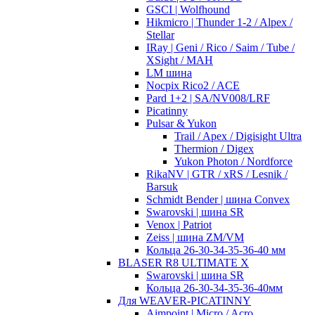
GSCI | Wolfhound
Hikmicro | Thunder 1-2 / Alpex /
Stellar
IRay | Geni / Rico / Saim / Tube /
XSight / MAH
LM шина
Nocpix Rico2 / ACE
Pard 1+2 | SA/NV008/LRF
Picatinny
Pulsar & Yukon
Trail / Apex / Digisight Ultra
Thermion / Digex
Yukon Photon / Nordforce
RikaNV | GTR / xRS / Lesnik /
Barsuk
Schmidt Bender | шина Convex
Swarovski | шина SR
Venox | Patriot
Zeiss | шина ZM/VM
Кольца 26-30-34-35-36-40 мм
BLASER R8 ULTIMATE X
Swarovski | шина SR
Кольца 26-30-34-35-36-40мм
Для WEAVER-PICATINNY
Aimpoint | Micro / Acro