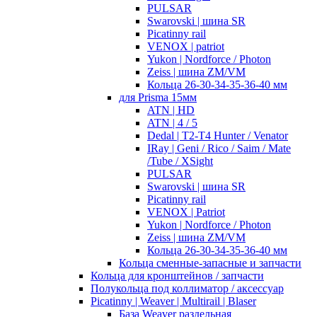
PULSAR
Swarovski | шина SR
Picatinny rail
VENOX | patriot
Yukon | Nordforce / Photon
Zeiss | шина ZM/VM
Кольца 26-30-34-35-36-40 мм
для Prisma 15мм
ATN | HD
ATN | 4 / 5
Dedal | T2-T4 Hunter / Venator
IRay | Geni / Rico / Saim / Mate
/Tube / XSight
PULSAR
Swarovski | шина SR
Picatinny rail
VENOX | Patriot
Yukon | Nordforce / Photon
Zeiss | шина ZM/VM
Кольца 26-30-34-35-36-40 мм
Кольца сменные-запасные и запчасти
Кольца для кронштейнов / запчасти
Полукольца под коллиматор / аксессуар
Picatinny | Weaver | Multirail | Blaser
База Weaver раздельная