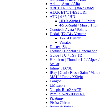
Arkon | Arma / Alfa
ARCHER TVT | tsa-7 / tsa-9
ATAK ET/OT/ES3 LRF
ATN | 4 / 5 / HD
HD X-Sight I+II / Mars
4/5 X-Sight / Mars / Thor
Conotech Avata / Polaris
Dedal | T2-T4 / Venator
T2-T4 Hunter
Venator
Docter | Sight
Fortuna | General / General one
Guide | TU / TS / TR
Hikmicro | Thunder 1-2 / Alpex /
Stellar
Infiray TD70L
IRay | Geni / Rico / Saim / Mate /
MAH / Tube / XSight
Longot
LM шина
Nocpix Rico2 / ACE
Pard | SA/NV008/LRF
Picatinny
Pixfra Chiron
Pulsar & Yukon