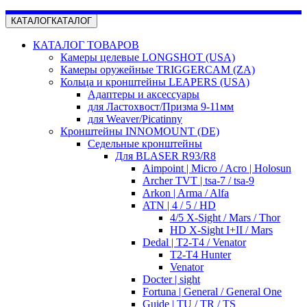
КАТАЛОГ
КАТАЛОГ
КАТАЛОГ ТОВАРОВ
Камеры целевые LONGSHOT (USA)
Камеры оружейные TRIGGERCAM (ZA)
Кольца и кронштейны LEAPERS (USA)
Адаптеры и аксессуары
для Ластохвост/Призма 9-11мм
для Weaver/Picatinny
Кронштейны INNOMOUNT (DE)
Седельные кронштейны
Для BLASER R93/R8
Aimpoint | Micro / Acro | Holosun
Archer TVT | tsa-7 / tsa-9
Arkon | Arma / Alfa
ATN | 4 / 5 / HD
4/5 X-Sight / Mars / Thor
HD X-Sight I+II / Mars
Dedal | T2-T4 / Venator
T2-T4 Hunter
Venator
Docter | sight
Fortuna | General / General One
Guide | TU / TR / TS