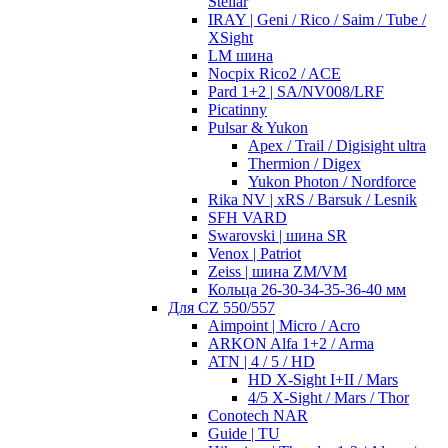
Stellar
IRAY | Geni / Rico / Saim / Tube /
XSight
LM шина
Nocpix Rico2 / ACE
Pard 1+2 | SA/NV008/LRF
Picatinny
Pulsar & Yukon
Apex / Trail / Digisight ultra
Thermion / Digex
Yukon Photon / Nordforce
Rika NV | xRS / Barsuk / Lesnik
SFH VARD
Swarovski | шина SR
Venox | Patriot
Zeiss | шина ZM/VM
Кольца 26-30-34-35-36-40 мм
Для CZ 550/557
Aimpoint | Micro / Acro
ARKON Alfa 1+2 / Arma
ATN | 4 / 5 / HD
HD X-Sight I+II / Mars
4/5 X-Sight / Mars / Thor
Conotech NAR
Guide | TU