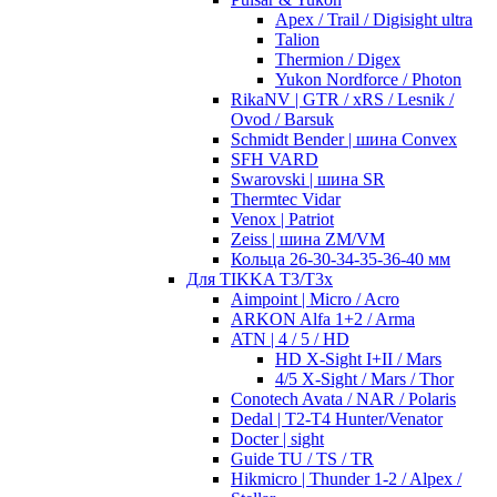
Apex / Trail / Digisight ultra
Talion
Thermion / Digex
Yukon Nordforce / Photon
RikaNV | GTR / xRS / Lesnik /
Ovod / Barsuk
Schmidt Bender | шина Convex
SFH VARD
Swarovski | шина SR
Thermtec Vidar
Venox | Patriot
Zeiss | шина ZM/VM
Кольца 26-30-34-35-36-40 мм
Для TIKKA T3/T3x
Aimpoint | Micro / Acro
ARKON Alfa 1+2 / Arma
ATN | 4 / 5 / HD
HD X-Sight I+II / Mars
4/5 X-Sight / Mars / Thor
Conotech Avata / NAR / Polaris
Dedal | T2-T4 Hunter/Venator
Docter | sight
Guide TU / TS / TR
Hikmicro | Thunder 1-2 / Alpex /