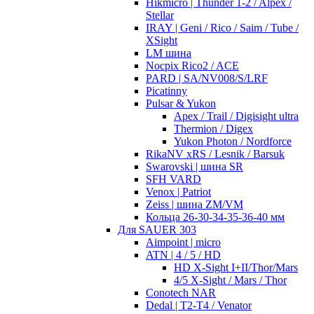
Hikmicro | Thunder 1-2 / Alpex /
Stellar
IRAY | Geni / Rico / Saim / Tube /
XSight
LM шина
Nocpix Rico2 / ACE
PARD | SA/NV008/S/LRF
Picatinny
Pulsar & Yukon
Apex / Trail / Digisight ultra
Thermion / Digex
Yukon Photon / Nordforce
RikaNV xRS / Lesnik / Barsuk
Swarovski | шина SR
SFH VARD
Venox | Patriot
Zeiss | шина ZM/VM
Кольца 26-30-34-35-36-40 мм
Для SAUER 303
Aimpoint | micro
ATN | 4 / 5 / HD
HD X-Sight I+II/Thor/Mars
4/5 X-Sight / Mars / Thor
Conotech NAR
Dedal | T2-T4 / Venator