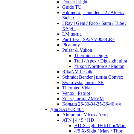
Docter | sight
Guide TU
Hikmicro | Thunder 1-2 / Alpex /
Stellar
I Ray | Geni / Rico / Saim / Tube /
XSight
LM шина
Pard 1+2 | SA/NV008/LRF
Picatinny
Pulsar & Yukon
Thermion / Digex
Trail / Apex / Digisight ultra
Yukon Nordforce / Photon
RikaNV Lesnik
Schmidt Bender | шина Convex
Swarovski | шина SR
Thermtec Vidar
Venox | Patriot
Zeiss | шина ZM/VM
Кольца 26-30-34-35-36-40 мм
Для SAUER 404
Aimpoint | Micro / Acro
ATN | 4 / 5 / HD
HD X-sight I+II/Thor/Mars
4/5 X-Sight / Mars / Thor