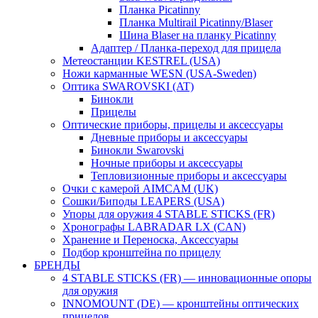
Планка Picatinny
Планка Multirail Picatinny/Blaser
Шина Blaser на планку Picatinny
Адаптер / Планка-переход для прицела
Метеостанции KESTREL (USA)
Ножи карманные WESN (USA-Sweden)
Оптика SWAROVSKI (AT)
Бинокли
Прицелы
Оптические приборы, прицелы и аксессуары
Дневные приборы и аксессуары
Бинокли Swarovski
Ночные приборы и аксессуары
Тепловизионные приборы и аксессуары
Очки с камерой AIMCAM (UK)
Сошки/Биподы LEAPERS (USA)
Упоры для оружия 4 STABLE STICKS (FR)
Хронографы LABRADAR LX (CAN)
Хранение и Переноска, Аксессуары
Подбор кронштейна по прицелу
БРЕНДЫ
4 STABLE STICKS (FR) — инновационные опоры
для оружия
INNOMOUNT (DE) — кронштейны оптических
прицелов