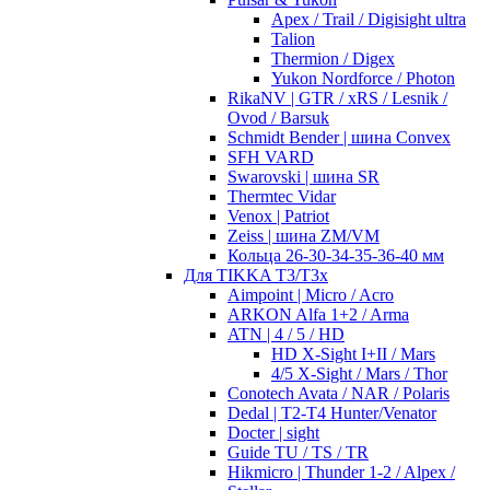
Apex / Trail / Digisight ultra
Talion
Thermion / Digex
Yukon Nordforce / Photon
RikaNV | GTR / xRS / Lesnik /
Ovod / Barsuk
Schmidt Bender | шина Convex
SFH VARD
Swarovski | шина SR
Thermtec Vidar
Venox | Patriot
Zeiss | шина ZM/VM
Кольца 26-30-34-35-36-40 мм
Для TIKKA T3/T3x
Aimpoint | Micro / Acro
ARKON Alfa 1+2 / Arma
ATN | 4 / 5 / HD
HD X-Sight I+II / Mars
4/5 X-Sight / Mars / Thor
Conotech Avata / NAR / Polaris
Dedal | T2-T4 Hunter/Venator
Docter | sight
Guide TU / TS / TR
Hikmicro | Thunder 1-2 / Alpex /