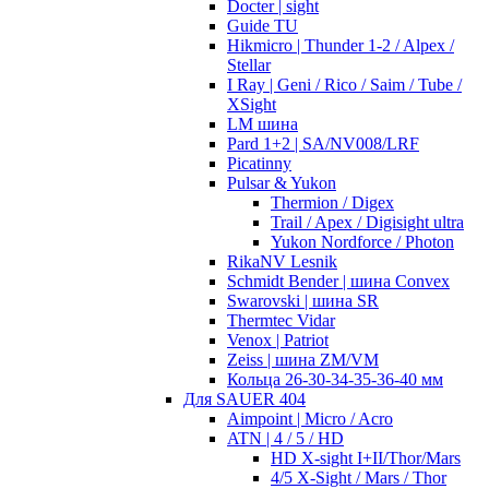
Docter | sight
Guide TU
Hikmicro | Thunder 1-2 / Alpex /
Stellar
I Ray | Geni / Rico / Saim / Tube /
XSight
LM шина
Pard 1+2 | SA/NV008/LRF
Picatinny
Pulsar & Yukon
Thermion / Digex
Trail / Apex / Digisight ultra
Yukon Nordforce / Photon
RikaNV Lesnik
Schmidt Bender | шина Convex
Swarovski | шина SR
Thermtec Vidar
Venox | Patriot
Zeiss | шина ZM/VM
Кольца 26-30-34-35-36-40 мм
Для SAUER 404
Aimpoint | Micro / Acro
ATN | 4 / 5 / HD
HD X-sight I+II/Thor/Mars
4/5 X-Sight / Mars / Thor