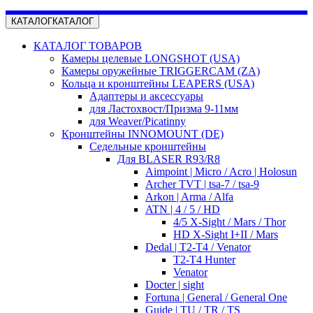
КАТАЛОГ
КАТАЛОГ
КАТАЛОГ ТОВАРОВ
Камеры целевые LONGSHOT (USA)
Камеры оружейные TRIGGERCAM (ZA)
Кольца и кронштейны LEAPERS (USA)
Адаптеры и аксессуары
для Ластохвост/Призма 9-11мм
для Weaver/Picatinny
Кронштейны INNOMOUNT (DE)
Седельные кронштейны
Для BLASER R93/R8
Aimpoint | Micro / Acro | Holosun
Archer TVT | tsa-7 / tsa-9
Arkon | Arma / Alfa
ATN | 4 / 5 / HD
4/5 X-Sight / Mars / Thor
HD X-Sight I+II / Mars
Dedal | T2-T4 / Venator
T2-T4 Hunter
Venator
Docter | sight
Fortuna | General / General One
Guide | TU / TR / TS