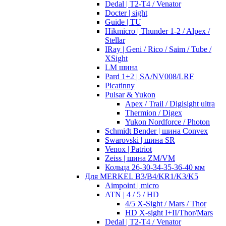
Dedal | T2-T4 / Venator
Docter | sight
Guide | TU
Hikmicro | Thunder 1-2 / Alpex /
Stellar
IRay | Geni / Rico / Saim / Tube /
XSight
LM шина
Pard 1+2 | SA/NV008/LRF
Picatinny
Pulsar & Yukon
Apex / Trail / Digisight ultra
Thermion / Digex
Yukon Nordforce / Photon
Schmidt Bender | шина Convex
Swarovski | шина SR
Venox | Patriot
Zeiss | шина ZM/VM
Кольца 26-30-34-35-36-40 мм
Для MERKEL B3/B4/KR1/K3/K5
Aimpoint | micro
ATN | 4 / 5 / HD
4/5 X-Sight / Mars / Thor
HD X-sight I+II/Thor/Mars
Dedal | T2-T4 / Venator