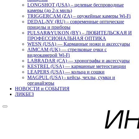
LONGSHOT (USA) – целевые беспроводные
камеры (до 2-х миль)
TRIGGERCAM (ZA) – оружейные камеры Wi-Fi
DEDAL-NV (RU) – современные оптические
прицелы и приборы
PULSAR&YUKON (BY) – ЛЮБИТЕЛЬСКАЯ И
ПРОФЕССИОНАЛЬНАЯ ОПТИКА
WESN (USA) — Карманные ножи и аксессуары
AIMCAM (UK) — стрелковые очки с
видеокамерой Wi-Fi
LABRADAR (CA) — хронографы и аксессуары
KESTREL (USA) — карманные метеостанции
LEAPERS (USA) — кольца и сошки
MAGPUL (USA) - кейсы, чехлы, сумки и
органайзеры
НОВОСТИ и СОБЫТИЯ
ЛИКБЕЗ