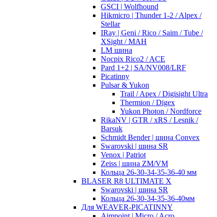
GSCI | Wolfhound
Hikmicro | Thunder 1-2 / Alpex /
Stellar
IRay | Geni / Rico / Saim / Tube /
XSight / MAH
LM шина
Nocpix Rico2 / ACE
Pard 1+2 | SA/NV008/LRF
Picatinny
Pulsar & Yukon
Trail / Apex / Digisight Ultra
Thermion / Digex
Yukon Photon / Nordforce
RikaNV | GTR / xRS / Lesnik /
Barsuk
Schmidt Bender | шина Convex
Swarovski | шина SR
Venox | Patriot
Zeiss | шина ZM/VM
Кольца 26-30-34-35-36-40 мм
BLASER R8 ULTIMATE X
Swarovski | шина SR
Кольца 26-30-34-35-36-40мм
Для WEAVER-PICATINNY
Aimpoint | Micro / Acro