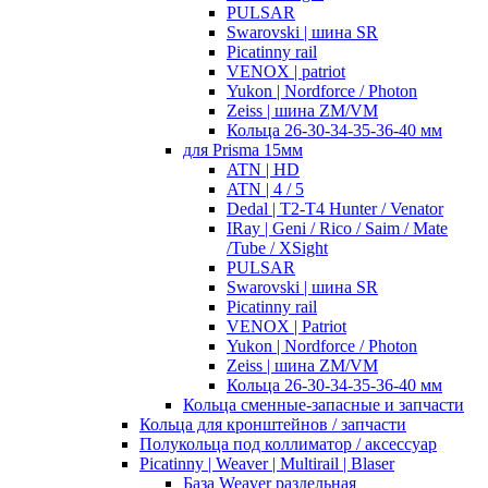
PULSAR
Swarovski | шина SR
Picatinny rail
VENOX | patriot
Yukon | Nordforce / Photon
Zeiss | шина ZM/VM
Кольца 26-30-34-35-36-40 мм
для Prisma 15мм
ATN | HD
ATN | 4 / 5
Dedal | T2-T4 Hunter / Venator
IRay | Geni / Rico / Saim / Mate
/Tube / XSight
PULSAR
Swarovski | шина SR
Picatinny rail
VENOX | Patriot
Yukon | Nordforce / Photon
Zeiss | шина ZM/VM
Кольца 26-30-34-35-36-40 мм
Кольца сменные-запасные и запчасти
Кольца для кронштейнов / запчасти
Полукольца под коллиматор / аксессуар
Picatinny | Weaver | Multirail | Blaser
База Weaver раздельная