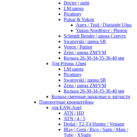
Docter | sight
LM шина
Picatinny
Pulsar & Yukon
Apex / Trail / Digisight Ultra
Yukon Nordforce / Photon
Schmidt Bender | шина Convex
Swarovski | шина SR
Venox | Patriot
Zeiss | шина ZM/VM
Кольца 26-30-34-35-36-40 мм
Для Prisma 12мм
LM шина
Picatinny
Swarovski | шина SR
Zeiss | шина ZM/VM
Кольца 26-30-34-35-36-40 мм
Кольца сменные-запасные и запчасти
Поворотные кронштейны
для EAW-Apel
ATN | HD
ATN | 4 / 5
Dedal | T2-T4 Hunter / Venator
IRay | Geni / Rico / Saim / Mate /
Tube / XSight