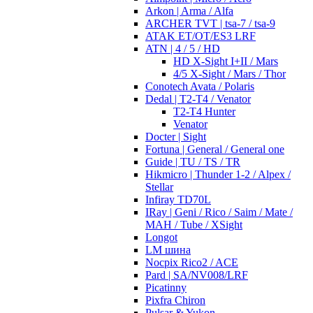
Arkon | Arma / Alfa
ARCHER TVT | tsa-7 / tsa-9
ATAK ET/OT/ES3 LRF
ATN | 4 / 5 / HD
HD X-Sight I+II / Mars
4/5 X-Sight / Mars / Thor
Conotech Avata / Polaris
Dedal | T2-T4 / Venator
T2-T4 Hunter
Venator
Docter | Sight
Fortuna | General / General one
Guide | TU / TS / TR
Hikmicro | Thunder 1-2 / Alpex /
Stellar
Infiray TD70L
IRay | Geni / Rico / Saim / Mate /
MAH / Tube / XSight
Longot
LM шина
Nocpix Rico2 / ACE
Pard | SA/NV008/LRF
Picatinny
Pixfra Chiron
Pulsar & Yukon