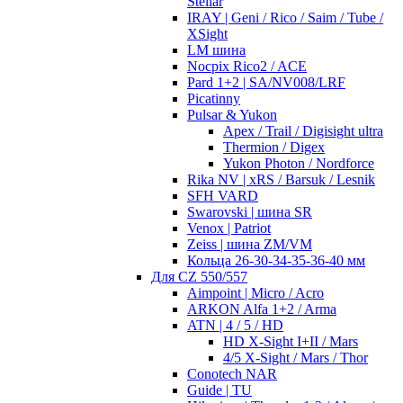
Stellar
IRAY | Geni / Rico / Saim / Tube /
XSight
LM шина
Nocpix Rico2 / ACE
Pard 1+2 | SA/NV008/LRF
Picatinny
Pulsar & Yukon
Apex / Trail / Digisight ultra
Thermion / Digex
Yukon Photon / Nordforce
Rika NV | xRS / Barsuk / Lesnik
SFH VARD
Swarovski | шина SR
Venox | Patriot
Zeiss | шина ZM/VM
Кольца 26-30-34-35-36-40 мм
Для CZ 550/557
Aimpoint | Micro / Acro
ARKON Alfa 1+2 / Arma
ATN | 4 / 5 / HD
HD X-Sight I+II / Mars
4/5 X-Sight / Mars / Thor
Conotech NAR
Guide | TU