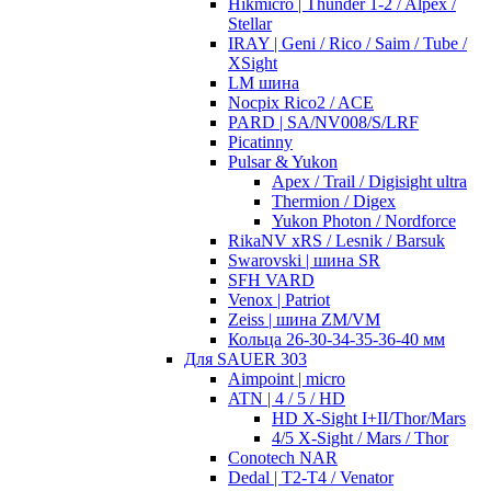
Hikmicro | Thunder 1-2 / Alpex /
Stellar
IRAY | Geni / Rico / Saim / Tube /
XSight
LM шина
Nocpix Rico2 / ACE
PARD | SA/NV008/S/LRF
Picatinny
Pulsar & Yukon
Apex / Trail / Digisight ultra
Thermion / Digex
Yukon Photon / Nordforce
RikaNV xRS / Lesnik / Barsuk
Swarovski | шина SR
SFH VARD
Venox | Patriot
Zeiss | шина ZM/VM
Кольца 26-30-34-35-36-40 мм
Для SAUER 303
Aimpoint | micro
ATN | 4 / 5 / HD
HD X-Sight I+II/Thor/Mars
4/5 X-Sight / Mars / Thor
Conotech NAR
Dedal | T2-T4 / Venator