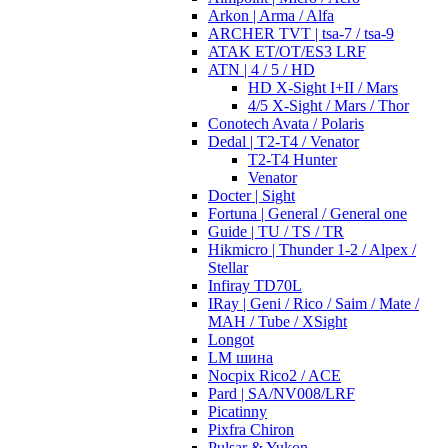
Arkon | Arma / Alfa
ARCHER TVT | tsa-7 / tsa-9
ATAK ET/OT/ES3 LRF
ATN | 4 / 5 / HD
HD X-Sight I+II / Mars
4/5 X-Sight / Mars / Thor
Conotech Avata / Polaris
Dedal | T2-T4 / Venator
T2-T4 Hunter
Venator
Docter | Sight
Fortuna | General / General one
Guide | TU / TS / TR
Hikmicro | Thunder 1-2 / Alpex /
Stellar
Infiray TD70L
IRay | Geni / Rico / Saim / Mate /
MAH / Tube / XSight
Longot
LM шина
Nocpix Rico2 / ACE
Pard | SA/NV008/LRF
Picatinny
Pixfra Chiron
Pulsar & Yukon