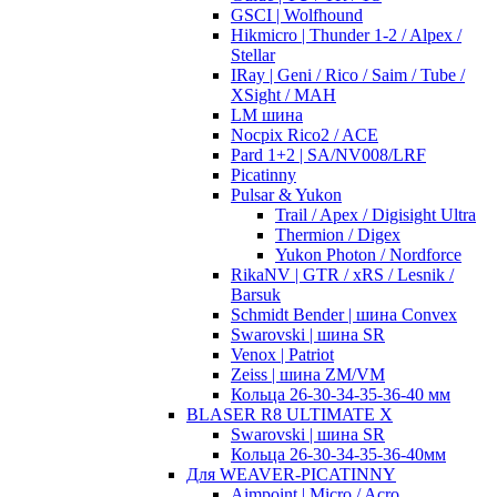
GSCI | Wolfhound
Hikmicro | Thunder 1-2 / Alpex /
Stellar
IRay | Geni / Rico / Saim / Tube /
XSight / MAH
LM шина
Nocpix Rico2 / ACE
Pard 1+2 | SA/NV008/LRF
Picatinny
Pulsar & Yukon
Trail / Apex / Digisight Ultra
Thermion / Digex
Yukon Photon / Nordforce
RikaNV | GTR / xRS / Lesnik /
Barsuk
Schmidt Bender | шина Convex
Swarovski | шина SR
Venox | Patriot
Zeiss | шина ZM/VM
Кольца 26-30-34-35-36-40 мм
BLASER R8 ULTIMATE X
Swarovski | шина SR
Кольца 26-30-34-35-36-40мм
Для WEAVER-PICATINNY
Aimpoint | Micro / Acro