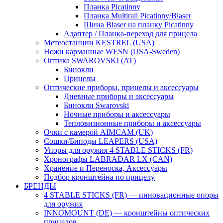
Планка Picatinny
Планка Multirail Picatinny/Blaser
Шина Blaser на планку Picatinny
Адаптер / Планка-переход для прицела
Метеостанции KESTREL (USA)
Ножи карманные WESN (USA-Sweden)
Оптика SWAROVSKI (AT)
Бинокли
Прицелы
Оптические приборы, прицелы и аксессуары
Дневные приборы и аксессуары
Бинокли Swarovski
Ночные приборы и аксессуары
Тепловизионные приборы и аксессуары
Очки с камерой AIMCAM (UK)
Сошки/Биподы LEAPERS (USA)
Упоры для оружия 4 STABLE STICKS (FR)
Хронографы LABRADAR LX (CAN)
Хранение и Переноска, Аксессуары
Подбор кронштейна по прицелу
БРЕНДЫ
4 STABLE STICKS (FR) — инновационные опоры
для оружия
INNOMOUNT (DE) — кронштейны оптических
прицелов