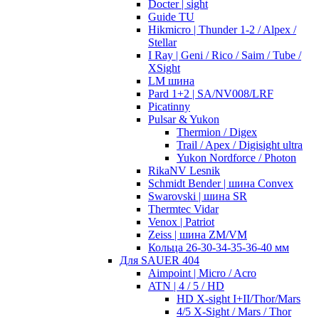
Docter | sight
Guide TU
Hikmicro | Thunder 1-2 / Alpex /
Stellar
I Ray | Geni / Rico / Saim / Tube /
XSight
LM шина
Pard 1+2 | SA/NV008/LRF
Picatinny
Pulsar & Yukon
Thermion / Digex
Trail / Apex / Digisight ultra
Yukon Nordforce / Photon
RikaNV Lesnik
Schmidt Bender | шина Convex
Swarovski | шина SR
Thermtec Vidar
Venox | Patriot
Zeiss | шина ZM/VM
Кольца 26-30-34-35-36-40 мм
Для SAUER 404
Aimpoint | Micro / Acro
ATN | 4 / 5 / HD
HD X-sight I+II/Thor/Mars
4/5 X-Sight / Mars / Thor