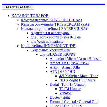
КАТАЛОГ
КАТАЛОГ
КАТАЛОГ ТОВАРОВ
Камеры целевые LONGSHOT (USA)
Камеры оружейные TRIGGERCAM (ZA)
Кольца и кронштейны LEAPERS (USA)
Адаптеры и аксессуары
для Ластохвост/Призма 9-11мм
для Weaver/Picatinny
Кронштейны INNOMOUNT (DE)
Седельные кронштейны
Для BLASER R93/R8
Aimpoint | Micro / Acro | Holosun
Archer TVT | tsa-7 / tsa-9
Arkon | Arma / Alfa
ATN | 4 / 5 / HD
4/5 X-Sight / Mars / Thor
HD X-Sight I+II / Mars
Dedal | T2-T4 / Venator
T2-T4 Hunter
Venator
Docter | sight
Fortuna | General / General One
Guide | TU / TR / TS