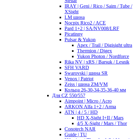
Stellar
IRAY | Geni / Rico / Saim / Tube /
XSight
LM шина
Nocpix Rico2 / ACE
Pard 1+2 | SA/NV008/LRF
Picatinny
Pulsar & Yukon
Apex / Trail / Digisight ultra
Thermion / Digex
Yukon Photon / Nordforce
Rika NV | xRS / Barsuk / Lesnik
SFH VARD
Swarovski | шина SR
Venox | Patriot
Zeiss | шина ZM/VM
Кольца 26-30-34-35-36-40 мм
Для CZ 550/557
Aimpoint | Micro / Acro
ARKON Alfa 1+2 / Arma
ATN | 4 / 5 / HD
HD X-Sight I+II / Mars
4/5 X-Sight / Mars / Thor
Conotech NAR
Guide | TU