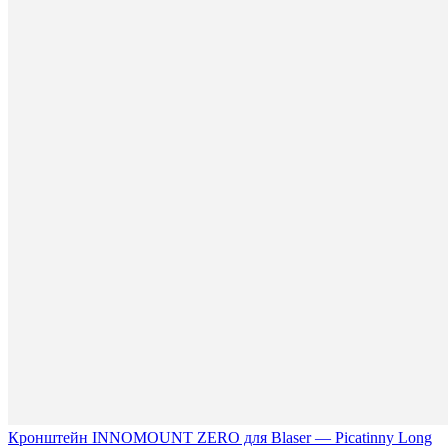
Кронштейн INNOMOUNT ZERO для Blaser — Picatinny Long