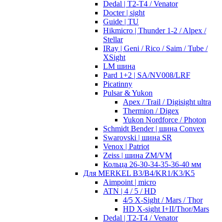
Dedal | T2-T4 / Venator
Docter | sight
Guide | TU
Hikmicro | Thunder 1-2 / Alpex /
Stellar
IRay | Geni / Rico / Saim / Tube /
XSight
LM шина
Pard 1+2 | SA/NV008/LRF
Picatinny
Pulsar & Yukon
Apex / Trail / Digisight ultra
Thermion / Digex
Yukon Nordforce / Photon
Schmidt Bender | шина Convex
Swarovski | шина SR
Venox | Patriot
Zeiss | шина ZM/VM
Кольца 26-30-34-35-36-40 мм
Для MERKEL B3/B4/KR1/K3/K5
Aimpoint | micro
ATN | 4 / 5 / HD
4/5 X-Sight / Mars / Thor
HD X-sight I+II/Thor/Mars
Dedal | T2-T4 / Venator