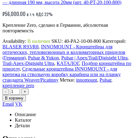
— длинная 190 мм, высота 20мм (арт. 40-PT-20-100-800)
₽
56,000.00
в т.ч. НДС 22%
Крепление Zero, сделано в Германии, абсолютная
повторяемость
Availability:
В наличии
SKU:
40-PA2-10-00-800
Категорий:
BLASER R93/R8
,
INNOMOUNT - Кронштейны для
оптических, тепловизионных и коллиматорных прицелов
(Германия)
,
Pulsar & Yukon
,
Pulsar | Apex/Trail/Digisight Ultra
,
Trail-Apex-Digisight Ultra
,
КАТАЛОГ
,
Подбор кронштейна по
прицелу
,
Седельные кронштейны INNOMOUNT - для
крепежа на ствольную коробку карабина или на планку
стандарта Weaver/Picatinny
Метки:
innomount
,
Pulsar
,
крепление zero
-
+
В корзину
Email
VK
Описание
Каталог
Детали