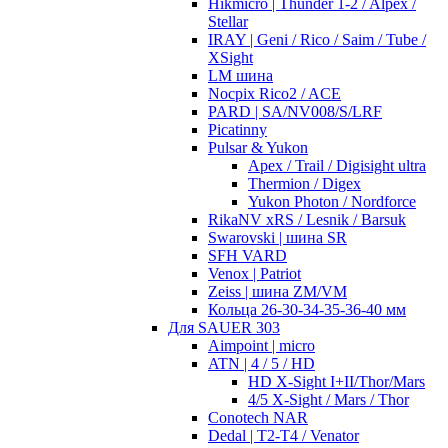
Hikmicro | Thunder 1-2 / Alpex /
Stellar
IRAY | Geni / Rico / Saim / Tube /
XSight
LM шина
Nocpix Rico2 / ACE
PARD | SA/NV008/S/LRF
Picatinny
Pulsar & Yukon
Apex / Trail / Digisight ultra
Thermion / Digex
Yukon Photon / Nordforce
RikaNV xRS / Lesnik / Barsuk
Swarovski | шина SR
SFH VARD
Venox | Patriot
Zeiss | шина ZM/VM
Кольца 26-30-34-35-36-40 мм
Для SAUER 303
Aimpoint | micro
ATN | 4 / 5 / HD
HD X-Sight I+II/Thor/Mars
4/5 X-Sight / Mars / Thor
Conotech NAR
Dedal | T2-T4 / Venator