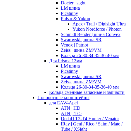
Docter | sight
LM шина
Picatinny
Pulsar & Yukon
Apex / Trail / Digisight Ultra
Yukon Nordforce / Photon
Schmidt Bender | шина Convex
Swarovski | шина SR
Venox | Patriot
Zeiss | шина ZM/VM
Кольца 26-30-34-35-36-40 мм
Для Prisma 12мм
LM шина
Picatinny
Swarovski | шина SR
Zeiss | шина ZM/VM
Кольца 26-30-34-35-36-40 мм
Кольца сменные-запасные и запчасти
Поворотные кронштейны
для EAW-Apel
ATN | HD
ATN | 4 / 5
Dedal | T2-T4 Hunter / Venator
IRay | Geni / Rico / Saim / Mate /
Tube / XSight