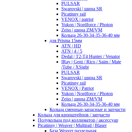
PULSAR
Swarovski | шина SR
Picatinny rail
VENOX | patriot
Yukon | Nordforce / Photon
Zeiss | шина ZM/VM
Кольца 26-30-34-35-36-40 мм
для Prisma 15мм
ATN | HD
ATN | 4 / 5
Dedal | T2-T4 Hunter / Venator
IRay | Geni / Rico / Saim / Mate
/Tube / XSight
PULSAR
Swarovski | шина SR
Picatinny rail
VENOX | Patriot
Yukon | Nordforce / Photon
Zeiss | шина ZM/VM
Кольца 26-30-34-35-36-40 мм
Кольца сменные-запасные и запчасти
Кольца для кронштейнов / запчасти
Полукольца под коллиматор / аксессуар
Picatinny | Weaver | Multirail | Blaser
База Weaver раздельная