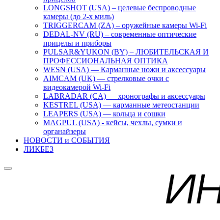
LONGSHOT (USA) – целевые беспроводные
камеры (до 2-х миль)
TRIGGERCAM (ZA) – оружейные камеры Wi-Fi
DEDAL-NV (RU) – современные оптические
прицелы и приборы
PULSAR&YUKON (BY) – ЛЮБИТЕЛЬСКАЯ И
ПРОФЕССИОНАЛЬНАЯ ОПТИКА
WESN (USA) — Карманные ножи и аксессуары
AIMCAM (UK) — стрелковые очки с
видеокамерой Wi-Fi
LABRADAR (CA) — хронографы и аксессуары
KESTREL (USA) — карманные метеостанции
LEAPERS (USA) — кольца и сошки
MAGPUL (USA) - кейсы, чехлы, сумки и
органайзеры
НОВОСТИ и СОБЫТИЯ
ЛИКБЕЗ