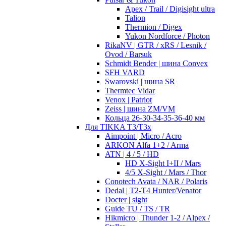
Apex / Trail / Digisight ultra
Talion
Thermion / Digex
Yukon Nordforce / Photon
RikaNV | GTR / xRS / Lesnik /
Ovod / Barsuk
Schmidt Bender | шина Convex
SFH VARD
Swarovski | шина SR
Thermtec Vidar
Venox | Patriot
Zeiss | шина ZM/VM
Кольца 26-30-34-35-36-40 мм
Для TIKKA T3/T3x
Aimpoint | Micro / Acro
ARKON Alfa 1+2 / Arma
ATN | 4 / 5 / HD
HD X-Sight I+II / Mars
4/5 X-Sight / Mars / Thor
Conotech Avata / NAR / Polaris
Dedal | T2-T4 Hunter/Venator
Docter | sight
Guide TU / TS / TR
Hikmicro | Thunder 1-2 / Alpex /