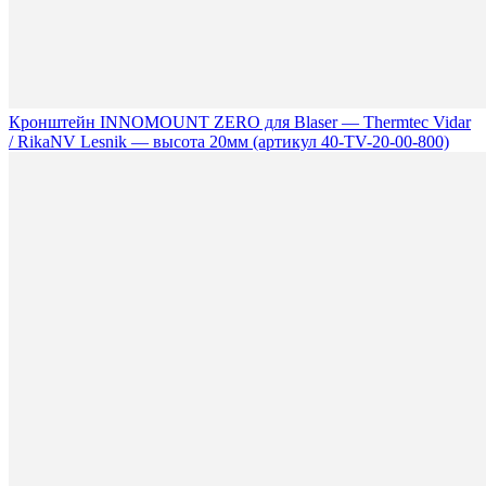
Кронштейн INNOMOUNT ZERO для Blaser — Thermtec Vidar
/ RikaNV Lesnik — высота 20мм (артикул 40-TV-20-00-800)