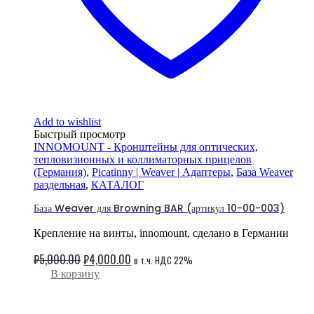
Add to wishlist
Быстрый просмотр
INNOMOUNT - Кронштейны для оптических,
тепловизионных и коллиматорных прицелов
(Германия)
,
Picatinny | Weaver | Адаптеры
,
База Weaver
раздельная
,
КАТАЛОГ
База Weaver для Browning BAR (артикул 10-00-003)
Крепление на винты, innomount, сделано в Германии
Первоначальная
Текущая
₽
5,000.00
₽
4,000.00
в т.ч. НДС 22%
цена
цена:
В корзину
составляла
₽4,000.00.
₽5,000.00.