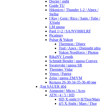
Docter | sight
Guide TU
Hikmicro | Thunder 1-2 / Alpex /
Stellar
I Ray | Geni / Rico / Saim / Tube /
XSight
LM шина
Pard 1+2 | SA/NV008/LRF
Picatinny
Pulsar & Yukon
Thermion / Digex
Trail / Apex / Digisight ultra
Yukon Nordforce / Photon
RikaNV Lesnik
Schmidt Bender | шина Convex
Swarovski | шина SR
Thermtec Vidar
Venox | Patriot
Zeiss | шина ZM/VM
Кольца 26-30-34-35-36-40 мм
Для SAUER 404
Aimpoint | Micro / Acro
ATN | 4 / 5 / HD
HD X-sight I+II/Thor/Mars
4/5 X-Sight / Mars / Thor