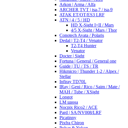
Arkon | Arma / Alfa
ARCHER TVT | tsa-7 / tsa-9
ATAK ET/OT/ES3 LRF
ATN | 4 / 5 / HD
HD X-Sight I+II / Mars
4/5 X-Sight / Mars / Thor
Conotech Avata / Polaris
Dedal | T2-T4 / Venator
T2-T4 Hunter
Venator
Docter | Sight
Fortuna | General / General one
Guide | TU / TS / TR
Hikmicro | Thunder 1-2 / Alpex /
Stellar
Infiray TD70L
IRay | Geni / Rico / Saim / Mate /
MAH / Tube / XSight
Longot
LM шина
Nocpix Rico2 / ACE
Pard | SA/NV008/LRF
Picatinny
Pixfra Chiron
Pulsar & Yukon