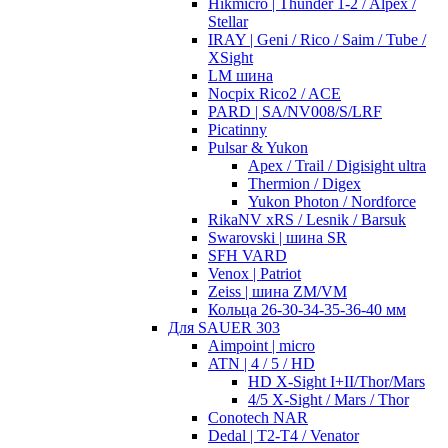
Hikmicro | Thunder 1-2 / Alpex /
Stellar
IRAY | Geni / Rico / Saim / Tube /
XSight
LM шина
Nocpix Rico2 / ACE
PARD | SA/NV008/S/LRF
Picatinny
Pulsar & Yukon
Apex / Trail / Digisight ultra
Thermion / Digex
Yukon Photon / Nordforce
RikaNV xRS / Lesnik / Barsuk
Swarovski | шина SR
SFH VARD
Venox | Patriot
Zeiss | шина ZM/VM
Кольца 26-30-34-35-36-40 мм
Для SAUER 303
Aimpoint | micro
ATN | 4 / 5 / HD
HD X-Sight I+II/Thor/Mars
4/5 X-Sight / Mars / Thor
Conotech NAR
Dedal | T2-T4 / Venator