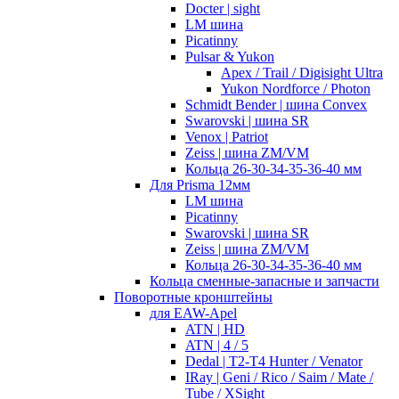
Docter | sight
LM шина
Picatinny
Pulsar & Yukon
Apex / Trail / Digisight Ultra
Yukon Nordforce / Photon
Schmidt Bender | шина Convex
Swarovski | шина SR
Venox | Patriot
Zeiss | шина ZM/VM
Кольца 26-30-34-35-36-40 мм
Для Prisma 12мм
LM шина
Picatinny
Swarovski | шина SR
Zeiss | шина ZM/VM
Кольца 26-30-34-35-36-40 мм
Кольца сменные-запасные и запчасти
Поворотные кронштейны
для EAW-Apel
ATN | HD
ATN | 4 / 5
Dedal | T2-T4 Hunter / Venator
IRay | Geni / Rico / Saim / Mate /
Tube / XSight