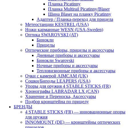
Планка Picatinny
Планка Multirail Picatinny/Blaser
Шина Blaser на планку Picatinny
Адаптер / Планка-переход для прицела
Метеостанции KESTREL (USA)
Ножи карманные WESN (USA-Sweden)
Оптика SWAROVSKI (AT)
Бинокли
Прицелы
Оптические приборы, прицелы и аксессуары
Дневные приборы и аксессуары
Бинокли Swarovski
Ночные приборы и аксессуары
Тепловизионные приборы и аксессуары
Очки с камерой AIMCAM (UK)
Сошки/Биподы LEAPERS (USA)
Упоры для оружия 4 STABLE STICKS (FR)
Хронографы LABRADAR LX (CAN)
Хранение и Переноска, Аксессуары
Подбор кронштейна по прицелу
БРЕНДЫ
4 STABLE STICKS (FR) — инновационные опоры
для оружия
INNOMOUNT (DE) — кронштейны оптических
прицелов