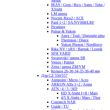
Stellar
IRAY | Geni / Rico / Saim / Tube /
XSight
LM шина
Nocpix Rico2 / ACE
Pard 1+2 | SA/NV008/LRF
Picatinny
Pulsar & Yukon
Apex / Trail / Digisight ultra
Thermion / Digex
Yukon Photon / Nordforce
Rika NV | xRS / Barsuk / Lesnik
SFH VARD
Swarovski | шина SR
Venox | Patriot
Zeiss | шина ZM/VM
Кольца 26-30-34-35-36-40 мм
Для CZ 550/557
Aimpoint | Micro / Acro
ARKON Alfa 1+2 / Arma
ATN | 4 / 5 / HD
HD X-Sight I+II / Mars
4/5 X-Sight / Mars / Thor
Conotech NAR
Guide | TU