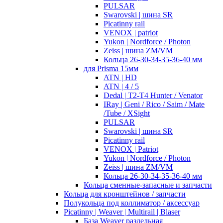
PULSAR
Swarovski | шина SR
Picatinny rail
VENOX | patriot
Yukon | Nordforce / Photon
Zeiss | шина ZM/VM
Кольца 26-30-34-35-36-40 мм
для Prisma 15мм
ATN | HD
ATN | 4 / 5
Dedal | T2-T4 Hunter / Venator
IRay | Geni / Rico / Saim / Mate
/Tube / XSight
PULSAR
Swarovski | шина SR
Picatinny rail
VENOX | Patriot
Yukon | Nordforce / Photon
Zeiss | шина ZM/VM
Кольца 26-30-34-35-36-40 мм
Кольца сменные-запасные и запчасти
Кольца для кронштейнов / запчасти
Полукольца под коллиматор / аксессуар
Picatinny | Weaver | Multirail | Blaser
База Weaver раздельная