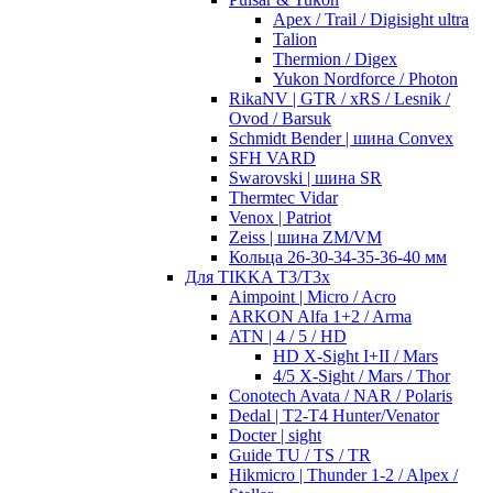
Apex / Trail / Digisight ultra
Talion
Thermion / Digex
Yukon Nordforce / Photon
RikaNV | GTR / xRS / Lesnik /
Ovod / Barsuk
Schmidt Bender | шина Convex
SFH VARD
Swarovski | шина SR
Thermtec Vidar
Venox | Patriot
Zeiss | шина ZM/VM
Кольца 26-30-34-35-36-40 мм
Для TIKKA T3/T3x
Aimpoint | Micro / Acro
ARKON Alfa 1+2 / Arma
ATN | 4 / 5 / HD
HD X-Sight I+II / Mars
4/5 X-Sight / Mars / Thor
Conotech Avata / NAR / Polaris
Dedal | T2-T4 Hunter/Venator
Docter | sight
Guide TU / TS / TR
Hikmicro | Thunder 1-2 / Alpex /