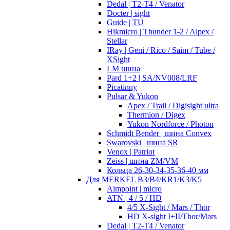
Dedal | T2-T4 / Venator
Docter | sight
Guide | TU
Hikmicro | Thunder 1-2 / Alpex /
Stellar
IRay | Geni / Rico / Saim / Tube /
XSight
LM шина
Pard 1+2 | SA/NV008/LRF
Picatinny
Pulsar & Yukon
Apex / Trail / Digisight ultra
Thermion / Digex
Yukon Nordforce / Photon
Schmidt Bender | шина Convex
Swarovski | шина SR
Venox | Patriot
Zeiss | шина ZM/VM
Кольца 26-30-34-35-36-40 мм
Для MERKEL B3/B4/KR1/K3/K5
Aimpoint | micro
ATN | 4 / 5 / HD
4/5 X-Sight / Mars / Thor
HD X-sight I+II/Thor/Mars
Dedal | T2-T4 / Venator