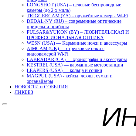
LONGSHOT (USA) – целевые беспроводные
камеры (до 2-х миль)
TRIGGERCAM (ZA) – оружейные камеры Wi-Fi
DEDAL-NV (RU) – современные оптические
прицелы и приборы
PULSAR&YUKON (BY) – ЛЮБИТЕЛЬСКАЯ И
ПРОФЕССИОНАЛЬНАЯ ОПТИКА
WESN (USA) — Карманные ножи и аксессуары
AIMCAM (UK) — стрелковые очки с
видеокамерой Wi-Fi
LABRADAR (CA) — хронографы и аксессуары
KESTREL (USA) — карманные метеостанции
LEAPERS (USA) — кольца и сошки
MAGPUL (USA) - кейсы, чехлы, сумки и
органайзеры
НОВОСТИ и СОБЫТИЯ
ЛИКБЕЗ