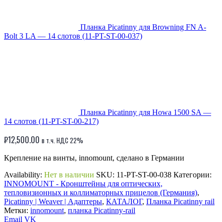
Планка Picatinny для Browning FN A-
Bolt 3 LA — 14 слотов (11-PT-ST-00-037)
Планка Picatinny для Howa 1500 SA —
14 слотов (11-PT-ST-00-217)
₽
12,500.00
в т.ч. НДС 22%
Крепление на винты, innomount, сделано в Германии
Availability:
Нет в наличии
SKU:
11-PT-ST-00-038
Категории:
INNOMOUNT - Кронштейны для оптических,
тепловизионных и коллиматорных прицелов (Германия)
,
Picatinny | Weaver | Адаптеры
,
КАТАЛОГ
,
Планка Picatinny rail
Метки:
innomount
,
планка Picatinny-rail
Email
VK