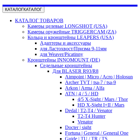
КАТАЛОГ
КАТАЛОГ
КАТАЛОГ ТОВАРОВ
Камеры целевые LONGSHOT (USA)
Камеры оружейные TRIGGERCAM (ZA)
Кольца и кронштейны LEAPERS (USA)
Адаптеры и аксессуары
для Ластохвост/Призма 9-11мм
для Weaver/Picatinny
Кронштейны INNOMOUNT (DE)
Седельные кронштейны
Для BLASER R93/R8
Aimpoint | Micro / Acro | Holosun
Archer TVT | tsa-7 / tsa-9
Arkon | Arma / Alfa
ATN | 4 / 5 / HD
4/5 X-Sight / Mars / Thor
HD X-Sight I+II / Mars
Dedal | T2-T4 / Venator
T2-T4 Hunter
Venator
Docter | sight
Fortuna | General / General One
Guide | TU / TR / TS