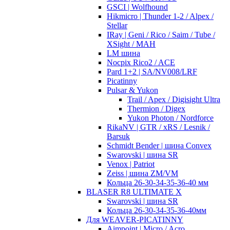
GSCI | Wolfhound
Hikmicro | Thunder 1-2 / Alpex /
Stellar
IRay | Geni / Rico / Saim / Tube /
XSight / MAH
LM шина
Nocpix Rico2 / ACE
Pard 1+2 | SA/NV008/LRF
Picatinny
Pulsar & Yukon
Trail / Apex / Digisight Ultra
Thermion / Digex
Yukon Photon / Nordforce
RikaNV | GTR / xRS / Lesnik /
Barsuk
Schmidt Bender | шина Convex
Swarovski | шина SR
Venox | Patriot
Zeiss | шина ZM/VM
Кольца 26-30-34-35-36-40 мм
BLASER R8 ULTIMATE X
Swarovski | шина SR
Кольца 26-30-34-35-36-40мм
Для WEAVER-PICATINNY
Aimpoint | Micro / Acro