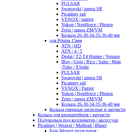
PULSAR
Swarovski | шина SR
Picatinny rail
VENOX | patriot
Yukon | Nordforce / Photon
Zeiss | шина ZM/VM
Кольца 26-30-34-35-36-40 мм
для Prisma 15мм
ATN | HD
ATN | 4 / 5
Dedal | T2-T4 Hunter / Venator
IRay | Geni / Rico / Saim / Mate
/Tube / XSight
PULSAR
Swarovski | шина SR
Picatinny rail
VENOX | Patriot
Yukon | Nordforce / Photon
Zeiss | шина ZM/VM
Кольца 26-30-34-35-36-40 мм
Кольца сменные-запасные и запчасти
Кольца для кронштейнов / запчасти
Полукольца под коллиматор / аксессуар
Picatinny | Weaver | Multirail | Blaser
База Weaver раздельная