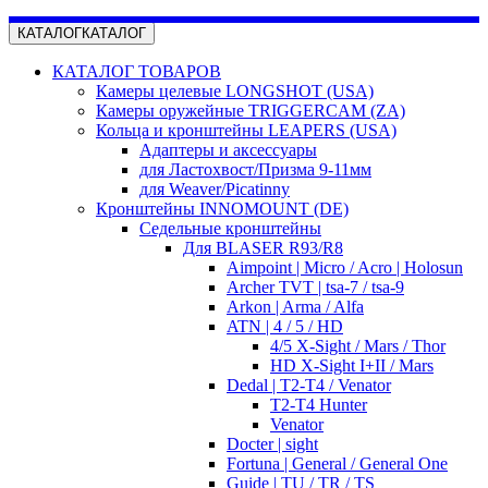
КАТАЛОГ
КАТАЛОГ
КАТАЛОГ ТОВАРОВ
Камеры целевые LONGSHOT (USA)
Камеры оружейные TRIGGERCAM (ZA)
Кольца и кронштейны LEAPERS (USA)
Адаптеры и аксессуары
для Ластохвост/Призма 9-11мм
для Weaver/Picatinny
Кронштейны INNOMOUNT (DE)
Седельные кронштейны
Для BLASER R93/R8
Aimpoint | Micro / Acro | Holosun
Archer TVT | tsa-7 / tsa-9
Arkon | Arma / Alfa
ATN | 4 / 5 / HD
4/5 X-Sight / Mars / Thor
HD X-Sight I+II / Mars
Dedal | T2-T4 / Venator
T2-T4 Hunter
Venator
Docter | sight
Fortuna | General / General One
Guide | TU / TR / TS