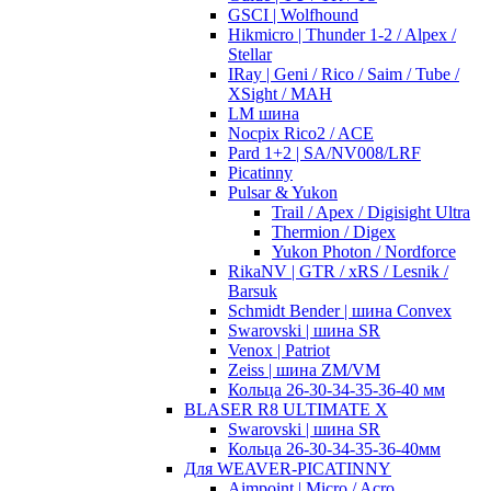
GSCI | Wolfhound
Hikmicro | Thunder 1-2 / Alpex /
Stellar
IRay | Geni / Rico / Saim / Tube /
XSight / MAH
LM шина
Nocpix Rico2 / ACE
Pard 1+2 | SA/NV008/LRF
Picatinny
Pulsar & Yukon
Trail / Apex / Digisight Ultra
Thermion / Digex
Yukon Photon / Nordforce
RikaNV | GTR / xRS / Lesnik /
Barsuk
Schmidt Bender | шина Convex
Swarovski | шина SR
Venox | Patriot
Zeiss | шина ZM/VM
Кольца 26-30-34-35-36-40 мм
BLASER R8 ULTIMATE X
Swarovski | шина SR
Кольца 26-30-34-35-36-40мм
Для WEAVER-PICATINNY
Aimpoint | Micro / Acro