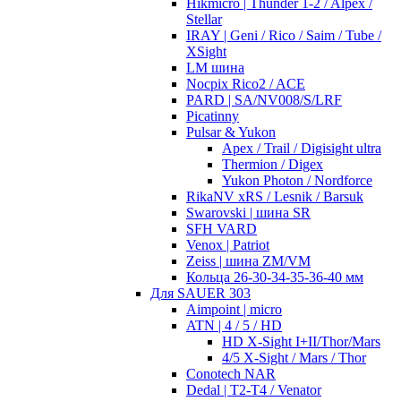
Hikmicro | Thunder 1-2 / Alpex /
Stellar
IRAY | Geni / Rico / Saim / Tube /
XSight
LM шина
Nocpix Rico2 / ACE
PARD | SA/NV008/S/LRF
Picatinny
Pulsar & Yukon
Apex / Trail / Digisight ultra
Thermion / Digex
Yukon Photon / Nordforce
RikaNV xRS / Lesnik / Barsuk
Swarovski | шина SR
SFH VARD
Venox | Patriot
Zeiss | шина ZM/VM
Кольца 26-30-34-35-36-40 мм
Для SAUER 303
Aimpoint | micro
ATN | 4 / 5 / HD
HD X-Sight I+II/Thor/Mars
4/5 X-Sight / Mars / Thor
Conotech NAR
Dedal | T2-T4 / Venator