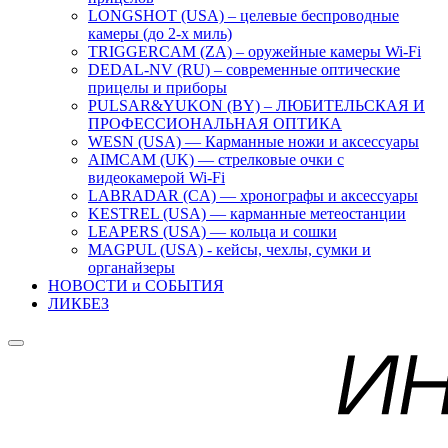
LONGSHOT (USA) – целевые беспроводные
камеры (до 2-х миль)
TRIGGERCAM (ZA) – оружейные камеры Wi-Fi
DEDAL-NV (RU) – современные оптические
прицелы и приборы
PULSAR&YUKON (BY) – ЛЮБИТЕЛЬСКАЯ И
ПРОФЕССИОНАЛЬНАЯ ОПТИКА
WESN (USA) — Карманные ножи и аксессуары
AIMCAM (UK) — стрелковые очки с
видеокамерой Wi-Fi
LABRADAR (CA) — хронографы и аксессуары
KESTREL (USA) — карманные метеостанции
LEAPERS (USA) — кольца и сошки
MAGPUL (USA) - кейсы, чехлы, сумки и
органайзеры
НОВОСТИ и СОБЫТИЯ
ЛИКБЕЗ