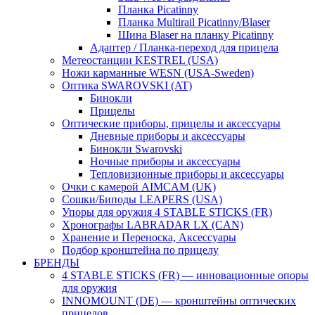
Планка Picatinny
Планка Multirail Picatinny/Blaser
Шина Blaser на планку Picatinny
Адаптер / Планка-переход для прицела
Метеостанции KESTREL (USA)
Ножи карманные WESN (USA-Sweden)
Оптика SWAROVSKI (AT)
Бинокли
Прицелы
Оптические приборы, прицелы и аксессуары
Дневные приборы и аксессуары
Бинокли Swarovski
Ночные приборы и аксессуары
Тепловизионные приборы и аксессуары
Очки с камерой AIMCAM (UK)
Сошки/Биподы LEAPERS (USA)
Упоры для оружия 4 STABLE STICKS (FR)
Хронографы LABRADAR LX (CAN)
Хранение и Переноска, Аксессуары
Подбор кронштейна по прицелу
БРЕНДЫ
4 STABLE STICKS (FR) — инновационные опоры
для оружия
INNOMOUNT (DE) — кронштейны оптических
прицелов