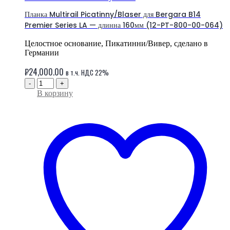
Планка Multirail Picatinny/Blaser для Bergara B14
Premier Series LA — длинна 160мм (12-PT-800-00-064)
Целостное основание, Пикатинни/Вивер, сделано в
Германии
₽
24,000.00
в т.ч. НДС 22%
-
+
В корзину