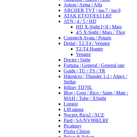
Arkon | Arma / Alfa
ARCHER TVT | tsa-7 / tsa-9
ATAK ET/OT/ES3 LRF
ATN | 4 / 5 / HD
HD X-Sight I+II / Mars
4/5 X-Sight / Mars / Thor
Conotech Avata / Polaris
Dedal | T2-T4 / Venator
T2-T4 Hunter
Venator
Docter | Sight
Fortuna | General / General one
Guide | TU / TS / TR
Hikmicro | Thunder 1-2 / Alpex /
Stellar
Infiray TD70L
IRay | Geni / Rico / Saim / Mate /
MAH / Tube / XSight
Longot
LM шина
Nocpix Rico2 / ACE
Pard | SA/NV008/LRF
Picatinny
Pixfra Chiron
Pulsar & Yukon