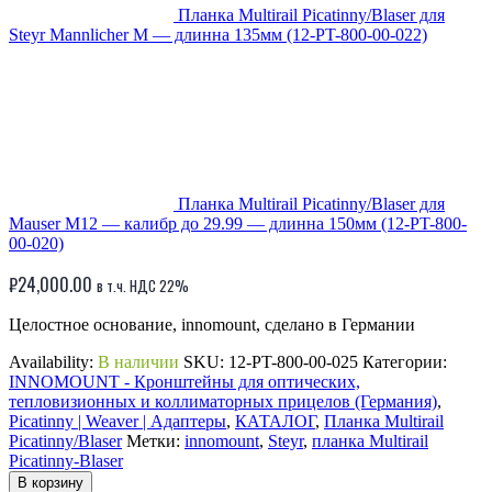
Планка Multirail Picatinny/Blaser для
Steyr Mannlicher M — длинна 135мм (12-PT-800-00-022)
Планка Multirail Picatinny/Blaser для
Mauser M12 — калибр до 29.99 — длинна 150мм (12-PT-800-
00-020)
₽
24,000.00
в т.ч. НДС 22%
Целостное основание, innomount, сделано в Германии
Availability:
В наличии
SKU:
12-PT-800-00-025
Категории:
INNOMOUNT - Кронштейны для оптических,
тепловизионных и коллиматорных прицелов (Германия)
,
Picatinny | Weaver | Адаптеры
,
КАТАЛОГ
,
Планка Multirail
Picatinny/Blaser
Метки:
innomount
,
Steyr
,
планка Multirail
Picatinny-Blaser
В корзину