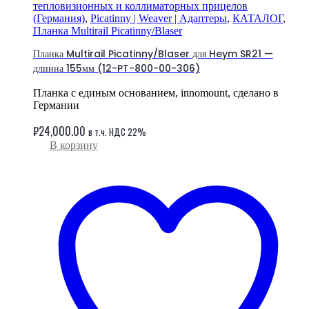
тепловизионных и коллиматорных прицелов
(Германия)
,
Picatinny | Weaver | Адаптеры
,
КАТАЛОГ
,
Планка Multirail Picatinny/Blaser
Планка Multirail Picatinny/Blaser для Heym SR21 —
длинна 155мм (12-PT-800-00-306)
Планка с единым основанием, innomount, сделано в
Германии
₽
24,000.00
в т.ч. НДС 22%
В корзину