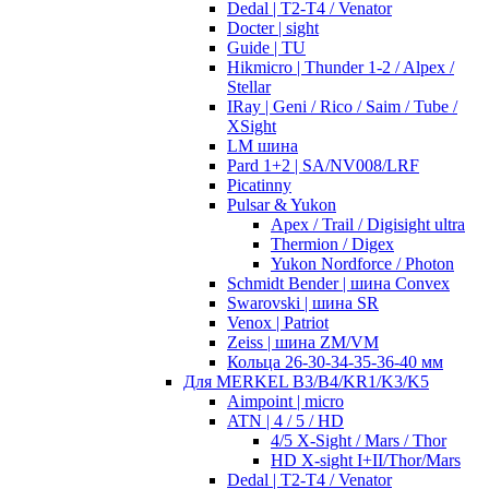
Dedal | T2-T4 / Venator
Docter | sight
Guide | TU
Hikmicro | Thunder 1-2 / Alpex /
Stellar
IRay | Geni / Rico / Saim / Tube /
XSight
LM шина
Pard 1+2 | SA/NV008/LRF
Picatinny
Pulsar & Yukon
Apex / Trail / Digisight ultra
Thermion / Digex
Yukon Nordforce / Photon
Schmidt Bender | шина Convex
Swarovski | шина SR
Venox | Patriot
Zeiss | шина ZM/VM
Кольца 26-30-34-35-36-40 мм
Для MERKEL B3/B4/KR1/K3/K5
Aimpoint | micro
ATN | 4 / 5 / HD
4/5 X-Sight / Mars / Thor
HD X-sight I+II/Thor/Mars
Dedal | T2-T4 / Venator