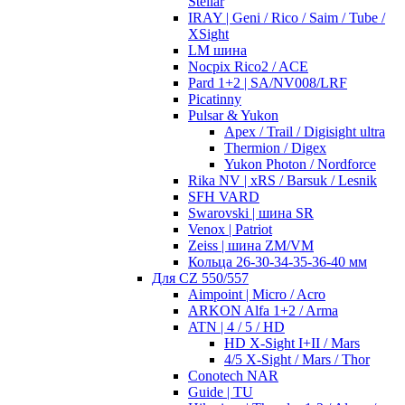
Stellar
IRAY | Geni / Rico / Saim / Tube /
XSight
LM шина
Nocpix Rico2 / ACE
Pard 1+2 | SA/NV008/LRF
Picatinny
Pulsar & Yukon
Apex / Trail / Digisight ultra
Thermion / Digex
Yukon Photon / Nordforce
Rika NV | xRS / Barsuk / Lesnik
SFH VARD
Swarovski | шина SR
Venox | Patriot
Zeiss | шина ZM/VM
Кольца 26-30-34-35-36-40 мм
Для CZ 550/557
Aimpoint | Micro / Acro
ARKON Alfa 1+2 / Arma
ATN | 4 / 5 / HD
HD X-Sight I+II / Mars
4/5 X-Sight / Mars / Thor
Conotech NAR
Guide | TU