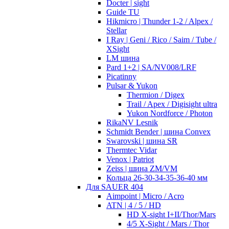
Docter | sight
Guide TU
Hikmicro | Thunder 1-2 / Alpex /
Stellar
I Ray | Geni / Rico / Saim / Tube /
XSight
LM шина
Pard 1+2 | SA/NV008/LRF
Picatinny
Pulsar & Yukon
Thermion / Digex
Trail / Apex / Digisight ultra
Yukon Nordforce / Photon
RikaNV Lesnik
Schmidt Bender | шина Convex
Swarovski | шина SR
Thermtec Vidar
Venox | Patriot
Zeiss | шина ZM/VM
Кольца 26-30-34-35-36-40 мм
Для SAUER 404
Aimpoint | Micro / Acro
ATN | 4 / 5 / HD
HD X-sight I+II/Thor/Mars
4/5 X-Sight / Mars / Thor