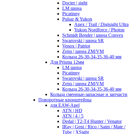
Docter | sight
LM шина
Picatinny
Pulsar & Yukon
Apex / Trail / Digisight Ultra
Yukon Nordforce / Photon
Schmidt Bender | шина Convex
Swarovski | шина SR
Venox | Patriot
Zeiss | шина ZM/VM
Кольца 26-30-34-35-36-40 мм
Для Prisma 12мм
LM шина
Picatinny
Swarovski | шина SR
Zeiss | шина ZM/VM
Кольца 26-30-34-35-36-40 мм
Кольца сменные-запасные и запчасти
Поворотные кронштейны
для EAW-Apel
ATN | HD
ATN | 4 / 5
Dedal | T2-T4 Hunter / Venator
IRay | Geni / Rico / Saim / Mate /
Tube / XSight