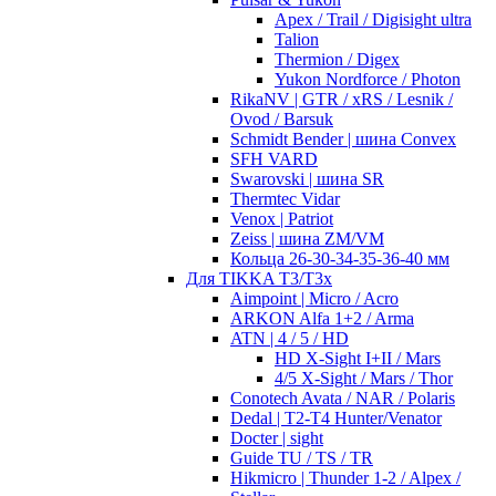
Apex / Trail / Digisight ultra
Talion
Thermion / Digex
Yukon Nordforce / Photon
RikaNV | GTR / xRS / Lesnik /
Ovod / Barsuk
Schmidt Bender | шина Convex
SFH VARD
Swarovski | шина SR
Thermtec Vidar
Venox | Patriot
Zeiss | шина ZM/VM
Кольца 26-30-34-35-36-40 мм
Для TIKKA T3/T3x
Aimpoint | Micro / Acro
ARKON Alfa 1+2 / Arma
ATN | 4 / 5 / HD
HD X-Sight I+II / Mars
4/5 X-Sight / Mars / Thor
Conotech Avata / NAR / Polaris
Dedal | T2-T4 Hunter/Venator
Docter | sight
Guide TU / TS / TR
Hikmicro | Thunder 1-2 / Alpex /