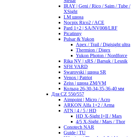
Stellar
IRAY | Geni / Rico / Saim / Tube /
XSight
LM шина
Nocpix Rico2 / ACE
Pard 1+2 | SA/NV008/LRF
Picatinny
Pulsar & Yukon
Apex / Trail / Digisight ultra
Thermion / Digex
Yukon Photon / Nordforce
Rika NV | xRS / Barsuk / Lesnik
SFH VARD
Swarovski | шина SR
Venox | Patriot
Zeiss | шина ZM/VM
Кольца 26-30-34-35-36-40 мм
Для CZ 550/557
Aimpoint | Micro / Acro
ARKON Alfa 1+2 / Arma
ATN | 4 / 5 / HD
HD X-Sight I+II / Mars
4/5 X-Sight / Mars / Thor
Conotech NAR
Guide | TU