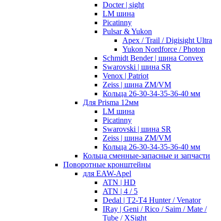
Docter | sight
LM шина
Picatinny
Pulsar & Yukon
Apex / Trail / Digisight Ultra
Yukon Nordforce / Photon
Schmidt Bender | шина Convex
Swarovski | шина SR
Venox | Patriot
Zeiss | шина ZM/VM
Кольца 26-30-34-35-36-40 мм
Для Prisma 12мм
LM шина
Picatinny
Swarovski | шина SR
Zeiss | шина ZM/VM
Кольца 26-30-34-35-36-40 мм
Кольца сменные-запасные и запчасти
Поворотные кронштейны
для EAW-Apel
ATN | HD
ATN | 4 / 5
Dedal | T2-T4 Hunter / Venator
IRay | Geni / Rico / Saim / Mate /
Tube / XSight