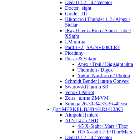
Dedal | T2-T4 / Venator
Docter | sight
Guide | TU
Hikmicro | Thunder 1-2 / Alpex /
Stellar
IRay | Geni / Rico / Saim / Tube /
XSight
LM шина
Pard 1+2 | SA/NV008/LRF
Picatinny
Pulsar & Yukon
Apex / Trail / Digisight ultra
Thermion / Digex
Yukon Nordforce / Photon
Schmidt Bender | шина Convex
Swarovski | шина SR
Venox | Patriot
Zeiss | шина ZM/VM
Кольца 26-30-34-35-36-40 мм
Для MERKEL B3/B4/KR1/K3/K5
Aimpoint | micro
ATN | 4 / 5 / HD
4/5 X-Sight / Mars / Thor
HD X-sight I+II/Thor/Mars
Dedal | T2-T4 / Venator