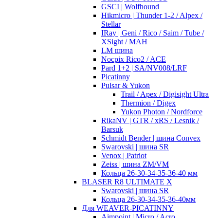
GSCI | Wolfhound
Hikmicro | Thunder 1-2 / Alpex /
Stellar
IRay | Geni / Rico / Saim / Tube /
XSight / MAH
LM шина
Nocpix Rico2 / ACE
Pard 1+2 | SA/NV008/LRF
Picatinny
Pulsar & Yukon
Trail / Apex / Digisight Ultra
Thermion / Digex
Yukon Photon / Nordforce
RikaNV | GTR / xRS / Lesnik /
Barsuk
Schmidt Bender | шина Convex
Swarovski | шина SR
Venox | Patriot
Zeiss | шина ZM/VM
Кольца 26-30-34-35-36-40 мм
BLASER R8 ULTIMATE X
Swarovski | шина SR
Кольца 26-30-34-35-36-40мм
Для WEAVER-PICATINNY
Aimpoint | Micro / Acro