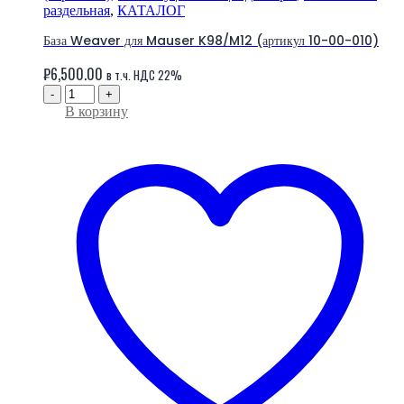
раздельная
,
КАТАЛОГ
База Weaver для Mauser K98/M12 (артикул 10-00-010)
₽
6,500.00
в т.ч. НДС 22%
-
+
В корзину