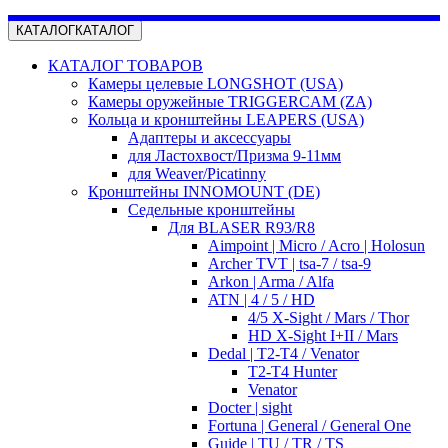
КАТАЛОГ
КАТАЛОГ
КАТАЛОГ ТОВАРОВ
Камеры целевые LONGSHOT (USA)
Камеры оружейные TRIGGERCAM (ZA)
Кольца и кронштейны LEAPERS (USA)
Адаптеры и аксессуары
для Ластохвост/Призма 9-11мм
для Weaver/Picatinny
Кронштейны INNOMOUNT (DE)
Седельные кронштейны
Для BLASER R93/R8
Aimpoint | Micro / Acro | Holosun
Archer TVT | tsa-7 / tsa-9
Arkon | Arma / Alfa
ATN | 4 / 5 / HD
4/5 X-Sight / Mars / Thor
HD X-Sight I+II / Mars
Dedal | T2-T4 / Venator
T2-T4 Hunter
Venator
Docter | sight
Fortuna | General / General One
Guide | TU / TR / TS