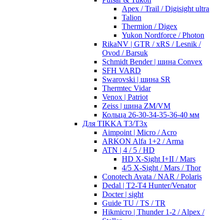
Apex / Trail / Digisight ultra
Talion
Thermion / Digex
Yukon Nordforce / Photon
RikaNV | GTR / xRS / Lesnik /
Ovod / Barsuk
Schmidt Bender | шина Convex
SFH VARD
Swarovski | шина SR
Thermtec Vidar
Venox | Patriot
Zeiss | шина ZM/VM
Кольца 26-30-34-35-36-40 мм
Для TIKKA T3/T3x
Aimpoint | Micro / Acro
ARKON Alfa 1+2 / Arma
ATN | 4 / 5 / HD
HD X-Sight I+II / Mars
4/5 X-Sight / Mars / Thor
Conotech Avata / NAR / Polaris
Dedal | T2-T4 Hunter/Venator
Docter | sight
Guide TU / TS / TR
Hikmicro | Thunder 1-2 / Alpex /