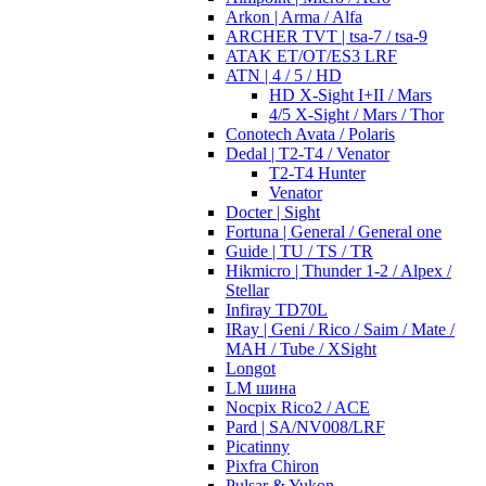
Arkon | Arma / Alfa
ARCHER TVT | tsa-7 / tsa-9
ATAK ET/OT/ES3 LRF
ATN | 4 / 5 / HD
HD X-Sight I+II / Mars
4/5 X-Sight / Mars / Thor
Conotech Avata / Polaris
Dedal | T2-T4 / Venator
T2-T4 Hunter
Venator
Docter | Sight
Fortuna | General / General one
Guide | TU / TS / TR
Hikmicro | Thunder 1-2 / Alpex /
Stellar
Infiray TD70L
IRay | Geni / Rico / Saim / Mate /
MAH / Tube / XSight
Longot
LM шина
Nocpix Rico2 / ACE
Pard | SA/NV008/LRF
Picatinny
Pixfra Chiron
Pulsar & Yukon