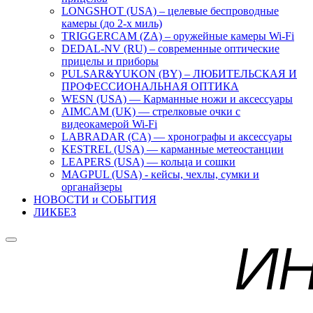
LONGSHOT (USA) – целевые беспроводные
камеры (до 2-х миль)
TRIGGERCAM (ZA) – оружейные камеры Wi-Fi
DEDAL-NV (RU) – современные оптические
прицелы и приборы
PULSAR&YUKON (BY) – ЛЮБИТЕЛЬСКАЯ И
ПРОФЕССИОНАЛЬНАЯ ОПТИКА
WESN (USA) — Карманные ножи и аксессуары
AIMCAM (UK) — стрелковые очки с
видеокамерой Wi-Fi
LABRADAR (CA) — хронографы и аксессуары
KESTREL (USA) — карманные метеостанции
LEAPERS (USA) — кольца и сошки
MAGPUL (USA) - кейсы, чехлы, сумки и
органайзеры
НОВОСТИ и СОБЫТИЯ
ЛИКБЕЗ