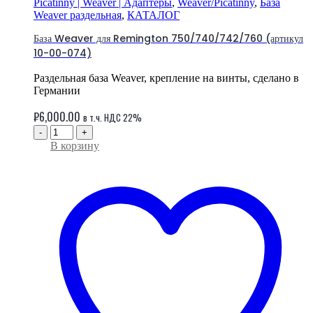
Picatinny | Weaver | Адаптеры
,
Weaver/Picatinny
,
База
Weaver раздельная
,
КАТАЛОГ
База Weaver для Remington 750/740/742/760 (артикул
10-00-074)
Раздельная база Weaver, крепление на винты, сделано в
Германии
₽
6,000.00
в т.ч. НДС 22%
-
+
В корзину