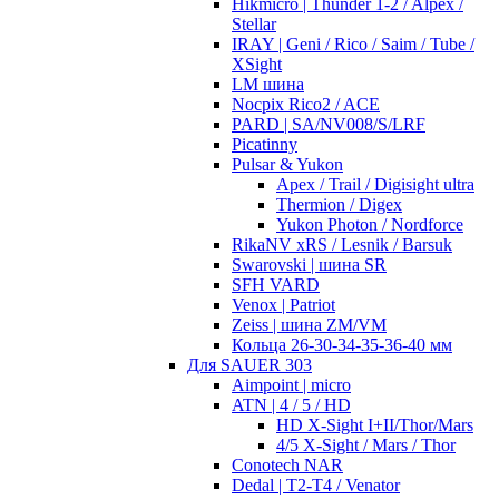
Hikmicro | Thunder 1-2 / Alpex /
Stellar
IRAY | Geni / Rico / Saim / Tube /
XSight
LM шина
Nocpix Rico2 / ACE
PARD | SA/NV008/S/LRF
Picatinny
Pulsar & Yukon
Apex / Trail / Digisight ultra
Thermion / Digex
Yukon Photon / Nordforce
RikaNV xRS / Lesnik / Barsuk
Swarovski | шина SR
SFH VARD
Venox | Patriot
Zeiss | шина ZM/VM
Кольца 26-30-34-35-36-40 мм
Для SAUER 303
Aimpoint | micro
ATN | 4 / 5 / HD
HD X-Sight I+II/Thor/Mars
4/5 X-Sight / Mars / Thor
Conotech NAR
Dedal | T2-T4 / Venator