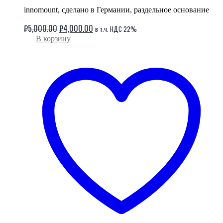
innomount, сделано в Германии, раздельное основание
Первоначальная
Текущая
₽
5,000.00
₽
4,000.00
в т.ч. НДС 22%
цена
цена:
В корзину
составляла
₽4,000.00.
₽5,000.00.