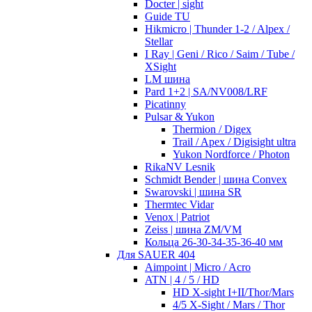
Docter | sight
Guide TU
Hikmicro | Thunder 1-2 / Alpex /
Stellar
I Ray | Geni / Rico / Saim / Tube /
XSight
LM шина
Pard 1+2 | SA/NV008/LRF
Picatinny
Pulsar & Yukon
Thermion / Digex
Trail / Apex / Digisight ultra
Yukon Nordforce / Photon
RikaNV Lesnik
Schmidt Bender | шина Convex
Swarovski | шина SR
Thermtec Vidar
Venox | Patriot
Zeiss | шина ZM/VM
Кольца 26-30-34-35-36-40 мм
Для SAUER 404
Aimpoint | Micro / Acro
ATN | 4 / 5 / HD
HD X-sight I+II/Thor/Mars
4/5 X-Sight / Mars / Thor