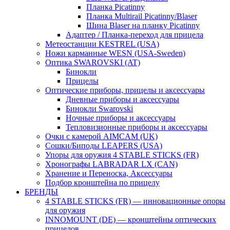
Планка Picatinny
Планка Multirail Picatinny/Blaser
Шина Blaser на планку Picatinny
Адаптер / Планка-переход для прицела
Метеостанции KESTREL (USA)
Ножи карманные WESN (USA-Sweden)
Оптика SWAROVSKI (AT)
Бинокли
Прицелы
Оптические приборы, прицелы и аксессуары
Дневные приборы и аксессуары
Бинокли Swarovski
Ночные приборы и аксессуары
Тепловизионные приборы и аксессуары
Очки с камерой AIMCAM (UK)
Сошки/Биподы LEAPERS (USA)
Упоры для оружия 4 STABLE STICKS (FR)
Хронографы LABRADAR LX (CAN)
Хранение и Переноска, Аксессуары
Подбор кронштейна по прицелу
БРЕНДЫ
4 STABLE STICKS (FR) — инновационные опоры
для оружия
INNOMOUNT (DE) — кронштейны оптических
прицелов