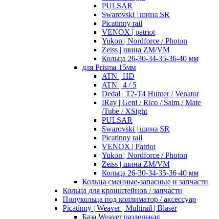
PULSAR
Swarovski | шина SR
Picatinny rail
VENOX | patriot
Yukon | Nordforce / Photon
Zeiss | шина ZM/VM
Кольца 26-30-34-35-36-40 мм
для Prisma 15мм
ATN | HD
ATN | 4 / 5
Dedal | T2-T4 Hunter / Venator
IRay | Geni / Rico / Saim / Mate
/Tube / XSight
PULSAR
Swarovski | шина SR
Picatinny rail
VENOX | Patriot
Yukon | Nordforce / Photon
Zeiss | шина ZM/VM
Кольца 26-30-34-35-36-40 мм
Кольца сменные-запасные и запчасти
Кольца для кронштейнов / запчасти
Полукольца под коллиматор / аксессуар
Picatinny | Weaver | Multirail | Blaser
База Weaver раздельная