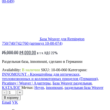
00-049)
База Weaver для Remington
750/740/742/760 (артикул 10-00-074)
Первоначальная
Текущая
₽
5,000.00
₽
4,000.00
в т.ч. НДС 22%
цена
цена:
Раздельная база, innomount, сделано в Германии
составляла
₽4,000.00.
₽5,000.00.
Availability:
В наличии
SKU:
10-00-060
Категории:
INNOMOUNT - Кронштейны для оптических,
тепловизионных и коллиматорных прицелов (Германия)
,
Picatinny | Weaver | Адаптеры
,
База Weaver раздельная
,
КАТАЛОГ
Метки:
Heym
,
innomount
,
раздельная база Weaver
-
+
В корзину
Email
VK