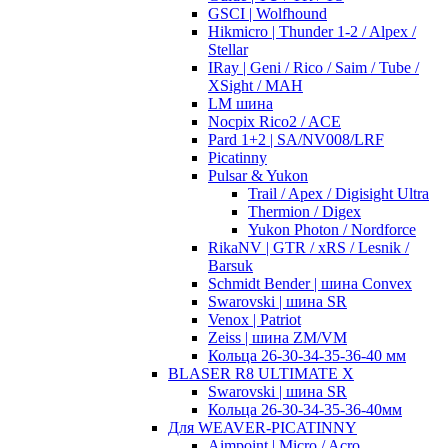
GSCI | Wolfhound
Hikmicro | Thunder 1-2 / Alpex /
Stellar
IRay | Geni / Rico / Saim / Tube /
XSight / MAH
LM шина
Nocpix Rico2 / ACE
Pard 1+2 | SA/NV008/LRF
Picatinny
Pulsar & Yukon
Trail / Apex / Digisight Ultra
Thermion / Digex
Yukon Photon / Nordforce
RikaNV | GTR / xRS / Lesnik /
Barsuk
Schmidt Bender | шина Convex
Swarovski | шина SR
Venox | Patriot
Zeiss | шина ZM/VM
Кольца 26-30-34-35-36-40 мм
BLASER R8 ULTIMATE X
Swarovski | шина SR
Кольца 26-30-34-35-36-40мм
Для WEAVER-PICATINNY
Aimpoint | Micro / Acro