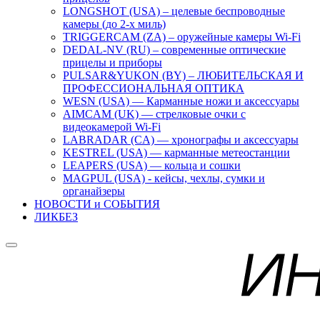
LONGSHOT (USA) – целевые беспроводные
камеры (до 2-х миль)
TRIGGERCAM (ZA) – оружейные камеры Wi-Fi
DEDAL-NV (RU) – современные оптические
прицелы и приборы
PULSAR&YUKON (BY) – ЛЮБИТЕЛЬСКАЯ И
ПРОФЕССИОНАЛЬНАЯ ОПТИКА
WESN (USA) — Карманные ножи и аксессуары
AIMCAM (UK) — стрелковые очки с
видеокамерой Wi-Fi
LABRADAR (CA) — хронографы и аксессуары
KESTREL (USA) — карманные метеостанции
LEAPERS (USA) — кольца и сошки
MAGPUL (USA) - кейсы, чехлы, сумки и
органайзеры
НОВОСТИ и СОБЫТИЯ
ЛИКБЕЗ