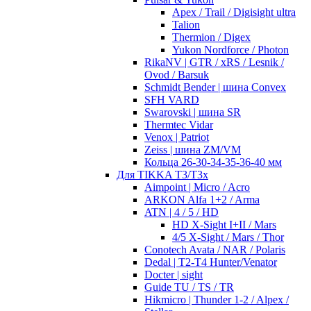
Apex / Trail / Digisight ultra
Talion
Thermion / Digex
Yukon Nordforce / Photon
RikaNV | GTR / xRS / Lesnik /
Ovod / Barsuk
Schmidt Bender | шина Convex
SFH VARD
Swarovski | шина SR
Thermtec Vidar
Venox | Patriot
Zeiss | шина ZM/VM
Кольца 26-30-34-35-36-40 мм
Для TIKKA T3/T3x
Aimpoint | Micro / Acro
ARKON Alfa 1+2 / Arma
ATN | 4 / 5 / HD
HD X-Sight I+II / Mars
4/5 X-Sight / Mars / Thor
Conotech Avata / NAR / Polaris
Dedal | T2-T4 Hunter/Venator
Docter | sight
Guide TU / TS / TR
Hikmicro | Thunder 1-2 / Alpex /