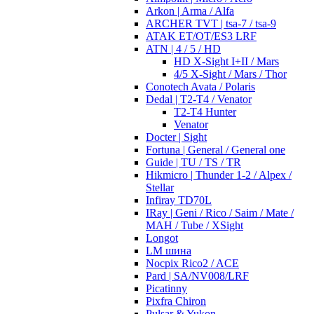
Arkon | Arma / Alfa
ARCHER TVT | tsa-7 / tsa-9
ATAK ET/OT/ES3 LRF
ATN | 4 / 5 / HD
HD X-Sight I+II / Mars
4/5 X-Sight / Mars / Thor
Conotech Avata / Polaris
Dedal | T2-T4 / Venator
T2-T4 Hunter
Venator
Docter | Sight
Fortuna | General / General one
Guide | TU / TS / TR
Hikmicro | Thunder 1-2 / Alpex /
Stellar
Infiray TD70L
IRay | Geni / Rico / Saim / Mate /
MAH / Tube / XSight
Longot
LM шина
Nocpix Rico2 / ACE
Pard | SA/NV008/LRF
Picatinny
Pixfra Chiron
Pulsar & Yukon