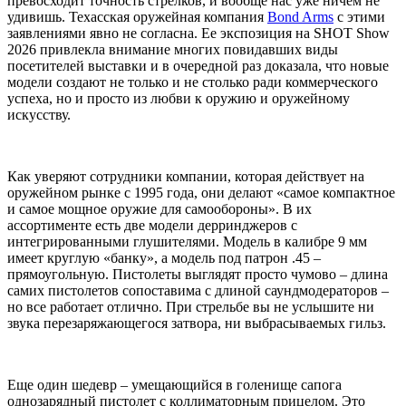
превосходит точность стрелков, и вообще нас уже ничем не
удивишь. Техасская оружейная компания
Bond Arms
с этими
заявлениями явно не согласна. Ее экспозиция на SHOT Show
2026 привлекла внимание многих повидавших виды
посетителей выставки и в очередной раз доказала, что новые
модели создают не только и не столько ради коммерческого
успеха, но и просто из любви к оружию и оружейному
искусству.
Как уверяют сотрудники компании, которая действует на
оружейном рынке с 1995 года, они делают «самое компактное
и самое мощное оружие для самообороны». В их
ассортименте есть две модели дерринджеров с
интегрированными глушителями. Модель в калибре 9 мм
имеет круглую «банку», а модель под патрон .45 –
прямоугольную. Пистолеты выглядят просто чумово – длина
самих пистолетов сопоставима с длиной саундмодераторов –
но все работает отлично. При стрельбе вы не услышите ни
звука перезаряжающегося затвора, ни выбрасываемых гильз.
Еще один шедевр – умещающийся в голенище сапога
однозарядный пистолет с коллиматорным прицелом. Это