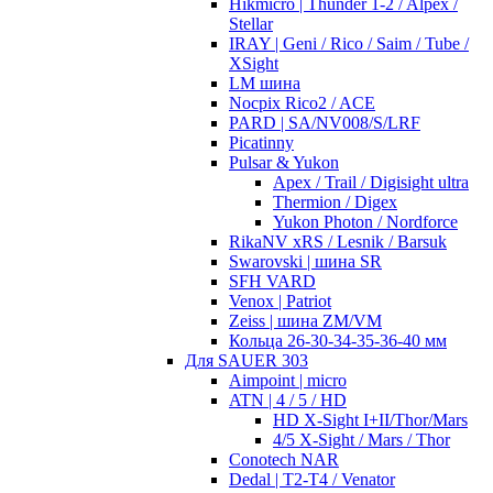
Hikmicro | Thunder 1-2 / Alpex /
Stellar
IRAY | Geni / Rico / Saim / Tube /
XSight
LM шина
Nocpix Rico2 / ACE
PARD | SA/NV008/S/LRF
Picatinny
Pulsar & Yukon
Apex / Trail / Digisight ultra
Thermion / Digex
Yukon Photon / Nordforce
RikaNV xRS / Lesnik / Barsuk
Swarovski | шина SR
SFH VARD
Venox | Patriot
Zeiss | шина ZM/VM
Кольца 26-30-34-35-36-40 мм
Для SAUER 303
Aimpoint | micro
ATN | 4 / 5 / HD
HD X-Sight I+II/Thor/Mars
4/5 X-Sight / Mars / Thor
Conotech NAR
Dedal | T2-T4 / Venator