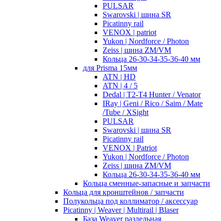
PULSAR
Swarovski | шина SR
Picatinny rail
VENOX | patriot
Yukon | Nordforce / Photon
Zeiss | шина ZM/VM
Кольца 26-30-34-35-36-40 мм
для Prisma 15мм
ATN | HD
ATN | 4 / 5
Dedal | T2-T4 Hunter / Venator
IRay | Geni / Rico / Saim / Mate
/Tube / XSight
PULSAR
Swarovski | шина SR
Picatinny rail
VENOX | Patriot
Yukon | Nordforce / Photon
Zeiss | шина ZM/VM
Кольца 26-30-34-35-36-40 мм
Кольца сменные-запасные и запчасти
Кольца для кронштейнов / запчасти
Полукольца под коллиматор / аксессуар
Picatinny | Weaver | Multirail | Blaser
База Weaver раздельная