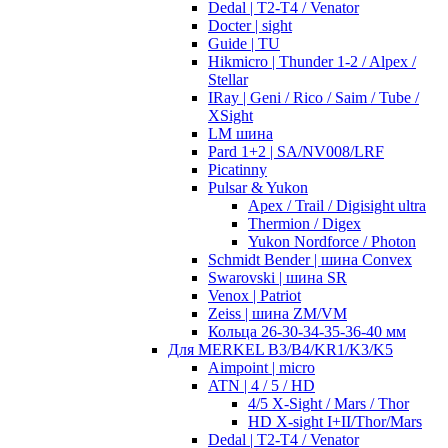
Dedal | T2-T4 / Venator
Docter | sight
Guide | TU
Hikmicro | Thunder 1-2 / Alpex /
Stellar
IRay | Geni / Rico / Saim / Tube /
XSight
LM шина
Pard 1+2 | SA/NV008/LRF
Picatinny
Pulsar & Yukon
Apex / Trail / Digisight ultra
Thermion / Digex
Yukon Nordforce / Photon
Schmidt Bender | шина Convex
Swarovski | шина SR
Venox | Patriot
Zeiss | шина ZM/VM
Кольца 26-30-34-35-36-40 мм
Для MERKEL B3/B4/KR1/K3/K5
Aimpoint | micro
ATN | 4 / 5 / HD
4/5 X-Sight / Mars / Thor
HD X-sight I+II/Thor/Mars
Dedal | T2-T4 / Venator