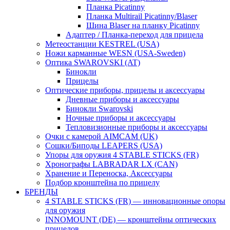
Планка Picatinny
Планка Multirail Picatinny/Blaser
Шина Blaser на планку Picatinny
Адаптер / Планка-переход для прицела
Метеостанции KESTREL (USA)
Ножи карманные WESN (USA-Sweden)
Оптика SWAROVSKI (AT)
Бинокли
Прицелы
Оптические приборы, прицелы и аксессуары
Дневные приборы и аксессуары
Бинокли Swarovski
Ночные приборы и аксессуары
Тепловизионные приборы и аксессуары
Очки с камерой AIMCAM (UK)
Сошки/Биподы LEAPERS (USA)
Упоры для оружия 4 STABLE STICKS (FR)
Хронографы LABRADAR LX (CAN)
Хранение и Переноска, Аксессуары
Подбор кронштейна по прицелу
БРЕНДЫ
4 STABLE STICKS (FR) — инновационные опоры
для оружия
INNOMOUNT (DE) — кронштейны оптических
прицелов