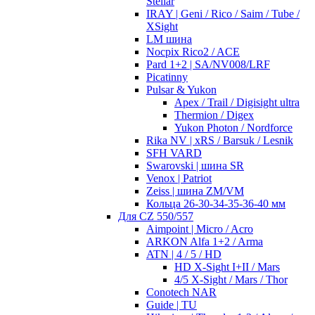
Stellar
IRAY | Geni / Rico / Saim / Tube /
XSight
LM шина
Nocpix Rico2 / ACE
Pard 1+2 | SA/NV008/LRF
Picatinny
Pulsar & Yukon
Apex / Trail / Digisight ultra
Thermion / Digex
Yukon Photon / Nordforce
Rika NV | xRS / Barsuk / Lesnik
SFH VARD
Swarovski | шина SR
Venox | Patriot
Zeiss | шина ZM/VM
Кольца 26-30-34-35-36-40 мм
Для CZ 550/557
Aimpoint | Micro / Acro
ARKON Alfa 1+2 / Arma
ATN | 4 / 5 / HD
HD X-Sight I+II / Mars
4/5 X-Sight / Mars / Thor
Conotech NAR
Guide | TU