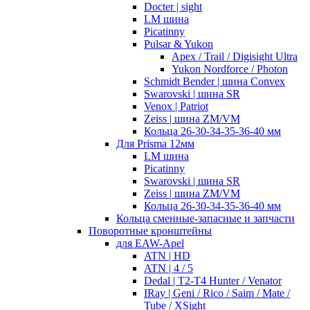
Docter | sight
LM шина
Picatinny
Pulsar & Yukon
Apex / Trail / Digisight Ultra
Yukon Nordforce / Photon
Schmidt Bender | шина Convex
Swarovski | шина SR
Venox | Patriot
Zeiss | шина ZM/VM
Кольца 26-30-34-35-36-40 мм
Для Prisma 12мм
LM шина
Picatinny
Swarovski | шина SR
Zeiss | шина ZM/VM
Кольца 26-30-34-35-36-40 мм
Кольца сменные-запасные и запчасти
Поворотные кронштейны
для EAW-Apel
ATN | HD
ATN | 4 / 5
Dedal | T2-T4 Hunter / Venator
IRay | Geni / Rico / Saim / Mate /
Tube / XSight