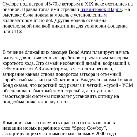
Cyclope под патрон .45-70,с которым в XIX веке охотились на
бизонов. Правда тогда ими стреляли
из винтовок Шарпа
. На
выставке была показана модель с установленным
коллиматором micro dot. Другая модель оснащена
подствольной планкой пикатинни для установки фонарика
или ЛЦУ.
В течение ближайших месяцев Bond Arms планирует начать
выпуск давно заявленных карабинов с рычажным затвором
короткого хода. Это самый необычный дизайн, вобравший в
себя многое от AR-платформы, в частности ресивер,
запирание канала ствола поворотом затвора и отъемный
коробчатый магазин на 30 патронов. Владелец фирмы Гордон
Бонд сказал, что короткий ход рычага и четкий, «сухой» УСМ
обеспечивают быстрый темп стрельбы, а отсутствие
газоотводной системы позволяет установить оптику на
полдюйма ниже к каналу ствола.
Компания смогла получить права на использование в
названии новых карабинов слов “Space Cowboy”,
ассоциирующихся со знаменитым фильмом 2000 года