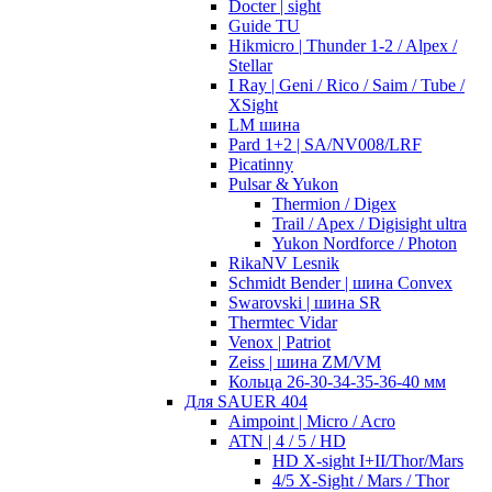
Docter | sight
Guide TU
Hikmicro | Thunder 1-2 / Alpex /
Stellar
I Ray | Geni / Rico / Saim / Tube /
XSight
LM шина
Pard 1+2 | SA/NV008/LRF
Picatinny
Pulsar & Yukon
Thermion / Digex
Trail / Apex / Digisight ultra
Yukon Nordforce / Photon
RikaNV Lesnik
Schmidt Bender | шина Convex
Swarovski | шина SR
Thermtec Vidar
Venox | Patriot
Zeiss | шина ZM/VM
Кольца 26-30-34-35-36-40 мм
Для SAUER 404
Aimpoint | Micro / Acro
ATN | 4 / 5 / HD
HD X-sight I+II/Thor/Mars
4/5 X-Sight / Mars / Thor