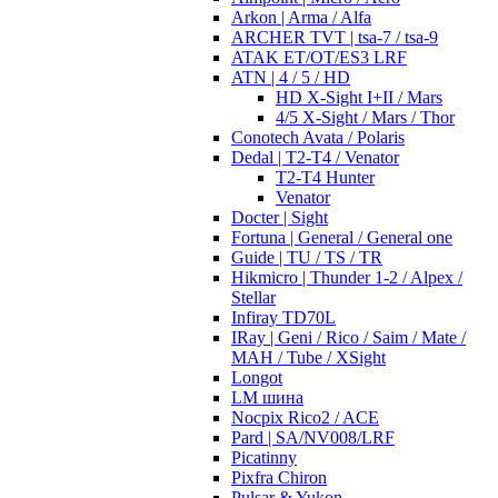
Arkon | Arma / Alfa
ARCHER TVT | tsa-7 / tsa-9
ATAK ET/OT/ES3 LRF
ATN | 4 / 5 / HD
HD X-Sight I+II / Mars
4/5 X-Sight / Mars / Thor
Conotech Avata / Polaris
Dedal | T2-T4 / Venator
T2-T4 Hunter
Venator
Docter | Sight
Fortuna | General / General one
Guide | TU / TS / TR
Hikmicro | Thunder 1-2 / Alpex /
Stellar
Infiray TD70L
IRay | Geni / Rico / Saim / Mate /
MAH / Tube / XSight
Longot
LM шина
Nocpix Rico2 / ACE
Pard | SA/NV008/LRF
Picatinny
Pixfra Chiron
Pulsar & Yukon