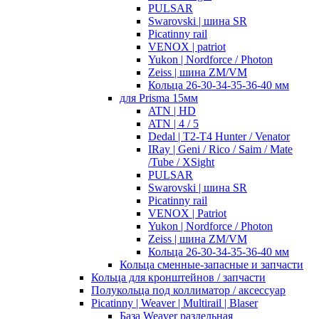
PULSAR
Swarovski | шина SR
Picatinny rail
VENOX | patriot
Yukon | Nordforce / Photon
Zeiss | шина ZM/VM
Кольца 26-30-34-35-36-40 мм
для Prisma 15мм
ATN | HD
ATN | 4 / 5
Dedal | T2-T4 Hunter / Venator
IRay | Geni / Rico / Saim / Mate
/Tube / XSight
PULSAR
Swarovski | шина SR
Picatinny rail
VENOX | Patriot
Yukon | Nordforce / Photon
Zeiss | шина ZM/VM
Кольца 26-30-34-35-36-40 мм
Кольца сменные-запасные и запчасти
Кольца для кронштейнов / запчасти
Полукольца под коллиматор / аксессуар
Picatinny | Weaver | Multirail | Blaser
База Weaver раздельная