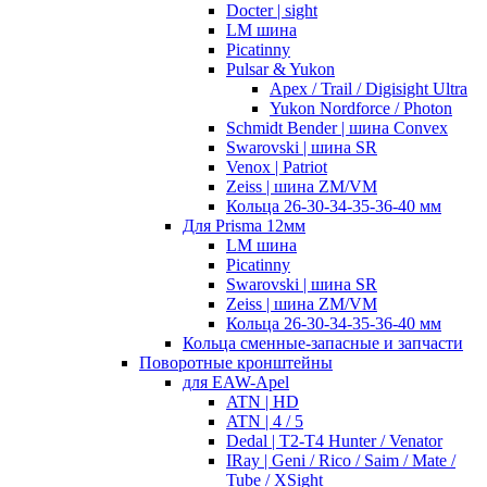
Docter | sight
LM шина
Picatinny
Pulsar & Yukon
Apex / Trail / Digisight Ultra
Yukon Nordforce / Photon
Schmidt Bender | шина Convex
Swarovski | шина SR
Venox | Patriot
Zeiss | шина ZM/VM
Кольца 26-30-34-35-36-40 мм
Для Prisma 12мм
LM шина
Picatinny
Swarovski | шина SR
Zeiss | шина ZM/VM
Кольца 26-30-34-35-36-40 мм
Кольца сменные-запасные и запчасти
Поворотные кронштейны
для EAW-Apel
ATN | HD
ATN | 4 / 5
Dedal | T2-T4 Hunter / Venator
IRay | Geni / Rico / Saim / Mate /
Tube / XSight