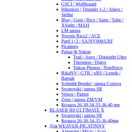
GSCI | Wolfhound
Hikmicro | Thunder 1-2 / Alpex /
Stellar
IRay | Geni / Rico / Saim / Tube /
XSight / MAH
LM шина
Nocpix Rico2 / ACE
Pard 1+2 | SA/NV008/LRF
Picatinny
Pulsar & Yukon
Trail / Apex / Digisight Ultra
Thermion / Digex
Yukon Photon / Nordforce
RikaNV | GTR / xRS / Lesnik /
Barsuk
Schmidt Bender | шина Convex
Swarovski | шина SR
Venox | Patriot
Zeiss | шина ZM/VM
Кольца 26-30-34-35-36-40 мм
BLASER R8 ULTIMATE X
Swarovski | шина SR
Кольца 26-30-34-35-36-40мм
Для WEAVER-PICATINNY
Aimpoint | Micro / Acro