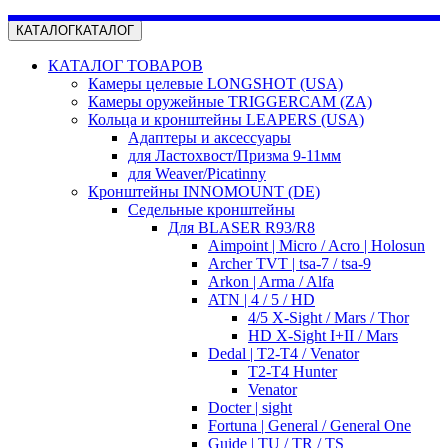
КАТАЛОГ
КАТАЛОГ
КАТАЛОГ ТОВАРОВ
Камеры целевые LONGSHOT (USA)
Камеры оружейные TRIGGERCAM (ZA)
Кольца и кронштейны LEAPERS (USA)
Адаптеры и аксессуары
для Ластохвост/Призма 9-11мм
для Weaver/Picatinny
Кронштейны INNOMOUNT (DE)
Седельные кронштейны
Для BLASER R93/R8
Aimpoint | Micro / Acro | Holosun
Archer TVT | tsa-7 / tsa-9
Arkon | Arma / Alfa
ATN | 4 / 5 / HD
4/5 X-Sight / Mars / Thor
HD X-Sight I+II / Mars
Dedal | T2-T4 / Venator
T2-T4 Hunter
Venator
Docter | sight
Fortuna | General / General One
Guide | TU / TR / TS