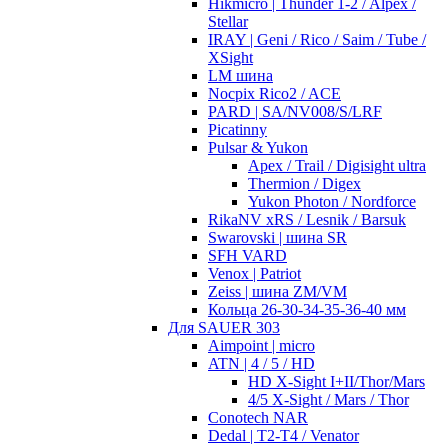
Hikmicro | Thunder 1-2 / Alpex /
Stellar
IRAY | Geni / Rico / Saim / Tube /
XSight
LM шина
Nocpix Rico2 / ACE
PARD | SA/NV008/S/LRF
Picatinny
Pulsar & Yukon
Apex / Trail / Digisight ultra
Thermion / Digex
Yukon Photon / Nordforce
RikaNV xRS / Lesnik / Barsuk
Swarovski | шина SR
SFH VARD
Venox | Patriot
Zeiss | шина ZM/VM
Кольца 26-30-34-35-36-40 мм
Для SAUER 303
Aimpoint | micro
ATN | 4 / 5 / HD
HD X-Sight I+II/Thor/Mars
4/5 X-Sight / Mars / Thor
Conotech NAR
Dedal | T2-T4 / Venator