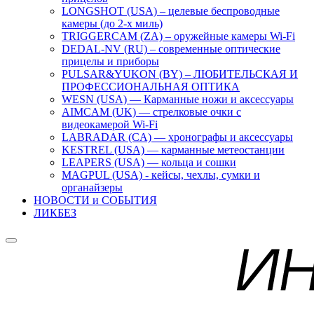
LONGSHOT (USA) – целевые беспроводные
камеры (до 2-х миль)
TRIGGERCAM (ZA) – оружейные камеры Wi-Fi
DEDAL-NV (RU) – современные оптические
прицелы и приборы
PULSAR&YUKON (BY) – ЛЮБИТЕЛЬСКАЯ И
ПРОФЕССИОНАЛЬНАЯ ОПТИКА
WESN (USA) — Карманные ножи и аксессуары
AIMCAM (UK) — стрелковые очки с
видеокамерой Wi-Fi
LABRADAR (CA) — хронографы и аксессуары
KESTREL (USA) — карманные метеостанции
LEAPERS (USA) — кольца и сошки
MAGPUL (USA) - кейсы, чехлы, сумки и
органайзеры
НОВОСТИ и СОБЫТИЯ
ЛИКБЕЗ