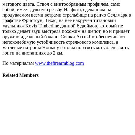
матового цвета. Ствол с винтообразным профилем, само
собой, имеет дульную резьбу. На фото, сделанном на
продуваемом всеми ветрами стрельбище на ранчо Селлмарк в
графстве Фристоун, Техас, на нее накручен титановый
«дульник» Kovix Timberline длиной 6 дюймов, который не
только делает звук выстрела похожим на шепот, но и придает
оружию идеальный баланс. Сошки Accu-Tac обеспечивают
непоколебимую устойчивость стрелкового комплекса, а
матчевые патроны Hornady готовы поразить хоть оленя, хоть
гонги на дистанциях до 2 км.
По материалам
www.thefirearmblog.com
Related
Members