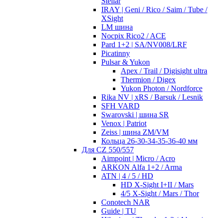
Stellar
IRAY | Geni / Rico / Saim / Tube /
XSight
LM шина
Nocpix Rico2 / ACE
Pard 1+2 | SA/NV008/LRF
Picatinny
Pulsar & Yukon
Apex / Trail / Digisight ultra
Thermion / Digex
Yukon Photon / Nordforce
Rika NV | xRS / Barsuk / Lesnik
SFH VARD
Swarovski | шина SR
Venox | Patriot
Zeiss | шина ZM/VM
Кольца 26-30-34-35-36-40 мм
Для CZ 550/557
Aimpoint | Micro / Acro
ARKON Alfa 1+2 / Arma
ATN | 4 / 5 / HD
HD X-Sight I+II / Mars
4/5 X-Sight / Mars / Thor
Conotech NAR
Guide | TU