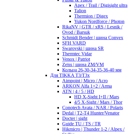
Apex / Trail / Digisight ultra
Talion
Thermion / Digex
Yukon Nordforce / Photon
RikaNV | GTR / xRS / Lesnik /
Ovod / Barsuk
Schmidt Bender | шина Convex
SFH VARD
Swarovski | шина SR
Thermtec Vidar
Venox | Patriot
Zeiss | шина ZM/VM
Кольца 26-30-34-35-36-40 мм
Для TIKKA T3/T3x
Aimpoint | Micro / Acro
ARKON Alfa 1+2 / Arma
ATN | 4 / 5 / HD
HD X-Sight I+II / Mars
4/5 X-Sight / Mars / Thor
Conotech Avata / NAR / Polaris
Dedal | T2-T4 Hunter/Venator
Docter | sight
Guide TU / TS / TR
Hikmicro | Thunder 1-2 / Alpex /