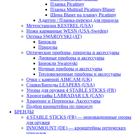
Планка Picatinny
Планка Multirail Picatinny/Blaser
Шина Blaser на планку Picatinny
Адаптер / Планка-переход для прицела
Метеостанции KESTREL (USA)
Ножи карманные WESN (USA-Sweden)
Оптика SWAROVSKI (AT)
Бинокли
Прицелы
Оптические приборы, прицелы и аксессуары
Дневные приборы и аксессуары
Бинокли Swarovski
Ночные приборы и аксессуары
Тепловизионные приборы и аксессуары
Очки с камерой AIMCAM (UK)
Сошки/Биподы LEAPERS (USA)
Упоры для оружия 4 STABLE STICKS (FR)
Хронографы LABRADAR LX (CAN)
Хранение и Переноска, Аксессуары
Подбор кронштейна по прицелу
БРЕНДЫ
4 STABLE STICKS (FR) — инновационные опоры
для оружия
INNOMOUNT (DE) — кронштейны оптических
прицелов