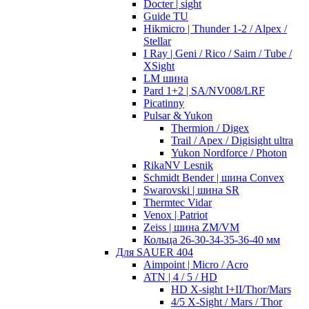
Docter | sight
Guide TU
Hikmicro | Thunder 1-2 / Alpex /
Stellar
I Ray | Geni / Rico / Saim / Tube /
XSight
LM шина
Pard 1+2 | SA/NV008/LRF
Picatinny
Pulsar & Yukon
Thermion / Digex
Trail / Apex / Digisight ultra
Yukon Nordforce / Photon
RikaNV Lesnik
Schmidt Bender | шина Convex
Swarovski | шина SR
Thermtec Vidar
Venox | Patriot
Zeiss | шина ZM/VM
Кольца 26-30-34-35-36-40 мм
Для SAUER 404
Aimpoint | Micro / Acro
ATN | 4 / 5 / HD
HD X-sight I+II/Thor/Mars
4/5 X-Sight / Mars / Thor