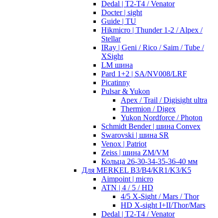
Dedal | T2-T4 / Venator
Docter | sight
Guide | TU
Hikmicro | Thunder 1-2 / Alpex /
Stellar
IRay | Geni / Rico / Saim / Tube /
XSight
LM шина
Pard 1+2 | SA/NV008/LRF
Picatinny
Pulsar & Yukon
Apex / Trail / Digisight ultra
Thermion / Digex
Yukon Nordforce / Photon
Schmidt Bender | шина Convex
Swarovski | шина SR
Venox | Patriot
Zeiss | шина ZM/VM
Кольца 26-30-34-35-36-40 мм
Для MERKEL B3/B4/KR1/K3/K5
Aimpoint | micro
ATN | 4 / 5 / HD
4/5 X-Sight / Mars / Thor
HD X-sight I+II/Thor/Mars
Dedal | T2-T4 / Venator