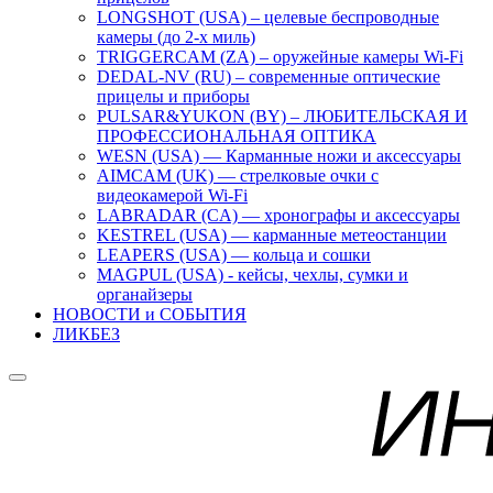
LONGSHOT (USA) – целевые беспроводные
камеры (до 2-х миль)
TRIGGERCAM (ZA) – оружейные камеры Wi-Fi
DEDAL-NV (RU) – современные оптические
прицелы и приборы
PULSAR&YUKON (BY) – ЛЮБИТЕЛЬСКАЯ И
ПРОФЕССИОНАЛЬНАЯ ОПТИКА
WESN (USA) — Карманные ножи и аксессуары
AIMCAM (UK) — стрелковые очки с
видеокамерой Wi-Fi
LABRADAR (CA) — хронографы и аксессуары
KESTREL (USA) — карманные метеостанции
LEAPERS (USA) — кольца и сошки
MAGPUL (USA) - кейсы, чехлы, сумки и
органайзеры
НОВОСТИ и СОБЫТИЯ
ЛИКБЕЗ