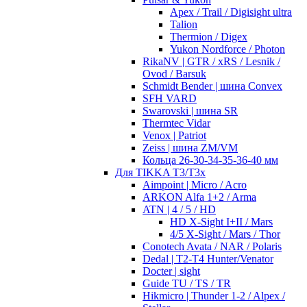
Apex / Trail / Digisight ultra
Talion
Thermion / Digex
Yukon Nordforce / Photon
RikaNV | GTR / xRS / Lesnik /
Ovod / Barsuk
Schmidt Bender | шина Convex
SFH VARD
Swarovski | шина SR
Thermtec Vidar
Venox | Patriot
Zeiss | шина ZM/VM
Кольца 26-30-34-35-36-40 мм
Для TIKKA T3/T3x
Aimpoint | Micro / Acro
ARKON Alfa 1+2 / Arma
ATN | 4 / 5 / HD
HD X-Sight I+II / Mars
4/5 X-Sight / Mars / Thor
Conotech Avata / NAR / Polaris
Dedal | T2-T4 Hunter/Venator
Docter | sight
Guide TU / TS / TR
Hikmicro | Thunder 1-2 / Alpex /