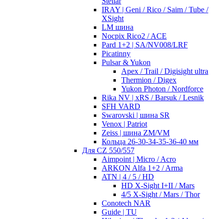
Stellar
IRAY | Geni / Rico / Saim / Tube /
XSight
LM шина
Nocpix Rico2 / ACE
Pard 1+2 | SA/NV008/LRF
Picatinny
Pulsar & Yukon
Apex / Trail / Digisight ultra
Thermion / Digex
Yukon Photon / Nordforce
Rika NV | xRS / Barsuk / Lesnik
SFH VARD
Swarovski | шина SR
Venox | Patriot
Zeiss | шина ZM/VM
Кольца 26-30-34-35-36-40 мм
Для CZ 550/557
Aimpoint | Micro / Acro
ARKON Alfa 1+2 / Arma
ATN | 4 / 5 / HD
HD X-Sight I+II / Mars
4/5 X-Sight / Mars / Thor
Conotech NAR
Guide | TU