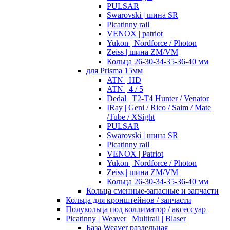
PULSAR
Swarovski | шина SR
Picatinny rail
VENOX | patriot
Yukon | Nordforce / Photon
Zeiss | шина ZM/VM
Кольца 26-30-34-35-36-40 мм
для Prisma 15мм
ATN | HD
ATN | 4 / 5
Dedal | T2-T4 Hunter / Venator
IRay | Geni / Rico / Saim / Mate
/Tube / XSight
PULSAR
Swarovski | шина SR
Picatinny rail
VENOX | Patriot
Yukon | Nordforce / Photon
Zeiss | шина ZM/VM
Кольца 26-30-34-35-36-40 мм
Кольца сменные-запасные и запчасти
Кольца для кронштейнов / запчасти
Полукольца под коллиматор / аксессуар
Picatinny | Weaver | Multirail | Blaser
База Weaver раздельная