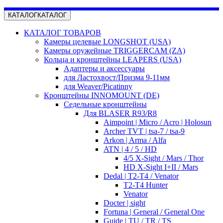
КАТАЛОГ
КАТАЛОГ
КАТАЛОГ ТОВАРОВ
Камеры целевые LONGSHOT (USA)
Камеры оружейные TRIGGERCAM (ZA)
Кольца и кронштейны LEAPERS (USA)
Адаптеры и аксессуары
для Ластохвост/Призма 9-11мм
для Weaver/Picatinny
Кронштейны INNOMOUNT (DE)
Седельные кронштейны
Для BLASER R93/R8
Aimpoint | Micro / Acro | Holosun
Archer TVT | tsa-7 / tsa-9
Arkon | Arma / Alfa
ATN | 4 / 5 / HD
4/5 X-Sight / Mars / Thor
HD X-Sight I+II / Mars
Dedal | T2-T4 / Venator
T2-T4 Hunter
Venator
Docter | sight
Fortuna | General / General One
Guide | TU / TR / TS