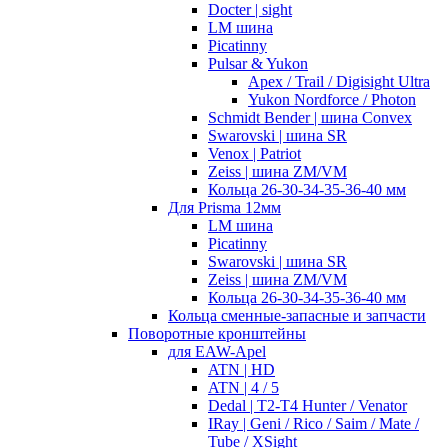
Docter | sight
LM шина
Picatinny
Pulsar & Yukon
Apex / Trail / Digisight Ultra
Yukon Nordforce / Photon
Schmidt Bender | шина Convex
Swarovski | шина SR
Venox | Patriot
Zeiss | шина ZM/VM
Кольца 26-30-34-35-36-40 мм
Для Prisma 12мм
LM шина
Picatinny
Swarovski | шина SR
Zeiss | шина ZM/VM
Кольца 26-30-34-35-36-40 мм
Кольца сменные-запасные и запчасти
Поворотные кронштейны
для EAW-Apel
ATN | HD
ATN | 4 / 5
Dedal | T2-T4 Hunter / Venator
IRay | Geni / Rico / Saim / Mate /
Tube / XSight