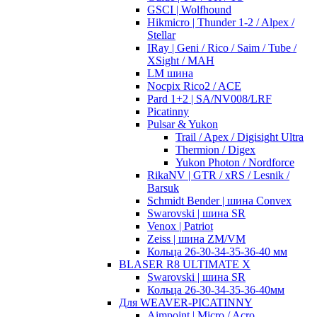
GSCI | Wolfhound
Hikmicro | Thunder 1-2 / Alpex /
Stellar
IRay | Geni / Rico / Saim / Tube /
XSight / MAH
LM шина
Nocpix Rico2 / ACE
Pard 1+2 | SA/NV008/LRF
Picatinny
Pulsar & Yukon
Trail / Apex / Digisight Ultra
Thermion / Digex
Yukon Photon / Nordforce
RikaNV | GTR / xRS / Lesnik /
Barsuk
Schmidt Bender | шина Convex
Swarovski | шина SR
Venox | Patriot
Zeiss | шина ZM/VM
Кольца 26-30-34-35-36-40 мм
BLASER R8 ULTIMATE X
Swarovski | шина SR
Кольца 26-30-34-35-36-40мм
Для WEAVER-PICATINNY
Aimpoint | Micro / Acro