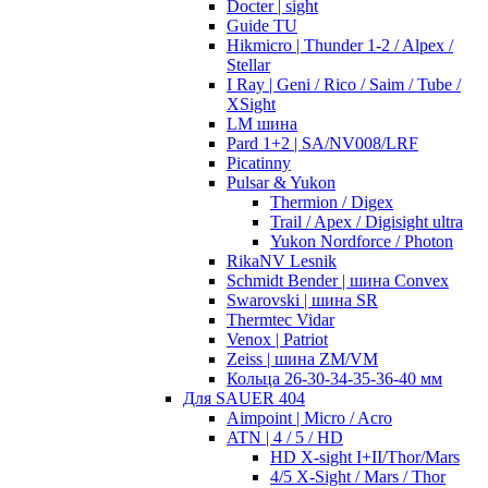
Docter | sight
Guide TU
Hikmicro | Thunder 1-2 / Alpex /
Stellar
I Ray | Geni / Rico / Saim / Tube /
XSight
LM шина
Pard 1+2 | SA/NV008/LRF
Picatinny
Pulsar & Yukon
Thermion / Digex
Trail / Apex / Digisight ultra
Yukon Nordforce / Photon
RikaNV Lesnik
Schmidt Bender | шина Convex
Swarovski | шина SR
Thermtec Vidar
Venox | Patriot
Zeiss | шина ZM/VM
Кольца 26-30-34-35-36-40 мм
Для SAUER 404
Aimpoint | Micro / Acro
ATN | 4 / 5 / HD
HD X-sight I+II/Thor/Mars
4/5 X-Sight / Mars / Thor