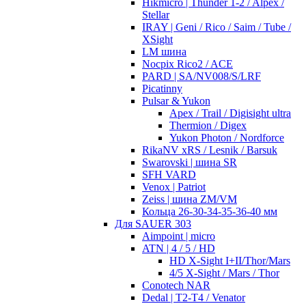
Hikmicro | Thunder 1-2 / Alpex /
Stellar
IRAY | Geni / Rico / Saim / Tube /
XSight
LM шина
Nocpix Rico2 / ACE
PARD | SA/NV008/S/LRF
Picatinny
Pulsar & Yukon
Apex / Trail / Digisight ultra
Thermion / Digex
Yukon Photon / Nordforce
RikaNV xRS / Lesnik / Barsuk
Swarovski | шина SR
SFH VARD
Venox | Patriot
Zeiss | шина ZM/VM
Кольца 26-30-34-35-36-40 мм
Для SAUER 303
Aimpoint | micro
ATN | 4 / 5 / HD
HD X-Sight I+II/Thor/Mars
4/5 X-Sight / Mars / Thor
Conotech NAR
Dedal | T2-T4 / Venator