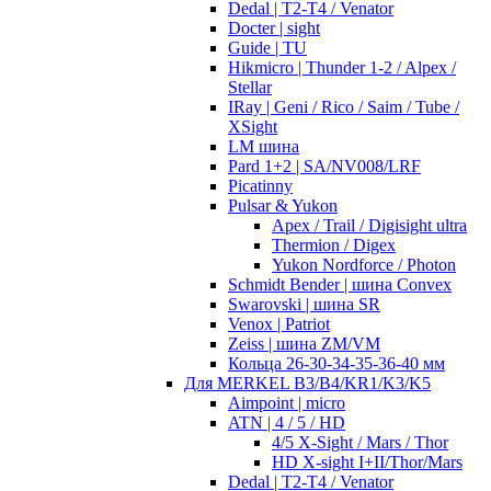
Dedal | T2-T4 / Venator
Docter | sight
Guide | TU
Hikmicro | Thunder 1-2 / Alpex /
Stellar
IRay | Geni / Rico / Saim / Tube /
XSight
LM шина
Pard 1+2 | SA/NV008/LRF
Picatinny
Pulsar & Yukon
Apex / Trail / Digisight ultra
Thermion / Digex
Yukon Nordforce / Photon
Schmidt Bender | шина Convex
Swarovski | шина SR
Venox | Patriot
Zeiss | шина ZM/VM
Кольца 26-30-34-35-36-40 мм
Для MERKEL B3/B4/KR1/K3/K5
Aimpoint | micro
ATN | 4 / 5 / HD
4/5 X-Sight / Mars / Thor
HD X-sight I+II/Thor/Mars
Dedal | T2-T4 / Venator