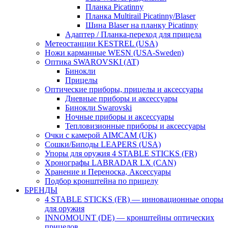
Планка Picatinny
Планка Multirail Picatinny/Blaser
Шина Blaser на планку Picatinny
Адаптер / Планка-переход для прицела
Метеостанции KESTREL (USA)
Ножи карманные WESN (USA-Sweden)
Оптика SWAROVSKI (AT)
Бинокли
Прицелы
Оптические приборы, прицелы и аксессуары
Дневные приборы и аксессуары
Бинокли Swarovski
Ночные приборы и аксессуары
Тепловизионные приборы и аксессуары
Очки с камерой AIMCAM (UK)
Сошки/Биподы LEAPERS (USA)
Упоры для оружия 4 STABLE STICKS (FR)
Хронографы LABRADAR LX (CAN)
Хранение и Переноска, Аксессуары
Подбор кронштейна по прицелу
БРЕНДЫ
4 STABLE STICKS (FR) — инновационные опоры
для оружия
INNOMOUNT (DE) — кронштейны оптических
прицелов