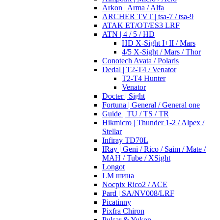
Arkon | Arma / Alfa
ARCHER TVT | tsa-7 / tsa-9
ATAK ET/OT/ES3 LRF
ATN | 4 / 5 / HD
HD X-Sight I+II / Mars
4/5 X-Sight / Mars / Thor
Conotech Avata / Polaris
Dedal | T2-T4 / Venator
T2-T4 Hunter
Venator
Docter | Sight
Fortuna | General / General one
Guide | TU / TS / TR
Hikmicro | Thunder 1-2 / Alpex /
Stellar
Infiray TD70L
IRay | Geni / Rico / Saim / Mate /
MAH / Tube / XSight
Longot
LM шина
Nocpix Rico2 / ACE
Pard | SA/NV008/LRF
Picatinny
Pixfra Chiron
Pulsar & Yukon