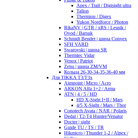
Apex / Trail / Digisight ultra
Talion
Thermion / Digex
Yukon Nordforce / Photon
RikaNV | GTR / xRS / Lesnik /
Ovod / Barsuk
Schmidt Bender | шина Convex
SFH VARD
Swarovski | шина SR
Thermtec Vidar
Venox | Patriot
Zeiss | шина ZM/VM
Кольца 26-30-34-35-36-40 мм
Для TIKKA T3/T3x
Aimpoint | Micro / Acro
ARKON Alfa 1+2 / Arma
ATN | 4 / 5 / HD
HD X-Sight I+II / Mars
4/5 X-Sight / Mars / Thor
Conotech Avata / NAR / Polaris
Dedal | T2-T4 Hunter/Venator
Docter | sight
Guide TU / TS / TR
Hikmicro | Thunder 1-2 / Alpex /