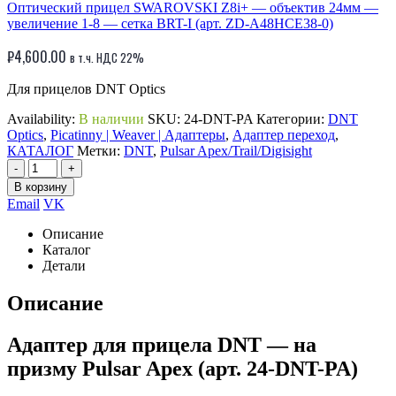
Оптический прицел SWAROVSKI Z8i+ — объектив 24мм —
увеличение 1-8 — сетка BRT-I (арт. ZD-A48HCE38-0)
₽
4,600.00
в т.ч. НДС 22%
Для прицелов DNT Optics
Availability:
В наличии
SKU:
24-DNT-PA
Категории:
DNT
Optics
,
Picatinny | Weaver | Адаптеры
,
Адаптер переход
,
КАТАЛОГ
Метки:
DNT
,
Pulsar Apex/Trail/Digisight
-
+
В корзину
Email
VK
Описание
Каталог
Детали
Описание
Адаптер для прицела DNT — на
призму Pulsar Apex (арт. 24-DNT-PA)