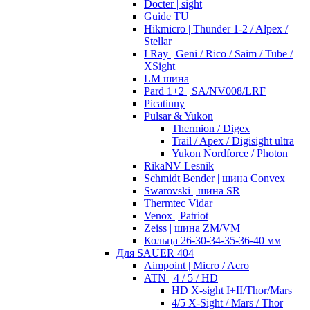
Docter | sight
Guide TU
Hikmicro | Thunder 1-2 / Alpex /
Stellar
I Ray | Geni / Rico / Saim / Tube /
XSight
LM шина
Pard 1+2 | SA/NV008/LRF
Picatinny
Pulsar & Yukon
Thermion / Digex
Trail / Apex / Digisight ultra
Yukon Nordforce / Photon
RikaNV Lesnik
Schmidt Bender | шина Convex
Swarovski | шина SR
Thermtec Vidar
Venox | Patriot
Zeiss | шина ZM/VM
Кольца 26-30-34-35-36-40 мм
Для SAUER 404
Aimpoint | Micro / Acro
ATN | 4 / 5 / HD
HD X-sight I+II/Thor/Mars
4/5 X-Sight / Mars / Thor