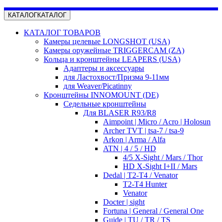
КАТАЛОГ
КАТАЛОГ
КАТАЛОГ ТОВАРОВ
Камеры целевые LONGSHOT (USA)
Камеры оружейные TRIGGERCAM (ZA)
Кольца и кронштейны LEAPERS (USA)
Адаптеры и аксессуары
для Ластохвост/Призма 9-11мм
для Weaver/Picatinny
Кронштейны INNOMOUNT (DE)
Седельные кронштейны
Для BLASER R93/R8
Aimpoint | Micro / Acro | Holosun
Archer TVT | tsa-7 / tsa-9
Arkon | Arma / Alfa
ATN | 4 / 5 / HD
4/5 X-Sight / Mars / Thor
HD X-Sight I+II / Mars
Dedal | T2-T4 / Venator
T2-T4 Hunter
Venator
Docter | sight
Fortuna | General / General One
Guide | TU / TR / TS