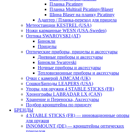
Планка Picatinny
Планка Multirail Picatinny/Blaser
Шина Blaser на планку Picatinny
Адаптер / Планка-переход для прицела
Метеостанции KESTREL (USA)
Ножи карманные WESN (USA-Sweden)
Оптика SWAROVSKI (AT)
Бинокли
Прицелы
Оптические приборы, прицелы и аксессуары
Дневные приборы и аксессуары
Бинокли Swarovski
Ночные приборы и аксессуары
Тепловизионные приборы и аксессуары
Очки с камерой AIMCAM (UK)
Сошки/Биподы LEAPERS (USA)
Упоры для оружия 4 STABLE STICKS (FR)
Хронографы LABRADAR LX (CAN)
Хранение и Переноска, Аксессуары
Подбор кронштейна по прицелу
БРЕНДЫ
4 STABLE STICKS (FR) — инновационные опоры
для оружия
INNOMOUNT (DE) — кронштейны оптических
прицелов