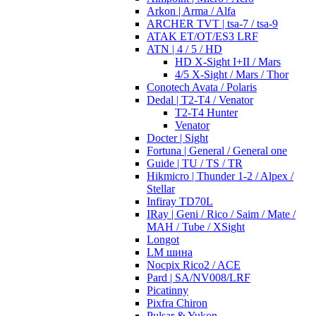
Arkon | Arma / Alfa
ARCHER TVT | tsa-7 / tsa-9
ATAK ET/OT/ES3 LRF
ATN | 4 / 5 / HD
HD X-Sight I+II / Mars
4/5 X-Sight / Mars / Thor
Conotech Avata / Polaris
Dedal | T2-T4 / Venator
T2-T4 Hunter
Venator
Docter | Sight
Fortuna | General / General one
Guide | TU / TS / TR
Hikmicro | Thunder 1-2 / Alpex /
Stellar
Infiray TD70L
IRay | Geni / Rico / Saim / Mate /
MAH / Tube / XSight
Longot
LM шина
Nocpix Rico2 / ACE
Pard | SA/NV008/LRF
Picatinny
Pixfra Chiron
Pulsar & Yukon