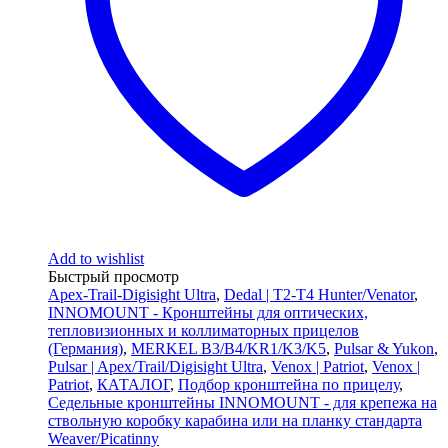
Add to wishlist
Быстрый просмотр
Apex-Trail-Digisight Ultra
,
Dedal | T2-T4 Hunter/Venator
,
INNOMOUNT - Кронштейны для оптических,
тепловизионных и коллиматорных прицелов
(Германия)
,
MERKEL B3/B4/KR1/K3/K5
,
Pulsar & Yukon
,
Pulsar | Apex/Trail/Digisight Ultra
,
Venox | Patriot
,
Venox |
Patriot
,
КАТАЛОГ
,
Подбор кронштейна по прицелу
,
Седельные кронштейны INNOMOUNT - для крепежа на
ствольную коробку карабина или на планку стандарта
Weaver/Picatinny