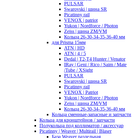
PULSAR
Swarovski | шина SR
Picatinny rail
VENOX | patriot
Yukon | Nordforce / Photon
Zeiss | шина ZM/VM
Кольца 26-30-34-35-36-40 мм
для Prisma 15мм
ATN | HD
ATN | 4 / 5
Dedal | T2-T4 Hunter / Venator
IRay | Geni / Rico / Saim / Mate
/Tube / XSight
PULSAR
Swarovski | шина SR
Picatinny rail
VENOX | Patriot
Yukon | Nordforce / Photon
Zeiss | шина ZM/VM
Кольца 26-30-34-35-36-40 мм
Кольца сменные-запасные и запчасти
Кольца для кронштейнов / запчасти
Полукольца под коллиматор / аксессуар
Picatinny | Weaver | Multirail | Blaser
База Weaver раздельная