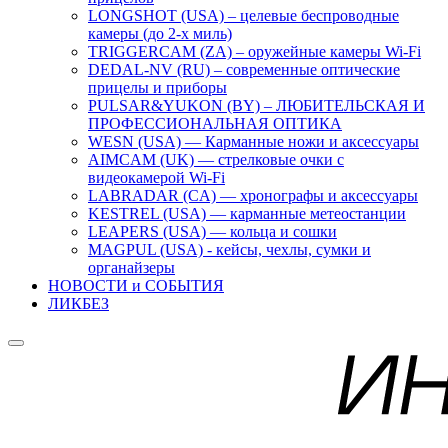
LONGSHOT (USA) – целевые беспроводные
камеры (до 2-х миль)
TRIGGERCAM (ZA) – оружейные камеры Wi-Fi
DEDAL-NV (RU) – современные оптические
прицелы и приборы
PULSAR&YUKON (BY) – ЛЮБИТЕЛЬСКАЯ И
ПРОФЕССИОНАЛЬНАЯ ОПТИКА
WESN (USA) — Карманные ножи и аксессуары
AIMCAM (UK) — стрелковые очки с
видеокамерой Wi-Fi
LABRADAR (CA) — хронографы и аксессуары
KESTREL (USA) — карманные метеостанции
LEAPERS (USA) — кольца и сошки
MAGPUL (USA) - кейсы, чехлы, сумки и
органайзеры
НОВОСТИ и СОБЫТИЯ
ЛИКБЕЗ