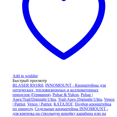
Add to wishlist
Быстрый просмотр
BLASER R93/R8
,
INNOMOUNT - Кронштейны для
оптических, тепловизионных и коллиматорных
прицелов (Германия)
,
Pulsar & Yukon
,
Pulsar |
Apex/Trail/Digisight Ultra
,
Trail-Apex-Digisight Ultra
,
Venox
| Patriot
,
Venox | Patriot
,
КАТАЛОГ
,
Подбор кронштейна
по прицелу
,
Седельные кронштейны INNOMOUNT -
для крепежа на ствольную коробку карабина или на