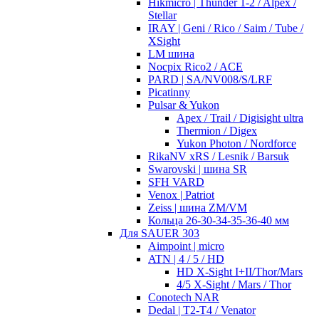
Hikmicro | Thunder 1-2 / Alpex /
Stellar
IRAY | Geni / Rico / Saim / Tube /
XSight
LM шина
Nocpix Rico2 / ACE
PARD | SA/NV008/S/LRF
Picatinny
Pulsar & Yukon
Apex / Trail / Digisight ultra
Thermion / Digex
Yukon Photon / Nordforce
RikaNV xRS / Lesnik / Barsuk
Swarovski | шина SR
SFH VARD
Venox | Patriot
Zeiss | шина ZM/VM
Кольца 26-30-34-35-36-40 мм
Для SAUER 303
Aimpoint | micro
ATN | 4 / 5 / HD
HD X-Sight I+II/Thor/Mars
4/5 X-Sight / Mars / Thor
Conotech NAR
Dedal | T2-T4 / Venator