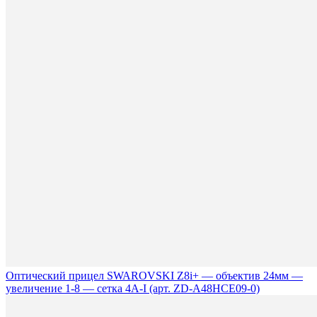
Оптический прицел SWAROVSKI Z8i+ — объектив 24мм —
увеличение 1-8 — сетка 4A-I (арт. ZD-A48HCE09-0)