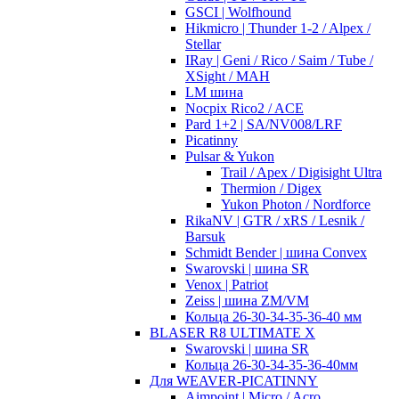
GSCI | Wolfhound
Hikmicro | Thunder 1-2 / Alpex /
Stellar
IRay | Geni / Rico / Saim / Tube /
XSight / MAH
LM шина
Nocpix Rico2 / ACE
Pard 1+2 | SA/NV008/LRF
Picatinny
Pulsar & Yukon
Trail / Apex / Digisight Ultra
Thermion / Digex
Yukon Photon / Nordforce
RikaNV | GTR / xRS / Lesnik /
Barsuk
Schmidt Bender | шина Convex
Swarovski | шина SR
Venox | Patriot
Zeiss | шина ZM/VM
Кольца 26-30-34-35-36-40 мм
BLASER R8 ULTIMATE X
Swarovski | шина SR
Кольца 26-30-34-35-36-40мм
Для WEAVER-PICATINNY
Aimpoint | Micro / Acro