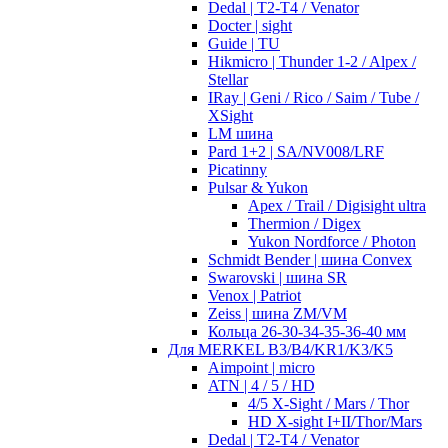
Dedal | T2-T4 / Venator
Docter | sight
Guide | TU
Hikmicro | Thunder 1-2 / Alpex /
Stellar
IRay | Geni / Rico / Saim / Tube /
XSight
LM шина
Pard 1+2 | SA/NV008/LRF
Picatinny
Pulsar & Yukon
Apex / Trail / Digisight ultra
Thermion / Digex
Yukon Nordforce / Photon
Schmidt Bender | шина Convex
Swarovski | шина SR
Venox | Patriot
Zeiss | шина ZM/VM
Кольца 26-30-34-35-36-40 мм
Для MERKEL B3/B4/KR1/K3/K5
Aimpoint | micro
ATN | 4 / 5 / HD
4/5 X-Sight / Mars / Thor
HD X-sight I+II/Thor/Mars
Dedal | T2-T4 / Venator