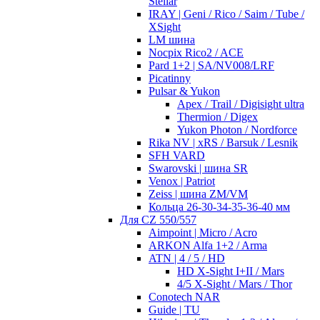
Stellar
IRAY | Geni / Rico / Saim / Tube /
XSight
LM шина
Nocpix Rico2 / ACE
Pard 1+2 | SA/NV008/LRF
Picatinny
Pulsar & Yukon
Apex / Trail / Digisight ultra
Thermion / Digex
Yukon Photon / Nordforce
Rika NV | xRS / Barsuk / Lesnik
SFH VARD
Swarovski | шина SR
Venox | Patriot
Zeiss | шина ZM/VM
Кольца 26-30-34-35-36-40 мм
Для CZ 550/557
Aimpoint | Micro / Acro
ARKON Alfa 1+2 / Arma
ATN | 4 / 5 / HD
HD X-Sight I+II / Mars
4/5 X-Sight / Mars / Thor
Conotech NAR
Guide | TU