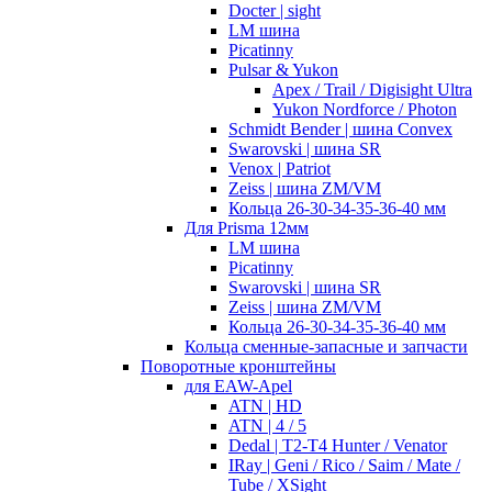
Docter | sight
LM шина
Picatinny
Pulsar & Yukon
Apex / Trail / Digisight Ultra
Yukon Nordforce / Photon
Schmidt Bender | шина Convex
Swarovski | шина SR
Venox | Patriot
Zeiss | шина ZM/VM
Кольца 26-30-34-35-36-40 мм
Для Prisma 12мм
LM шина
Picatinny
Swarovski | шина SR
Zeiss | шина ZM/VM
Кольца 26-30-34-35-36-40 мм
Кольца сменные-запасные и запчасти
Поворотные кронштейны
для EAW-Apel
ATN | HD
ATN | 4 / 5
Dedal | T2-T4 Hunter / Venator
IRay | Geni / Rico / Saim / Mate /
Tube / XSight