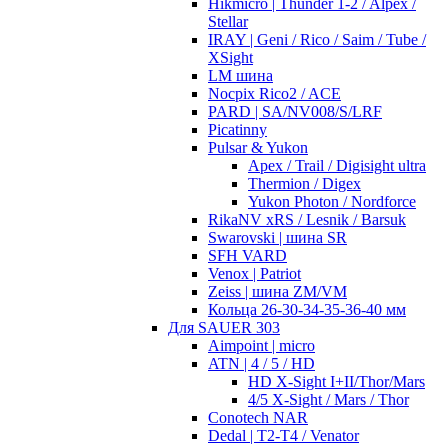
Hikmicro | Thunder 1-2 / Alpex /
Stellar
IRAY | Geni / Rico / Saim / Tube /
XSight
LM шина
Nocpix Rico2 / ACE
PARD | SA/NV008/S/LRF
Picatinny
Pulsar & Yukon
Apex / Trail / Digisight ultra
Thermion / Digex
Yukon Photon / Nordforce
RikaNV xRS / Lesnik / Barsuk
Swarovski | шина SR
SFH VARD
Venox | Patriot
Zeiss | шина ZM/VM
Кольца 26-30-34-35-36-40 мм
Для SAUER 303
Aimpoint | micro
ATN | 4 / 5 / HD
HD X-Sight I+II/Thor/Mars
4/5 X-Sight / Mars / Thor
Conotech NAR
Dedal | T2-T4 / Venator