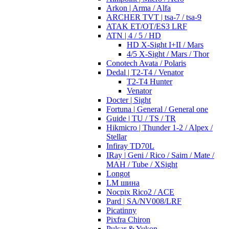
Arkon | Arma / Alfa
ARCHER TVT | tsa-7 / tsa-9
ATAK ET/OT/ES3 LRF
ATN | 4 / 5 / HD
HD X-Sight I+II / Mars
4/5 X-Sight / Mars / Thor
Conotech Avata / Polaris
Dedal | T2-T4 / Venator
T2-T4 Hunter
Venator
Docter | Sight
Fortuna | General / General one
Guide | TU / TS / TR
Hikmicro | Thunder 1-2 / Alpex /
Stellar
Infiray TD70L
IRay | Geni / Rico / Saim / Mate /
MAH / Tube / XSight
Longot
LM шина
Nocpix Rico2 / ACE
Pard | SA/NV008/LRF
Picatinny
Pixfra Chiron
Pulsar & Yukon