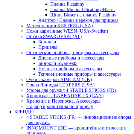
Планка Picatinny
Планка Multirail Picatinny/Blaser
Шина Blaser на планку Picatinny
Адаптер / Планка-переход для прицела
Метеостанции KESTREL (USA)
Ножи карманные WESN (USA-Sweden)
Оптика SWAROVSKI (AT)
Бинокли
Прицелы
Оптические приборы, прицелы и аксессуары
Дневные приборы и аксессуары
Бинокли Swarovski
Ночные приборы и аксессуары
Тепловизионные приборы и аксессуары
Очки с камерой AIMCAM (UK)
Сошки/Биподы LEAPERS (USA)
Упоры для оружия 4 STABLE STICKS (FR)
Хронографы LABRADAR LX (CAN)
Хранение и Переноска, Аксессуары
Подбор кронштейна по прицелу
БРЕНДЫ
4 STABLE STICKS (FR) — инновационные опоры
для оружия
INNOMOUNT (DE) — кронштейны оптических
прицелов