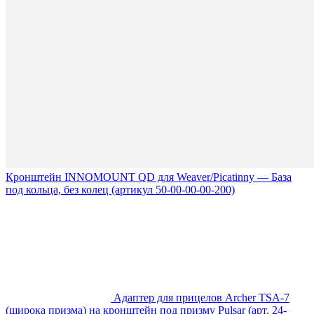
Кронштейн INNOMOUNT QD для Weaver/Picatinny — База
под кольца, без колец (артикул 50-00-00-00-200)
Адаптер для прицелов Archer TSA-7
(широка призма) на кронштейн под призму Pulsar (арт. 24-