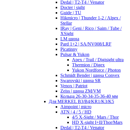
Dedal | T2-T4 / Venator
Docter | sight
Guide | TU
Hikmicro | Thunder 1-2 / Alpex /
Stellar
IRay | Geni / Rico / Saim / Tube /
XSight
LM шина
Pard 1+2 | SA/NV008/LRF
Picatinny
Pulsar & Yukon
Apex / Trail / Digisight ultra
Thermion / Digex
Yukon Nordforce / Photon
Schmidt Bender | шина Convex
Swarovski | шина SR
Venox | Patriot
Zeiss | шина ZM/VM
Кольца 26-30-34-35-36-40 мм
Для MERKEL B3/B4/KR1/K3/K5
Aimpoint | micro
ATN | 4 / 5 / HD
4/5 X-Sight / Mars / Thor
HD X-sight I+II/Thor/Mars
Dedal | T2-T4 / Venator