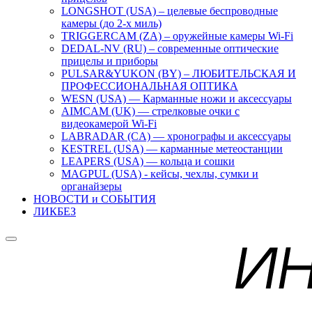
LONGSHOT (USA) – целевые беспроводные
камеры (до 2-х миль)
TRIGGERCAM (ZA) – оружейные камеры Wi-Fi
DEDAL-NV (RU) – современные оптические
прицелы и приборы
PULSAR&YUKON (BY) – ЛЮБИТЕЛЬСКАЯ И
ПРОФЕССИОНАЛЬНАЯ ОПТИКА
WESN (USA) — Карманные ножи и аксессуары
AIMCAM (UK) — стрелковые очки с
видеокамерой Wi-Fi
LABRADAR (CA) — хронографы и аксессуары
KESTREL (USA) — карманные метеостанции
LEAPERS (USA) — кольца и сошки
MAGPUL (USA) - кейсы, чехлы, сумки и
органайзеры
НОВОСТИ и СОБЫТИЯ
ЛИКБЕЗ