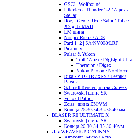
GSCI | Wolfhound
Hikmicro | Thunder 1-2 / Alpex /
Stellar
IRay | Geni / Rico / Saim / Tube /
XSight / MAH
LM шина
Nocpix Rico2 / ACE
Pard 1+2 | SA/NV008/LRF
Picatinny
Pulsar & Yukon
Trail / Apex / Digisight Ultra
Thermion / Digex
Yukon Photon / Nordforce
RikaNV | GTR / xRS / Lesnik /
Barsuk
Schmidt Bender | шина Convex
Swarovski | шина SR
Venox | Patriot
Zeiss | шина ZM/VM
Кольца 26-30-34-35-36-40 мм
BLASER R8 ULTIMATE X
Swarovski | шина SR
Кольца 26-30-34-35-36-40мм
Для WEAVER-PICATINNY
Aimpoint | Micro / Acro