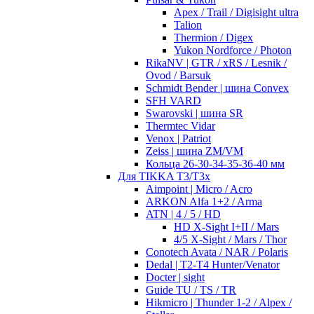
Apex / Trail / Digisight ultra
Talion
Thermion / Digex
Yukon Nordforce / Photon
RikaNV | GTR / xRS / Lesnik /
Ovod / Barsuk
Schmidt Bender | шина Convex
SFH VARD
Swarovski | шина SR
Thermtec Vidar
Venox | Patriot
Zeiss | шина ZM/VM
Кольца 26-30-34-35-36-40 мм
Для TIKKA T3/T3x
Aimpoint | Micro / Acro
ARKON Alfa 1+2 / Arma
ATN | 4 / 5 / HD
HD X-Sight I+II / Mars
4/5 X-Sight / Mars / Thor
Conotech Avata / NAR / Polaris
Dedal | T2-T4 Hunter/Venator
Docter | sight
Guide TU / TS / TR
Hikmicro | Thunder 1-2 / Alpex /