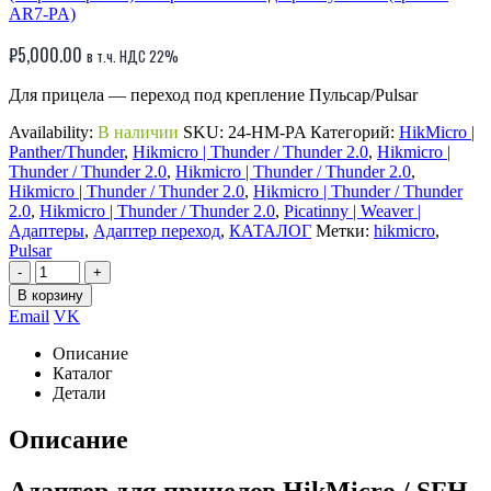
AR7-PA)
₽
5,000.00
в т.ч. НДС 22%
Для прицела — переход под крепление Пульсар/Pulsar
Availability:
В наличии
SKU:
24-HM-PA
Категорий:
HikMicro |
Panther/Thunder
,
Hikmicro | Thunder / Thunder 2.0
,
Hikmicro |
Thunder / Thunder 2.0
,
Hikmicro | Thunder / Thunder 2.0
,
Hikmicro | Thunder / Thunder 2.0
,
Hikmicro | Thunder / Thunder
2.0
,
Hikmicro | Thunder / Thunder 2.0
,
Picatinny | Weaver |
Адаптеры
,
Адаптер переход
,
КАТАЛОГ
Метки:
hikmicro
,
Pulsar
-
+
В корзину
Email
VK
Описание
Каталог
Детали
Описание
Адаптер для прицелов HikMicro / SFH