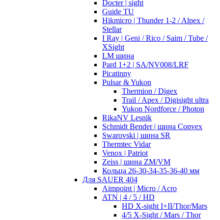
Docter | sight
Guide TU
Hikmicro | Thunder 1-2 / Alpex /
Stellar
I Ray | Geni / Rico / Saim / Tube /
XSight
LM шина
Pard 1+2 | SA/NV008/LRF
Picatinny
Pulsar & Yukon
Thermion / Digex
Trail / Apex / Digisight ultra
Yukon Nordforce / Photon
RikaNV Lesnik
Schmidt Bender | шина Convex
Swarovski | шина SR
Thermtec Vidar
Venox | Patriot
Zeiss | шина ZM/VM
Кольца 26-30-34-35-36-40 мм
Для SAUER 404
Aimpoint | Micro / Acro
ATN | 4 / 5 / HD
HD X-sight I+II/Thor/Mars
4/5 X-Sight / Mars / Thor