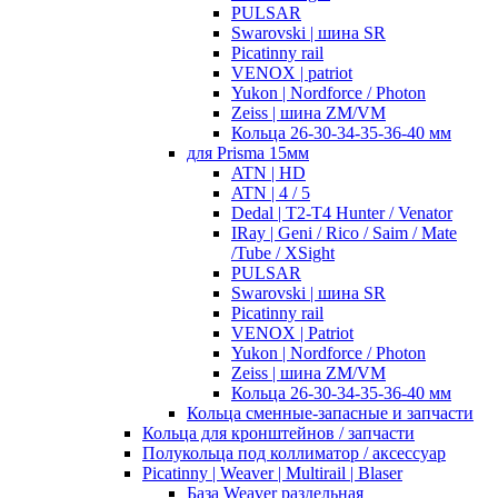
PULSAR
Swarovski | шина SR
Picatinny rail
VENOX | patriot
Yukon | Nordforce / Photon
Zeiss | шина ZM/VM
Кольца 26-30-34-35-36-40 мм
для Prisma 15мм
ATN | HD
ATN | 4 / 5
Dedal | T2-T4 Hunter / Venator
IRay | Geni / Rico / Saim / Mate
/Tube / XSight
PULSAR
Swarovski | шина SR
Picatinny rail
VENOX | Patriot
Yukon | Nordforce / Photon
Zeiss | шина ZM/VM
Кольца 26-30-34-35-36-40 мм
Кольца сменные-запасные и запчасти
Кольца для кронштейнов / запчасти
Полукольца под коллиматор / аксессуар
Picatinny | Weaver | Multirail | Blaser
База Weaver раздельная