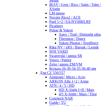
Stellar
IRAY | Geni / Rico / Saim / Tube /
XSight
LM шина
Nocpix Rico2 / ACE
Pard 1+2 | SA/NV008/LRF
Picatinny
Pulsar & Yukon
Apex / Trail / Digisight ultra
Thermion / Digex
Yukon Photon / Nordforce
Rika NV | xRS / Barsuk / Lesnik
SFH VARD
Swarovski | шина SR
Venox | Patriot
Zeiss | шина ZM/VM
Кольца 26-30-34-35-36-40 мм
Для CZ 550/557
Aimpoint | Micro / Acro
ARKON Alfa 1+2 / Arma
ATN | 4 / 5 / HD
HD X-Sight I+II / Mars
4/5 X-Sight / Mars / Thor
Conotech NAR
Guide | TU