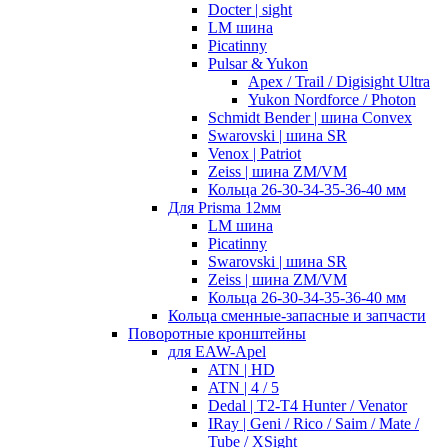
Docter | sight
LM шина
Picatinny
Pulsar & Yukon
Apex / Trail / Digisight Ultra
Yukon Nordforce / Photon
Schmidt Bender | шина Convex
Swarovski | шина SR
Venox | Patriot
Zeiss | шина ZM/VM
Кольца 26-30-34-35-36-40 мм
Для Prisma 12мм
LM шина
Picatinny
Swarovski | шина SR
Zeiss | шина ZM/VM
Кольца 26-30-34-35-36-40 мм
Кольца сменные-запасные и запчасти
Поворотные кронштейны
для EAW-Apel
ATN | HD
ATN | 4 / 5
Dedal | T2-T4 Hunter / Venator
IRay | Geni / Rico / Saim / Mate /
Tube / XSight