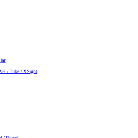
lar
MAH / Tube / XSight
d / Barsuk