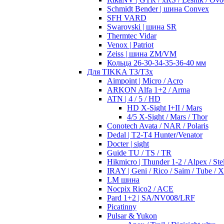
Schmidt Bender | шина Convex
SFH VARD
Swarovski | шина SR
Thermtec Vidar
Venox | Patriot
Zeiss | шина ZM/VM
Кольца 26-30-34-35-36-40 мм
Для TIKKA T3/T3x
Aimpoint | Micro / Acro
ARKON Alfa 1+2 / Arma
ATN | 4 / 5 / HD
HD X-Sight I+II / Mars
4/5 X-Sight / Mars / Thor
Conotech Avata / NAR / Polaris
Dedal | T2-T4 Hunter/Venator
Docter | sight
Guide TU / TS / TR
Hikmicro | Thunder 1-2 / Alpex / Stel
IRAY | Geni / Rico / Saim / Tube / 
LM шина
Nocpix Rico2 / ACE
Pard 1+2 | SA/NV008/LRF
Picatinny
Pulsar & Yukon