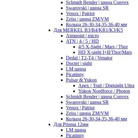
Schmidt Bender | шина Convex
Swarovski | шина SR
Venox | Patriot
Zeiss | шина ZM/VM
Кольца 26-30-34-35-36-40 мм
Для MERKEL B3/B4/KR1/K3/K5
Aimpoint | micro
ATN | 4 / 5 / HD
4/5 X-Sight / Mars / Thor
HD X-sight I+II/Thor/Mars
Dedal | T2-T4 / Venator
Docter | sight
LM шина
Picatinny
Pulsar & Yukon
Apex / Trail / Digisight Ultra
Yukon Nordforce / Photon
Schmidt Bender | шина Convex
Swarovski | шина SR
Venox | Patriot
Zeiss | шина ZM/VM
Кольца 26-30-34-35-36-40 мм
Для Prisma 12мм
LM шина
Picatinny