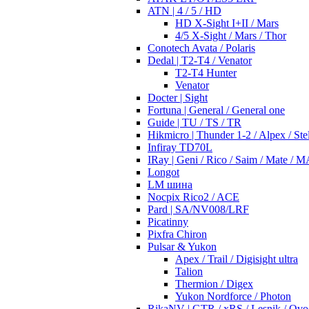
ATN | 4 / 5 / HD
HD X-Sight I+II / Mars
4/5 X-Sight / Mars / Thor
Conotech Avata / Polaris
Dedal | T2-T4 / Venator
T2-T4 Hunter
Venator
Docter | Sight
Fortuna | General / General one
Guide | TU / TS / TR
Hikmicro | Thunder 1-2 / Alpex / Stel
Infiray TD70L
IRay | Geni / Rico / Saim / Mate / 
Longot
LM шина
Nocpix Rico2 / ACE
Pard | SA/NV008/LRF
Picatinny
Pixfra Chiron
Pulsar & Yukon
Apex / Trail / Digisight ultra
Talion
Thermion / Digex
Yukon Nordforce / Photon
RikaNV | GTR / xRS / Lesnik / Ovo