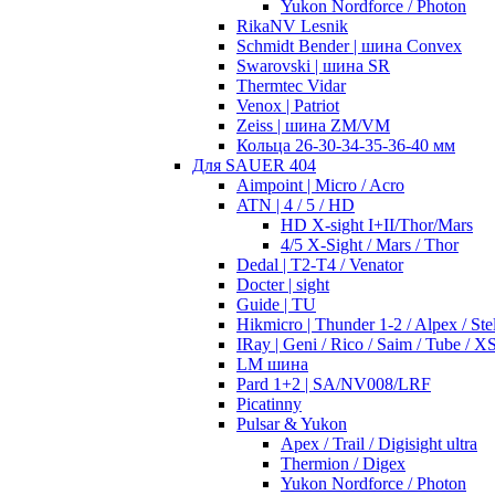
Yukon Nordforce / Photon
RikaNV Lesnik
Schmidt Bender | шина Convex
Swarovski | шина SR
Thermtec Vidar
Venox | Patriot
Zeiss | шина ZM/VM
Кольца 26-30-34-35-36-40 мм
Для SAUER 404
Aimpoint | Micro / Acro
ATN | 4 / 5 / HD
HD X-sight I+II/Thor/Mars
4/5 X-Sight / Mars / Thor
Dedal | T2-T4 / Venator
Docter | sight
Guide | TU
Hikmicro | Thunder 1-2 / Alpex / Stel
IRay | Geni / Rico / Saim / Tube / X
LM шина
Pard 1+2 | SA/NV008/LRF
Picatinny
Pulsar & Yukon
Apex / Trail / Digisight ultra
Thermion / Digex
Yukon Nordforce / Photon