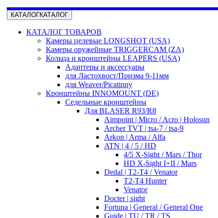
КАТАЛОГ
КАТАЛОГ
КАТАЛОГ ТОВАРОВ
Камеры целевые LONGSHOT (USA)
Камеры оружейные TRIGGERCAM (ZA)
Кольца и кронштейны LEAPERS (USA)
Адаптеры и аксессуары
для Ластохвост/Призма 9-11мм
для Weaver/Picatinny
Кронштейны INNOMOUNT (DE)
Седельные кронштейны
Для BLASER R93/R8
Aimpoint | Micro / Acro | Holosun
Archer TVT | tsa-7 / tsa-9
Arkon | Arma / Alfa
ATN | 4 / 5 / HD
4/5 X-Sight / Mars / Thor
HD X-Sight I+II / Mars
Dedal | T2-T4 / Venator
T2-T4 Hunter
Venator
Docter | sight
Fortuna | General / General One
Guide | TU / TR / TS