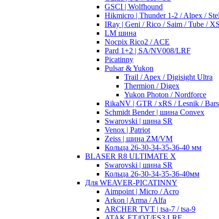
GSCI | Wolfhound
Hikmicro | Thunder 1-2 / Alpex / Stel
IRay | Geni / Rico / Saim / Tube / 
LM шина
Nocpix Rico2 / ACE
Pard 1+2 | SA/NV008/LRF
Picatinny
Pulsar & Yukon
Trail / Apex / Digisight Ultra
Thermion / Digex
Yukon Photon / Nordforce
RikaNV | GTR / xRS / Lesnik / Bar
Schmidt Bender | шина Convex
Swarovski | шина SR
Venox | Patriot
Zeiss | шина ZM/VM
Кольца 26-30-34-35-36-40 мм
BLASER R8 ULTIMATE X
Swarovski | шина SR
Кольца 26-30-34-35-36-40мм
Для WEAVER-PICATINNY
Aimpoint | Micro / Acro
Arkon | Arma / Alfa
ARCHER TVT | tsa-7 / tsa-9
ATAK ET/OT/ES3 LRF