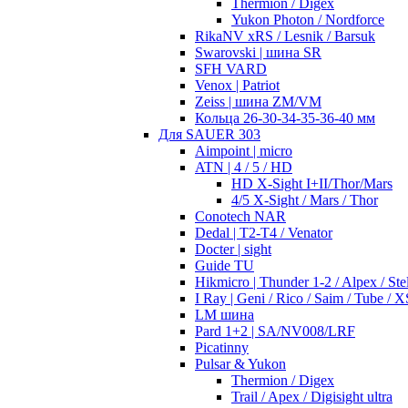
Thermion / Digex
Yukon Photon / Nordforce
RikaNV xRS / Lesnik / Barsuk
Swarovski | шина SR
SFH VARD
Venox | Patriot
Zeiss | шина ZM/VM
Кольца 26-30-34-35-36-40 мм
Для SAUER 303
Aimpoint | micro
ATN | 4 / 5 / HD
HD X-Sight I+II/Thor/Mars
4/5 X-Sight / Mars / Thor
Conotech NAR
Dedal | T2-T4 / Venator
Docter | sight
Guide TU
Hikmicro | Thunder 1-2 / Alpex / Stel
I Ray | Geni / Rico / Saim / Tube / X
LM шина
Pard 1+2 | SA/NV008/LRF
Picatinny
Pulsar & Yukon
Thermion / Digex
Trail / Apex / Digisight ultra