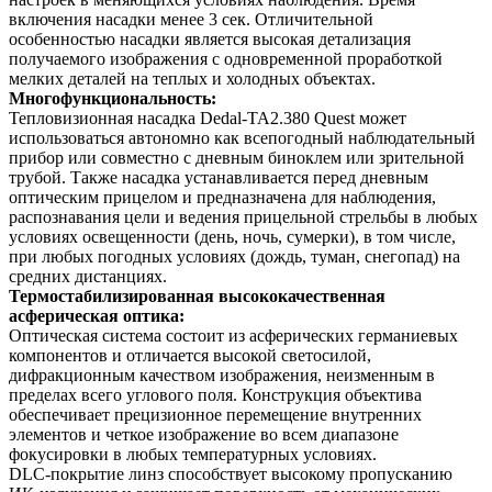
включения насадки менее 3 сек. Отличительной
особенностью насадки является высокая детализация
получаемого изображения с одновременной проработкой
мелких деталей на теплых и холодных объектах.
Многофункциональность:
Тепловизионная насадка Dedal-TA2.380 Quest может
использоваться автономно как всепогодный наблюдательный
прибор или совместно с дневным биноклем или зрительной
трубой. Также насадка устанавливается перед дневным
оптическим прицелом и предназначена для наблюдения,
распознавания цели и ведения прицельной стрельбы в любых
условиях освещенности (день, ночь, сумерки), в том числе,
при любых погодных условиях (дождь, туман, снегопад) на
средних дистанциях.
Термостабилизированная высококачественная
асферическая оптика:
Оптическая система состоит из асферических германиевых
компонентов и отличается высокой светосилой,
дифракционным качеством изображения, неизменным в
пределах всего углового поля. Конструкция объектива
обеспечивает прецизионное перемещение внутренних
элементов и четкое изображение во всем диапазоне
фокусировки в любых температурных условиях.
DLC-покрытие линз способствует высокому пропусканию