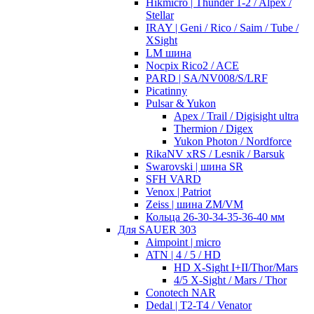
Hikmicro | Thunder 1-2 / Alpex /
Stellar
IRAY | Geni / Rico / Saim / Tube /
XSight
LM шина
Nocpix Rico2 / ACE
PARD | SA/NV008/S/LRF
Picatinny
Pulsar & Yukon
Apex / Trail / Digisight ultra
Thermion / Digex
Yukon Photon / Nordforce
RikaNV xRS / Lesnik / Barsuk
Swarovski | шина SR
SFH VARD
Venox | Patriot
Zeiss | шина ZM/VM
Кольца 26-30-34-35-36-40 мм
Для SAUER 303
Aimpoint | micro
ATN | 4 / 5 / HD
HD X-Sight I+II/Thor/Mars
4/5 X-Sight / Mars / Thor
Conotech NAR
Dedal | T2-T4 / Venator