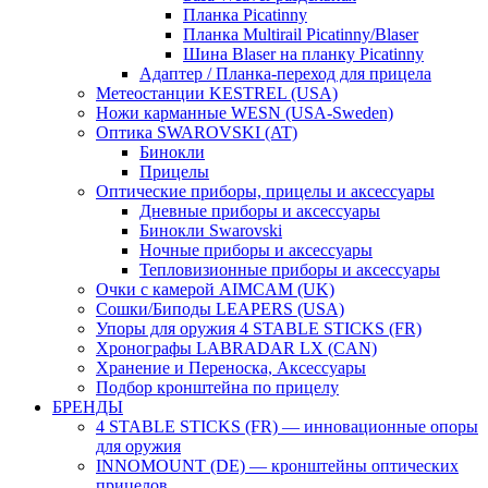
Планка Picatinny
Планка Multirail Picatinny/Blaser
Шина Blaser на планку Picatinny
Адаптер / Планка-переход для прицела
Метеостанции KESTREL (USA)
Ножи карманные WESN (USA-Sweden)
Оптика SWAROVSKI (AT)
Бинокли
Прицелы
Оптические приборы, прицелы и аксессуары
Дневные приборы и аксессуары
Бинокли Swarovski
Ночные приборы и аксессуары
Тепловизионные приборы и аксессуары
Очки с камерой AIMCAM (UK)
Сошки/Биподы LEAPERS (USA)
Упоры для оружия 4 STABLE STICKS (FR)
Хронографы LABRADAR LX (CAN)
Хранение и Переноска, Аксессуары
Подбор кронштейна по прицелу
БРЕНДЫ
4 STABLE STICKS (FR) — инновационные опоры
для оружия
INNOMOUNT (DE) — кронштейны оптических
прицелов