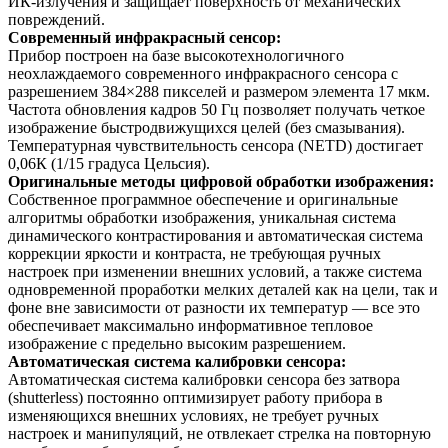
ИК-излучения и защищает поверхность от механических
повреждений.
Современный инфракрасный сенсор:
Прибор построен на базе высокотехнологичного
неохлаждаемого современного инфракрасного сенсора с
разрешением 384×288 пикселей и размером элемента 17 мкм.
Частота обновления кадров 50 Гц позволяет получать четкое
изображение быстродвижущихся целей (без смазывания).
Температурная чувствительность сенсора (NETD) достигает
0,06К (1/15 градуса Цельсия).
Оригинальные методы цифровой обработки изображения:
Собственное программное обеспечение и оригинальные
алгоритмы обработки изображения, уникальная система
динамического контрастирования и автоматическая система
коррекции яркости и контраста, не требующая ручных
настроек при изменении внешних условий, а также система
одновременной проработки мелких деталей как на цели, так и
фоне вне зависимости от разности их температур — все это
обеспечивает максимально информативное тепловое
изображение с предельно высоким разрешением.
Автоматическая система калибровки сенсора:
Автоматическая система калибровки сенсора без затвора
(shutterless) постоянно оптимизирует работу прибора в
изменяющихся внешних условиях, не требует ручных
настроек и манипуляций, не отвлекает стрелка на повторную