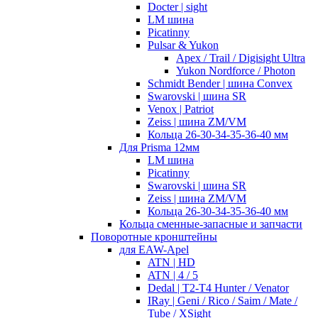
Docter | sight
LM шина
Picatinny
Pulsar & Yukon
Apex / Trail / Digisight Ultra
Yukon Nordforce / Photon
Schmidt Bender | шина Convex
Swarovski | шина SR
Venox | Patriot
Zeiss | шина ZM/VM
Кольца 26-30-34-35-36-40 мм
Для Prisma 12мм
LM шина
Picatinny
Swarovski | шина SR
Zeiss | шина ZM/VM
Кольца 26-30-34-35-36-40 мм
Кольца сменные-запасные и запчасти
Поворотные кронштейны
для EAW-Apel
ATN | HD
ATN | 4 / 5
Dedal | T2-T4 Hunter / Venator
IRay | Geni / Rico / Saim / Mate /
Tube / XSight