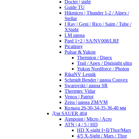
Docter | sight
Guide TU
Hikmicro | Thunder 1-2 / Alpex /
Stellar
I Ray | Geni / Rico / Saim / Tube /
XSight
LM шина
Pard 1+2 | SA/NV008/LRF
Picatinny
Pulsar & Yukon
Thermion / Digex
Trail / Apex / Digisight ultra
Yukon Nordforce / Photon
RikaNV Lesnik
Schmidt Bender | шина Convex
Swarovski | шина SR
Thermtec Vidar
Venox | Patriot
Zeiss | шина ZM/VM
Кольца 26-30-34-35-36-40 мм
Для SAUER 404
Aimpoint | Micro / Acro
ATN | 4 / 5 / HD
HD X-sight I+II/Thor/Mars
4/5 X-Sight / Mars / Thor