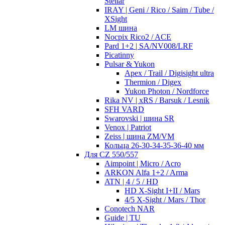
Stellar
IRAY | Geni / Rico / Saim / Tube /
XSight
LM шина
Nocpix Rico2 / ACE
Pard 1+2 | SA/NV008/LRF
Picatinny
Pulsar & Yukon
Apex / Trail / Digisight ultra
Thermion / Digex
Yukon Photon / Nordforce
Rika NV | xRS / Barsuk / Lesnik
SFH VARD
Swarovski | шина SR
Venox | Patriot
Zeiss | шина ZM/VM
Кольца 26-30-34-35-36-40 мм
Для CZ 550/557
Aimpoint | Micro / Acro
ARKON Alfa 1+2 / Arma
ATN | 4 / 5 / HD
HD X-Sight I+II / Mars
4/5 X-Sight / Mars / Thor
Conotech NAR
Guide | TU