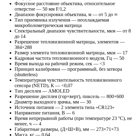
Фокусное расстояние объектива, относительное
отверстие — 50 мм F/1,2
Диапазон фокусировки объектива, м — от 5 до ∞
Тип приемника излучения — неохлаждаемая
микроболометрическая матрица
Спектральный диапазон чувствительности, мкм — от 8
до 14
Разрешение тепловизионной матрицы, элементов —
384×288
Размер элемента тепловизионной матрицы, мкм — 17
Кадровая частота тепловизионного модуля, Гц — 50
Время выхода на рабочий режим, сек — <3
Принцип калибровки — программный, без затвора
(shutterless)
Температурная чувствительность тепловизионного
сенсора (NETD), К — <0,07
Тип дисплея — AMOLED
Разрешение дисплея (гор×верт), пиксель — 800×600
Диаметр выходного зрачка, мм — 30
Источник питания — 2 элемента типа «CR123»
Напряжение питания, В — 6
Время непрерывной работы (при температуре 23 °С), не
менее, ч — 4
Габаритные размеры, (Д×Ш×В), мм — 273×71×73
Масса, кг — 0,64