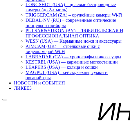
LONGSHOT (USA) – целевые беспроводные
камеры (до 2-х миль)
TRIGGERCAM (ZA) – оружейные камеры Wi-Fi
DEDAL-NV (RU) – современные оптические
прицелы и приборы
PULSAR&YUKON (BY) – ЛЮБИТЕЛЬСКАЯ И
ПРОФЕССИОНАЛЬНАЯ ОПТИКА
WESN (USA) — Карманные ножи и аксессуары
AIMCAM (UK) — стрелковые очки с
видеокамерой Wi-Fi
LABRADAR (CA) — хронографы и аксессуары
KESTREL (USA) — карманные метеостанции
LEAPERS (USA) — кольца и сошки
MAGPUL (USA) - кейсы, чехлы, сумки и
органайзеры
НОВОСТИ и СОБЫТИЯ
ЛИКБЕЗ