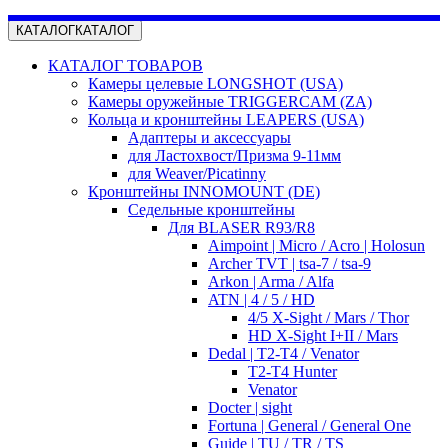
КАТАЛОГ
КАТАЛОГ
КАТАЛОГ ТОВАРОВ
Камеры целевые LONGSHOT (USA)
Камеры оружейные TRIGGERCAM (ZA)
Кольца и кронштейны LEAPERS (USA)
Адаптеры и аксессуары
для Ластохвост/Призма 9-11мм
для Weaver/Picatinny
Кронштейны INNOMOUNT (DE)
Седельные кронштейны
Для BLASER R93/R8
Aimpoint | Micro / Acro | Holosun
Archer TVT | tsa-7 / tsa-9
Arkon | Arma / Alfa
ATN | 4 / 5 / HD
4/5 X-Sight / Mars / Thor
HD X-Sight I+II / Mars
Dedal | T2-T4 / Venator
T2-T4 Hunter
Venator
Docter | sight
Fortuna | General / General One
Guide | TU / TR / TS