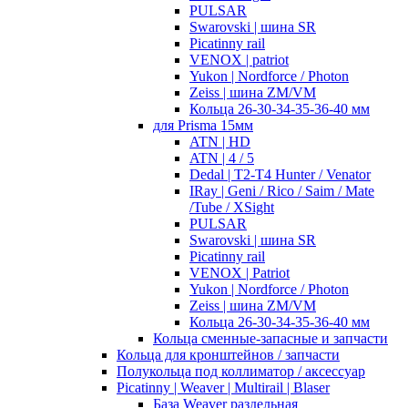
PULSAR
Swarovski | шина SR
Picatinny rail
VENOX | patriot
Yukon | Nordforce / Photon
Zeiss | шина ZM/VM
Кольца 26-30-34-35-36-40 мм
для Prisma 15мм
ATN | HD
ATN | 4 / 5
Dedal | T2-T4 Hunter / Venator
IRay | Geni / Rico / Saim / Mate
/Tube / XSight
PULSAR
Swarovski | шина SR
Picatinny rail
VENOX | Patriot
Yukon | Nordforce / Photon
Zeiss | шина ZM/VM
Кольца 26-30-34-35-36-40 мм
Кольца сменные-запасные и запчасти
Кольца для кронштейнов / запчасти
Полукольца под коллиматор / аксессуар
Picatinny | Weaver | Multirail | Blaser
База Weaver раздельная