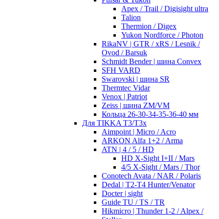
Apex / Trail / Digisight ultra
Talion
Thermion / Digex
Yukon Nordforce / Photon
RikaNV | GTR / xRS / Lesnik /
Ovod / Barsuk
Schmidt Bender | шина Convex
SFH VARD
Swarovski | шина SR
Thermtec Vidar
Venox | Patriot
Zeiss | шина ZM/VM
Кольца 26-30-34-35-36-40 мм
Для TIKKA T3/T3x
Aimpoint | Micro / Acro
ARKON Alfa 1+2 / Arma
ATN | 4 / 5 / HD
HD X-Sight I+II / Mars
4/5 X-Sight / Mars / Thor
Conotech Avata / NAR / Polaris
Dedal | T2-T4 Hunter/Venator
Docter | sight
Guide TU / TS / TR
Hikmicro | Thunder 1-2 / Alpex /