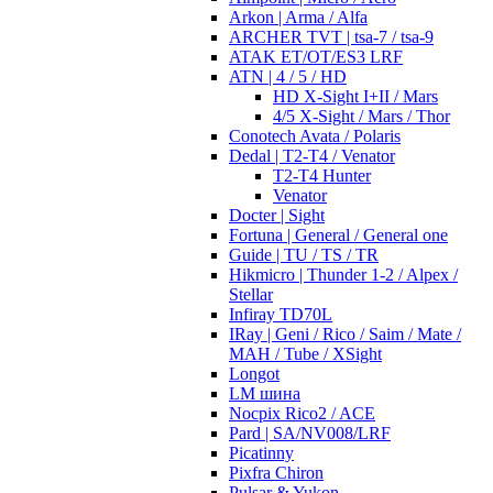
Arkon | Arma / Alfa
ARCHER TVT | tsa-7 / tsa-9
ATAK ET/OT/ES3 LRF
ATN | 4 / 5 / HD
HD X-Sight I+II / Mars
4/5 X-Sight / Mars / Thor
Conotech Avata / Polaris
Dedal | T2-T4 / Venator
T2-T4 Hunter
Venator
Docter | Sight
Fortuna | General / General one
Guide | TU / TS / TR
Hikmicro | Thunder 1-2 / Alpex /
Stellar
Infiray TD70L
IRay | Geni / Rico / Saim / Mate /
MAH / Tube / XSight
Longot
LM шина
Nocpix Rico2 / ACE
Pard | SA/NV008/LRF
Picatinny
Pixfra Chiron
Pulsar & Yukon