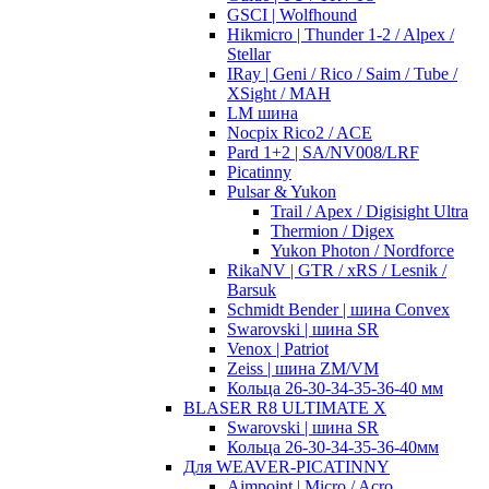
GSCI | Wolfhound
Hikmicro | Thunder 1-2 / Alpex /
Stellar
IRay | Geni / Rico / Saim / Tube /
XSight / MAH
LM шина
Nocpix Rico2 / ACE
Pard 1+2 | SA/NV008/LRF
Picatinny
Pulsar & Yukon
Trail / Apex / Digisight Ultra
Thermion / Digex
Yukon Photon / Nordforce
RikaNV | GTR / xRS / Lesnik /
Barsuk
Schmidt Bender | шина Convex
Swarovski | шина SR
Venox | Patriot
Zeiss | шина ZM/VM
Кольца 26-30-34-35-36-40 мм
BLASER R8 ULTIMATE X
Swarovski | шина SR
Кольца 26-30-34-35-36-40мм
Для WEAVER-PICATINNY
Aimpoint | Micro / Acro