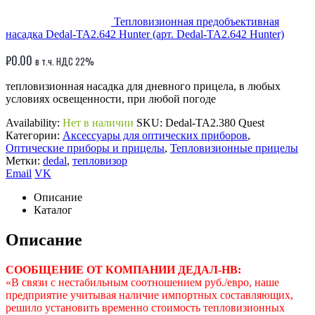
Тепловизионная предобъективная
насадка Dedal-TA2.642 Hunter (арт. Dedal-TA2.642 Hunter)
₽
0.00
в т.ч. НДС 22%
тепловизионная насадка для дневного прицела, в любых
условиях освещенности, при любой погоде
Availability:
Нет в наличии
SKU:
Dedal-TA2.380 Quest
Категории:
Аксессуары для оптических приборов
,
Оптические приборы и прицелы
,
Тепловизионные прицелы
Метки:
dedal
,
тепловизор
Email
VK
Описание
Каталог
Описание
СООБЩЕНИЕ ОТ КОМПАНИИ ДЕДАЛ-НВ:
«В связи с нестабильным соотношением руб./евро, наше
предприятие учитывая наличие импортных составляющих,
решило установить временно стоимость тепловизионных