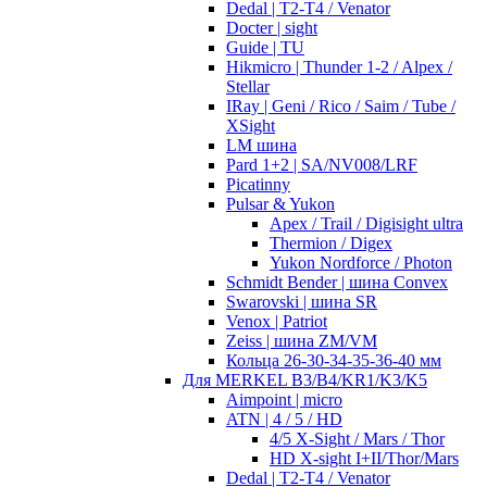
Dedal | T2-T4 / Venator
Docter | sight
Guide | TU
Hikmicro | Thunder 1-2 / Alpex /
Stellar
IRay | Geni / Rico / Saim / Tube /
XSight
LM шина
Pard 1+2 | SA/NV008/LRF
Picatinny
Pulsar & Yukon
Apex / Trail / Digisight ultra
Thermion / Digex
Yukon Nordforce / Photon
Schmidt Bender | шина Convex
Swarovski | шина SR
Venox | Patriot
Zeiss | шина ZM/VM
Кольца 26-30-34-35-36-40 мм
Для MERKEL B3/B4/KR1/K3/K5
Aimpoint | micro
ATN | 4 / 5 / HD
4/5 X-Sight / Mars / Thor
HD X-sight I+II/Thor/Mars
Dedal | T2-T4 / Venator