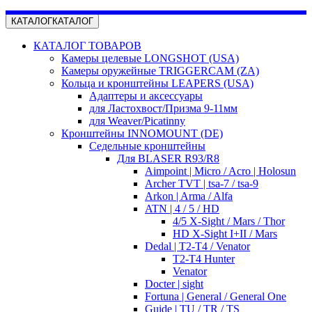
КАТАЛОГ
КАТАЛОГ
КАТАЛОГ ТОВАРОВ
Камеры целевые LONGSHOT (USA)
Камеры оружейные TRIGGERCAM (ZA)
Кольца и кронштейны LEAPERS (USA)
Адаптеры и аксессуары
для Ластохвост/Призма 9-11мм
для Weaver/Picatinny
Кронштейны INNOMOUNT (DE)
Седельные кронштейны
Для BLASER R93/R8
Aimpoint | Micro / Acro | Holosun
Archer TVT | tsa-7 / tsa-9
Arkon | Arma / Alfa
ATN | 4 / 5 / HD
4/5 X-Sight / Mars / Thor
HD X-Sight I+II / Mars
Dedal | T2-T4 / Venator
T2-T4 Hunter
Venator
Docter | sight
Fortuna | General / General One
Guide | TU / TR / TS