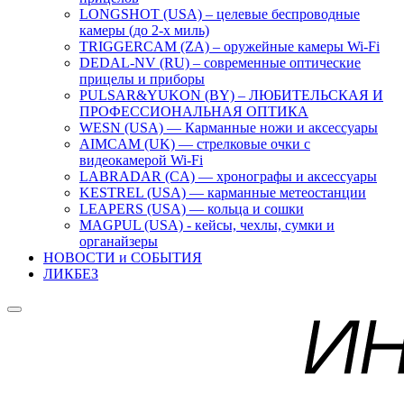
LONGSHOT (USA) – целевые беспроводные
камеры (до 2-х миль)
TRIGGERCAM (ZA) – оружейные камеры Wi-Fi
DEDAL-NV (RU) – современные оптические
прицелы и приборы
PULSAR&YUKON (BY) – ЛЮБИТЕЛЬСКАЯ И
ПРОФЕССИОНАЛЬНАЯ ОПТИКА
WESN (USA) — Карманные ножи и аксессуары
AIMCAM (UK) — стрелковые очки с
видеокамерой Wi-Fi
LABRADAR (CA) — хронографы и аксессуары
KESTREL (USA) — карманные метеостанции
LEAPERS (USA) — кольца и сошки
MAGPUL (USA) - кейсы, чехлы, сумки и
органайзеры
НОВОСТИ и СОБЫТИЯ
ЛИКБЕЗ