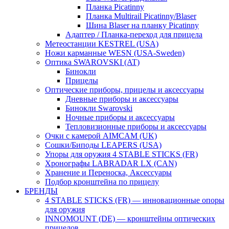
Планка Picatinny
Планка Multirail Picatinny/Blaser
Шина Blaser на планку Picatinny
Адаптер / Планка-переход для прицела
Метеостанции KESTREL (USA)
Ножи карманные WESN (USA-Sweden)
Оптика SWAROVSKI (AT)
Бинокли
Прицелы
Оптические приборы, прицелы и аксессуары
Дневные приборы и аксессуары
Бинокли Swarovski
Ночные приборы и аксессуары
Тепловизионные приборы и аксессуары
Очки с камерой AIMCAM (UK)
Сошки/Биподы LEAPERS (USA)
Упоры для оружия 4 STABLE STICKS (FR)
Хронографы LABRADAR LX (CAN)
Хранение и Переноска, Аксессуары
Подбор кронштейна по прицелу
БРЕНДЫ
4 STABLE STICKS (FR) — инновационные опоры
для оружия
INNOMOUNT (DE) — кронштейны оптических
прицелов