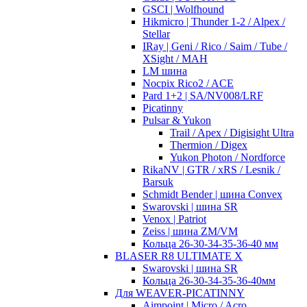
GSCI | Wolfhound
Hikmicro | Thunder 1-2 / Alpex /
Stellar
IRay | Geni / Rico / Saim / Tube /
XSight / MAH
LM шина
Nocpix Rico2 / ACE
Pard 1+2 | SA/NV008/LRF
Picatinny
Pulsar & Yukon
Trail / Apex / Digisight Ultra
Thermion / Digex
Yukon Photon / Nordforce
RikaNV | GTR / xRS / Lesnik /
Barsuk
Schmidt Bender | шина Convex
Swarovski | шина SR
Venox | Patriot
Zeiss | шина ZM/VM
Кольца 26-30-34-35-36-40 мм
BLASER R8 ULTIMATE X
Swarovski | шина SR
Кольца 26-30-34-35-36-40мм
Для WEAVER-PICATINNY
Aimpoint | Micro / Acro