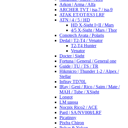
Arkon | Arma / Alfa
ARCHER TVT | tsa-7 / tsa-9
ATAK ET/OT/ES3 LRF
ATN | 4 / 5 / HD
HD X-Sight I+II / Mars
4/5 X-Sight / Mars / Thor
Conotech Avata / Polaris
Dedal | T2-T4 / Venator
T2-T4 Hunter
Venator
Docter | Sight
Fortuna | General / General one
Guide | TU / TS / TR
Hikmicro | Thunder 1-2 / Alpex /
Stellar
Infiray TD70L
IRay | Geni / Rico / Saim / Mate /
MAH / Tube / XSight
Longot
LM шина
Nocpix Rico2 / ACE
Pard | SA/NV008/LRF
Picatinny
Pixfra Chiron
Pulsar & Yukon