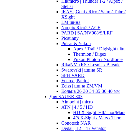
Hikmicro | Thunder 1-2 / Alpex /
Stellar
IRAY | Geni / Rico / Saim / Tube /
XSight
LM шина
Nocpix Rico2 / ACE
PARD | SA/NV008/S/LRF
Picatinny
Pulsar & Yukon
Apex / Trail / Digisight ultra
Thermion / Digex
Yukon Photon / Nordforce
RikaNV xRS / Lesnik / Barsuk
Swarovski | шина SR
SFH VARD
Venox | Patriot
Zeiss | шина ZM/VM
Кольца 26-30-34-35-36-40 мм
Для SAUER 303
Aimpoint | micro
ATN | 4 / 5 / HD
HD X-Sight I+II/Thor/Mars
4/5 X-Sight / Mars / Thor
Conotech NAR
Dedal | T2-T4 / Venator