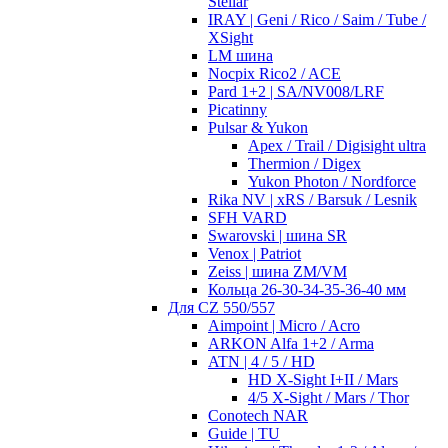
Stellar
IRAY | Geni / Rico / Saim / Tube /
XSight
LM шина
Nocpix Rico2 / ACE
Pard 1+2 | SA/NV008/LRF
Picatinny
Pulsar & Yukon
Apex / Trail / Digisight ultra
Thermion / Digex
Yukon Photon / Nordforce
Rika NV | xRS / Barsuk / Lesnik
SFH VARD
Swarovski | шина SR
Venox | Patriot
Zeiss | шина ZM/VM
Кольца 26-30-34-35-36-40 мм
Для CZ 550/557
Aimpoint | Micro / Acro
ARKON Alfa 1+2 / Arma
ATN | 4 / 5 / HD
HD X-Sight I+II / Mars
4/5 X-Sight / Mars / Thor
Conotech NAR
Guide | TU