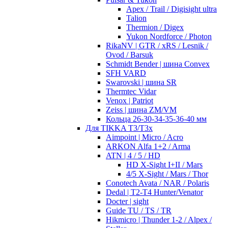
Apex / Trail / Digisight ultra
Talion
Thermion / Digex
Yukon Nordforce / Photon
RikaNV | GTR / xRS / Lesnik /
Ovod / Barsuk
Schmidt Bender | шина Convex
SFH VARD
Swarovski | шина SR
Thermtec Vidar
Venox | Patriot
Zeiss | шина ZM/VM
Кольца 26-30-34-35-36-40 мм
Для TIKKA T3/T3x
Aimpoint | Micro / Acro
ARKON Alfa 1+2 / Arma
ATN | 4 / 5 / HD
HD X-Sight I+II / Mars
4/5 X-Sight / Mars / Thor
Conotech Avata / NAR / Polaris
Dedal | T2-T4 Hunter/Venator
Docter | sight
Guide TU / TS / TR
Hikmicro | Thunder 1-2 / Alpex /