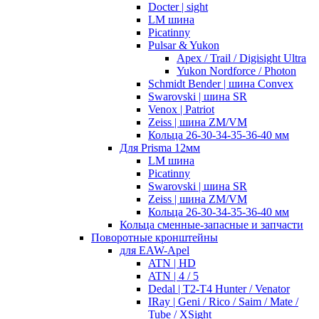
Docter | sight
LM шина
Picatinny
Pulsar & Yukon
Apex / Trail / Digisight Ultra
Yukon Nordforce / Photon
Schmidt Bender | шина Convex
Swarovski | шина SR
Venox | Patriot
Zeiss | шина ZM/VM
Кольца 26-30-34-35-36-40 мм
Для Prisma 12мм
LM шина
Picatinny
Swarovski | шина SR
Zeiss | шина ZM/VM
Кольца 26-30-34-35-36-40 мм
Кольца сменные-запасные и запчасти
Поворотные кронштейны
для EAW-Apel
ATN | HD
ATN | 4 / 5
Dedal | T2-T4 Hunter / Venator
IRay | Geni / Rico / Saim / Mate /
Tube / XSight