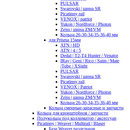
PULSAR
Swarovski | шина SR
Picatinny rail
VENOX | patriot
Yukon | Nordforce / Photon
Zeiss | шина ZM/VM
Кольца 26-30-34-35-36-40 мм
для Prisma 15мм
ATN | HD
ATN | 4 / 5
Dedal | T2-T4 Hunter / Venator
IRay | Geni / Rico / Saim / Mate
/Tube / XSight
PULSAR
Swarovski | шина SR
Picatinny rail
VENOX | Patriot
Yukon | Nordforce / Photon
Zeiss | шина ZM/VM
Кольца 26-30-34-35-36-40 мм
Кольца сменные-запасные и запчасти
Кольца для кронштейнов / запчасти
Полукольца под коллиматор / аксессуар
Picatinny | Weaver | Multirail | Blaser
База Weaver раздельная