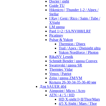
Docter | sight
Guide TU
Hikmicro | Thunder 1-2 / Alpex /
Stellar
I Ray | Geni / Rico / Saim / Tube /
XSight
LM шина
Pard 1+2 | SA/NV008/LRF
Picatinny
Pulsar & Yukon
Thermion / Digex
Trail / Apex / Digisight ultra
Yukon Nordforce / Photon
RikaNV Lesnik
Schmidt Bender | шина Convex
Swarovski | шина SR
Thermtec Vidar
Venox | Patriot
Zeiss | шина ZM/VM
Кольца 26-30-34-35-36-40 мм
Для SAUER 404
Aimpoint | Micro / Acro
ATN | 4 / 5 / HD
HD X-sight I+II/Thor/Mars
4/5 X-Sight / Mars / Thor