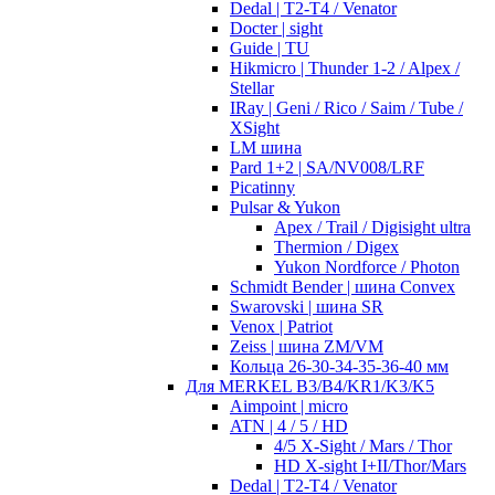
Dedal | T2-T4 / Venator
Docter | sight
Guide | TU
Hikmicro | Thunder 1-2 / Alpex /
Stellar
IRay | Geni / Rico / Saim / Tube /
XSight
LM шина
Pard 1+2 | SA/NV008/LRF
Picatinny
Pulsar & Yukon
Apex / Trail / Digisight ultra
Thermion / Digex
Yukon Nordforce / Photon
Schmidt Bender | шина Convex
Swarovski | шина SR
Venox | Patriot
Zeiss | шина ZM/VM
Кольца 26-30-34-35-36-40 мм
Для MERKEL B3/B4/KR1/K3/K5
Aimpoint | micro
ATN | 4 / 5 / HD
4/5 X-Sight / Mars / Thor
HD X-sight I+II/Thor/Mars
Dedal | T2-T4 / Venator