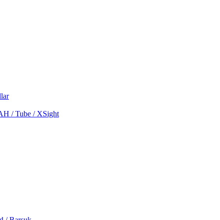
lar
MAH / Tube / XSight
d / Barsuk