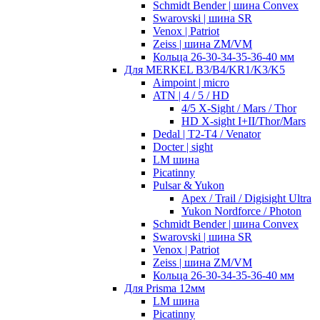
Schmidt Bender | шина Convex
Swarovski | шина SR
Venox | Patriot
Zeiss | шина ZM/VM
Кольца 26-30-34-35-36-40 мм
Для MERKEL B3/B4/KR1/K3/K5
Aimpoint | micro
ATN | 4 / 5 / HD
4/5 X-Sight / Mars / Thor
HD X-sight I+II/Thor/Mars
Dedal | T2-T4 / Venator
Docter | sight
LM шина
Picatinny
Pulsar & Yukon
Apex / Trail / Digisight Ultra
Yukon Nordforce / Photon
Schmidt Bender | шина Convex
Swarovski | шина SR
Venox | Patriot
Zeiss | шина ZM/VM
Кольца 26-30-34-35-36-40 мм
Для Prisma 12мм
LM шина
Picatinny