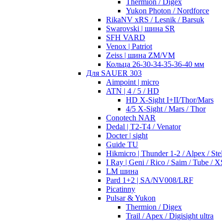
Thermion / Digex
Yukon Photon / Nordforce
RikaNV xRS / Lesnik / Barsuk
Swarovski | шина SR
SFH VARD
Venox | Patriot
Zeiss | шина ZM/VM
Кольца 26-30-34-35-36-40 мм
Для SAUER 303
Aimpoint | micro
ATN | 4 / 5 / HD
HD X-Sight I+II/Thor/Mars
4/5 X-Sight / Mars / Thor
Conotech NAR
Dedal | T2-T4 / Venator
Docter | sight
Guide TU
Hikmicro | Thunder 1-2 / Alpex / Stel
I Ray | Geni / Rico / Saim / Tube / X
LM шина
Pard 1+2 | SA/NV008/LRF
Picatinny
Pulsar & Yukon
Thermion / Digex
Trail / Apex / Digisight ultra