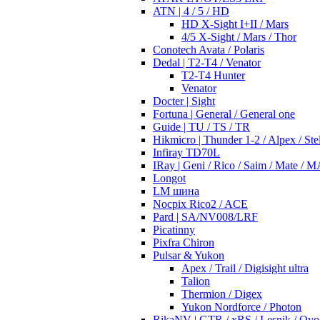
ATN | 4 / 5 / HD
HD X-Sight I+II / Mars
4/5 X-Sight / Mars / Thor
Conotech Avata / Polaris
Dedal | T2-T4 / Venator
T2-T4 Hunter
Venator
Docter | Sight
Fortuna | General / General one
Guide | TU / TS / TR
Hikmicro | Thunder 1-2 / Alpex / Stel
Infiray TD70L
IRay | Geni / Rico / Saim / Mate / 
Longot
LM шина
Nocpix Rico2 / ACE
Pard | SA/NV008/LRF
Picatinny
Pixfra Chiron
Pulsar & Yukon
Apex / Trail / Digisight ultra
Talion
Thermion / Digex
Yukon Nordforce / Photon
RikaNV | GTR / xRS / Lesnik / Ovo