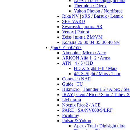
Apex / Trail / Digisight ultra
Thermion / Digex
Yukon Photon / Nordforce
Rika NV | xRS / Barsuk / Lesnik
SFH VARD
Swarovski | шина SR
Venox | Patriot
Zeiss | шина ZM/VM
Кольца 26-30-34-35-36-40 мм
Для CZ 550/557
Aimpoint | Micro / Acro
ARKON Alfa 1+2 / Arma
ATN | 4 / 5 / HD
HD X-Sight I+II / Mars
4/5 X-Sight / Mars / Thor
Conotech NAR
Guide | TU
Hikmicro | Thunder 1-2 / Alpex / Stel
IRAY | Geni / Rico / Saim / Tube / 
LM шина
Nocpix Rico2 / ACE
PARD | SA/NV008/S/LRF
Picatinny
Pulsar & Yukon
Apex / Trail / Digisight ultra