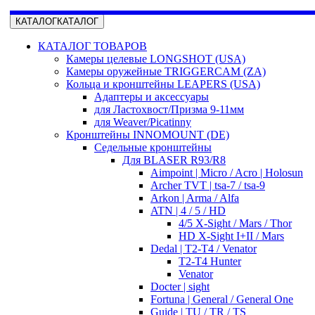
КАТАЛОГ
КАТАЛОГ
КАТАЛОГ ТОВАРОВ
Камеры целевые LONGSHOT (USA)
Камеры оружейные TRIGGERCAM (ZA)
Кольца и кронштейны LEAPERS (USA)
Адаптеры и аксессуары
для Ластохвост/Призма 9-11мм
для Weaver/Picatinny
Кронштейны INNOMOUNT (DE)
Седельные кронштейны
Для BLASER R93/R8
Aimpoint | Micro / Acro | Holosun
Archer TVT | tsa-7 / tsa-9
Arkon | Arma / Alfa
ATN | 4 / 5 / HD
4/5 X-Sight / Mars / Thor
HD X-Sight I+II / Mars
Dedal | T2-T4 / Venator
T2-T4 Hunter
Venator
Docter | sight
Fortuna | General / General One
Guide | TU / TR / TS