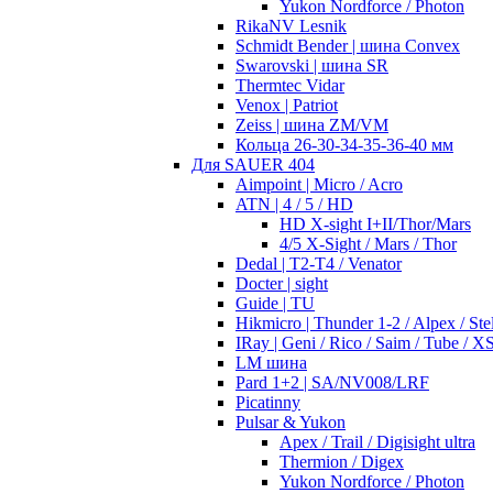
Yukon Nordforce / Photon
RikaNV Lesnik
Schmidt Bender | шина Convex
Swarovski | шина SR
Thermtec Vidar
Venox | Patriot
Zeiss | шина ZM/VM
Кольца 26-30-34-35-36-40 мм
Для SAUER 404
Aimpoint | Micro / Acro
ATN | 4 / 5 / HD
HD X-sight I+II/Thor/Mars
4/5 X-Sight / Mars / Thor
Dedal | T2-T4 / Venator
Docter | sight
Guide | TU
Hikmicro | Thunder 1-2 / Alpex / Stel
IRay | Geni / Rico / Saim / Tube / X
LM шина
Pard 1+2 | SA/NV008/LRF
Picatinny
Pulsar & Yukon
Apex / Trail / Digisight ultra
Thermion / Digex
Yukon Nordforce / Photon