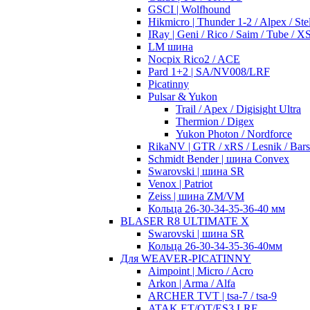
GSCI | Wolfhound
Hikmicro | Thunder 1-2 / Alpex / Stel
IRay | Geni / Rico / Saim / Tube / 
LM шина
Nocpix Rico2 / ACE
Pard 1+2 | SA/NV008/LRF
Picatinny
Pulsar & Yukon
Trail / Apex / Digisight Ultra
Thermion / Digex
Yukon Photon / Nordforce
RikaNV | GTR / xRS / Lesnik / Bar
Schmidt Bender | шина Convex
Swarovski | шина SR
Venox | Patriot
Zeiss | шина ZM/VM
Кольца 26-30-34-35-36-40 мм
BLASER R8 ULTIMATE X
Swarovski | шина SR
Кольца 26-30-34-35-36-40мм
Для WEAVER-PICATINNY
Aimpoint | Micro / Acro
Arkon | Arma / Alfa
ARCHER TVT | tsa-7 / tsa-9
ATAK ET/OT/ES3 LRF