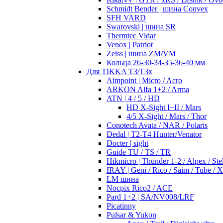
Schmidt Bender | шина Convex
SFH VARD
Swarovski | шина SR
Thermtec Vidar
Venox | Patriot
Zeiss | шина ZM/VM
Кольца 26-30-34-35-36-40 мм
Для TIKKA T3/T3x
Aimpoint | Micro / Acro
ARKON Alfa 1+2 / Arma
ATN | 4 / 5 / HD
HD X-Sight I+II / Mars
4/5 X-Sight / Mars / Thor
Conotech Avata / NAR / Polaris
Dedal | T2-T4 Hunter/Venator
Docter | sight
Guide TU / TS / TR
Hikmicro | Thunder 1-2 / Alpex / Stel
IRAY | Geni / Rico / Saim / Tube / 
LM шина
Nocpix Rico2 / ACE
Pard 1+2 | SA/NV008/LRF
Picatinny
Pulsar & Yukon