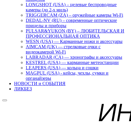
LONGSHOT (USA) – целевые беспроводные
камеры (до 2-х миль)
TRIGGERCAM (ZA) – оружейные камеры Wi-Fi
DEDAL-NV (RU) – современные оптические
прицелы и приборы
PULSAR&YUKON (BY) – ЛЮБИТЕЛЬСКАЯ И
ПРОФЕССИОНАЛЬНАЯ ОПТИКА
WESN (USA) — Карманные ножи и аксессуары
AIMCAM (UK) — стрелковые очки с
видеокамерой Wi-Fi
LABRADAR (CA) — хронографы и аксессуары
KESTREL (USA) — карманные метеостанции
LEAPERS (USA) — кольца и сошки
MAGPUL (USA) - кейсы, чехлы, сумки и
органайзеры
НОВОСТИ и СОБЫТИЯ
ЛИКБЕЗ