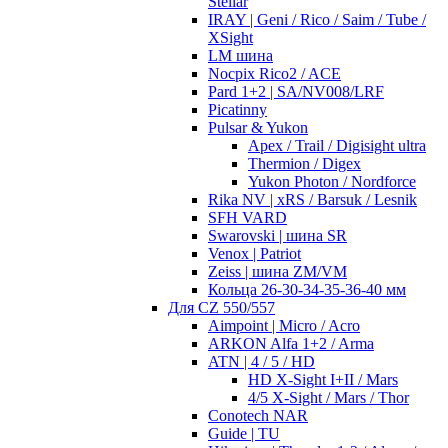
Stellar
IRAY | Geni / Rico / Saim / Tube /
XSight
LM шина
Nocpix Rico2 / ACE
Pard 1+2 | SA/NV008/LRF
Picatinny
Pulsar & Yukon
Apex / Trail / Digisight ultra
Thermion / Digex
Yukon Photon / Nordforce
Rika NV | xRS / Barsuk / Lesnik
SFH VARD
Swarovski | шина SR
Venox | Patriot
Zeiss | шина ZM/VM
Кольца 26-30-34-35-36-40 мм
Для CZ 550/557
Aimpoint | Micro / Acro
ARKON Alfa 1+2 / Arma
ATN | 4 / 5 / HD
HD X-Sight I+II / Mars
4/5 X-Sight / Mars / Thor
Conotech NAR
Guide | TU