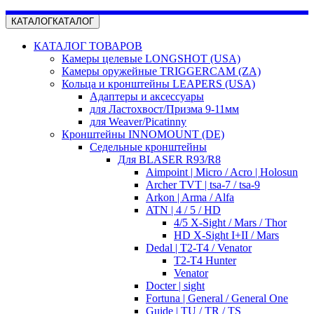
КАТАЛОГ
КАТАЛОГ
КАТАЛОГ ТОВАРОВ
Камеры целевые LONGSHOT (USA)
Камеры оружейные TRIGGERCAM (ZA)
Кольца и кронштейны LEAPERS (USA)
Адаптеры и аксессуары
для Ластохвост/Призма 9-11мм
для Weaver/Picatinny
Кронштейны INNOMOUNT (DE)
Седельные кронштейны
Для BLASER R93/R8
Aimpoint | Micro / Acro | Holosun
Archer TVT | tsa-7 / tsa-9
Arkon | Arma / Alfa
ATN | 4 / 5 / HD
4/5 X-Sight / Mars / Thor
HD X-Sight I+II / Mars
Dedal | T2-T4 / Venator
T2-T4 Hunter
Venator
Docter | sight
Fortuna | General / General One
Guide | TU / TR / TS