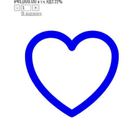
₽
45,000.00
в т.ч. НДС 22%
-
+
В корзину