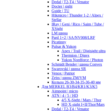
Dedal | T2-T4 / Venator
Docter | sight
Guide | TU
Hikmicro | Thunder 1-2 / Alpex /
Stellar
IRay | Geni / Rico / Saim / Tube /
XSight
LM шина
Pard 1+2 | SA/NV008/LRF
Picatinny
Pulsar & Yukon
Apex / Trail / Digisight ultra
Thermion / Digex
Yukon Nordforce / Photon
Schmidt Bender | шина Convex
Swarovski | шина SR
Venox | Patriot
Zeiss | шина ZM/VM
Кольца 26-30-34-35-36-40 мм
Для MERKEL B3/B4/KR1/K3/K5
Aimpoint | micro
ATN | 4 / 5 / HD
4/5 X-Sight / Mars / Thor
HD X-sight I+II/Thor/Mars
Dedal | T2-T4 / Venator