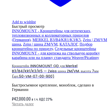
Add to wishlist
Быстрый просмотр
INNOMOUNT - Кронштейны для оптических,
тепловизионных и коллиматорных прицелов
(Германия)
,
MERKEL B3/B4/KR1/K3/K5
,
Zeiss | ZM/VM
шина
,
Zeiss | шина ZM/VM
,
КАТАЛОГ
,
Подбор
кронштейна по прицелу
,
Седельные кронштейны
INNOMOUNT - для крепежа на ствольную коробку
карабина или на планку стандарта Weaver/Picatinny
Кронштейн INNOMOUNT QD для Merkel
B3/B4/KR1/K3/K5 — Zeiss шина ZM/VM, высота 7мм
(арт.50-VM-07-00-900)
Быстросъемное крепление, моноблок, сделано в
Германии
₽
42,000.00
в т.ч. НДС 22%
Читать далее