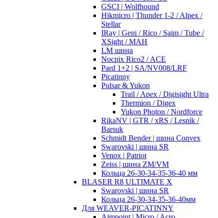
GSCI | Wolfhound
Hikmicro | Thunder 1-2 / Alpex /
Stellar
IRay | Geni / Rico / Saim / Tube /
XSight / MAH
LM шина
Nocpix Rico2 / ACE
Pard 1+2 | SA/NV008/LRF
Picatinny
Pulsar & Yukon
Trail / Apex / Digisight Ultra
Thermion / Digex
Yukon Photon / Nordforce
RikaNV | GTR / xRS / Lesnik /
Barsuk
Schmidt Bender | шина Convex
Swarovski | шина SR
Venox | Patriot
Zeiss | шина ZM/VM
Кольца 26-30-34-35-36-40 мм
BLASER R8 ULTIMATE X
Swarovski | шина SR
Кольца 26-30-34-35-36-40мм
Для WEAVER-PICATINNY
Aimpoint | Micro / Acro