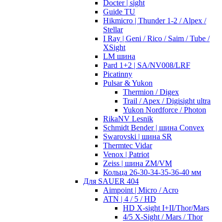
Docter | sight
Guide TU
Hikmicro | Thunder 1-2 / Alpex /
Stellar
I Ray | Geni / Rico / Saim / Tube /
XSight
LM шина
Pard 1+2 | SA/NV008/LRF
Picatinny
Pulsar & Yukon
Thermion / Digex
Trail / Apex / Digisight ultra
Yukon Nordforce / Photon
RikaNV Lesnik
Schmidt Bender | шина Convex
Swarovski | шина SR
Thermtec Vidar
Venox | Patriot
Zeiss | шина ZM/VM
Кольца 26-30-34-35-36-40 мм
Для SAUER 404
Aimpoint | Micro / Acro
ATN | 4 / 5 / HD
HD X-sight I+II/Thor/Mars
4/5 X-Sight / Mars / Thor