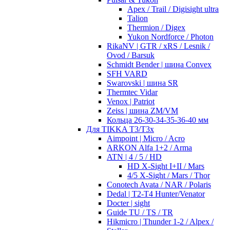
Apex / Trail / Digisight ultra
Talion
Thermion / Digex
Yukon Nordforce / Photon
RikaNV | GTR / xRS / Lesnik /
Ovod / Barsuk
Schmidt Bender | шина Convex
SFH VARD
Swarovski | шина SR
Thermtec Vidar
Venox | Patriot
Zeiss | шина ZM/VM
Кольца 26-30-34-35-36-40 мм
Для TIKKA T3/T3x
Aimpoint | Micro / Acro
ARKON Alfa 1+2 / Arma
ATN | 4 / 5 / HD
HD X-Sight I+II / Mars
4/5 X-Sight / Mars / Thor
Conotech Avata / NAR / Polaris
Dedal | T2-T4 Hunter/Venator
Docter | sight
Guide TU / TS / TR
Hikmicro | Thunder 1-2 / Alpex /