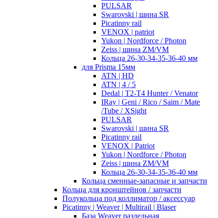
PULSAR
Swarovski | шина SR
Picatinny rail
VENOX | patriot
Yukon | Nordforce / Photon
Zeiss | шина ZM/VM
Кольца 26-30-34-35-36-40 мм
для Prisma 15мм
ATN | HD
ATN | 4 / 5
Dedal | T2-T4 Hunter / Venator
IRay | Geni / Rico / Saim / Mate
/Tube / XSight
PULSAR
Swarovski | шина SR
Picatinny rail
VENOX | Patriot
Yukon | Nordforce / Photon
Zeiss | шина ZM/VM
Кольца 26-30-34-35-36-40 мм
Кольца сменные-запасные и запчасти
Кольца для кронштейнов / запчасти
Полукольца под коллиматор / аксессуар
Picatinny | Weaver | Multirail | Blaser
База Weaver раздельная