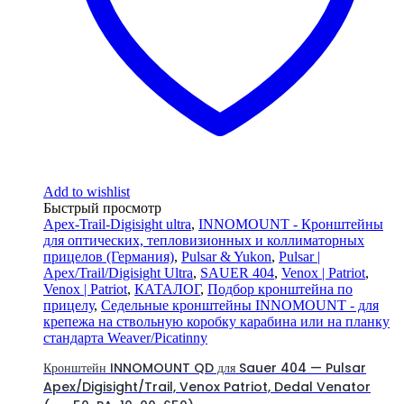
Add to wishlist
Быстрый просмотр
Apex-Trail-Digisight ultra
,
INNOMOUNT - Кронштейны
для оптических, тепловизионных и коллиматорных
прицелов (Германия)
,
Pulsar & Yukon
,
Pulsar |
Apex/Trail/Digisight Ultra
,
SAUER 404
,
Venox | Patriot
,
Venox | Patriot
,
КАТАЛОГ
,
Подбор кронштейна по
прицелу
,
Седельные кронштейны INNOMOUNT - для
крепежа на ствольную коробку карабина или на планку
стандарта Weaver/Picatinny
Кронштейн INNOMOUNT QD для Sauer 404 — Pulsar
Apex/Digisight/Trail, Venox Patriot, Dedal Venator