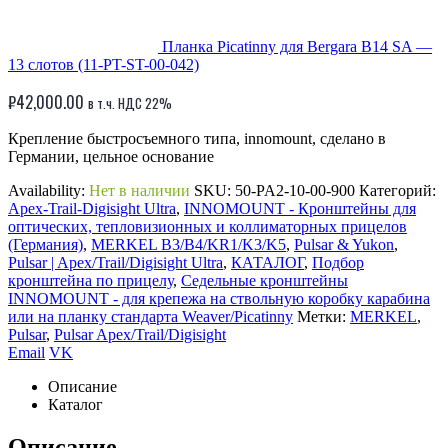
Планка Picatinny для Bergara B14 SA —
13 слотов (11-PT-ST-00-042)
₽
42,000.00
в т.ч. НДС 22%
Крепление быстросъемного типа, innomount, сделано в
Германии, цельное основание
Availability:
Нет в наличии
SKU:
50-PA2-10-00-900
Категорий:
Apex-Trail-Digisight Ultra
,
INNOMOUNT - Кронштейны для
оптических, тепловизионных и коллиматорных прицелов
(Германия)
,
MERKEL B3/B4/KR1/K3/K5
,
Pulsar & Yukon
,
Pulsar | Apex/Trail/Digisight Ultra
,
КАТАЛОГ
,
Подбор
кронштейна по прицелу
,
Седельные кронштейны
INNOMOUNT - для крепежа на ствольную коробку карабина
или на планку стандарта Weaver/Picatinny
Метки:
MERKEL
,
Pulsar
,
Pulsar Apex/Trail/Digisight
Email
VK
Описание
Каталог
Описание