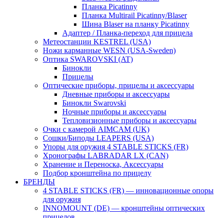
Планка Picatinny
Планка Multirail Picatinny/Blaser
Шина Blaser на планку Picatinny
Адаптер / Планка-переход для прицела
Метеостанции KESTREL (USA)
Ножи карманные WESN (USA-Sweden)
Оптика SWAROVSKI (AT)
Бинокли
Прицелы
Оптические приборы, прицелы и аксессуары
Дневные приборы и аксессуары
Бинокли Swarovski
Ночные приборы и аксессуары
Тепловизионные приборы и аксессуары
Очки с камерой AIMCAM (UK)
Сошки/Биподы LEAPERS (USA)
Упоры для оружия 4 STABLE STICKS (FR)
Хронографы LABRADAR LX (CAN)
Хранение и Переноска, Аксессуары
Подбор кронштейна по прицелу
БРЕНДЫ
4 STABLE STICKS (FR) — инновационные опоры
для оружия
INNOMOUNT (DE) — кронштейны оптических
прицелов