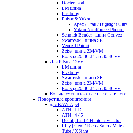
Docter | sight
LM шина
Picatinny
Pulsar & Yukon
Apex / Trail / Digisight Ultra
Yukon Nordforce / Photon
Schmidt Bender | шина Convex
Swarovski | шина SR
Venox | Patriot
Zeiss | шина ZM/VM
Кольца 26-30-34-35-36-40 мм
Для Prisma 12мм
LM шина
Picatinny
Swarovski | шина SR
Zeiss | шина ZM/VM
Кольца 26-30-34-35-36-40 мм
Кольца сменные-запасные и запчасти
Поворотные кронштейны
для EAW-Apel
ATN | HD
ATN | 4 / 5
Dedal | T2-T4 Hunter / Venator
IRay | Geni / Rico / Saim / Mate /
Tube / XSight