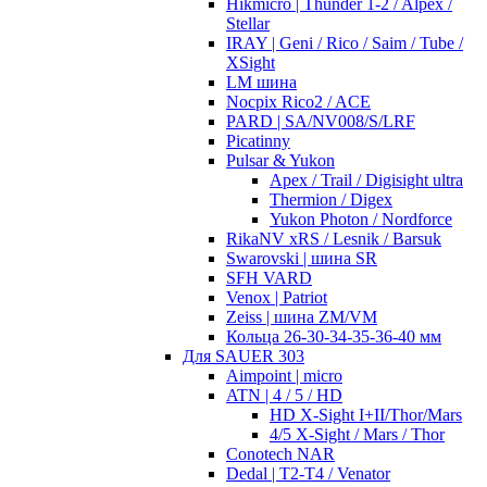
Hikmicro | Thunder 1-2 / Alpex /
Stellar
IRAY | Geni / Rico / Saim / Tube /
XSight
LM шина
Nocpix Rico2 / ACE
PARD | SA/NV008/S/LRF
Picatinny
Pulsar & Yukon
Apex / Trail / Digisight ultra
Thermion / Digex
Yukon Photon / Nordforce
RikaNV xRS / Lesnik / Barsuk
Swarovski | шина SR
SFH VARD
Venox | Patriot
Zeiss | шина ZM/VM
Кольца 26-30-34-35-36-40 мм
Для SAUER 303
Aimpoint | micro
ATN | 4 / 5 / HD
HD X-Sight I+II/Thor/Mars
4/5 X-Sight / Mars / Thor
Conotech NAR
Dedal | T2-T4 / Venator