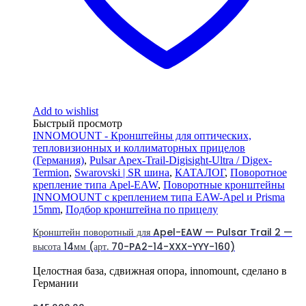
Add to wishlist
Быстрый просмотр
INNOMOUNT - Кронштейны для оптических,
тепловизионных и коллиматорных прицелов
(Германия)
,
Pulsar Apex-Trail-Digisight-Ultra / Digex-
Termion
,
Swarovski | SR шина
,
КАТАЛОГ
,
Поворотное
крепление типа Apel-EAW
,
Поворотные кронштейны
INNOMOUNT с креплением типа EAW-Apel и Prisma
15mm
,
Подбор кронштейна по прицелу
Кронштейн поворотный для Apel-EAW — Pulsar Trail 2 —
высота 14мм (арт. 70-PA2-14-XXX-YYY-160)
Целостная база, сдвижная опора, innomount, сделано в
Германии