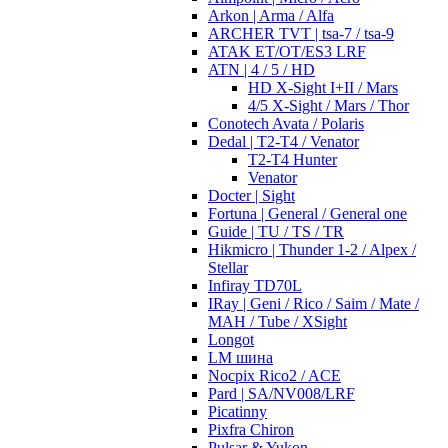
Arkon | Arma / Alfa
ARCHER TVT | tsa-7 / tsa-9
ATAK ET/OT/ES3 LRF
ATN | 4 / 5 / HD
HD X-Sight I+II / Mars
4/5 X-Sight / Mars / Thor
Conotech Avata / Polaris
Dedal | T2-T4 / Venator
T2-T4 Hunter
Venator
Docter | Sight
Fortuna | General / General one
Guide | TU / TS / TR
Hikmicro | Thunder 1-2 / Alpex /
Stellar
Infiray TD70L
IRay | Geni / Rico / Saim / Mate /
MAH / Tube / XSight
Longot
LM шина
Nocpix Rico2 / ACE
Pard | SA/NV008/LRF
Picatinny
Pixfra Chiron
Pulsar & Yukon