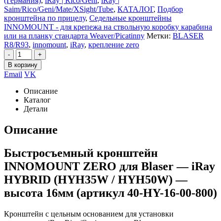
(Германия)
,
iRay | Rico/Geni
,
iRay |
Saim/Rico/Geni/Mate/XSight/Tube
,
КАТАЛОГ
,
Подбор
кронштейна по прицелу
,
Седельные кронштейны
INNOMOUNT - для крепежа на ствольную коробку карабина
или на планку стандарта Weaver/Picatinny
Метки:
BLASER
R8/R93
,
innomount
,
iRay
,
крепление zero
-
+
В корзину
Email
VK
Описание
Каталог
Детали
Описание
Быстросъемный кронштейн
INNOMOUNT ZERO для Blaser — iRay
HYBRID (HYH35W / HYH50W) —
высота 16мм (артикул 40-HY-16-00-800)
Кронштейн с цельным основанием для установки