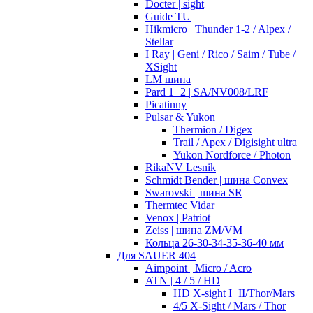
Docter | sight
Guide TU
Hikmicro | Thunder 1-2 / Alpex /
Stellar
I Ray | Geni / Rico / Saim / Tube /
XSight
LM шина
Pard 1+2 | SA/NV008/LRF
Picatinny
Pulsar & Yukon
Thermion / Digex
Trail / Apex / Digisight ultra
Yukon Nordforce / Photon
RikaNV Lesnik
Schmidt Bender | шина Convex
Swarovski | шина SR
Thermtec Vidar
Venox | Patriot
Zeiss | шина ZM/VM
Кольца 26-30-34-35-36-40 мм
Для SAUER 404
Aimpoint | Micro / Acro
ATN | 4 / 5 / HD
HD X-sight I+II/Thor/Mars
4/5 X-Sight / Mars / Thor