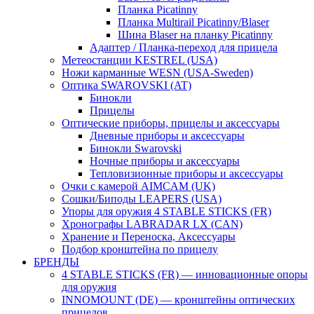
Планка Picatinny
Планка Multirail Picatinny/Blaser
Шина Blaser на планку Picatinny
Адаптер / Планка-переход для прицела
Метеостанции KESTREL (USA)
Ножи карманные WESN (USA-Sweden)
Оптика SWAROVSKI (AT)
Бинокли
Прицелы
Оптические приборы, прицелы и аксессуары
Дневные приборы и аксессуары
Бинокли Swarovski
Ночные приборы и аксессуары
Тепловизионные приборы и аксессуары
Очки с камерой AIMCAM (UK)
Сошки/Биподы LEAPERS (USA)
Упоры для оружия 4 STABLE STICKS (FR)
Хронографы LABRADAR LX (CAN)
Хранение и Переноска, Аксессуары
Подбор кронштейна по прицелу
БРЕНДЫ
4 STABLE STICKS (FR) — инновационные опоры
для оружия
INNOMOUNT (DE) — кронштейны оптических
прицелов