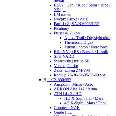
Stellar
IRAY | Geni / Rico / Saim / Tube /
XSight
LM шина
Nocpix Rico2 / ACE
Pard 1+2 | SA/NV008/LRF
Picatinny
Pulsar & Yukon
Apex / Trail / Digisight ultra
Thermion / Digex
Yukon Photon / Nordforce
Rika NV | xRS / Barsuk / Lesnik
SFH VARD
Swarovski | шина SR
Venox | Patriot
Zeiss | шина ZM/VM
Кольца 26-30-34-35-36-40 мм
Для CZ 550/557
Aimpoint | Micro / Acro
ARKON Alfa 1+2 / Arma
ATN | 4 / 5 / HD
HD X-Sight I+II / Mars
4/5 X-Sight / Mars / Thor
Conotech NAR
Guide | TU