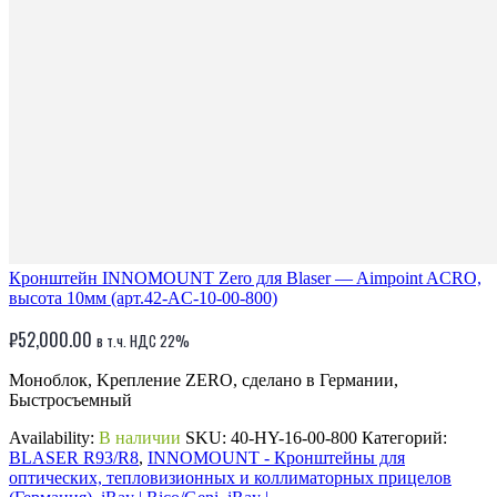
Кронштейн INNOMOUNT Zero для Blaser — Aimpoint ACRO,
высота 10мм (арт.42-AC-10-00-800)
₽
52,000.00
в т.ч. НДС 22%
Моноблок, Kрепление ZERO, сделано в Германии,
Быстросъемный
Availability:
В наличии
SKU:
40-HY-16-00-800
Категорий:
BLASER R93/R8
,
INNOMOUNT - Кронштейны для
оптических, тепловизионных и коллиматорных прицелов