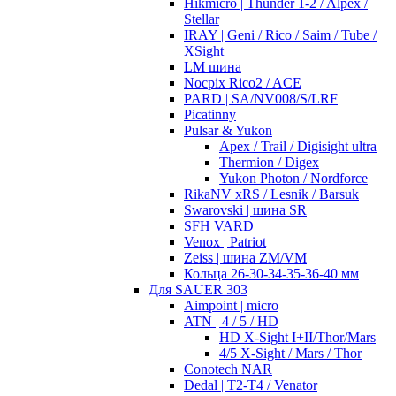
Hikmicro | Thunder 1-2 / Alpex /
Stellar
IRAY | Geni / Rico / Saim / Tube /
XSight
LM шина
Nocpix Rico2 / ACE
PARD | SA/NV008/S/LRF
Picatinny
Pulsar & Yukon
Apex / Trail / Digisight ultra
Thermion / Digex
Yukon Photon / Nordforce
RikaNV xRS / Lesnik / Barsuk
Swarovski | шина SR
SFH VARD
Venox | Patriot
Zeiss | шина ZM/VM
Кольца 26-30-34-35-36-40 мм
Для SAUER 303
Aimpoint | micro
ATN | 4 / 5 / HD
HD X-Sight I+II/Thor/Mars
4/5 X-Sight / Mars / Thor
Conotech NAR
Dedal | T2-T4 / Venator