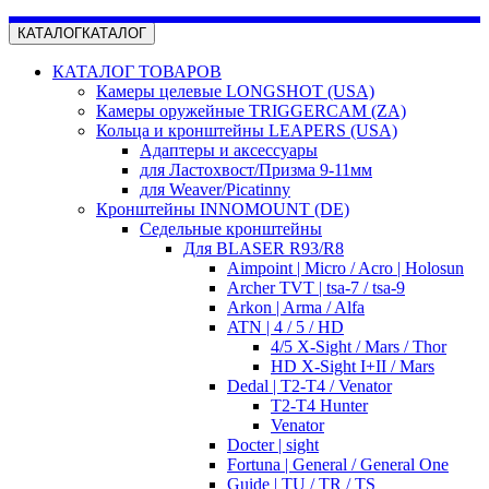
КАТАЛОГ
КАТАЛОГ
КАТАЛОГ ТОВАРОВ
Камеры целевые LONGSHOT (USA)
Камеры оружейные TRIGGERCAM (ZA)
Кольца и кронштейны LEAPERS (USA)
Адаптеры и аксессуары
для Ластохвост/Призма 9-11мм
для Weaver/Picatinny
Кронштейны INNOMOUNT (DE)
Седельные кронштейны
Для BLASER R93/R8
Aimpoint | Micro / Acro | Holosun
Archer TVT | tsa-7 / tsa-9
Arkon | Arma / Alfa
ATN | 4 / 5 / HD
4/5 X-Sight / Mars / Thor
HD X-Sight I+II / Mars
Dedal | T2-T4 / Venator
T2-T4 Hunter
Venator
Docter | sight
Fortuna | General / General One
Guide | TU / TR / TS