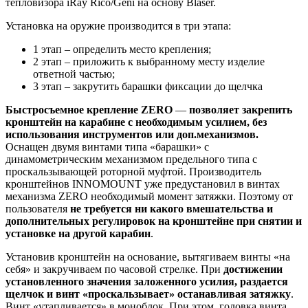
тепловизора iRay Rico/Geni на основу Blaser.
Установка на оружие производится в три этапа:
1 этап – определить место крепления;
2 этап – приложить к выбранному месту изделие
ответной частью;
3 этап – закрутить барашки фиксации до щелчка
Быстросъемное крепление ZERO
—
позволяет закрепить
кронштейн на карабине с необходимым усилием, без
использования инструментов или доп.механизмов.
Оснащен двумя винтами типа «барашки» с
динамометрическим механизмом предельного типа с
проскальзывающей роторной муфтой. Производитель
кронштейнов INNOMOUNT уже предустановил в винтах
механизма ZERO необходимый момент затяжки. Поэтому от
пользователя
не требуется ни какого вмешательства и
дополнительных регулировок на кронштейне при снятии и
установке на другой карабин
.
Установив кронштейн на основание, вытягиваем винты «на
себя» и закручиваем по часовой стрелке. При
достижении
установленного значения заложенного усилия, раздается
щелчок и винт «проскальзывает» останавливая затяжку
.
Винт «утапливается» в моноблок. При этом, головка винта