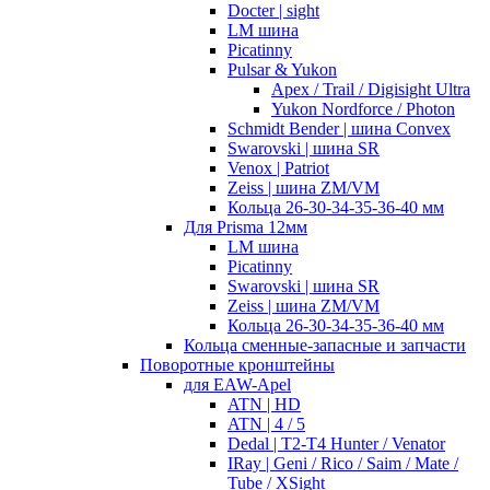
Docter | sight
LM шина
Picatinny
Pulsar & Yukon
Apex / Trail / Digisight Ultra
Yukon Nordforce / Photon
Schmidt Bender | шина Convex
Swarovski | шина SR
Venox | Patriot
Zeiss | шина ZM/VM
Кольца 26-30-34-35-36-40 мм
Для Prisma 12мм
LM шина
Picatinny
Swarovski | шина SR
Zeiss | шина ZM/VM
Кольца 26-30-34-35-36-40 мм
Кольца сменные-запасные и запчасти
Поворотные кронштейны
для EAW-Apel
ATN | HD
ATN | 4 / 5
Dedal | T2-T4 Hunter / Venator
IRay | Geni / Rico / Saim / Mate /
Tube / XSight