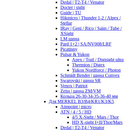
Dedal | T2-T4 / Venator
Docter | sight
Guide | TU
Hikmicro | Thunder 1-2 / Alpex /
Stellar
IRay | Geni / Rico / Saim / Tube /
XSight
LM шина
Pard 1+2 | SA/NV008/LRF
Picatinny
Pulsar & Yukon
Apex / Trail / Digisight ultra
Thermion / Digex
Yukon Nordforce / Photon
Schmidt Bender | шина Convex
Swarovski | шина SR
Venox | Patriot
Zeiss | шина ZM/VM
Кольца 26-30-34-35-36-40 мм
Для MERKEL B3/B4/KR1/K3/K5
Aimpoint | micro
ATN | 4 / 5 / HD
4/5 X-Sight / Mars / Thor
HD X-sight I+II/Thor/Mars
Dedal | T2-T4 / Venator