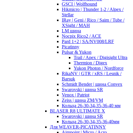
GSCI | Wolfhound
Hikmicro | Thunder 1-2 / Alpex /
Stellar
IRay | Geni / Rico / Saim / Tube /
XSight / MAH
LM шина
Nocpix Rico2 / ACE
Pard 1+2 | SA/NV008/LRF
Picatinny
Pulsar & Yukon
Trail / Apex / Digisight Ultra
Thermion / Digex
Yukon Photon / Nordforce
RikaNV | GTR / xRS / Lesnik /
Barsuk
Schmidt Bender | шина Convex
Swarovski | шина SR
Venox | Patriot
Zeiss | шина ZM/VM
Кольца 26-30-34-35-36-40 мм
BLASER R8 ULTIMATE X
Swarovski | шина SR
Кольца 26-30-34-35-36-40мм
Для WEAVER-PICATINNY
Aimpoint | Micro / Acro