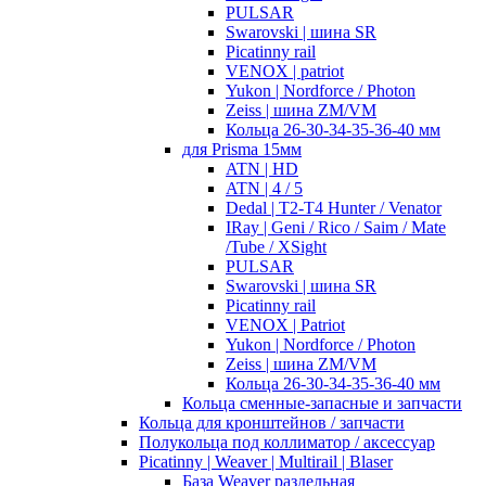
PULSAR
Swarovski | шина SR
Picatinny rail
VENOX | patriot
Yukon | Nordforce / Photon
Zeiss | шина ZM/VM
Кольца 26-30-34-35-36-40 мм
для Prisma 15мм
ATN | HD
ATN | 4 / 5
Dedal | T2-T4 Hunter / Venator
IRay | Geni / Rico / Saim / Mate
/Tube / XSight
PULSAR
Swarovski | шина SR
Picatinny rail
VENOX | Patriot
Yukon | Nordforce / Photon
Zeiss | шина ZM/VM
Кольца 26-30-34-35-36-40 мм
Кольца сменные-запасные и запчасти
Кольца для кронштейнов / запчасти
Полукольца под коллиматор / аксессуар
Picatinny | Weaver | Multirail | Blaser
База Weaver раздельная