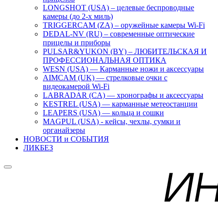
LONGSHOT (USA) – целевые беспроводные
камеры (до 2-х миль)
TRIGGERCAM (ZA) – оружейные камеры Wi-Fi
DEDAL-NV (RU) – современные оптические
прицелы и приборы
PULSAR&YUKON (BY) – ЛЮБИТЕЛЬСКАЯ И
ПРОФЕССИОНАЛЬНАЯ ОПТИКА
WESN (USA) — Карманные ножи и аксессуары
AIMCAM (UK) — стрелковые очки с
видеокамерой Wi-Fi
LABRADAR (CA) — хронографы и аксессуары
KESTREL (USA) — карманные метеостанции
LEAPERS (USA) — кольца и сошки
MAGPUL (USA) - кейсы, чехлы, сумки и
органайзеры
НОВОСТИ и СОБЫТИЯ
ЛИКБЕЗ