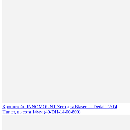
Кронштейн INNOMOUNT Zero для Blaser — Dedal T2/T4
Hunter, высота 14мм (40-DH-14-00-800)