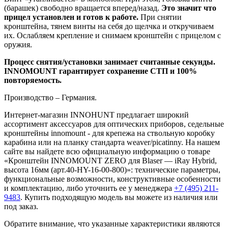
(барашек) свободно вращается вперед/назад.
Это значит что
прицел установлен и готов к работе.
При снятии
кронштейна, тянем винты на себя до щелчка и откручиваем
их. Ослабляем крепление и снимаем кронштейн с прицелом с
оружия.
Процесс снятия/установки занимает считанные секунды.
INNOMOUNT гарантирует сохранение СТП и 100%
повторяемость.
Производство – Германия.
Интернет-магазин INNOHUNT предлагает широкий
ассортимент аксессуаров для оптических приборов, седельные
кронштейны innomount - для крепежа на ствольную коробку
карабина или на планку стандарта weaver/picatinny. На нашем
сайте вы найдете всю официальную информацию о товаре
«Кронштейн INNOMOUNT ZERO для Blaser — iRay Hybrid,
высота 16мм (арт.40-HY-16-00-800)»: технические параметры,
функциональные возможности, конструктивные особенности
и комплектацию, либо уточнить ее у менеджера
+7 (495) 211-
9483
. Купить подходящую модель вы можете из наличия или
под заказ.
Обратите внимание, что указанные характеристики являются