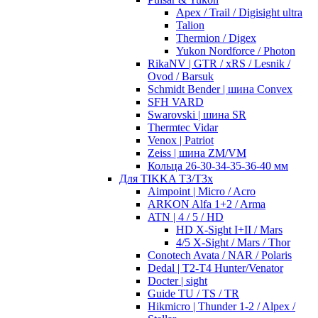
Apex / Trail / Digisight ultra
Talion
Thermion / Digex
Yukon Nordforce / Photon
RikaNV | GTR / xRS / Lesnik /
Ovod / Barsuk
Schmidt Bender | шина Convex
SFH VARD
Swarovski | шина SR
Thermtec Vidar
Venox | Patriot
Zeiss | шина ZM/VM
Кольца 26-30-34-35-36-40 мм
Для TIKKA T3/T3x
Aimpoint | Micro / Acro
ARKON Alfa 1+2 / Arma
ATN | 4 / 5 / HD
HD X-Sight I+II / Mars
4/5 X-Sight / Mars / Thor
Conotech Avata / NAR / Polaris
Dedal | T2-T4 Hunter/Venator
Docter | sight
Guide TU / TS / TR
Hikmicro | Thunder 1-2 / Alpex /