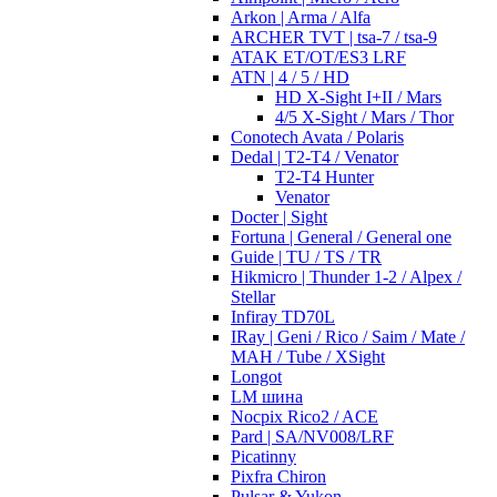
Arkon | Arma / Alfa
ARCHER TVT | tsa-7 / tsa-9
ATAK ET/OT/ES3 LRF
ATN | 4 / 5 / HD
HD X-Sight I+II / Mars
4/5 X-Sight / Mars / Thor
Conotech Avata / Polaris
Dedal | T2-T4 / Venator
T2-T4 Hunter
Venator
Docter | Sight
Fortuna | General / General one
Guide | TU / TS / TR
Hikmicro | Thunder 1-2 / Alpex /
Stellar
Infiray TD70L
IRay | Geni / Rico / Saim / Mate /
MAH / Tube / XSight
Longot
LM шина
Nocpix Rico2 / ACE
Pard | SA/NV008/LRF
Picatinny
Pixfra Chiron
Pulsar & Yukon