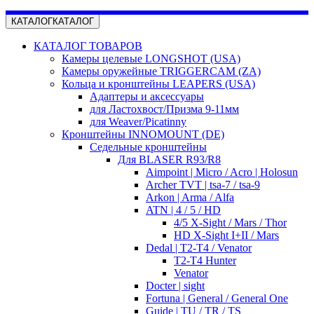
КАТАЛОГ
КАТАЛОГ
КАТАЛОГ ТОВАРОВ
Камеры целевые LONGSHOT (USA)
Камеры оружейные TRIGGERCAM (ZA)
Кольца и кронштейны LEAPERS (USA)
Адаптеры и аксессуары
для Ластохвост/Призма 9-11мм
для Weaver/Picatinny
Кронштейны INNOMOUNT (DE)
Седельные кронштейны
Для BLASER R93/R8
Aimpoint | Micro / Acro | Holosun
Archer TVT | tsa-7 / tsa-9
Arkon | Arma / Alfa
ATN | 4 / 5 / HD
4/5 X-Sight / Mars / Thor
HD X-Sight I+II / Mars
Dedal | T2-T4 / Venator
T2-T4 Hunter
Venator
Docter | sight
Fortuna | General / General One
Guide | TU / TR / TS