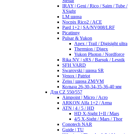
Stellar
IRAY | Geni / Rico / Saim / Tube /
XSight
LM шина
Nocpix Rico2 / ACE
Pard 1+2 | SA/NV008/LRF
Picatinny
Pulsar & Yukon
Apex / Trail / Digisight ultra
Thermion / Digex
Yukon Photon / Nordforce
Rika NV | xRS / Barsuk / Lesnik
SFH VARD
Swarovski | шина SR
Venox | Patriot
Zeiss | шина ZM/VM
Кольца 26-30-34-35-36-40 мм
Для CZ 550/557
Aimpoint | Micro / Acro
ARKON Alfa 1+2 / Arma
ATN | 4 / 5 / HD
HD X-Sight I+II / Mars
4/5 X-Sight / Mars / Thor
Conotech NAR
Guide | TU