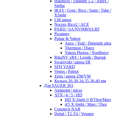
Hikmicro | Thunder 1-2 / Alpex /
Stellar
IRAY | Geni / Rico / Saim / Tube /
XSight
LM шина
Nocpix Rico2 / ACE
PARD | SA/NV008/S/LRF
Picatinny
Pulsar & Yukon
Apex / Trail / Digisight ultra
Thermion / Digex
Yukon Photon / Nordforce
RikaNV xRS / Lesnik / Barsuk
Swarovski | шина SR
SFH VARD
Venox | Patriot
Zeiss | шина ZM/VM
Кольца 26-30-34-35-36-40 мм
Для SAUER 303
Aimpoint | micro
ATN | 4 / 5 / HD
HD X-Sight I+II/Thor/Mars
4/5 X-Sight / Mars / Thor
Conotech NAR
Dedal | T2-T4 / Venator