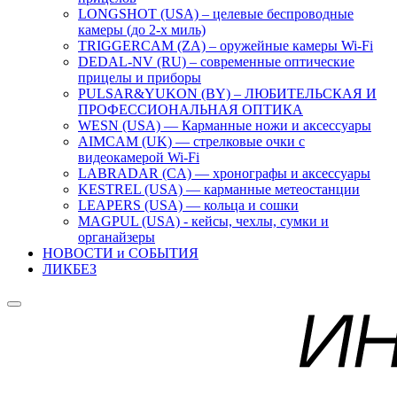
LONGSHOT (USA) – целевые беспроводные
камеры (до 2-х миль)
TRIGGERCAM (ZA) – оружейные камеры Wi-Fi
DEDAL-NV (RU) – современные оптические
прицелы и приборы
PULSAR&YUKON (BY) – ЛЮБИТЕЛЬСКАЯ И
ПРОФЕССИОНАЛЬНАЯ ОПТИКА
WESN (USA) — Карманные ножи и аксессуары
AIMCAM (UK) — стрелковые очки с
видеокамерой Wi-Fi
LABRADAR (CA) — хронографы и аксессуары
KESTREL (USA) — карманные метеостанции
LEAPERS (USA) — кольца и сошки
MAGPUL (USA) - кейсы, чехлы, сумки и
органайзеры
НОВОСТИ и СОБЫТИЯ
ЛИКБЕЗ