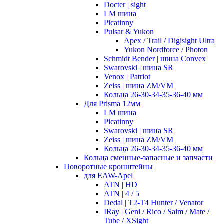
Docter | sight
LM шина
Picatinny
Pulsar & Yukon
Apex / Trail / Digisight Ultra
Yukon Nordforce / Photon
Schmidt Bender | шина Convex
Swarovski | шина SR
Venox | Patriot
Zeiss | шина ZM/VM
Кольца 26-30-34-35-36-40 мм
Для Prisma 12мм
LM шина
Picatinny
Swarovski | шина SR
Zeiss | шина ZM/VM
Кольца 26-30-34-35-36-40 мм
Кольца сменные-запасные и запчасти
Поворотные кронштейны
для EAW-Apel
ATN | HD
ATN | 4 / 5
Dedal | T2-T4 Hunter / Venator
IRay | Geni / Rico / Saim / Mate /
Tube / XSight