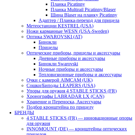
Планка Picatinny
Планка Multirail Picatinny/Blaser
Шина Blaser на планку Picatinny
Адаптер / Планка-переход для прицела
Метеостанции KESTREL (USA)
Ножи карманные WESN (USA-Sweden)
Оптика SWAROVSKI (AT)
Бинокли
Прицелы
Оптические приборы, прицелы и аксессуары
Дневные приборы и аксессуары
Бинокли Swarovski
Ночные приборы и аксессуары
Тепловизионные приборы и аксессуары
Очки с камерой AIMCAM (UK)
Сошки/Биподы LEAPERS (USA)
Упоры для оружия 4 STABLE STICKS (FR)
Хронографы LABRADAR LX (CAN)
Хранение и Переноска, Аксессуары
Подбор кронштейна по прицелу
БРЕНДЫ
4 STABLE STICKS (FR) — инновационные опоры
для оружия
INNOMOUNT (DE) — кронштейны оптических
прицелов