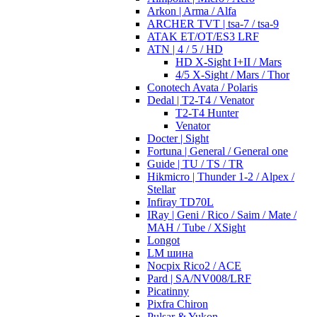
Arkon | Arma / Alfa
ARCHER TVT | tsa-7 / tsa-9
ATAK ET/OT/ES3 LRF
ATN | 4 / 5 / HD
HD X-Sight I+II / Mars
4/5 X-Sight / Mars / Thor
Conotech Avata / Polaris
Dedal | T2-T4 / Venator
T2-T4 Hunter
Venator
Docter | Sight
Fortuna | General / General one
Guide | TU / TS / TR
Hikmicro | Thunder 1-2 / Alpex /
Stellar
Infiray TD70L
IRay | Geni / Rico / Saim / Mate /
MAH / Tube / XSight
Longot
LM шина
Nocpix Rico2 / ACE
Pard | SA/NV008/LRF
Picatinny
Pixfra Chiron
Pulsar & Yukon