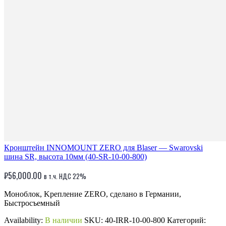
Кронштейн INNOMOUNT ZERO для Blaser — Swarovski
шина SR, высота 10мм (40-SR-10-00-800)
₽
56,000.00
в т.ч. НДС 22%
Моноблок, Kрепление ZERO, сделано в Германии,
Быстросъемный
Availability:
В наличии
SKU:
40-IRR-10-00-800
Категорий: