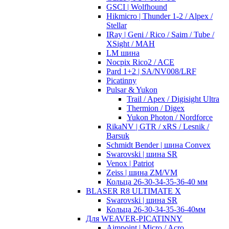
GSCI | Wolfhound
Hikmicro | Thunder 1-2 / Alpex /
Stellar
IRay | Geni / Rico / Saim / Tube /
XSight / MAH
LM шина
Nocpix Rico2 / ACE
Pard 1+2 | SA/NV008/LRF
Picatinny
Pulsar & Yukon
Trail / Apex / Digisight Ultra
Thermion / Digex
Yukon Photon / Nordforce
RikaNV | GTR / xRS / Lesnik /
Barsuk
Schmidt Bender | шина Convex
Swarovski | шина SR
Venox | Patriot
Zeiss | шина ZM/VM
Кольца 26-30-34-35-36-40 мм
BLASER R8 ULTIMATE X
Swarovski | шина SR
Кольца 26-30-34-35-36-40мм
Для WEAVER-PICATINNY
Aimpoint | Micro / Acro