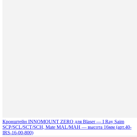
Кронштейн INNOMOUNT ZERO для Blaser — I Ray Saim
SCP/SCL/SCT/SCH, Mate MAL/MAH — высота 16мм (арт.40-
IRS-16-00-800)