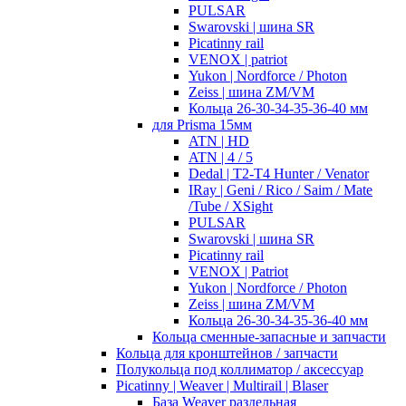
PULSAR
Swarovski | шина SR
Picatinny rail
VENOX | patriot
Yukon | Nordforce / Photon
Zeiss | шина ZM/VM
Кольца 26-30-34-35-36-40 мм
для Prisma 15мм
ATN | HD
ATN | 4 / 5
Dedal | T2-T4 Hunter / Venator
IRay | Geni / Rico / Saim / Mate
/Tube / XSight
PULSAR
Swarovski | шина SR
Picatinny rail
VENOX | Patriot
Yukon | Nordforce / Photon
Zeiss | шина ZM/VM
Кольца 26-30-34-35-36-40 мм
Кольца сменные-запасные и запчасти
Кольца для кронштейнов / запчасти
Полукольца под коллиматор / аксессуар
Picatinny | Weaver | Multirail | Blaser
База Weaver раздельная