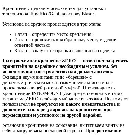
Кронштейн с цельным основанием для установки
тепловизора iRay Rico/Geni на основу Blaser.
Установка на оружие производится в три этапа:
1 этап – определить место крепления;
2 этап – приложить к выбранному месту изделие
ответной частью;
3 этап – закрутить барашки фиксации до щелчка
Быстросъемное крепление ZERO
—
позволяет закрепить
кронштейн на карабине с необходимым усилием, без
использования инструментов или доп.механизмов.
Оснащен двумя винтами типа «барашки» с
динамометрическим механизмом предельного типа с
проскальзывающей роторной муфтой. Производитель
кронштейнов INNOMOUNT уже предустановил в винтах
механизма ZERO необходимый момент затяжки. Поэтому от
пользователя
не требуется ни какого вмешательства и
дополнительных регулировок на кронштейне при
перемещении и установке на другой карабин
.
Установив кронштейн на основание, вытягиваем винты на
себя и закручиваем по часовой стрелке. При
достижении