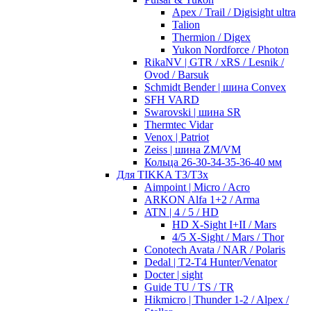
Apex / Trail / Digisight ultra
Talion
Thermion / Digex
Yukon Nordforce / Photon
RikaNV | GTR / xRS / Lesnik /
Ovod / Barsuk
Schmidt Bender | шина Convex
SFH VARD
Swarovski | шина SR
Thermtec Vidar
Venox | Patriot
Zeiss | шина ZM/VM
Кольца 26-30-34-35-36-40 мм
Для TIKKA T3/T3x
Aimpoint | Micro / Acro
ARKON Alfa 1+2 / Arma
ATN | 4 / 5 / HD
HD X-Sight I+II / Mars
4/5 X-Sight / Mars / Thor
Conotech Avata / NAR / Polaris
Dedal | T2-T4 Hunter/Venator
Docter | sight
Guide TU / TS / TR
Hikmicro | Thunder 1-2 / Alpex /