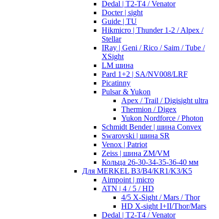
Dedal | T2-T4 / Venator
Docter | sight
Guide | TU
Hikmicro | Thunder 1-2 / Alpex /
Stellar
IRay | Geni / Rico / Saim / Tube /
XSight
LM шина
Pard 1+2 | SA/NV008/LRF
Picatinny
Pulsar & Yukon
Apex / Trail / Digisight ultra
Thermion / Digex
Yukon Nordforce / Photon
Schmidt Bender | шина Convex
Swarovski | шина SR
Venox | Patriot
Zeiss | шина ZM/VM
Кольца 26-30-34-35-36-40 мм
Для MERKEL B3/B4/KR1/K3/K5
Aimpoint | micro
ATN | 4 / 5 / HD
4/5 X-Sight / Mars / Thor
HD X-sight I+II/Thor/Mars
Dedal | T2-T4 / Venator