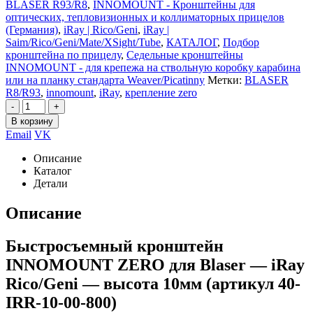
BLASER R93/R8
,
INNOMOUNT - Кронштейны для
оптических, тепловизионных и коллиматорных прицелов
(Германия)
,
iRay | Rico/Geni
,
iRay |
Saim/Rico/Geni/Mate/XSight/Tube
,
КАТАЛОГ
,
Подбор
кронштейна по прицелу
,
Седельные кронштейны
INNOMOUNT - для крепежа на ствольную коробку карабина
или на планку стандарта Weaver/Picatinny
Метки:
BLASER
R8/R93
,
innomount
,
iRay
,
крепление zero
-
+
В корзину
Email
VK
Описание
Каталог
Детали
Описание
Быстросъемный кронштейн
INNOMOUNT ZERO для Blaser — iRay
Rico/Geni — высота 10мм (артикул 40-
IRR-10-00-800)