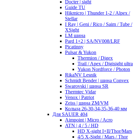
Docter | sight
Guide TU
Hikmicro | Thunder 1-2 / Alpex /
Stellar
I Ray | Geni / Rico / Saim / Tube /
XSight
LM шина
Pard 1+2 | SA/NV008/LRF
Picatinny
Pulsar & Yukon
Thermion / Digex
Trail / Apex / Digisight ultra
Yukon Nordforce / Photon
RikaNV Lesnik
Schmidt Bender | шина Convex
Swarovski | шина SR
Thermtec Vidar
Venox | Patriot
Zeiss | шина ZM/VM
Кольца 26-30-34-35-36-40 мм
Для SAUER 404
Aimpoint | Micro / Acro
ATN | 4 / 5 / HD
HD X-sight I+II/Thor/Mars
4/5 X-Sight / Mars / Thor