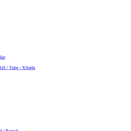
lar
MAH / Tube / XSight
d / Barsuk