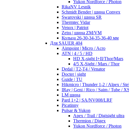
Yukon Nordforce / Photon
RikaNV Lesnik
Schmidt Bender | шина Convex
Swarovski | шина SR
Thermtec Vidar
Venox | Patriot
Zeiss | шина ZM/VM
Кольца 26-30-34-35-36-40 мм
Для SAUER 404
Aimpoint | Micro / Acro
ATN | 4 / 5 / HD
HD X-sight I+II/Thor/Mars
4/5 X-Sight / Mars / Thor
Dedal | T2-T4 / Venator
Docter | sight
Guide | TU
Hikmicro | Thunder 1-2 / Alpex / Stel
IRay | Geni / Rico / Saim / Tube / X
LM шина
Pard 1+2 | SA/NV008/LRF
Picatinny
Pulsar & Yukon
Apex / Trail / Digisight ultra
Thermion / Digex
Yukon Nordforce / Photon