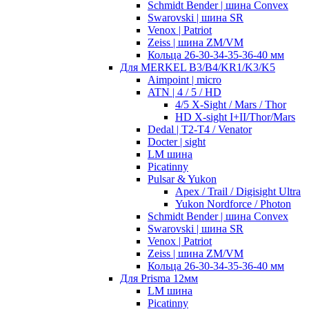
Schmidt Bender | шина Convex
Swarovski | шина SR
Venox | Patriot
Zeiss | шина ZM/VM
Кольца 26-30-34-35-36-40 мм
Для MERKEL B3/B4/KR1/K3/K5
Aimpoint | micro
ATN | 4 / 5 / HD
4/5 X-Sight / Mars / Thor
HD X-sight I+II/Thor/Mars
Dedal | T2-T4 / Venator
Docter | sight
LM шина
Picatinny
Pulsar & Yukon
Apex / Trail / Digisight Ultra
Yukon Nordforce / Photon
Schmidt Bender | шина Convex
Swarovski | шина SR
Venox | Patriot
Zeiss | шина ZM/VM
Кольца 26-30-34-35-36-40 мм
Для Prisma 12мм
LM шина
Picatinny