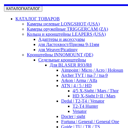
КАТАЛОГ
КАТАЛОГ
КАТАЛОГ ТОВАРОВ
Камеры целевые LONGSHOT (USA)
Камеры оружейные TRIGGERCAM (ZA)
Кольца и кронштейны LEAPERS (USA)
Адаптеры и аксессуары
для Ластохвост/Призма 9-11мм
для Weaver/Picatinny
Кронштейны INNOMOUNT (DE)
Седельные кронштейны
Для BLASER R93/R8
Aimpoint | Micro / Acro | Holosun
Archer TVT | tsa-7 / tsa-9
Arkon | Arma / Alfa
ATN | 4 / 5 / HD
4/5 X-Sight / Mars / Thor
HD X-Sight I+II / Mars
Dedal | T2-T4 / Venator
T2-T4 Hunter
Venator
Docter | sight
Fortuna | General / General One
Guide | TU / TR / TS