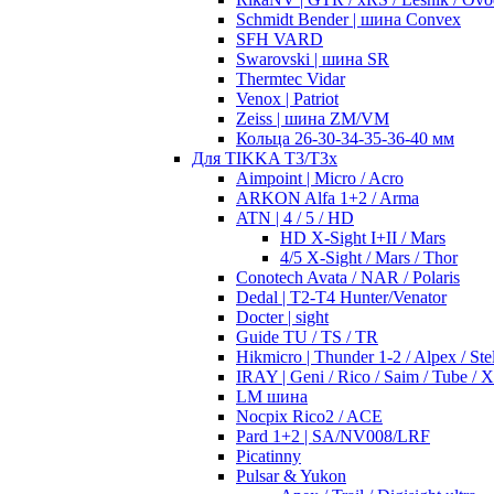
Schmidt Bender | шина Convex
SFH VARD
Swarovski | шина SR
Thermtec Vidar
Venox | Patriot
Zeiss | шина ZM/VM
Кольца 26-30-34-35-36-40 мм
Для TIKKA T3/T3x
Aimpoint | Micro / Acro
ARKON Alfa 1+2 / Arma
ATN | 4 / 5 / HD
HD X-Sight I+II / Mars
4/5 X-Sight / Mars / Thor
Conotech Avata / NAR / Polaris
Dedal | T2-T4 Hunter/Venator
Docter | sight
Guide TU / TS / TR
Hikmicro | Thunder 1-2 / Alpex / Stel
IRAY | Geni / Rico / Saim / Tube / 
LM шина
Nocpix Rico2 / ACE
Pard 1+2 | SA/NV008/LRF
Picatinny
Pulsar & Yukon