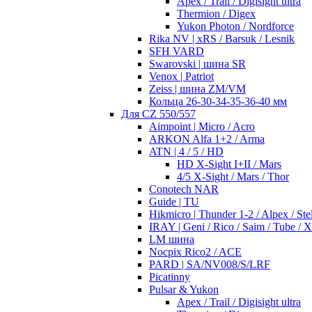
Apex / Trail / Digisight ultra
Thermion / Digex
Yukon Photon / Nordforce
Rika NV | xRS / Barsuk / Lesnik
SFH VARD
Swarovski | шина SR
Venox | Patriot
Zeiss | шина ZM/VM
Кольца 26-30-34-35-36-40 мм
Для CZ 550/557
Aimpoint | Micro / Acro
ARKON Alfa 1+2 / Arma
ATN | 4 / 5 / HD
HD X-Sight I+II / Mars
4/5 X-Sight / Mars / Thor
Conotech NAR
Guide | TU
Hikmicro | Thunder 1-2 / Alpex / Stel
IRAY | Geni / Rico / Saim / Tube / 
LM шина
Nocpix Rico2 / ACE
PARD | SA/NV008/S/LRF
Picatinny
Pulsar & Yukon
Apex / Trail / Digisight ultra