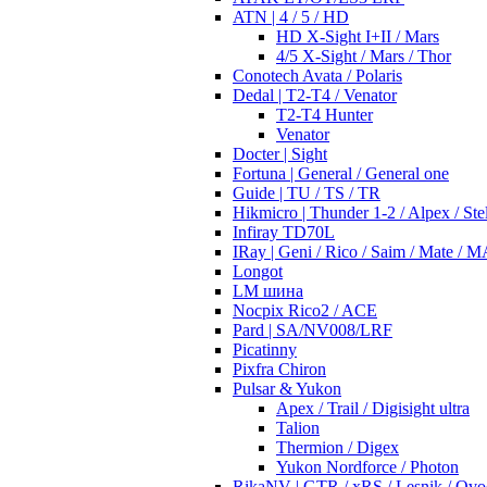
ATN | 4 / 5 / HD
HD X-Sight I+II / Mars
4/5 X-Sight / Mars / Thor
Conotech Avata / Polaris
Dedal | T2-T4 / Venator
T2-T4 Hunter
Venator
Docter | Sight
Fortuna | General / General one
Guide | TU / TS / TR
Hikmicro | Thunder 1-2 / Alpex / Stel
Infiray TD70L
IRay | Geni / Rico / Saim / Mate / 
Longot
LM шина
Nocpix Rico2 / ACE
Pard | SA/NV008/LRF
Picatinny
Pixfra Chiron
Pulsar & Yukon
Apex / Trail / Digisight ultra
Talion
Thermion / Digex
Yukon Nordforce / Photon
RikaNV | GTR / xRS / Lesnik / Ovo