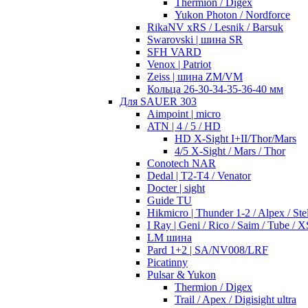
Thermion / Digex
Yukon Photon / Nordforce
RikaNV xRS / Lesnik / Barsuk
Swarovski | шина SR
SFH VARD
Venox | Patriot
Zeiss | шина ZM/VM
Кольца 26-30-34-35-36-40 мм
Для SAUER 303
Aimpoint | micro
ATN | 4 / 5 / HD
HD X-Sight I+II/Thor/Mars
4/5 X-Sight / Mars / Thor
Conotech NAR
Dedal | T2-T4 / Venator
Docter | sight
Guide TU
Hikmicro | Thunder 1-2 / Alpex / Stel
I Ray | Geni / Rico / Saim / Tube / X
LM шина
Pard 1+2 | SA/NV008/LRF
Picatinny
Pulsar & Yukon
Thermion / Digex
Trail / Apex / Digisight ultra