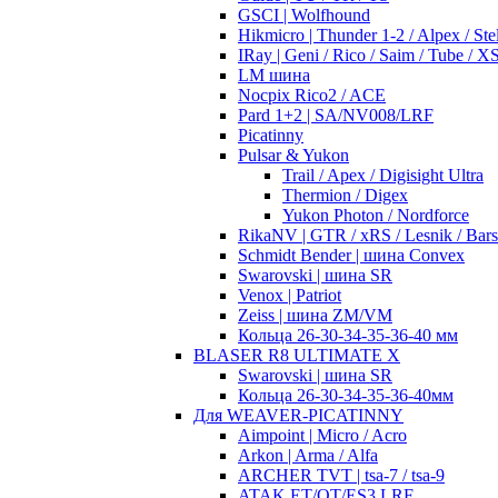
GSCI | Wolfhound
Hikmicro | Thunder 1-2 / Alpex / Stel
IRay | Geni / Rico / Saim / Tube / 
LM шина
Nocpix Rico2 / ACE
Pard 1+2 | SA/NV008/LRF
Picatinny
Pulsar & Yukon
Trail / Apex / Digisight Ultra
Thermion / Digex
Yukon Photon / Nordforce
RikaNV | GTR / xRS / Lesnik / Bar
Schmidt Bender | шина Convex
Swarovski | шина SR
Venox | Patriot
Zeiss | шина ZM/VM
Кольца 26-30-34-35-36-40 мм
BLASER R8 ULTIMATE X
Swarovski | шина SR
Кольца 26-30-34-35-36-40мм
Для WEAVER-PICATINNY
Aimpoint | Micro / Acro
Arkon | Arma / Alfa
ARCHER TVT | tsa-7 / tsa-9
ATAK ET/OT/ES3 LRF