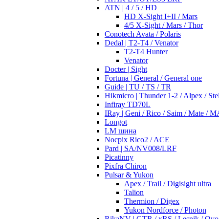
ATN | 4 / 5 / HD
HD X-Sight I+II / Mars
4/5 X-Sight / Mars / Thor
Conotech Avata / Polaris
Dedal | T2-T4 / Venator
T2-T4 Hunter
Venator
Docter | Sight
Fortuna | General / General one
Guide | TU / TS / TR
Hikmicro | Thunder 1-2 / Alpex / Stel
Infiray TD70L
IRay | Geni / Rico / Saim / Mate / 
Longot
LM шина
Nocpix Rico2 / ACE
Pard | SA/NV008/LRF
Picatinny
Pixfra Chiron
Pulsar & Yukon
Apex / Trail / Digisight ultra
Talion
Thermion / Digex
Yukon Nordforce / Photon
RikaNV | GTR / xRS / Lesnik / Ovo