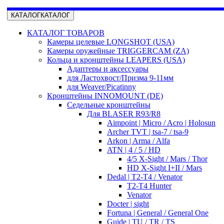
КАТАЛОГ
КАТАЛОГ
КАТАЛОГ ТОВАРОВ
Камеры целевые LONGSHOT (USA)
Камеры оружейные TRIGGERCAM (ZA)
Кольца и кронштейны LEAPERS (USA)
Адаптеры и аксессуары
для Ластохвост/Призма 9-11мм
для Weaver/Picatinny
Кронштейны INNOMOUNT (DE)
Седельные кронштейны
Для BLASER R93/R8
Aimpoint | Micro / Acro | Holosun
Archer TVT | tsa-7 / tsa-9
Arkon | Arma / Alfa
ATN | 4 / 5 / HD
4/5 X-Sight / Mars / Thor
HD X-Sight I+II / Mars
Dedal | T2-T4 / Venator
T2-T4 Hunter
Venator
Docter | sight
Fortuna | General / General One
Guide | TU / TR / TS