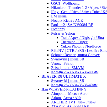
GSCI | Wolfhound
Hikmicro | Thunder 1-2 / Alpex / Stel
IRay | Geni / Rico / Saim / Tube / 
LM шина
Nocpix Rico2 / ACE
Pard 1+2 | SA/NV008/LRF
Picatinny
Pulsar & Yukon
Trail / Apex / Digisight Ultra
Thermion / Digex
Yukon Photon / Nordforce
RikaNV | GTR / xRS / Lesnik / Bar
Schmidt Bender | шина Convex
Swarovski | шина SR
Venox | Patriot
Zeiss | шина ZM/VM
Кольца 26-30-34-35-36-40 мм
BLASER R8 ULTIMATE X
Swarovski | шина SR
Кольца 26-30-34-35-36-40мм
Для WEAVER-PICATINNY
Aimpoint | Micro / Acro
Arkon | Arma / Alfa
ARCHER TVT | tsa-7 / tsa-9
ATAK ET/OT/ES3 LRF