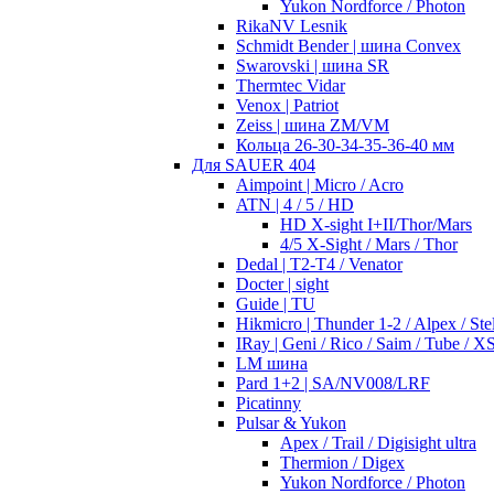
Yukon Nordforce / Photon
RikaNV Lesnik
Schmidt Bender | шина Convex
Swarovski | шина SR
Thermtec Vidar
Venox | Patriot
Zeiss | шина ZM/VM
Кольца 26-30-34-35-36-40 мм
Для SAUER 404
Aimpoint | Micro / Acro
ATN | 4 / 5 / HD
HD X-sight I+II/Thor/Mars
4/5 X-Sight / Mars / Thor
Dedal | T2-T4 / Venator
Docter | sight
Guide | TU
Hikmicro | Thunder 1-2 / Alpex / Stel
IRay | Geni / Rico / Saim / Tube / X
LM шина
Pard 1+2 | SA/NV008/LRF
Picatinny
Pulsar & Yukon
Apex / Trail / Digisight ultra
Thermion / Digex
Yukon Nordforce / Photon