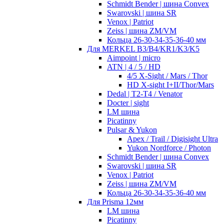
Schmidt Bender | шина Convex
Swarovski | шина SR
Venox | Patriot
Zeiss | шина ZM/VM
Кольца 26-30-34-35-36-40 мм
Для MERKEL B3/B4/KR1/K3/K5
Aimpoint | micro
ATN | 4 / 5 / HD
4/5 X-Sight / Mars / Thor
HD X-sight I+II/Thor/Mars
Dedal | T2-T4 / Venator
Docter | sight
LM шина
Picatinny
Pulsar & Yukon
Apex / Trail / Digisight Ultra
Yukon Nordforce / Photon
Schmidt Bender | шина Convex
Swarovski | шина SR
Venox | Patriot
Zeiss | шина ZM/VM
Кольца 26-30-34-35-36-40 мм
Для Prisma 12мм
LM шина
Picatinny