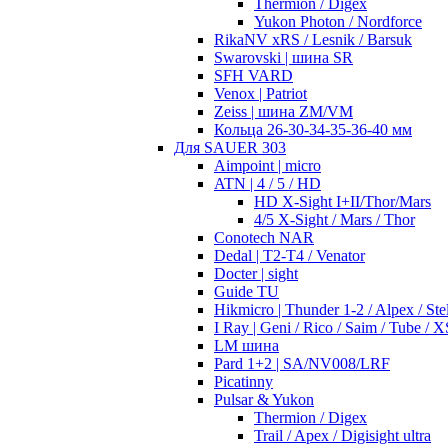
Thermion / Digex
Yukon Photon / Nordforce
RikaNV xRS / Lesnik / Barsuk
Swarovski | шина SR
SFH VARD
Venox | Patriot
Zeiss | шина ZM/VM
Кольца 26-30-34-35-36-40 мм
Для SAUER 303
Aimpoint | micro
ATN | 4 / 5 / HD
HD X-Sight I+II/Thor/Mars
4/5 X-Sight / Mars / Thor
Conotech NAR
Dedal | T2-T4 / Venator
Docter | sight
Guide TU
Hikmicro | Thunder 1-2 / Alpex / Stel
I Ray | Geni / Rico / Saim / Tube / X
LM шина
Pard 1+2 | SA/NV008/LRF
Picatinny
Pulsar & Yukon
Thermion / Digex
Trail / Apex / Digisight ultra