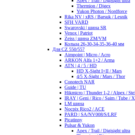
Apex / Trail / Digisight ultra
Thermion / Digex
Yukon Photon / Nordforce
Rika NV | xRS / Barsuk / Lesnik
SFH VARD
Swarovski | шина SR
Venox | Patriot
Zeiss | шина ZM/VM
Кольца 26-30-34-35-36-40 мм
Для CZ 550/557
Aimpoint | Micro / Acro
ARKON Alfa 1+2 / Arma
ATN | 4 / 5 / HD
HD X-Sight I+II / Mars
4/5 X-Sight / Mars / Thor
Conotech NAR
Guide | TU
Hikmicro | Thunder 1-2 / Alpex / Stel
IRAY | Geni / Rico / Saim / Tube / 
LM шина
Nocpix Rico2 / ACE
PARD | SA/NV008/S/LRF
Picatinny
Pulsar & Yukon
Apex / Trail / Digisight ultra