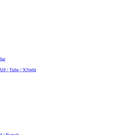
lar
MAH / Tube / XSight
d / Barsuk