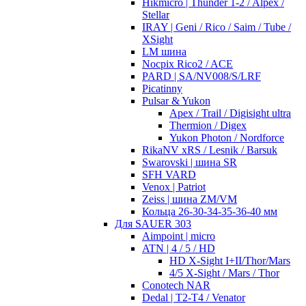
Hikmicro | Thunder 1-2 / Alpex /
Stellar
IRAY | Geni / Rico / Saim / Tube /
XSight
LM шина
Nocpix Rico2 / ACE
PARD | SA/NV008/S/LRF
Picatinny
Pulsar & Yukon
Apex / Trail / Digisight ultra
Thermion / Digex
Yukon Photon / Nordforce
RikaNV xRS / Lesnik / Barsuk
Swarovski | шина SR
SFH VARD
Venox | Patriot
Zeiss | шина ZM/VM
Кольца 26-30-34-35-36-40 мм
Для SAUER 303
Aimpoint | micro
ATN | 4 / 5 / HD
HD X-Sight I+II/Thor/Mars
4/5 X-Sight / Mars / Thor
Conotech NAR
Dedal | T2-T4 / Venator