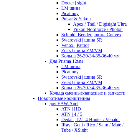
Docter | sight
LM шина
Picatinny
Pulsar & Yukon
Apex / Trail / Digisight Ultra
Yukon Nordforce / Photon
Schmidt Bender | шина Convex
Swarovski | шина SR
Venox | Patriot
Zeiss | шина ZM/VM
Кольца 26-30-34-35-36-40 мм
Для Prisma 12мм
LM шина
Picatinny
Swarovski | шина SR
Zeiss | шина ZM/VM
Кольца 26-30-34-35-36-40 мм
Кольца сменные-запасные и запчасти
Поворотные кронштейны
для EAW-Apel
ATN | HD
ATN | 4 / 5
Dedal | T2-T4 Hunter / Venator
IRay | Geni / Rico / Saim / Mate /
Tube / XSight