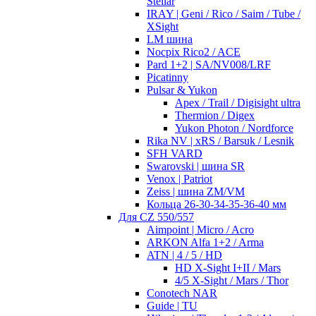
Stellar
IRAY | Geni / Rico / Saim / Tube /
XSight
LM шина
Nocpix Rico2 / ACE
Pard 1+2 | SA/NV008/LRF
Picatinny
Pulsar & Yukon
Apex / Trail / Digisight ultra
Thermion / Digex
Yukon Photon / Nordforce
Rika NV | xRS / Barsuk / Lesnik
SFH VARD
Swarovski | шина SR
Venox | Patriot
Zeiss | шина ZM/VM
Кольца 26-30-34-35-36-40 мм
Для CZ 550/557
Aimpoint | Micro / Acro
ARKON Alfa 1+2 / Arma
ATN | 4 / 5 / HD
HD X-Sight I+II / Mars
4/5 X-Sight / Mars / Thor
Conotech NAR
Guide | TU