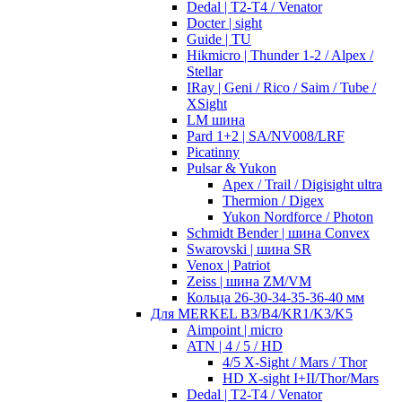
Dedal | T2-T4 / Venator
Docter | sight
Guide | TU
Hikmicro | Thunder 1-2 / Alpex /
Stellar
IRay | Geni / Rico / Saim / Tube /
XSight
LM шина
Pard 1+2 | SA/NV008/LRF
Picatinny
Pulsar & Yukon
Apex / Trail / Digisight ultra
Thermion / Digex
Yukon Nordforce / Photon
Schmidt Bender | шина Convex
Swarovski | шина SR
Venox | Patriot
Zeiss | шина ZM/VM
Кольца 26-30-34-35-36-40 мм
Для MERKEL B3/B4/KR1/K3/K5
Aimpoint | micro
ATN | 4 / 5 / HD
4/5 X-Sight / Mars / Thor
HD X-sight I+II/Thor/Mars
Dedal | T2-T4 / Venator