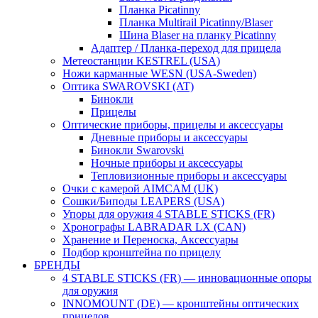
Планка Picatinny
Планка Multirail Picatinny/Blaser
Шина Blaser на планку Picatinny
Адаптер / Планка-переход для прицела
Метеостанции KESTREL (USA)
Ножи карманные WESN (USA-Sweden)
Оптика SWAROVSKI (AT)
Бинокли
Прицелы
Оптические приборы, прицелы и аксессуары
Дневные приборы и аксессуары
Бинокли Swarovski
Ночные приборы и аксессуары
Тепловизионные приборы и аксессуары
Очки с камерой AIMCAM (UK)
Сошки/Биподы LEAPERS (USA)
Упоры для оружия 4 STABLE STICKS (FR)
Хронографы LABRADAR LX (CAN)
Хранение и Переноска, Аксессуары
Подбор кронштейна по прицелу
БРЕНДЫ
4 STABLE STICKS (FR) — инновационные опоры
для оружия
INNOMOUNT (DE) — кронштейны оптических
прицелов