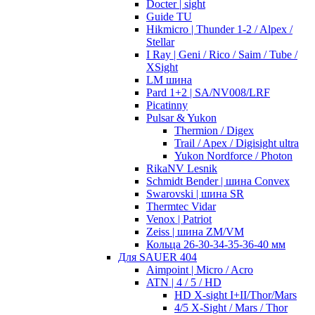
Docter | sight
Guide TU
Hikmicro | Thunder 1-2 / Alpex /
Stellar
I Ray | Geni / Rico / Saim / Tube /
XSight
LM шина
Pard 1+2 | SA/NV008/LRF
Picatinny
Pulsar & Yukon
Thermion / Digex
Trail / Apex / Digisight ultra
Yukon Nordforce / Photon
RikaNV Lesnik
Schmidt Bender | шина Convex
Swarovski | шина SR
Thermtec Vidar
Venox | Patriot
Zeiss | шина ZM/VM
Кольца 26-30-34-35-36-40 мм
Для SAUER 404
Aimpoint | Micro / Acro
ATN | 4 / 5 / HD
HD X-sight I+II/Thor/Mars
4/5 X-Sight / Mars / Thor