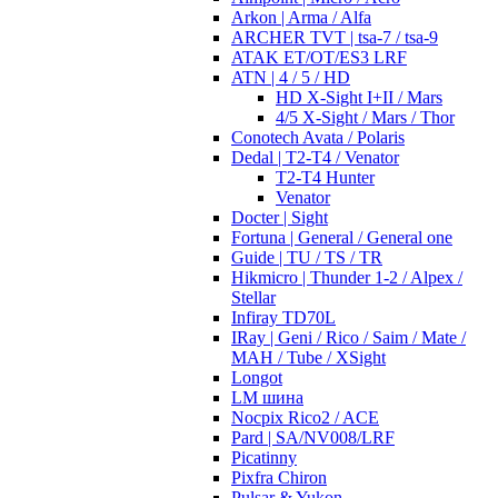
Arkon | Arma / Alfa
ARCHER TVT | tsa-7 / tsa-9
ATAK ET/OT/ES3 LRF
ATN | 4 / 5 / HD
HD X-Sight I+II / Mars
4/5 X-Sight / Mars / Thor
Conotech Avata / Polaris
Dedal | T2-T4 / Venator
T2-T4 Hunter
Venator
Docter | Sight
Fortuna | General / General one
Guide | TU / TS / TR
Hikmicro | Thunder 1-2 / Alpex /
Stellar
Infiray TD70L
IRay | Geni / Rico / Saim / Mate /
MAH / Tube / XSight
Longot
LM шина
Nocpix Rico2 / ACE
Pard | SA/NV008/LRF
Picatinny
Pixfra Chiron
Pulsar & Yukon