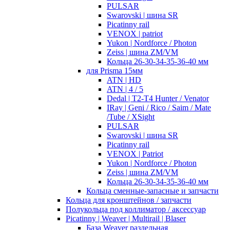
PULSAR
Swarovski | шина SR
Picatinny rail
VENOX | patriot
Yukon | Nordforce / Photon
Zeiss | шина ZM/VM
Кольца 26-30-34-35-36-40 мм
для Prisma 15мм
ATN | HD
ATN | 4 / 5
Dedal | T2-T4 Hunter / Venator
IRay | Geni / Rico / Saim / Mate
/Tube / XSight
PULSAR
Swarovski | шина SR
Picatinny rail
VENOX | Patriot
Yukon | Nordforce / Photon
Zeiss | шина ZM/VM
Кольца 26-30-34-35-36-40 мм
Кольца сменные-запасные и запчасти
Кольца для кронштейнов / запчасти
Полукольца под коллиматор / аксессуар
Picatinny | Weaver | Multirail | Blaser
База Weaver раздельная