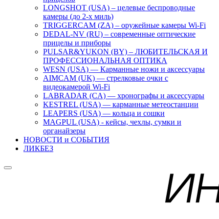
LONGSHOT (USA) – целевые беспроводные
камеры (до 2-х миль)
TRIGGERCAM (ZA) – оружейные камеры Wi-Fi
DEDAL-NV (RU) – современные оптические
прицелы и приборы
PULSAR&YUKON (BY) – ЛЮБИТЕЛЬСКАЯ И
ПРОФЕССИОНАЛЬНАЯ ОПТИКА
WESN (USA) — Карманные ножи и аксессуары
AIMCAM (UK) — стрелковые очки с
видеокамерой Wi-Fi
LABRADAR (CA) — хронографы и аксессуары
KESTREL (USA) — карманные метеостанции
LEAPERS (USA) — кольца и сошки
MAGPUL (USA) - кейсы, чехлы, сумки и
органайзеры
НОВОСТИ и СОБЫТИЯ
ЛИКБЕЗ