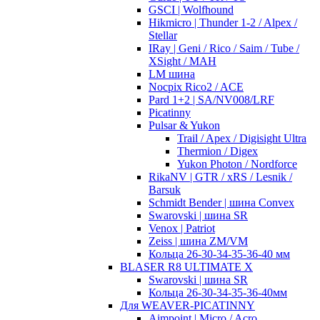
GSCI | Wolfhound
Hikmicro | Thunder 1-2 / Alpex /
Stellar
IRay | Geni / Rico / Saim / Tube /
XSight / MAH
LM шина
Nocpix Rico2 / ACE
Pard 1+2 | SA/NV008/LRF
Picatinny
Pulsar & Yukon
Trail / Apex / Digisight Ultra
Thermion / Digex
Yukon Photon / Nordforce
RikaNV | GTR / xRS / Lesnik /
Barsuk
Schmidt Bender | шина Convex
Swarovski | шина SR
Venox | Patriot
Zeiss | шина ZM/VM
Кольца 26-30-34-35-36-40 мм
BLASER R8 ULTIMATE X
Swarovski | шина SR
Кольца 26-30-34-35-36-40мм
Для WEAVER-PICATINNY
Aimpoint | Micro / Acro