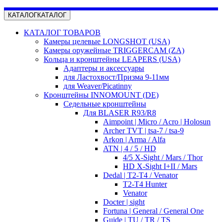
КАТАЛОГ
КАТАЛОГ
КАТАЛОГ ТОВАРОВ
Камеры целевые LONGSHOT (USA)
Камеры оружейные TRIGGERCAM (ZA)
Кольца и кронштейны LEAPERS (USA)
Адаптеры и аксессуары
для Ластохвост/Призма 9-11мм
для Weaver/Picatinny
Кронштейны INNOMOUNT (DE)
Седельные кронштейны
Для BLASER R93/R8
Aimpoint | Micro / Acro | Holosun
Archer TVT | tsa-7 / tsa-9
Arkon | Arma / Alfa
ATN | 4 / 5 / HD
4/5 X-Sight / Mars / Thor
HD X-Sight I+II / Mars
Dedal | T2-T4 / Venator
T2-T4 Hunter
Venator
Docter | sight
Fortuna | General / General One
Guide | TU / TR / TS