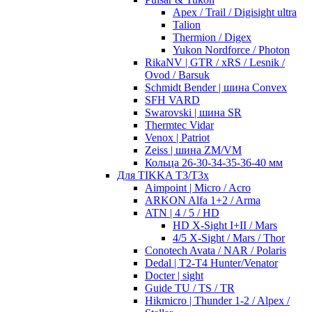
Apex / Trail / Digisight ultra
Talion
Thermion / Digex
Yukon Nordforce / Photon
RikaNV | GTR / xRS / Lesnik /
Ovod / Barsuk
Schmidt Bender | шина Convex
SFH VARD
Swarovski | шина SR
Thermtec Vidar
Venox | Patriot
Zeiss | шина ZM/VM
Кольца 26-30-34-35-36-40 мм
Для TIKKA T3/T3x
Aimpoint | Micro / Acro
ARKON Alfa 1+2 / Arma
ATN | 4 / 5 / HD
HD X-Sight I+II / Mars
4/5 X-Sight / Mars / Thor
Conotech Avata / NAR / Polaris
Dedal | T2-T4 Hunter/Venator
Docter | sight
Guide TU / TS / TR
Hikmicro | Thunder 1-2 / Alpex /