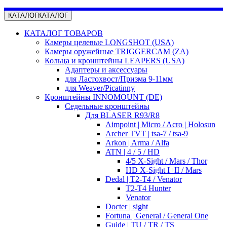
КАТАЛОГ
КАТАЛОГ
КАТАЛОГ ТОВАРОВ
Камеры целевые LONGSHOT (USA)
Камеры оружейные TRIGGERCAM (ZA)
Кольца и кронштейны LEAPERS (USA)
Адаптеры и аксессуары
для Ластохвост/Призма 9-11мм
для Weaver/Picatinny
Кронштейны INNOMOUNT (DE)
Седельные кронштейны
Для BLASER R93/R8
Aimpoint | Micro / Acro | Holosun
Archer TVT | tsa-7 / tsa-9
Arkon | Arma / Alfa
ATN | 4 / 5 / HD
4/5 X-Sight / Mars / Thor
HD X-Sight I+II / Mars
Dedal | T2-T4 / Venator
T2-T4 Hunter
Venator
Docter | sight
Fortuna | General / General One
Guide | TU / TR / TS