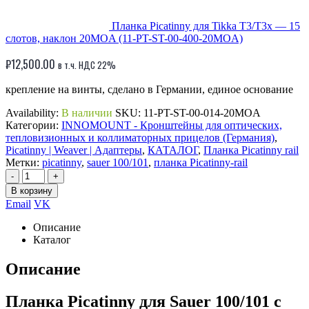
Планка Picatinny для Tikka T3/T3x — 15
слотов, наклон 20MOA (11-PT-ST-00-400-20MOA)
₽
12,500.00
в т.ч. НДС 22%
крепление на винты, сделано в Германии, единое основание
Availability:
В наличии
SKU:
11-PT-ST-00-014-20MOA
Категории:
INNOMOUNT - Кронштейны для оптических,
тепловизионных и коллиматорных прицелов (Германия)
,
Picatinny | Weaver | Адаптеры
,
КАТАЛОГ
,
Планка Picatinny rail
Метки:
picatinny
,
sauer 100/101
,
планка Picatinny-rail
-
+
В корзину
Email
VK
Описание
Каталог
Описание
Планка Picatinny для Sauer 100/101 с