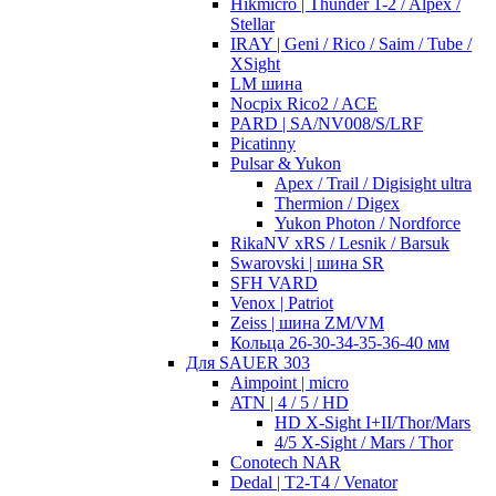
Hikmicro | Thunder 1-2 / Alpex /
Stellar
IRAY | Geni / Rico / Saim / Tube /
XSight
LM шина
Nocpix Rico2 / ACE
PARD | SA/NV008/S/LRF
Picatinny
Pulsar & Yukon
Apex / Trail / Digisight ultra
Thermion / Digex
Yukon Photon / Nordforce
RikaNV xRS / Lesnik / Barsuk
Swarovski | шина SR
SFH VARD
Venox | Patriot
Zeiss | шина ZM/VM
Кольца 26-30-34-35-36-40 мм
Для SAUER 303
Aimpoint | micro
ATN | 4 / 5 / HD
HD X-Sight I+II/Thor/Mars
4/5 X-Sight / Mars / Thor
Conotech NAR
Dedal | T2-T4 / Venator