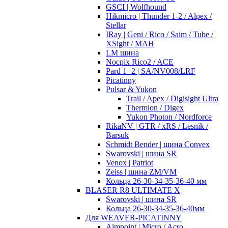
GSCI | Wolfhound
Hikmicro | Thunder 1-2 / Alpex /
Stellar
IRay | Geni / Rico / Saim / Tube /
XSight / MAH
LM шина
Nocpix Rico2 / ACE
Pard 1+2 | SA/NV008/LRF
Picatinny
Pulsar & Yukon
Trail / Apex / Digisight Ultra
Thermion / Digex
Yukon Photon / Nordforce
RikaNV | GTR / xRS / Lesnik /
Barsuk
Schmidt Bender | шина Convex
Swarovski | шина SR
Venox | Patriot
Zeiss | шина ZM/VM
Кольца 26-30-34-35-36-40 мм
BLASER R8 ULTIMATE X
Swarovski | шина SR
Кольца 26-30-34-35-36-40мм
Для WEAVER-PICATINNY
Aimpoint | Micro / Acro