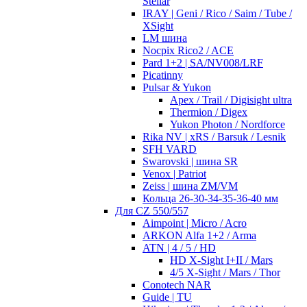
Stellar
IRAY | Geni / Rico / Saim / Tube /
XSight
LM шина
Nocpix Rico2 / ACE
Pard 1+2 | SA/NV008/LRF
Picatinny
Pulsar & Yukon
Apex / Trail / Digisight ultra
Thermion / Digex
Yukon Photon / Nordforce
Rika NV | xRS / Barsuk / Lesnik
SFH VARD
Swarovski | шина SR
Venox | Patriot
Zeiss | шина ZM/VM
Кольца 26-30-34-35-36-40 мм
Для CZ 550/557
Aimpoint | Micro / Acro
ARKON Alfa 1+2 / Arma
ATN | 4 / 5 / HD
HD X-Sight I+II / Mars
4/5 X-Sight / Mars / Thor
Conotech NAR
Guide | TU