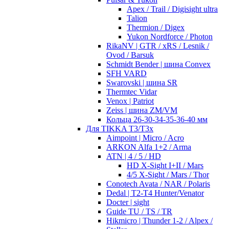
Apex / Trail / Digisight ultra
Talion
Thermion / Digex
Yukon Nordforce / Photon
RikaNV | GTR / xRS / Lesnik /
Ovod / Barsuk
Schmidt Bender | шина Convex
SFH VARD
Swarovski | шина SR
Thermtec Vidar
Venox | Patriot
Zeiss | шина ZM/VM
Кольца 26-30-34-35-36-40 мм
Для TIKKA T3/T3x
Aimpoint | Micro / Acro
ARKON Alfa 1+2 / Arma
ATN | 4 / 5 / HD
HD X-Sight I+II / Mars
4/5 X-Sight / Mars / Thor
Conotech Avata / NAR / Polaris
Dedal | T2-T4 Hunter/Venator
Docter | sight
Guide TU / TS / TR
Hikmicro | Thunder 1-2 / Alpex /