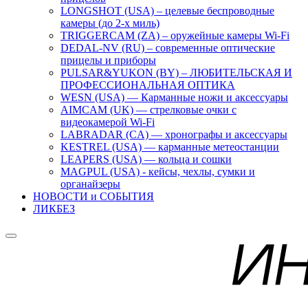
LONGSHOT (USA) – целевые беспроводные
камеры (до 2-х миль)
TRIGGERCAM (ZA) – оружейные камеры Wi-Fi
DEDAL-NV (RU) – современные оптические
прицелы и приборы
PULSAR&YUKON (BY) – ЛЮБИТЕЛЬСКАЯ И
ПРОФЕССИОНАЛЬНАЯ ОПТИКА
WESN (USA) — Карманные ножи и аксессуары
AIMCAM (UK) — стрелковые очки с
видеокамерой Wi-Fi
LABRADAR (CA) — хронографы и аксессуары
KESTREL (USA) — карманные метеостанции
LEAPERS (USA) — кольца и сошки
MAGPUL (USA) - кейсы, чехлы, сумки и
органайзеры
НОВОСТИ и СОБЫТИЯ
ЛИКБЕЗ