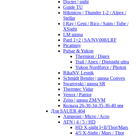
Docter | sight
Guide TU
Hikmicro | Thunder 1-2 / Alpex /
Stellar
I Ray | Geni / Rico / Saim / Tube /
XSight
LM шина
Pard 1+2 | SA/NV008/LRF
Picatinny
Pulsar & Yukon
Thermion / Digex
Trail / Apex / Digisight ultra
Yukon Nordforce / Photon
RikaNV Lesnik
Schmidt Bender | шина Convex
Swarovski | шина SR
Thermtec Vidar
Venox | Patriot
Zeiss | шина ZM/VM
Кольца 26-30-34-35-36-40 мм
Для SAUER 404
Aimpoint | Micro / Acro
ATN | 4 / 5 / HD
HD X-sight I+II/Thor/Mars
4/5 X-Sight / Mars / Thor