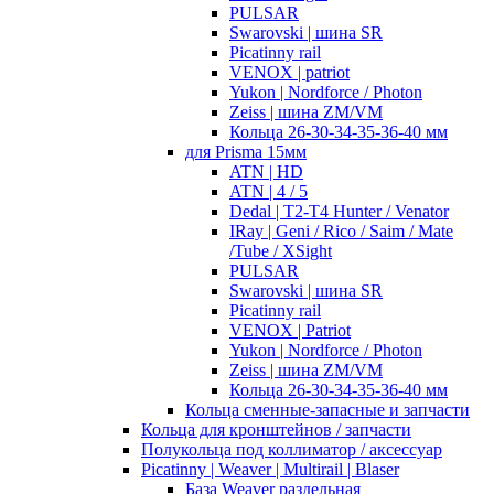
PULSAR
Swarovski | шина SR
Picatinny rail
VENOX | patriot
Yukon | Nordforce / Photon
Zeiss | шина ZM/VM
Кольца 26-30-34-35-36-40 мм
для Prisma 15мм
ATN | HD
ATN | 4 / 5
Dedal | T2-T4 Hunter / Venator
IRay | Geni / Rico / Saim / Mate
/Tube / XSight
PULSAR
Swarovski | шина SR
Picatinny rail
VENOX | Patriot
Yukon | Nordforce / Photon
Zeiss | шина ZM/VM
Кольца 26-30-34-35-36-40 мм
Кольца сменные-запасные и запчасти
Кольца для кронштейнов / запчасти
Полукольца под коллиматор / аксессуар
Picatinny | Weaver | Multirail | Blaser
База Weaver раздельная