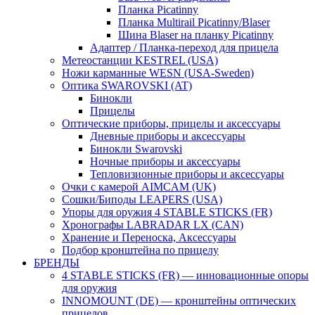
Планка Picatinny
Планка Multirail Picatinny/Blaser
Шина Blaser на планку Picatinny
Адаптер / Планка-переход для прицела
Метеостанции KESTREL (USA)
Ножи карманные WESN (USA-Sweden)
Оптика SWAROVSKI (AT)
Бинокли
Прицелы
Оптические приборы, прицелы и аксессуары
Дневные приборы и аксессуары
Бинокли Swarovski
Ночные приборы и аксессуары
Тепловизионные приборы и аксессуары
Очки с камерой AIMCAM (UK)
Сошки/Биподы LEAPERS (USA)
Упоры для оружия 4 STABLE STICKS (FR)
Хронографы LABRADAR LX (CAN)
Хранение и Переноска, Аксессуары
Подбор кронштейна по прицелу
БРЕНДЫ
4 STABLE STICKS (FR) — инновационные опоры
для оружия
INNOMOUNT (DE) — кронштейны оптических
прицелов