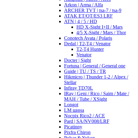
Arkon | Arma / Alfa
ARCHER TVT | tsa-7 / tsa-9
ATAK ET/OT/ES3 LRF
ATN | 4 / 5 / HD
HD X-Sight I+II / Mars
4/5 X-Sight / Mars / Thor
Conotech Avata / Polaris
Dedal | T2-T4 / Venator
T2-T4 Hunter
Venator
Docter | Sight
Fortuna | General / General one
Guide | TU / TS / TR
Hikmicro | Thunder 1-2 / Alpex /
Stellar
Infiray TD70L
IRay | Geni / Rico / Saim / Mate /
MAH / Tube / XSight
Longot
LM шина
Nocpix Rico2 / ACE
Pard | SA/NV008/LRF
Picatinny
Pixfra Chiron
Pulsar & Yukon