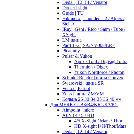
Dedal | T2-T4 / Venator
Docter | sight
Guide | TU
Hikmicro | Thunder 1-2 / Alpex /
Stellar
IRay | Geni / Rico / Saim / Tube /
XSight
LM шина
Pard 1+2 | SA/NV008/LRF
Picatinny
Pulsar & Yukon
Apex / Trail / Digisight ultra
Thermion / Digex
Yukon Nordforce / Photon
Schmidt Bender | шина Convex
Swarovski | шина SR
Venox | Patriot
Zeiss | шина ZM/VM
Кольца 26-30-34-35-36-40 мм
Для MERKEL B3/B4/KR1/K3/K5
Aimpoint | micro
ATN | 4 / 5 / HD
4/5 X-Sight / Mars / Thor
HD X-sight I+II/Thor/Mars
Dedal | T2-T4 / Venator