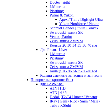
Docter | sight
LM шина
Picatinny
Pulsar & Yukon
Apex / Trail / Digisight Ultra
Yukon Nordforce / Photon
Schmidt Bender | шина Convex
Swarovski | шина SR
Venox | Patriot
Zeiss | шина ZM/VM
Кольца 26-30-34-35-36-40 мм
Для Prisma 12мм
LM шина
Picatinny
Swarovski | шина SR
Zeiss | шина ZM/VM
Кольца 26-30-34-35-36-40 мм
Кольца сменные-запасные и запчасти
Поворотные кронштейны
для EAW-Apel
ATN | HD
ATN | 4 / 5
Dedal | T2-T4 Hunter / Venator
IRay | Geni / Rico / Saim / Mate /
Tube / XSight