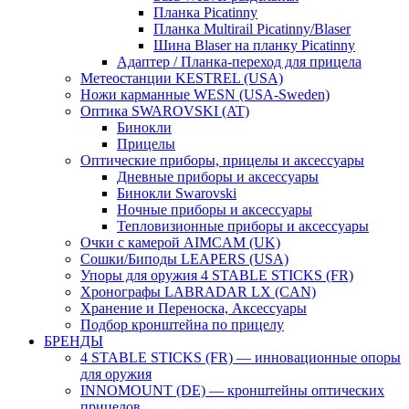
Планка Picatinny
Планка Multirail Picatinny/Blaser
Шина Blaser на планку Picatinny
Адаптер / Планка-переход для прицела
Метеостанции KESTREL (USA)
Ножи карманные WESN (USA-Sweden)
Оптика SWAROVSKI (AT)
Бинокли
Прицелы
Оптические приборы, прицелы и аксессуары
Дневные приборы и аксессуары
Бинокли Swarovski
Ночные приборы и аксессуары
Тепловизионные приборы и аксессуары
Очки с камерой AIMCAM (UK)
Сошки/Биподы LEAPERS (USA)
Упоры для оружия 4 STABLE STICKS (FR)
Хронографы LABRADAR LX (CAN)
Хранение и Переноска, Аксессуары
Подбор кронштейна по прицелу
БРЕНДЫ
4 STABLE STICKS (FR) — инновационные опоры
для оружия
INNOMOUNT (DE) — кронштейны оптических
прицелов