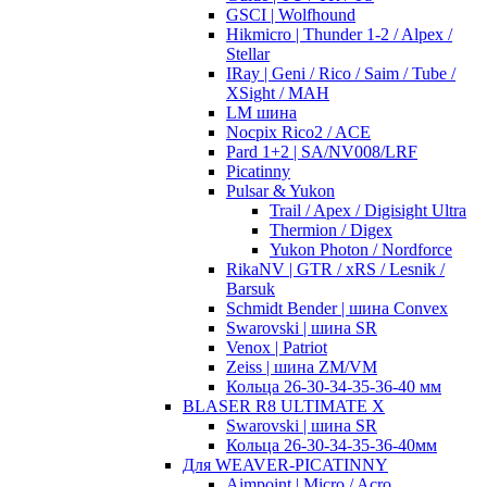
GSCI | Wolfhound
Hikmicro | Thunder 1-2 / Alpex /
Stellar
IRay | Geni / Rico / Saim / Tube /
XSight / MAH
LM шина
Nocpix Rico2 / ACE
Pard 1+2 | SA/NV008/LRF
Picatinny
Pulsar & Yukon
Trail / Apex / Digisight Ultra
Thermion / Digex
Yukon Photon / Nordforce
RikaNV | GTR / xRS / Lesnik /
Barsuk
Schmidt Bender | шина Convex
Swarovski | шина SR
Venox | Patriot
Zeiss | шина ZM/VM
Кольца 26-30-34-35-36-40 мм
BLASER R8 ULTIMATE X
Swarovski | шина SR
Кольца 26-30-34-35-36-40мм
Для WEAVER-PICATINNY
Aimpoint | Micro / Acro