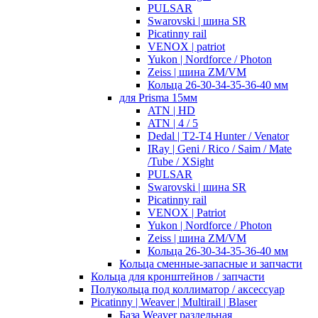
PULSAR
Swarovski | шина SR
Picatinny rail
VENOX | patriot
Yukon | Nordforce / Photon
Zeiss | шина ZM/VM
Кольца 26-30-34-35-36-40 мм
для Prisma 15мм
ATN | HD
ATN | 4 / 5
Dedal | T2-T4 Hunter / Venator
IRay | Geni / Rico / Saim / Mate
/Tube / XSight
PULSAR
Swarovski | шина SR
Picatinny rail
VENOX | Patriot
Yukon | Nordforce / Photon
Zeiss | шина ZM/VM
Кольца 26-30-34-35-36-40 мм
Кольца сменные-запасные и запчасти
Кольца для кронштейнов / запчасти
Полукольца под коллиматор / аксессуар
Picatinny | Weaver | Multirail | Blaser
База Weaver раздельная