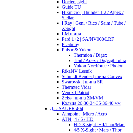
Docter | sight
Guide TU
Hikmicro | Thunder 1-2 / Alpex /
Stellar
I Ray | Geni / Rico / Saim / Tube /
XSight
LM шина
Pard 1+2 | SA/NV008/LRF
Picatinny
Pulsar & Yukon
Thermion / Digex
Trail / Apex / Digisight ultra
Yukon Nordforce / Photon
RikaNV Lesnik
Schmidt Bender | шина Convex
Swarovski | шина SR
Thermtec Vidar
Venox | Patriot
Zeiss | шина ZM/VM
Кольца 26-30-34-35-36-40 мм
Для SAUER 404
Aimpoint | Micro / Acro
ATN | 4 / 5 / HD
HD X-sight I+II/Thor/Mars
4/5 X-Sight / Mars / Thor