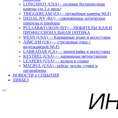
LONGSHOT (USA) – целевые беспроводные
камеры (до 2-х миль)
TRIGGERCAM (ZA) – оружейные камеры Wi-Fi
DEDAL-NV (RU) – современные оптические
прицелы и приборы
PULSAR&YUKON (BY) – ЛЮБИТЕЛЬСКАЯ И
ПРОФЕССИОНАЛЬНАЯ ОПТИКА
WESN (USA) — Карманные ножи и аксессуары
AIMCAM (UK) — стрелковые очки с
видеокамерой Wi-Fi
LABRADAR (CA) — хронографы и аксессуары
KESTREL (USA) — карманные метеостанции
LEAPERS (USA) — кольца и сошки
MAGPUL (USA) - кейсы, чехлы, сумки и
органайзеры
НОВОСТИ и СОБЫТИЯ
ЛИКБЕЗ