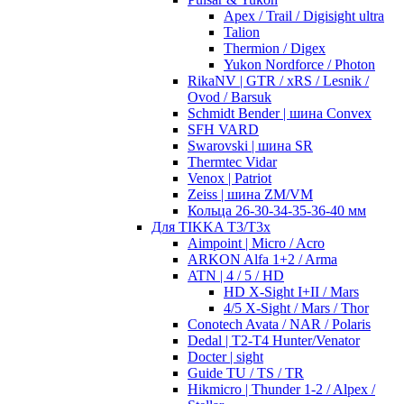
Apex / Trail / Digisight ultra
Talion
Thermion / Digex
Yukon Nordforce / Photon
RikaNV | GTR / xRS / Lesnik /
Ovod / Barsuk
Schmidt Bender | шина Convex
SFH VARD
Swarovski | шина SR
Thermtec Vidar
Venox | Patriot
Zeiss | шина ZM/VM
Кольца 26-30-34-35-36-40 мм
Для TIKKA T3/T3x
Aimpoint | Micro / Acro
ARKON Alfa 1+2 / Arma
ATN | 4 / 5 / HD
HD X-Sight I+II / Mars
4/5 X-Sight / Mars / Thor
Conotech Avata / NAR / Polaris
Dedal | T2-T4 Hunter/Venator
Docter | sight
Guide TU / TS / TR
Hikmicro | Thunder 1-2 / Alpex /