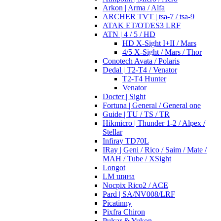
Arkon | Arma / Alfa
ARCHER TVT | tsa-7 / tsa-9
ATAK ET/OT/ES3 LRF
ATN | 4 / 5 / HD
HD X-Sight I+II / Mars
4/5 X-Sight / Mars / Thor
Conotech Avata / Polaris
Dedal | T2-T4 / Venator
T2-T4 Hunter
Venator
Docter | Sight
Fortuna | General / General one
Guide | TU / TS / TR
Hikmicro | Thunder 1-2 / Alpex /
Stellar
Infiray TD70L
IRay | Geni / Rico / Saim / Mate /
MAH / Tube / XSight
Longot
LM шина
Nocpix Rico2 / ACE
Pard | SA/NV008/LRF
Picatinny
Pixfra Chiron
Pulsar & Yukon