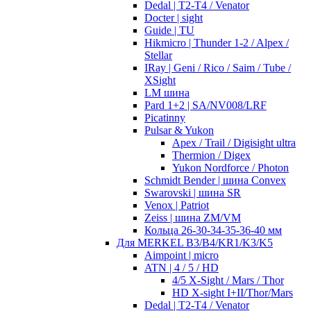
Dedal | T2-T4 / Venator
Docter | sight
Guide | TU
Hikmicro | Thunder 1-2 / Alpex /
Stellar
IRay | Geni / Rico / Saim / Tube /
XSight
LM шина
Pard 1+2 | SA/NV008/LRF
Picatinny
Pulsar & Yukon
Apex / Trail / Digisight ultra
Thermion / Digex
Yukon Nordforce / Photon
Schmidt Bender | шина Convex
Swarovski | шина SR
Venox | Patriot
Zeiss | шина ZM/VM
Кольца 26-30-34-35-36-40 мм
Для MERKEL B3/B4/KR1/K3/K5
Aimpoint | micro
ATN | 4 / 5 / HD
4/5 X-Sight / Mars / Thor
HD X-sight I+II/Thor/Mars
Dedal | T2-T4 / Venator