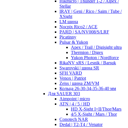
Hikmicro | Thunder 1-2 / Alpex /
Stellar
IRAY | Geni / Rico / Saim / Tube /
XSight
LM шина
Nocpix Rico2 / ACE
PARD | SA/NV008/S/LRF
Picatinny
Pulsar & Yukon
Apex / Trail / Digisight ultra
Thermion / Digex
Yukon Photon / Nordforce
RikaNV xRS / Lesnik / Barsuk
Swarovski | шина SR
SFH VARD
Venox | Patriot
Zeiss | шина ZM/VM
Кольца 26-30-34-35-36-40 мм
Для SAUER 303
Aimpoint | micro
ATN | 4 / 5 / HD
HD X-Sight I+II/Thor/Mars
4/5 X-Sight / Mars / Thor
Conotech NAR
Dedal | T2-T4 / Venator