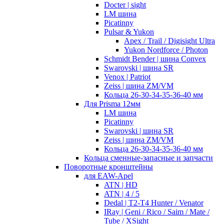
Docter | sight
LM шина
Picatinny
Pulsar & Yukon
Apex / Trail / Digisight Ultra
Yukon Nordforce / Photon
Schmidt Bender | шина Convex
Swarovski | шина SR
Venox | Patriot
Zeiss | шина ZM/VM
Кольца 26-30-34-35-36-40 мм
Для Prisma 12мм
LM шина
Picatinny
Swarovski | шина SR
Zeiss | шина ZM/VM
Кольца 26-30-34-35-36-40 мм
Кольца сменные-запасные и запчасти
Поворотные кронштейны
для EAW-Apel
ATN | HD
ATN | 4 / 5
Dedal | T2-T4 Hunter / Venator
IRay | Geni / Rico / Saim / Mate /
Tube / XSight