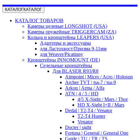
КАТАЛОГ
КАТАЛОГ
КАТАЛОГ ТОВАРОВ
Камеры целевые LONGSHOT (USA)
Камеры оружейные TRIGGERCAM (ZA)
Кольца и кронштейны LEAPERS (USA)
Адаптеры и аксессуары
для Ластохвост/Призма 9-11мм
для Weaver/Picatinny
Кронштейны INNOMOUNT (DE)
Седельные кронштейны
Для BLASER R93/R8
Aimpoint | Micro / Acro | Holosun
Archer TVT | tsa-7 / tsa-9
Arkon | Arma / Alfa
ATN | 4 / 5 / HD
4/5 X-Sight / Mars / Thor
HD X-Sight I+II / Mars
Dedal | T2-T4 / Venator
T2-T4 Hunter
Venator
Docter | sight
Fortuna | General / General One
Guide | TU / TR / TS