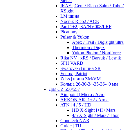
Stellar
IRAY | Geni / Rico / Saim / Tube /
XSight
LM шина
Nocpix Rico2 / ACE
Pard 1+2 | SA/NV008/LRF
Picatinny
Pulsar & Yukon
Apex / Trail / Digisight ultra
Thermion / Digex
Yukon Photon / Nordforce
Rika NV | xRS / Barsuk / Lesnik
SFH VARD
Swarovski | шина SR
Venox | Patriot
Zeiss | шина ZM/VM
Кольца 26-30-34-35-36-40 мм
Для CZ 550/557
Aimpoint | Micro / Acro
ARKON Alfa 1+2 / Arma
ATN | 4 / 5 / HD
HD X-Sight I+II / Mars
4/5 X-Sight / Mars / Thor
Conotech NAR
Guide | TU