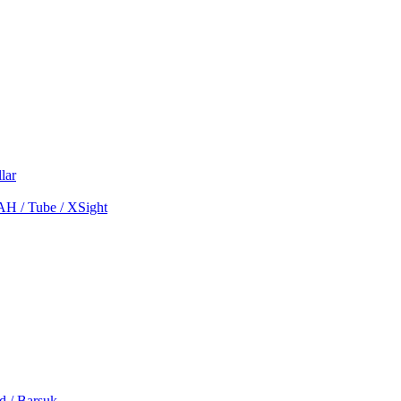
lar
MAH / Tube / XSight
d / Barsuk