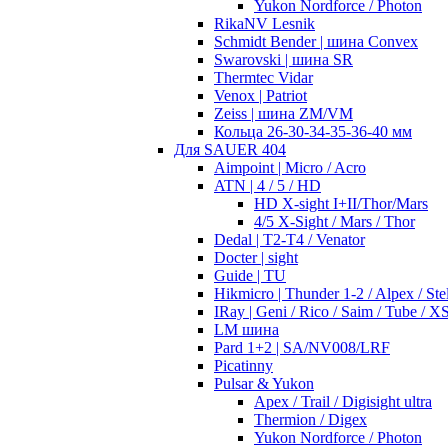
Yukon Nordforce / Photon
RikaNV Lesnik
Schmidt Bender | шина Convex
Swarovski | шина SR
Thermtec Vidar
Venox | Patriot
Zeiss | шина ZM/VM
Кольца 26-30-34-35-36-40 мм
Для SAUER 404
Aimpoint | Micro / Acro
ATN | 4 / 5 / HD
HD X-sight I+II/Thor/Mars
4/5 X-Sight / Mars / Thor
Dedal | T2-T4 / Venator
Docter | sight
Guide | TU
Hikmicro | Thunder 1-2 / Alpex / Stel
IRay | Geni / Rico / Saim / Tube / X
LM шина
Pard 1+2 | SA/NV008/LRF
Picatinny
Pulsar & Yukon
Apex / Trail / Digisight ultra
Thermion / Digex
Yukon Nordforce / Photon