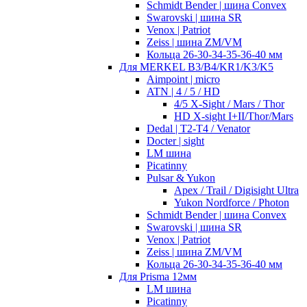
Schmidt Bender | шина Convex
Swarovski | шина SR
Venox | Patriot
Zeiss | шина ZM/VM
Кольца 26-30-34-35-36-40 мм
Для MERKEL B3/B4/KR1/K3/K5
Aimpoint | micro
ATN | 4 / 5 / HD
4/5 X-Sight / Mars / Thor
HD X-sight I+II/Thor/Mars
Dedal | T2-T4 / Venator
Docter | sight
LM шина
Picatinny
Pulsar & Yukon
Apex / Trail / Digisight Ultra
Yukon Nordforce / Photon
Schmidt Bender | шина Convex
Swarovski | шина SR
Venox | Patriot
Zeiss | шина ZM/VM
Кольца 26-30-34-35-36-40 мм
Для Prisma 12мм
LM шина
Picatinny