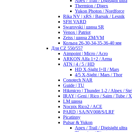
Apex / Trail / Digisight ultra
Thermion / Digex
Yukon Photon / Nordforce
Rika NV | xRS / Barsuk / Lesnik
SFH VARD
Swarovski | шина SR
Venox | Patriot
Zeiss | шина ZM/VM
Кольца 26-30-34-35-36-40 мм
Для CZ 550/557
Aimpoint | Micro / Acro
ARKON Alfa 1+2 / Arma
ATN | 4 / 5 / HD
HD X-Sight I+II / Mars
4/5 X-Sight / Mars / Thor
Conotech NAR
Guide | TU
Hikmicro | Thunder 1-2 / Alpex / Stel
IRAY | Geni / Rico / Saim / Tube / 
LM шина
Nocpix Rico2 / ACE
PARD | SA/NV008/S/LRF
Picatinny
Pulsar & Yukon
Apex / Trail / Digisight ultra