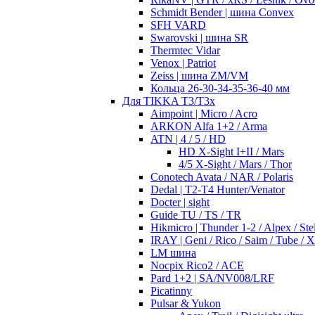
Schmidt Bender | шина Convex
SFH VARD
Swarovski | шина SR
Thermtec Vidar
Venox | Patriot
Zeiss | шина ZM/VM
Кольца 26-30-34-35-36-40 мм
Для TIKKA T3/T3x
Aimpoint | Micro / Acro
ARKON Alfa 1+2 / Arma
ATN | 4 / 5 / HD
HD X-Sight I+II / Mars
4/5 X-Sight / Mars / Thor
Conotech Avata / NAR / Polaris
Dedal | T2-T4 Hunter/Venator
Docter | sight
Guide TU / TS / TR
Hikmicro | Thunder 1-2 / Alpex / Stel
IRAY | Geni / Rico / Saim / Tube / 
LM шина
Nocpix Rico2 / ACE
Pard 1+2 | SA/NV008/LRF
Picatinny
Pulsar & Yukon