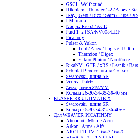
GSCI | Wolfhound
Hikmicro | Thunder 1-2 / Alpex / Stel
IRay | Geni / Rico / Saim / Tube / 
LM шина
Nocpix Rico2 / ACE
Pard 1+2 | SA/NV008/LRF
Picatinny
Pulsar & Yukon
Trail / Apex / Digisight Ultra
Thermion / Digex
Yukon Photon / Nordforce
RikaNV | GTR / xRS / Lesnik / Bar
Schmidt Bender | шина Convex
Swarovski | шина SR
Venox | Patriot
Zeiss | шина ZM/VM
Кольца 26-30-34-35-36-40 мм
BLASER R8 ULTIMATE X
Swarovski | шина SR
Кольца 26-30-34-35-36-40мм
Для WEAVER-PICATINNY
Aimpoint | Micro / Acro
Arkon | Arma / Alfa
ARCHER TVT | tsa-7 / tsa-9
ATAK ET/OT/ES3 LRF