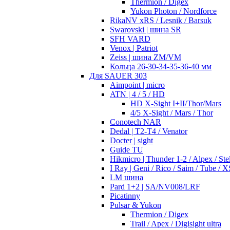
Thermion / Digex
Yukon Photon / Nordforce
RikaNV xRS / Lesnik / Barsuk
Swarovski | шина SR
SFH VARD
Venox | Patriot
Zeiss | шина ZM/VM
Кольца 26-30-34-35-36-40 мм
Для SAUER 303
Aimpoint | micro
ATN | 4 / 5 / HD
HD X-Sight I+II/Thor/Mars
4/5 X-Sight / Mars / Thor
Conotech NAR
Dedal | T2-T4 / Venator
Docter | sight
Guide TU
Hikmicro | Thunder 1-2 / Alpex / Stel
I Ray | Geni / Rico / Saim / Tube / X
LM шина
Pard 1+2 | SA/NV008/LRF
Picatinny
Pulsar & Yukon
Thermion / Digex
Trail / Apex / Digisight ultra