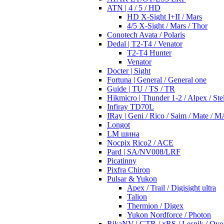
ATN | 4 / 5 / HD
HD X-Sight I+II / Mars
4/5 X-Sight / Mars / Thor
Conotech Avata / Polaris
Dedal | T2-T4 / Venator
T2-T4 Hunter
Venator
Docter | Sight
Fortuna | General / General one
Guide | TU / TS / TR
Hikmicro | Thunder 1-2 / Alpex / Stel
Infiray TD70L
IRay | Geni / Rico / Saim / Mate / 
Longot
LM шина
Nocpix Rico2 / ACE
Pard | SA/NV008/LRF
Picatinny
Pixfra Chiron
Pulsar & Yukon
Apex / Trail / Digisight ultra
Talion
Thermion / Digex
Yukon Nordforce / Photon
RikaNV | GTR / xRS / Lesnik / Ovo