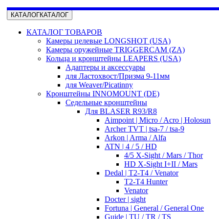
КАТАЛОГ
КАТАЛОГ
КАТАЛОГ ТОВАРОВ
Камеры целевые LONGSHOT (USA)
Камеры оружейные TRIGGERCAM (ZA)
Кольца и кронштейны LEAPERS (USA)
Адаптеры и аксессуары
для Ластохвост/Призма 9-11мм
для Weaver/Picatinny
Кронштейны INNOMOUNT (DE)
Седельные кронштейны
Для BLASER R93/R8
Aimpoint | Micro / Acro | Holosun
Archer TVT | tsa-7 / tsa-9
Arkon | Arma / Alfa
ATN | 4 / 5 / HD
4/5 X-Sight / Mars / Thor
HD X-Sight I+II / Mars
Dedal | T2-T4 / Venator
T2-T4 Hunter
Venator
Docter | sight
Fortuna | General / General One
Guide | TU / TR / TS