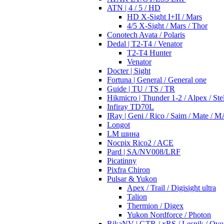
ATN | 4 / 5 / HD
HD X-Sight I+II / Mars
4/5 X-Sight / Mars / Thor
Conotech Avata / Polaris
Dedal | T2-T4 / Venator
T2-T4 Hunter
Venator
Docter | Sight
Fortuna | General / General one
Guide | TU / TS / TR
Hikmicro | Thunder 1-2 / Alpex / Stel
Infiray TD70L
IRay | Geni / Rico / Saim / Mate / 
Longot
LM шина
Nocpix Rico2 / ACE
Pard | SA/NV008/LRF
Picatinny
Pixfra Chiron
Pulsar & Yukon
Apex / Trail / Digisight ultra
Talion
Thermion / Digex
Yukon Nordforce / Photon
RikaNV | GTR / xRS / Lesnik / Ovo