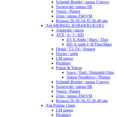
Schmidt Bender | шина Convex
Swarovski | шина SR
Venox | Patriot
Zeiss | шина ZM/VM
Кольца 26-30-34-35-36-40 мм
Для MERKEL B3/B4/KR1/K3/K5
Aimpoint | micro
ATN | 4 / 5 / HD
4/5 X-Sight / Mars / Thor
HD X-sight I+II/Thor/Mars
Dedal | T2-T4 / Venator
Docter | sight
LM шина
Picatinny
Pulsar & Yukon
Apex / Trail / Digisight Ultra
Yukon Nordforce / Photon
Schmidt Bender | шина Convex
Swarovski | шина SR
Venox | Patriot
Zeiss | шина ZM/VM
Кольца 26-30-34-35-36-40 мм
Для Prisma 12мм
LM шина
Picatinny