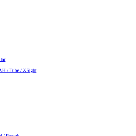
lar
MAH / Tube / XSight
d / Barsuk