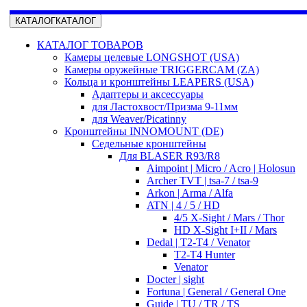
КАТАЛОГ
КАТАЛОГ
КАТАЛОГ ТОВАРОВ
Камеры целевые LONGSHOT (USA)
Камеры оружейные TRIGGERCAM (ZA)
Кольца и кронштейны LEAPERS (USA)
Адаптеры и аксессуары
для Ластохвост/Призма 9-11мм
для Weaver/Picatinny
Кронштейны INNOMOUNT (DE)
Седельные кронштейны
Для BLASER R93/R8
Aimpoint | Micro / Acro | Holosun
Archer TVT | tsa-7 / tsa-9
Arkon | Arma / Alfa
ATN | 4 / 5 / HD
4/5 X-Sight / Mars / Thor
HD X-Sight I+II / Mars
Dedal | T2-T4 / Venator
T2-T4 Hunter
Venator
Docter | sight
Fortuna | General / General One
Guide | TU / TR / TS