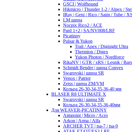
GSCI | Wolfhound
Hikmicro | Thunder 1-2 / Alpex / Stel
IRay | Geni / Rico / Saim / Tube / 
LM шина
Nocpix Rico2 / ACE
Pard 1+2 | SA/NV008/LRF
Picatinny
Pulsar & Yukon
Trail / Apex / Digisight Ultra
Thermion / Digex
Yukon Photon / Nordforce
RikaNV | GTR / xRS / Lesnik / Bar
Schmidt Bender | шина Convex
Swarovski | шина SR
Venox | Patriot
Zeiss | шина ZM/VM
Кольца 26-30-34-35-36-40 мм
BLASER R8 ULTIMATE X
Swarovski | шина SR
Кольца 26-30-34-35-36-40мм
Для WEAVER-PICATINNY
Aimpoint | Micro / Acro
Arkon | Arma / Alfa
ARCHER TVT | tsa-7 / tsa-9
ATAK ET/OT/ES3 LRF