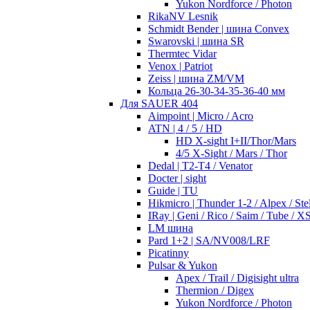
Yukon Nordforce / Photon
RikaNV Lesnik
Schmidt Bender | шина Convex
Swarovski | шина SR
Thermtec Vidar
Venox | Patriot
Zeiss | шина ZM/VM
Кольца 26-30-34-35-36-40 мм
Для SAUER 404
Aimpoint | Micro / Acro
ATN | 4 / 5 / HD
HD X-sight I+II/Thor/Mars
4/5 X-Sight / Mars / Thor
Dedal | T2-T4 / Venator
Docter | sight
Guide | TU
Hikmicro | Thunder 1-2 / Alpex / Stel
IRay | Geni / Rico / Saim / Tube / X
LM шина
Pard 1+2 | SA/NV008/LRF
Picatinny
Pulsar & Yukon
Apex / Trail / Digisight ultra
Thermion / Digex
Yukon Nordforce / Photon