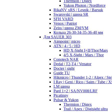
Thermion / Digex
Yukon Photon / Nordforce
RikaNV xRS / Lesnik / Barsuk
Swarovski | шина SR
SFH VARD
Venox | Patriot
Zeiss | шина ZM/VM
Кольца 26-30-34-35-36-40 мм
Для SAUER 303
Aimpoint | micro
ATN | 4 / 5 / HD
HD X-Sight I+II/Thor/Mars
4/5 X-Sight / Mars / Thor
Conotech NAR
Dedal | T2-T4 / Venator
Docter | sight
Guide TU
Hikmicro | Thunder 1-2 / Alpex / Stel
I Ray | Geni / Rico / Saim / Tube / X
LM шина
Pard 1+2 | SA/NV008/LRF
Picatinny
Pulsar & Yukon
Thermion / Digex
Trail / Apex / Digisight ultra