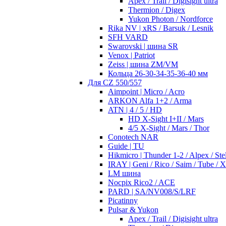
Apex / Trail / Digisight ultra
Thermion / Digex
Yukon Photon / Nordforce
Rika NV | xRS / Barsuk / Lesnik
SFH VARD
Swarovski | шина SR
Venox | Patriot
Zeiss | шина ZM/VM
Кольца 26-30-34-35-36-40 мм
Для CZ 550/557
Aimpoint | Micro / Acro
ARKON Alfa 1+2 / Arma
ATN | 4 / 5 / HD
HD X-Sight I+II / Mars
4/5 X-Sight / Mars / Thor
Conotech NAR
Guide | TU
Hikmicro | Thunder 1-2 / Alpex / Stel
IRAY | Geni / Rico / Saim / Tube / 
LM шина
Nocpix Rico2 / ACE
PARD | SA/NV008/S/LRF
Picatinny
Pulsar & Yukon
Apex / Trail / Digisight ultra