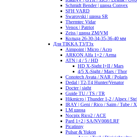
Schmidt Bender | шина Convex
SFH VARD
Swarovski | шина SR
Thermtec Vidar
Venox | Patriot
Zeiss | шина ZM/VM
Кольца 26-30-34-35-36-40 мм
Для TIKKA T3/T3x
Aimpoint | Micro / Acro
ARKON Alfa 1+2 / Arma
ATN | 4 / 5 / HD
HD X-Sight I+II / Mars
4/5 X-Sight / Mars / Thor
Conotech Avata / NAR / Polaris
Dedal | T2-T4 Hunter/Venator
Docter | sight
Guide TU / TS / TR
Hikmicro | Thunder 1-2 / Alpex / Stel
IRAY | Geni / Rico / Saim / Tube / 
LM шина
Nocpix Rico2 / ACE
Pard 1+2 | SA/NV008/LRF
Picatinny
Pulsar & Yukon