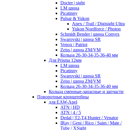
Docter | sight
LM шина
Picatinny
Pulsar & Yukon
Apex / Trail / Digisight Ultra
Yukon Nordforce / Photon
Schmidt Bender | шина Convex
Swarovski | шина SR
Venox | Patriot
Zeiss | шина ZM/VM
Кольца 26-30-34-35-36-40 мм
Для Prisma 12мм
LM шина
Picatinny
Swarovski | шина SR
Zeiss | шина ZM/VM
Кольца 26-30-34-35-36-40 мм
Кольца сменные-запасные и запчасти
Поворотные кронштейны
для EAW-Apel
ATN | HD
ATN | 4 / 5
Dedal | T2-T4 Hunter / Venator
IRay | Geni / Rico / Saim / Mate /
Tube / XSight