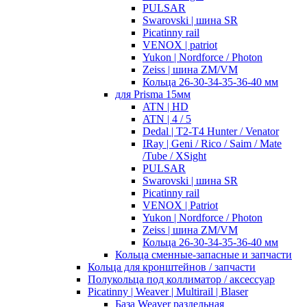
PULSAR
Swarovski | шина SR
Picatinny rail
VENOX | patriot
Yukon | Nordforce / Photon
Zeiss | шина ZM/VM
Кольца 26-30-34-35-36-40 мм
для Prisma 15мм
ATN | HD
ATN | 4 / 5
Dedal | T2-T4 Hunter / Venator
IRay | Geni / Rico / Saim / Mate
/Tube / XSight
PULSAR
Swarovski | шина SR
Picatinny rail
VENOX | Patriot
Yukon | Nordforce / Photon
Zeiss | шина ZM/VM
Кольца 26-30-34-35-36-40 мм
Кольца сменные-запасные и запчасти
Кольца для кронштейнов / запчасти
Полукольца под коллиматор / аксессуар
Picatinny | Weaver | Multirail | Blaser
База Weaver раздельная