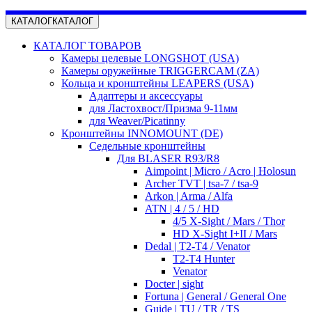
КАТАЛОГ
КАТАЛОГ
КАТАЛОГ ТОВАРОВ
Камеры целевые LONGSHOT (USA)
Камеры оружейные TRIGGERCAM (ZA)
Кольца и кронштейны LEAPERS (USA)
Адаптеры и аксессуары
для Ластохвост/Призма 9-11мм
для Weaver/Picatinny
Кронштейны INNOMOUNT (DE)
Седельные кронштейны
Для BLASER R93/R8
Aimpoint | Micro / Acro | Holosun
Archer TVT | tsa-7 / tsa-9
Arkon | Arma / Alfa
ATN | 4 / 5 / HD
4/5 X-Sight / Mars / Thor
HD X-Sight I+II / Mars
Dedal | T2-T4 / Venator
T2-T4 Hunter
Venator
Docter | sight
Fortuna | General / General One
Guide | TU / TR / TS