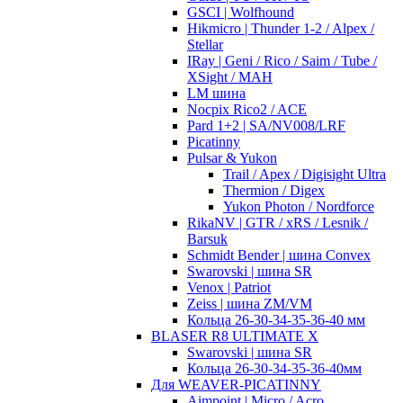
GSCI | Wolfhound
Hikmicro | Thunder 1-2 / Alpex /
Stellar
IRay | Geni / Rico / Saim / Tube /
XSight / MAH
LM шина
Nocpix Rico2 / ACE
Pard 1+2 | SA/NV008/LRF
Picatinny
Pulsar & Yukon
Trail / Apex / Digisight Ultra
Thermion / Digex
Yukon Photon / Nordforce
RikaNV | GTR / xRS / Lesnik /
Barsuk
Schmidt Bender | шина Convex
Swarovski | шина SR
Venox | Patriot
Zeiss | шина ZM/VM
Кольца 26-30-34-35-36-40 мм
BLASER R8 ULTIMATE X
Swarovski | шина SR
Кольца 26-30-34-35-36-40мм
Для WEAVER-PICATINNY
Aimpoint | Micro / Acro