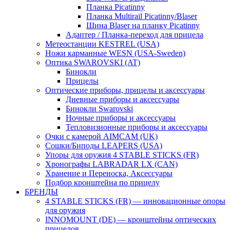
Планка Picatinny
Планка Multirail Picatinny/Blaser
Шина Blaser на планку Picatinny
Адаптер / Планка-переход для прицела
Метеостанции KESTREL (USA)
Ножи карманные WESN (USA-Sweden)
Оптика SWAROVSKI (AT)
Бинокли
Прицелы
Оптические приборы, прицелы и аксессуары
Дневные приборы и аксессуары
Бинокли Swarovski
Ночные приборы и аксессуары
Тепловизионные приборы и аксессуары
Очки с камерой AIMCAM (UK)
Сошки/Биподы LEAPERS (USA)
Упоры для оружия 4 STABLE STICKS (FR)
Хронографы LABRADAR LX (CAN)
Хранение и Переноска, Аксессуары
Подбор кронштейна по прицелу
БРЕНДЫ
4 STABLE STICKS (FR) — инновационные опоры
для оружия
INNOMOUNT (DE) — кронштейны оптических
прицелов