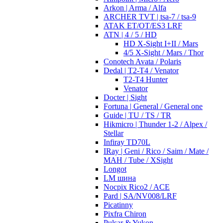
Arkon | Arma / Alfa
ARCHER TVT | tsa-7 / tsa-9
ATAK ET/OT/ES3 LRF
ATN | 4 / 5 / HD
HD X-Sight I+II / Mars
4/5 X-Sight / Mars / Thor
Conotech Avata / Polaris
Dedal | T2-T4 / Venator
T2-T4 Hunter
Venator
Docter | Sight
Fortuna | General / General one
Guide | TU / TS / TR
Hikmicro | Thunder 1-2 / Alpex /
Stellar
Infiray TD70L
IRay | Geni / Rico / Saim / Mate /
MAH / Tube / XSight
Longot
LM шина
Nocpix Rico2 / ACE
Pard | SA/NV008/LRF
Picatinny
Pixfra Chiron
Pulsar & Yukon