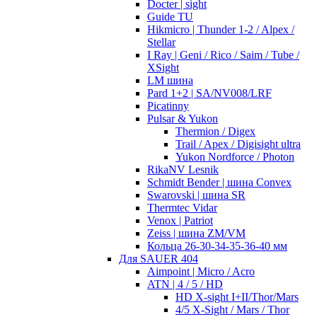
Docter | sight
Guide TU
Hikmicro | Thunder 1-2 / Alpex /
Stellar
I Ray | Geni / Rico / Saim / Tube /
XSight
LM шина
Pard 1+2 | SA/NV008/LRF
Picatinny
Pulsar & Yukon
Thermion / Digex
Trail / Apex / Digisight ultra
Yukon Nordforce / Photon
RikaNV Lesnik
Schmidt Bender | шина Convex
Swarovski | шина SR
Thermtec Vidar
Venox | Patriot
Zeiss | шина ZM/VM
Кольца 26-30-34-35-36-40 мм
Для SAUER 404
Aimpoint | Micro / Acro
ATN | 4 / 5 / HD
HD X-sight I+II/Thor/Mars
4/5 X-Sight / Mars / Thor