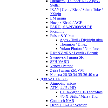
Hikmicro | Thunder 1-2 / Alpex /
Stellar
IRAY | Geni / Rico / Saim / Tube /
XSight
LM шина
Nocpix Rico2 / ACE
PARD | SA/NV008/S/LRF
Picatinny
Pulsar & Yukon
Apex / Trail / Digisight ultra
Thermion / Digex
Yukon Photon / Nordforce
RikaNV xRS / Lesnik / Barsuk
Swarovski | шина SR
SFH VARD
Venox | Patriot
Zeiss | шина ZM/VM
Кольца 26-30-34-35-36-40 мм
Для SAUER 303
Aimpoint | micro
ATN | 4 / 5 / HD
HD X-Sight I+II/Thor/Mars
4/5 X-Sight / Mars / Thor
Conotech NAR
Dedal | T2-T4 / Venator