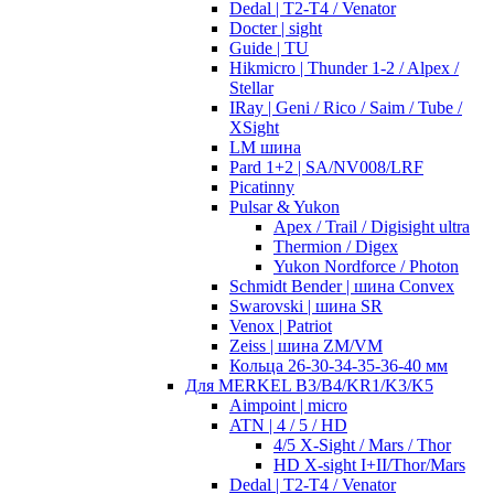
Dedal | T2-T4 / Venator
Docter | sight
Guide | TU
Hikmicro | Thunder 1-2 / Alpex /
Stellar
IRay | Geni / Rico / Saim / Tube /
XSight
LM шина
Pard 1+2 | SA/NV008/LRF
Picatinny
Pulsar & Yukon
Apex / Trail / Digisight ultra
Thermion / Digex
Yukon Nordforce / Photon
Schmidt Bender | шина Convex
Swarovski | шина SR
Venox | Patriot
Zeiss | шина ZM/VM
Кольца 26-30-34-35-36-40 мм
Для MERKEL B3/B4/KR1/K3/K5
Aimpoint | micro
ATN | 4 / 5 / HD
4/5 X-Sight / Mars / Thor
HD X-sight I+II/Thor/Mars
Dedal | T2-T4 / Venator