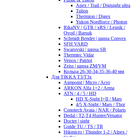
Apex / Trail / Digisight ultra
Talion
Thermion / Digex
Yukon Nordforce / Photon
RikaNV | GTR / xRS / Lesnik /
Ovod / Barsuk
Schmidt Bender | шина Convex
SFH VARD
Swarovski | шина SR
Thermtec Vidar
Venox | Patriot
Zeiss | шина ZM/VM
Кольца 26-30-34-35-36-40 мм
Для TIKKA T3/T3x
Aimpoint | Micro / Acro
ARKON Alfa 1+2 / Arma
ATN | 4 / 5 / HD
HD X-Sight I+II / Mars
4/5 X-Sight / Mars / Thor
Conotech Avata / NAR / Polaris
Dedal | T2-T4 Hunter/Venator
Docter | sight
Guide TU / TS / TR
Hikmicro | Thunder 1-2 / Alpex /