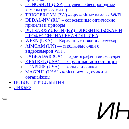
LONGSHOT (USA) – целевые беспроводные
камеры (до 2-х миль)
TRIGGERCAM (ZA) – оружейные камеры Wi-Fi
DEDAL-NV (RU) – современные оптические
прицелы и приборы
PULSAR&YUKON (BY) – ЛЮБИТЕЛЬСКАЯ И
ПРОФЕССИОНАЛЬНАЯ ОПТИКА
WESN (USA) — Карманные ножи и аксессуары
AIMCAM (UK) — стрелковые очки с
видеокамерой Wi-Fi
LABRADAR (CA) — хронографы и аксессуары
KESTREL (USA) — карманные метеостанции
LEAPERS (USA) — кольца и сошки
MAGPUL (USA) - кейсы, чехлы, сумки и
органайзеры
НОВОСТИ и СОБЫТИЯ
ЛИКБЕЗ