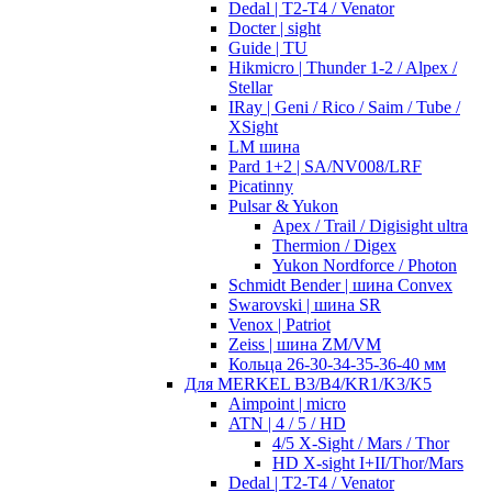
Dedal | T2-T4 / Venator
Docter | sight
Guide | TU
Hikmicro | Thunder 1-2 / Alpex /
Stellar
IRay | Geni / Rico / Saim / Tube /
XSight
LM шина
Pard 1+2 | SA/NV008/LRF
Picatinny
Pulsar & Yukon
Apex / Trail / Digisight ultra
Thermion / Digex
Yukon Nordforce / Photon
Schmidt Bender | шина Convex
Swarovski | шина SR
Venox | Patriot
Zeiss | шина ZM/VM
Кольца 26-30-34-35-36-40 мм
Для MERKEL B3/B4/KR1/K3/K5
Aimpoint | micro
ATN | 4 / 5 / HD
4/5 X-Sight / Mars / Thor
HD X-sight I+II/Thor/Mars
Dedal | T2-T4 / Venator