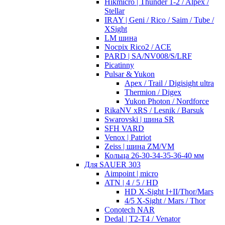
Hikmicro | Thunder 1-2 / Alpex /
Stellar
IRAY | Geni / Rico / Saim / Tube /
XSight
LM шина
Nocpix Rico2 / ACE
PARD | SA/NV008/S/LRF
Picatinny
Pulsar & Yukon
Apex / Trail / Digisight ultra
Thermion / Digex
Yukon Photon / Nordforce
RikaNV xRS / Lesnik / Barsuk
Swarovski | шина SR
SFH VARD
Venox | Patriot
Zeiss | шина ZM/VM
Кольца 26-30-34-35-36-40 мм
Для SAUER 303
Aimpoint | micro
ATN | 4 / 5 / HD
HD X-Sight I+II/Thor/Mars
4/5 X-Sight / Mars / Thor
Conotech NAR
Dedal | T2-T4 / Venator