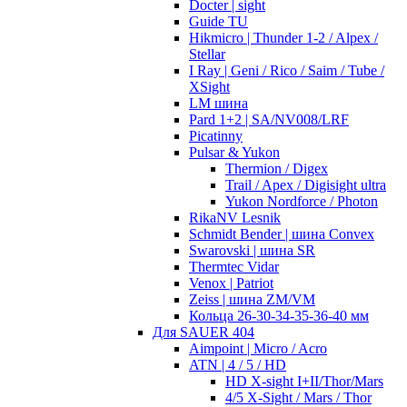
Docter | sight
Guide TU
Hikmicro | Thunder 1-2 / Alpex /
Stellar
I Ray | Geni / Rico / Saim / Tube /
XSight
LM шина
Pard 1+2 | SA/NV008/LRF
Picatinny
Pulsar & Yukon
Thermion / Digex
Trail / Apex / Digisight ultra
Yukon Nordforce / Photon
RikaNV Lesnik
Schmidt Bender | шина Convex
Swarovski | шина SR
Thermtec Vidar
Venox | Patriot
Zeiss | шина ZM/VM
Кольца 26-30-34-35-36-40 мм
Для SAUER 404
Aimpoint | Micro / Acro
ATN | 4 / 5 / HD
HD X-sight I+II/Thor/Mars
4/5 X-Sight / Mars / Thor