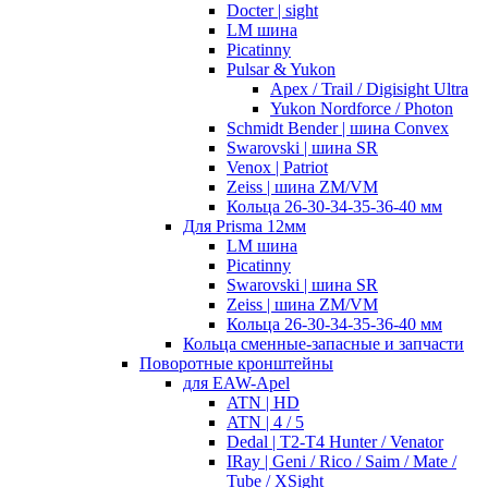
Docter | sight
LM шина
Picatinny
Pulsar & Yukon
Apex / Trail / Digisight Ultra
Yukon Nordforce / Photon
Schmidt Bender | шина Convex
Swarovski | шина SR
Venox | Patriot
Zeiss | шина ZM/VM
Кольца 26-30-34-35-36-40 мм
Для Prisma 12мм
LM шина
Picatinny
Swarovski | шина SR
Zeiss | шина ZM/VM
Кольца 26-30-34-35-36-40 мм
Кольца сменные-запасные и запчасти
Поворотные кронштейны
для EAW-Apel
ATN | HD
ATN | 4 / 5
Dedal | T2-T4 Hunter / Venator
IRay | Geni / Rico / Saim / Mate /
Tube / XSight