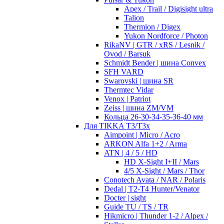
Apex / Trail / Digisight ultra
Talion
Thermion / Digex
Yukon Nordforce / Photon
RikaNV | GTR / xRS / Lesnik /
Ovod / Barsuk
Schmidt Bender | шина Convex
SFH VARD
Swarovski | шина SR
Thermtec Vidar
Venox | Patriot
Zeiss | шина ZM/VM
Кольца 26-30-34-35-36-40 мм
Для TIKKA T3/T3x
Aimpoint | Micro / Acro
ARKON Alfa 1+2 / Arma
ATN | 4 / 5 / HD
HD X-Sight I+II / Mars
4/5 X-Sight / Mars / Thor
Conotech Avata / NAR / Polaris
Dedal | T2-T4 Hunter/Venator
Docter | sight
Guide TU / TS / TR
Hikmicro | Thunder 1-2 / Alpex /