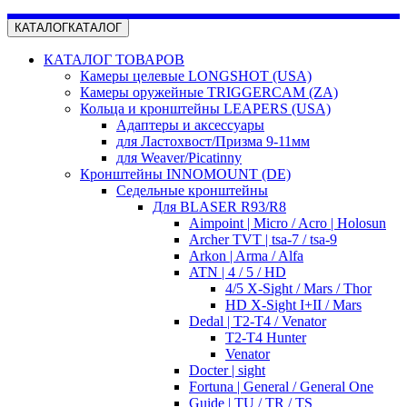
КАТАЛОГ
КАТАЛОГ
КАТАЛОГ ТОВАРОВ
Камеры целевые LONGSHOT (USA)
Камеры оружейные TRIGGERCAM (ZA)
Кольца и кронштейны LEAPERS (USA)
Адаптеры и аксессуары
для Ластохвост/Призма 9-11мм
для Weaver/Picatinny
Кронштейны INNOMOUNT (DE)
Седельные кронштейны
Для BLASER R93/R8
Aimpoint | Micro / Acro | Holosun
Archer TVT | tsa-7 / tsa-9
Arkon | Arma / Alfa
ATN | 4 / 5 / HD
4/5 X-Sight / Mars / Thor
HD X-Sight I+II / Mars
Dedal | T2-T4 / Venator
T2-T4 Hunter
Venator
Docter | sight
Fortuna | General / General One
Guide | TU / TR / TS