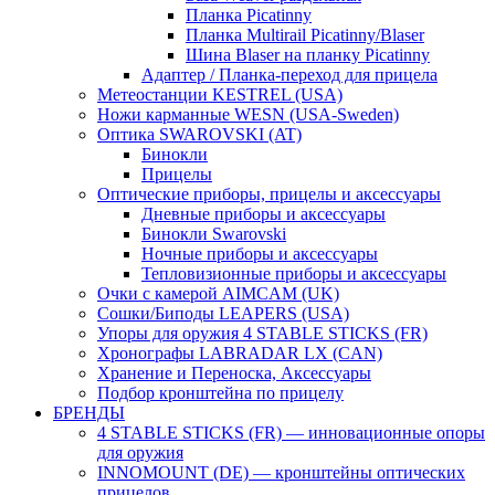
Планка Picatinny
Планка Multirail Picatinny/Blaser
Шина Blaser на планку Picatinny
Адаптер / Планка-переход для прицела
Метеостанции KESTREL (USA)
Ножи карманные WESN (USA-Sweden)
Оптика SWAROVSKI (AT)
Бинокли
Прицелы
Оптические приборы, прицелы и аксессуары
Дневные приборы и аксессуары
Бинокли Swarovski
Ночные приборы и аксессуары
Тепловизионные приборы и аксессуары
Очки с камерой AIMCAM (UK)
Сошки/Биподы LEAPERS (USA)
Упоры для оружия 4 STABLE STICKS (FR)
Хронографы LABRADAR LX (CAN)
Хранение и Переноска, Аксессуары
Подбор кронштейна по прицелу
БРЕНДЫ
4 STABLE STICKS (FR) — инновационные опоры
для оружия
INNOMOUNT (DE) — кронштейны оптических
прицелов