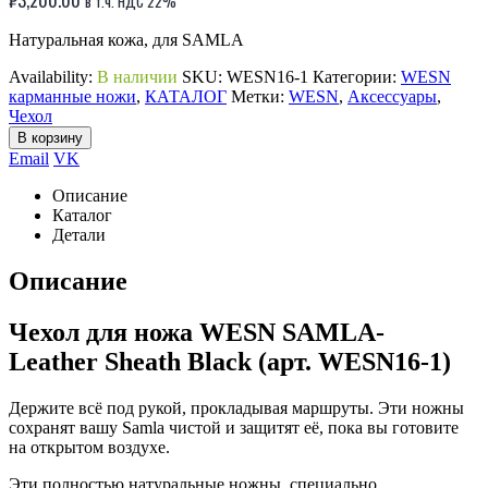
в т.ч. НДС 22%
Натуральная кожа, для SAMLA
Availability:
В наличии
SKU:
WESN16-1
Категории:
WESN
карманные ножи
,
КАТАЛОГ
Метки:
WESN
,
Аксессуары
,
Чехол
В корзину
Email
VK
Описание
Каталог
Детали
Описание
Чехол для ножа WESN SAMLA-
Leather Sheath Black (арт. WESN16-1)
Держите всё под рукой, прокладывая маршруты. Эти ножны
сохранят вашу Samla чистой и защитят её, пока вы готовите
на открытом воздухе.
Эти полностью натуральные ножны, специально