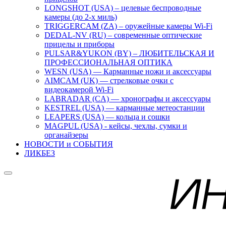
LONGSHOT (USA) – целевые беспроводные
камеры (до 2-х миль)
TRIGGERCAM (ZA) – оружейные камеры Wi-Fi
DEDAL-NV (RU) – современные оптические
прицелы и приборы
PULSAR&YUKON (BY) – ЛЮБИТЕЛЬСКАЯ И
ПРОФЕССИОНАЛЬНАЯ ОПТИКА
WESN (USA) — Карманные ножи и аксессуары
AIMCAM (UK) — стрелковые очки с
видеокамерой Wi-Fi
LABRADAR (CA) — хронографы и аксессуары
KESTREL (USA) — карманные метеостанции
LEAPERS (USA) — кольца и сошки
MAGPUL (USA) - кейсы, чехлы, сумки и
органайзеры
НОВОСТИ и СОБЫТИЯ
ЛИКБЕЗ