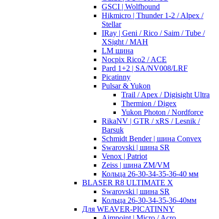
GSCI | Wolfhound
Hikmicro | Thunder 1-2 / Alpex /
Stellar
IRay | Geni / Rico / Saim / Tube /
XSight / MAH
LM шина
Nocpix Rico2 / ACE
Pard 1+2 | SA/NV008/LRF
Picatinny
Pulsar & Yukon
Trail / Apex / Digisight Ultra
Thermion / Digex
Yukon Photon / Nordforce
RikaNV | GTR / xRS / Lesnik /
Barsuk
Schmidt Bender | шина Convex
Swarovski | шина SR
Venox | Patriot
Zeiss | шина ZM/VM
Кольца 26-30-34-35-36-40 мм
BLASER R8 ULTIMATE X
Swarovski | шина SR
Кольца 26-30-34-35-36-40мм
Для WEAVER-PICATINNY
Aimpoint | Micro / Acro