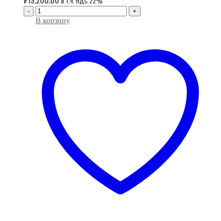
₽
19,200.00
в т.ч. НДС 22%
-
+
В корзину