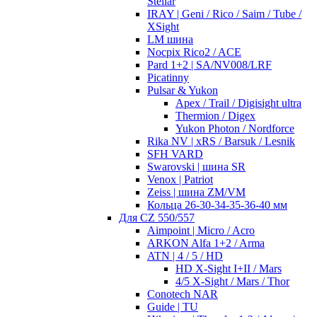
Stellar
IRAY | Geni / Rico / Saim / Tube /
XSight
LM шина
Nocpix Rico2 / ACE
Pard 1+2 | SA/NV008/LRF
Picatinny
Pulsar & Yukon
Apex / Trail / Digisight ultra
Thermion / Digex
Yukon Photon / Nordforce
Rika NV | xRS / Barsuk / Lesnik
SFH VARD
Swarovski | шина SR
Venox | Patriot
Zeiss | шина ZM/VM
Кольца 26-30-34-35-36-40 мм
Для CZ 550/557
Aimpoint | Micro / Acro
ARKON Alfa 1+2 / Arma
ATN | 4 / 5 / HD
HD X-Sight I+II / Mars
4/5 X-Sight / Mars / Thor
Conotech NAR
Guide | TU