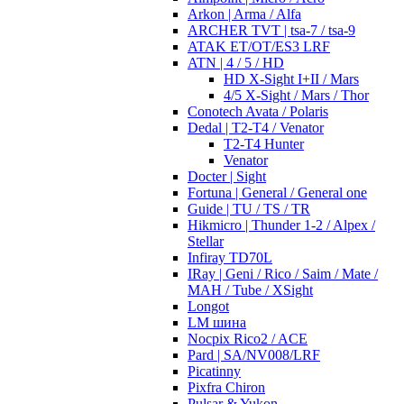
Arkon | Arma / Alfa
ARCHER TVT | tsa-7 / tsa-9
ATAK ET/OT/ES3 LRF
ATN | 4 / 5 / HD
HD X-Sight I+II / Mars
4/5 X-Sight / Mars / Thor
Conotech Avata / Polaris
Dedal | T2-T4 / Venator
T2-T4 Hunter
Venator
Docter | Sight
Fortuna | General / General one
Guide | TU / TS / TR
Hikmicro | Thunder 1-2 / Alpex /
Stellar
Infiray TD70L
IRay | Geni / Rico / Saim / Mate /
MAH / Tube / XSight
Longot
LM шина
Nocpix Rico2 / ACE
Pard | SA/NV008/LRF
Picatinny
Pixfra Chiron
Pulsar & Yukon