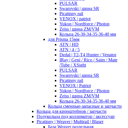
PULSAR
Swarovski | шина SR
Picatinny rail
VENOX | patriot
Yukon | Nordforce / Photon
Zeiss | шина ZM/VM
Кольца 26-30-34-35-36-40 мм
для Prisma 15мм
ATN | HD
ATN | 4 / 5
Dedal | T2-T4 Hunter / Venator
IRay | Geni / Rico / Saim / Mate
/Tube / XSight
PULSAR
Swarovski | шина SR
Picatinny rail
VENOX | Patriot
Yukon | Nordforce / Photon
Zeiss | шина ZM/VM
Кольца 26-30-34-35-36-40 мм
Кольца сменные-запасные и запчасти
Кольца для кронштейнов / запчасти
Полукольца под коллиматор / аксессуар
Picatinny | Weaver | Multirail | Blaser
База Weaver раздельная