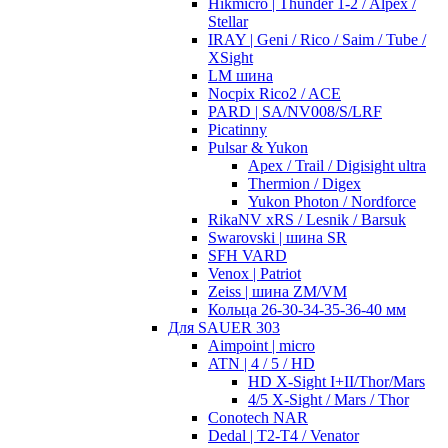
Hikmicro | Thunder 1-2 / Alpex /
Stellar
IRAY | Geni / Rico / Saim / Tube /
XSight
LM шина
Nocpix Rico2 / ACE
PARD | SA/NV008/S/LRF
Picatinny
Pulsar & Yukon
Apex / Trail / Digisight ultra
Thermion / Digex
Yukon Photon / Nordforce
RikaNV xRS / Lesnik / Barsuk
Swarovski | шина SR
SFH VARD
Venox | Patriot
Zeiss | шина ZM/VM
Кольца 26-30-34-35-36-40 мм
Для SAUER 303
Aimpoint | micro
ATN | 4 / 5 / HD
HD X-Sight I+II/Thor/Mars
4/5 X-Sight / Mars / Thor
Conotech NAR
Dedal | T2-T4 / Venator