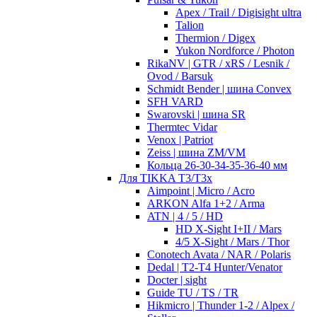
Apex / Trail / Digisight ultra
Talion
Thermion / Digex
Yukon Nordforce / Photon
RikaNV | GTR / xRS / Lesnik /
Ovod / Barsuk
Schmidt Bender | шина Convex
SFH VARD
Swarovski | шина SR
Thermtec Vidar
Venox | Patriot
Zeiss | шина ZM/VM
Кольца 26-30-34-35-36-40 мм
Для TIKKA T3/T3x
Aimpoint | Micro / Acro
ARKON Alfa 1+2 / Arma
ATN | 4 / 5 / HD
HD X-Sight I+II / Mars
4/5 X-Sight / Mars / Thor
Conotech Avata / NAR / Polaris
Dedal | T2-T4 Hunter/Venator
Docter | sight
Guide TU / TS / TR
Hikmicro | Thunder 1-2 / Alpex /