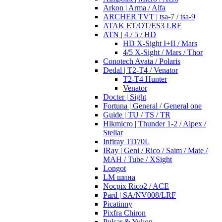
Arkon | Arma / Alfa
ARCHER TVT | tsa-7 / tsa-9
ATAK ET/OT/ES3 LRF
ATN | 4 / 5 / HD
HD X-Sight I+II / Mars
4/5 X-Sight / Mars / Thor
Conotech Avata / Polaris
Dedal | T2-T4 / Venator
T2-T4 Hunter
Venator
Docter | Sight
Fortuna | General / General one
Guide | TU / TS / TR
Hikmicro | Thunder 1-2 / Alpex /
Stellar
Infiray TD70L
IRay | Geni / Rico / Saim / Mate /
MAH / Tube / XSight
Longot
LM шина
Nocpix Rico2 / ACE
Pard | SA/NV008/LRF
Picatinny
Pixfra Chiron
Pulsar & Yukon