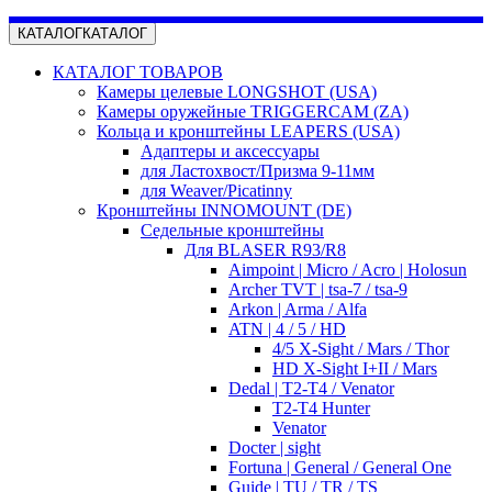
КАТАЛОГ
КАТАЛОГ
КАТАЛОГ ТОВАРОВ
Камеры целевые LONGSHOT (USA)
Камеры оружейные TRIGGERCAM (ZA)
Кольца и кронштейны LEAPERS (USA)
Адаптеры и аксессуары
для Ластохвост/Призма 9-11мм
для Weaver/Picatinny
Кронштейны INNOMOUNT (DE)
Седельные кронштейны
Для BLASER R93/R8
Aimpoint | Micro / Acro | Holosun
Archer TVT | tsa-7 / tsa-9
Arkon | Arma / Alfa
ATN | 4 / 5 / HD
4/5 X-Sight / Mars / Thor
HD X-Sight I+II / Mars
Dedal | T2-T4 / Venator
T2-T4 Hunter
Venator
Docter | sight
Fortuna | General / General One
Guide | TU / TR / TS