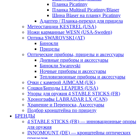
Планка Picatinny
Планка Multirail Picatinny/Blaser
Шина Blaser на планку Picatinny
Адаптер / Планка-переход для прицела
Метеостанции KESTREL (USA)
Ножи карманные WESN (USA-Sweden)
Оптика SWAROVSKI (AT)
Бинокли
Прицелы
Оптические приборы, прицелы и аксессуары
Дневные приборы и аксессуары
Бинокли Swarovski
Ночные приборы и аксессуары
Тепловизионные приборы и аксессуары
Очки с камерой AIMCAM (UK)
Сошки/Биподы LEAPERS (USA)
Упоры для оружия 4 STABLE STICKS (FR)
Хронографы LABRADAR LX (CAN)
Хранение и Переноска, Аксессуары
Подбор кронштейна по прицелу
БРЕНДЫ
4 STABLE STICKS (FR) — инновационные опоры
для оружия
INNOMOUNT (DE) — кронштейны оптических
прицелов