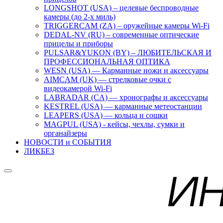
LONGSHOT (USA) – целевые беспроводные
камеры (до 2-х миль)
TRIGGERCAM (ZA) – оружейные камеры Wi-Fi
DEDAL-NV (RU) – современные оптические
прицелы и приборы
PULSAR&YUKON (BY) – ЛЮБИТЕЛЬСКАЯ И
ПРОФЕССИОНАЛЬНАЯ ОПТИКА
WESN (USA) — Карманные ножи и аксессуары
AIMCAM (UK) — стрелковые очки с
видеокамерой Wi-Fi
LABRADAR (CA) — хронографы и аксессуары
KESTREL (USA) — карманные метеостанции
LEAPERS (USA) — кольца и сошки
MAGPUL (USA) - кейсы, чехлы, сумки и
органайзеры
НОВОСТИ и СОБЫТИЯ
ЛИКБЕЗ