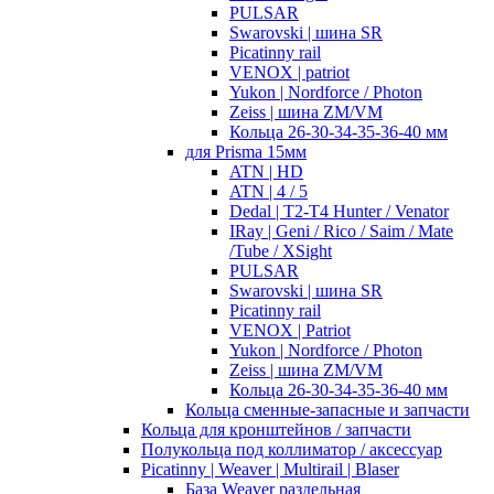
PULSAR
Swarovski | шина SR
Picatinny rail
VENOX | patriot
Yukon | Nordforce / Photon
Zeiss | шина ZM/VM
Кольца 26-30-34-35-36-40 мм
для Prisma 15мм
ATN | HD
ATN | 4 / 5
Dedal | T2-T4 Hunter / Venator
IRay | Geni / Rico / Saim / Mate
/Tube / XSight
PULSAR
Swarovski | шина SR
Picatinny rail
VENOX | Patriot
Yukon | Nordforce / Photon
Zeiss | шина ZM/VM
Кольца 26-30-34-35-36-40 мм
Кольца сменные-запасные и запчасти
Кольца для кронштейнов / запчасти
Полукольца под коллиматор / аксессуар
Picatinny | Weaver | Multirail | Blaser
База Weaver раздельная