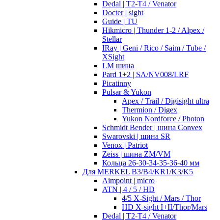
Dedal | T2-T4 / Venator
Docter | sight
Guide | TU
Hikmicro | Thunder 1-2 / Alpex /
Stellar
IRay | Geni / Rico / Saim / Tube /
XSight
LM шина
Pard 1+2 | SA/NV008/LRF
Picatinny
Pulsar & Yukon
Apex / Trail / Digisight ultra
Thermion / Digex
Yukon Nordforce / Photon
Schmidt Bender | шина Convex
Swarovski | шина SR
Venox | Patriot
Zeiss | шина ZM/VM
Кольца 26-30-34-35-36-40 мм
Для MERKEL B3/B4/KR1/K3/K5
Aimpoint | micro
ATN | 4 / 5 / HD
4/5 X-Sight / Mars / Thor
HD X-sight I+II/Thor/Mars
Dedal | T2-T4 / Venator