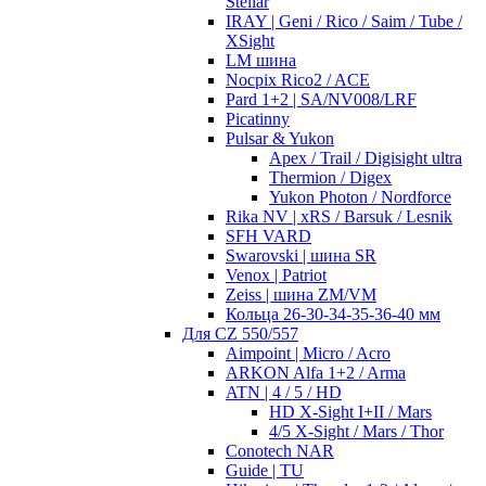
Stellar
IRAY | Geni / Rico / Saim / Tube /
XSight
LM шина
Nocpix Rico2 / ACE
Pard 1+2 | SA/NV008/LRF
Picatinny
Pulsar & Yukon
Apex / Trail / Digisight ultra
Thermion / Digex
Yukon Photon / Nordforce
Rika NV | xRS / Barsuk / Lesnik
SFH VARD
Swarovski | шина SR
Venox | Patriot
Zeiss | шина ZM/VM
Кольца 26-30-34-35-36-40 мм
Для CZ 550/557
Aimpoint | Micro / Acro
ARKON Alfa 1+2 / Arma
ATN | 4 / 5 / HD
HD X-Sight I+II / Mars
4/5 X-Sight / Mars / Thor
Conotech NAR
Guide | TU