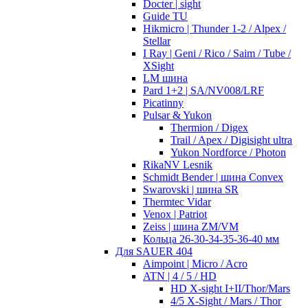
Docter | sight
Guide TU
Hikmicro | Thunder 1-2 / Alpex /
Stellar
I Ray | Geni / Rico / Saim / Tube /
XSight
LM шина
Pard 1+2 | SA/NV008/LRF
Picatinny
Pulsar & Yukon
Thermion / Digex
Trail / Apex / Digisight ultra
Yukon Nordforce / Photon
RikaNV Lesnik
Schmidt Bender | шина Convex
Swarovski | шина SR
Thermtec Vidar
Venox | Patriot
Zeiss | шина ZM/VM
Кольца 26-30-34-35-36-40 мм
Для SAUER 404
Aimpoint | Micro / Acro
ATN | 4 / 5 / HD
HD X-sight I+II/Thor/Mars
4/5 X-Sight / Mars / Thor