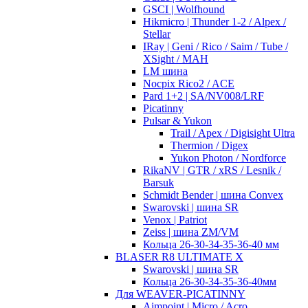
GSCI | Wolfhound
Hikmicro | Thunder 1-2 / Alpex /
Stellar
IRay | Geni / Rico / Saim / Tube /
XSight / MAH
LM шина
Nocpix Rico2 / ACE
Pard 1+2 | SA/NV008/LRF
Picatinny
Pulsar & Yukon
Trail / Apex / Digisight Ultra
Thermion / Digex
Yukon Photon / Nordforce
RikaNV | GTR / xRS / Lesnik /
Barsuk
Schmidt Bender | шина Convex
Swarovski | шина SR
Venox | Patriot
Zeiss | шина ZM/VM
Кольца 26-30-34-35-36-40 мм
BLASER R8 ULTIMATE X
Swarovski | шина SR
Кольца 26-30-34-35-36-40мм
Для WEAVER-PICATINNY
Aimpoint | Micro / Acro