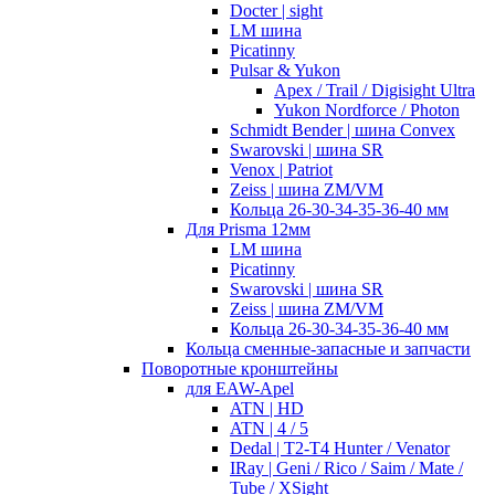
Docter | sight
LM шина
Picatinny
Pulsar & Yukon
Apex / Trail / Digisight Ultra
Yukon Nordforce / Photon
Schmidt Bender | шина Convex
Swarovski | шина SR
Venox | Patriot
Zeiss | шина ZM/VM
Кольца 26-30-34-35-36-40 мм
Для Prisma 12мм
LM шина
Picatinny
Swarovski | шина SR
Zeiss | шина ZM/VM
Кольца 26-30-34-35-36-40 мм
Кольца сменные-запасные и запчасти
Поворотные кронштейны
для EAW-Apel
ATN | HD
ATN | 4 / 5
Dedal | T2-T4 Hunter / Venator
IRay | Geni / Rico / Saim / Mate /
Tube / XSight