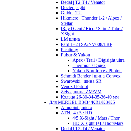
Dedal | T2-T4 / Venator
Docter | sight
Guide | TU
Hikmicro | Thunder 1-2 / Alpex /
Stellar
IRay | Geni / Rico / Saim / Tube /
XSight
LM шина
Pard 1+2 | SA/NV008/LRF
Picatinny
Pulsar & Yukon
Apex / Trail / Digisight ultra
Thermion / Digex
Yukon Nordforce / Photon
Schmidt Bender | шина Convex
Swarovski | шина SR
Venox | Patriot
Zeiss | шина ZM/VM
Кольца 26-30-34-35-36-40 мм
Для MERKEL B3/B4/KR1/K3/K5
Aimpoint | micro
ATN | 4 / 5 / HD
4/5 X-Sight / Mars / Thor
HD X-sight I+II/Thor/Mars
Dedal | T2-T4 / Venator