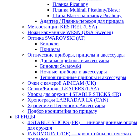
Планка Picatinny
Планка Multirail Picatinny/Blaser
Шина Blaser на планку Picatinny
Адаптер / Планка-переход для прицела
Метеостанции KESTREL (USA)
Ножи карманные WESN (USA-Sweden)
Оптика SWAROVSKI (AT)
Бинокли
Прицелы
Оптические приборы, прицелы и аксессуары
Дневные приборы и аксессуары
Бинокли Swarovski
Ночные приборы и аксессуары
Тепловизионные приборы и аксессуары
Очки с камерой AIMCAM (UK)
Сошки/Биподы LEAPERS (USA)
Упоры для оружия 4 STABLE STICKS (FR)
Хронографы LABRADAR LX (CAN)
Хранение и Переноска, Аксессуары
Подбор кронштейна по прицелу
БРЕНДЫ
4 STABLE STICKS (FR) — инновационные опоры
для оружия
INNOMOUNT (DE) — кронштейны оптических
прицелов