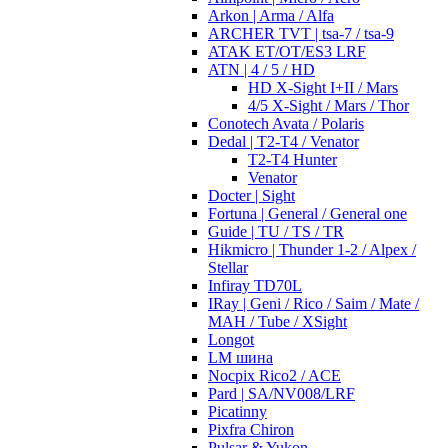
Arkon | Arma / Alfa
ARCHER TVT | tsa-7 / tsa-9
ATAK ET/OT/ES3 LRF
ATN | 4 / 5 / HD
HD X-Sight I+II / Mars
4/5 X-Sight / Mars / Thor
Conotech Avata / Polaris
Dedal | T2-T4 / Venator
T2-T4 Hunter
Venator
Docter | Sight
Fortuna | General / General one
Guide | TU / TS / TR
Hikmicro | Thunder 1-2 / Alpex /
Stellar
Infiray TD70L
IRay | Geni / Rico / Saim / Mate /
MAH / Tube / XSight
Longot
LM шина
Nocpix Rico2 / ACE
Pard | SA/NV008/LRF
Picatinny
Pixfra Chiron
Pulsar & Yukon