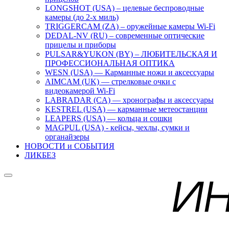
LONGSHOT (USA) – целевые беспроводные
камеры (до 2-х миль)
TRIGGERCAM (ZA) – оружейные камеры Wi-Fi
DEDAL-NV (RU) – современные оптические
прицелы и приборы
PULSAR&YUKON (BY) – ЛЮБИТЕЛЬСКАЯ И
ПРОФЕССИОНАЛЬНАЯ ОПТИКА
WESN (USA) — Карманные ножи и аксессуары
AIMCAM (UK) — стрелковые очки с
видеокамерой Wi-Fi
LABRADAR (CA) — хронографы и аксессуары
KESTREL (USA) — карманные метеостанции
LEAPERS (USA) — кольца и сошки
MAGPUL (USA) - кейсы, чехлы, сумки и
органайзеры
НОВОСТИ и СОБЫТИЯ
ЛИКБЕЗ