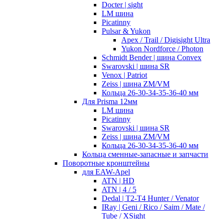
Docter | sight
LM шина
Picatinny
Pulsar & Yukon
Apex / Trail / Digisight Ultra
Yukon Nordforce / Photon
Schmidt Bender | шина Convex
Swarovski | шина SR
Venox | Patriot
Zeiss | шина ZM/VM
Кольца 26-30-34-35-36-40 мм
Для Prisma 12мм
LM шина
Picatinny
Swarovski | шина SR
Zeiss | шина ZM/VM
Кольца 26-30-34-35-36-40 мм
Кольца сменные-запасные и запчасти
Поворотные кронштейны
для EAW-Apel
ATN | HD
ATN | 4 / 5
Dedal | T2-T4 Hunter / Venator
IRay | Geni / Rico / Saim / Mate /
Tube / XSight