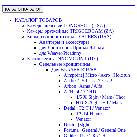
КАТАЛОГ
КАТАЛОГ
КАТАЛОГ ТОВАРОВ
Камеры целевые LONGSHOT (USA)
Камеры оружейные TRIGGERCAM (ZA)
Кольца и кронштейны LEAPERS (USA)
Адаптеры и аксессуары
для Ластохвост/Призма 9-11мм
для Weaver/Picatinny
Кронштейны INNOMOUNT (DE)
Седельные кронштейны
Для BLASER R93/R8
Aimpoint | Micro / Acro | Holosun
Archer TVT | tsa-7 / tsa-9
Arkon | Arma / Alfa
ATN | 4 / 5 / HD
4/5 X-Sight / Mars / Thor
HD X-Sight I+II / Mars
Dedal | T2-T4 / Venator
T2-T4 Hunter
Venator
Docter | sight
Fortuna | General / General One
Guide | TU / TR / TS