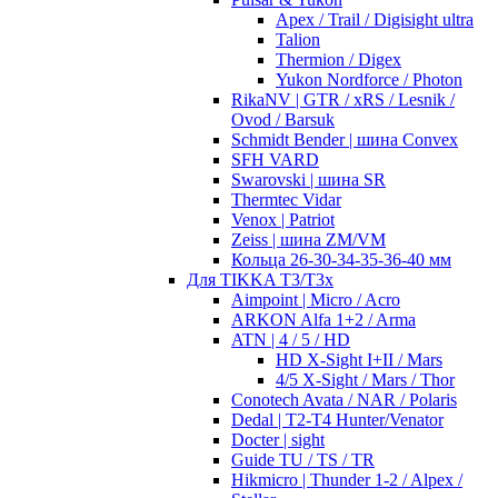
Apex / Trail / Digisight ultra
Talion
Thermion / Digex
Yukon Nordforce / Photon
RikaNV | GTR / xRS / Lesnik /
Ovod / Barsuk
Schmidt Bender | шина Convex
SFH VARD
Swarovski | шина SR
Thermtec Vidar
Venox | Patriot
Zeiss | шина ZM/VM
Кольца 26-30-34-35-36-40 мм
Для TIKKA T3/T3x
Aimpoint | Micro / Acro
ARKON Alfa 1+2 / Arma
ATN | 4 / 5 / HD
HD X-Sight I+II / Mars
4/5 X-Sight / Mars / Thor
Conotech Avata / NAR / Polaris
Dedal | T2-T4 Hunter/Venator
Docter | sight
Guide TU / TS / TR
Hikmicro | Thunder 1-2 / Alpex /