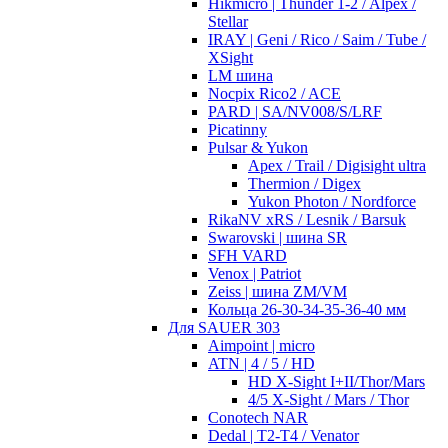
Hikmicro | Thunder 1-2 / Alpex /
Stellar
IRAY | Geni / Rico / Saim / Tube /
XSight
LM шина
Nocpix Rico2 / ACE
PARD | SA/NV008/S/LRF
Picatinny
Pulsar & Yukon
Apex / Trail / Digisight ultra
Thermion / Digex
Yukon Photon / Nordforce
RikaNV xRS / Lesnik / Barsuk
Swarovski | шина SR
SFH VARD
Venox | Patriot
Zeiss | шина ZM/VM
Кольца 26-30-34-35-36-40 мм
Для SAUER 303
Aimpoint | micro
ATN | 4 / 5 / HD
HD X-Sight I+II/Thor/Mars
4/5 X-Sight / Mars / Thor
Conotech NAR
Dedal | T2-T4 / Venator