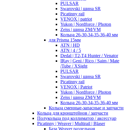
PULSAR
Swarovski | шина SR
Picatinny rail
VENOX | patriot
Yukon | Nordforce / Photon
Zeiss | шина ZM/VM
Кольца 26-30-34-35-36-40 мм
для Prisma 15мм
ATN | HD
ATN | 4 / 5
Dedal | T2-T4 Hunter / Venator
IRay | Geni / Rico / Saim / Mate
/Tube / XSight
PULSAR
Swarovski | шина SR
Picatinny rail
VENOX | Patriot
Yukon | Nordforce / Photon
Zeiss | шина ZM/VM
Кольца 26-30-34-35-36-40 мм
Кольца сменные-запасные и запчасти
Кольца для кронштейнов / запчасти
Полукольца под коллиматор / аксессуар
Picatinny | Weaver | Multirail | Blaser
База Weaver раздельная