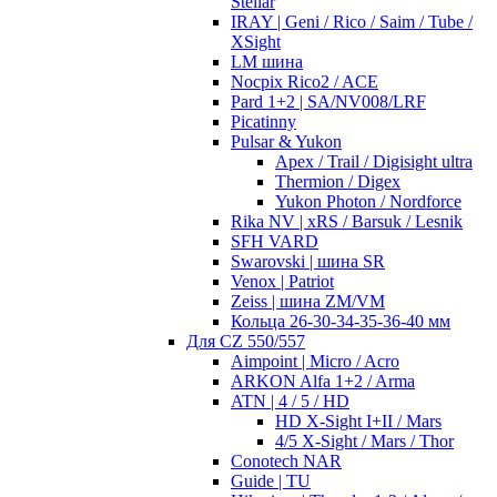
Stellar
IRAY | Geni / Rico / Saim / Tube /
XSight
LM шина
Nocpix Rico2 / ACE
Pard 1+2 | SA/NV008/LRF
Picatinny
Pulsar & Yukon
Apex / Trail / Digisight ultra
Thermion / Digex
Yukon Photon / Nordforce
Rika NV | xRS / Barsuk / Lesnik
SFH VARD
Swarovski | шина SR
Venox | Patriot
Zeiss | шина ZM/VM
Кольца 26-30-34-35-36-40 мм
Для CZ 550/557
Aimpoint | Micro / Acro
ARKON Alfa 1+2 / Arma
ATN | 4 / 5 / HD
HD X-Sight I+II / Mars
4/5 X-Sight / Mars / Thor
Conotech NAR
Guide | TU