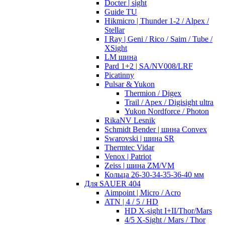
Docter | sight
Guide TU
Hikmicro | Thunder 1-2 / Alpex /
Stellar
I Ray | Geni / Rico / Saim / Tube /
XSight
LM шина
Pard 1+2 | SA/NV008/LRF
Picatinny
Pulsar & Yukon
Thermion / Digex
Trail / Apex / Digisight ultra
Yukon Nordforce / Photon
RikaNV Lesnik
Schmidt Bender | шина Convex
Swarovski | шина SR
Thermtec Vidar
Venox | Patriot
Zeiss | шина ZM/VM
Кольца 26-30-34-35-36-40 мм
Для SAUER 404
Aimpoint | Micro / Acro
ATN | 4 / 5 / HD
HD X-sight I+II/Thor/Mars
4/5 X-Sight / Mars / Thor