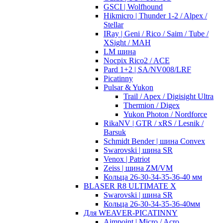
GSCI | Wolfhound
Hikmicro | Thunder 1-2 / Alpex /
Stellar
IRay | Geni / Rico / Saim / Tube /
XSight / MAH
LM шина
Nocpix Rico2 / ACE
Pard 1+2 | SA/NV008/LRF
Picatinny
Pulsar & Yukon
Trail / Apex / Digisight Ultra
Thermion / Digex
Yukon Photon / Nordforce
RikaNV | GTR / xRS / Lesnik /
Barsuk
Schmidt Bender | шина Convex
Swarovski | шина SR
Venox | Patriot
Zeiss | шина ZM/VM
Кольца 26-30-34-35-36-40 мм
BLASER R8 ULTIMATE X
Swarovski | шина SR
Кольца 26-30-34-35-36-40мм
Для WEAVER-PICATINNY
Aimpoint | Micro / Acro