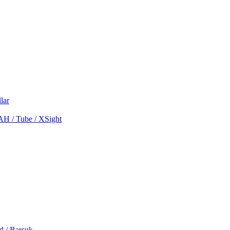
lar
MAH / Tube / XSight
d / Barsuk