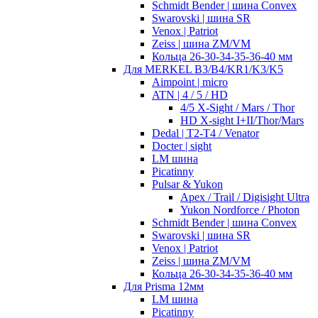
Schmidt Bender | шина Convex
Swarovski | шина SR
Venox | Patriot
Zeiss | шина ZM/VM
Кольца 26-30-34-35-36-40 мм
Для MERKEL B3/B4/KR1/K3/K5
Aimpoint | micro
ATN | 4 / 5 / HD
4/5 X-Sight / Mars / Thor
HD X-sight I+II/Thor/Mars
Dedal | T2-T4 / Venator
Docter | sight
LM шина
Picatinny
Pulsar & Yukon
Apex / Trail / Digisight Ultra
Yukon Nordforce / Photon
Schmidt Bender | шина Convex
Swarovski | шина SR
Venox | Patriot
Zeiss | шина ZM/VM
Кольца 26-30-34-35-36-40 мм
Для Prisma 12мм
LM шина
Picatinny