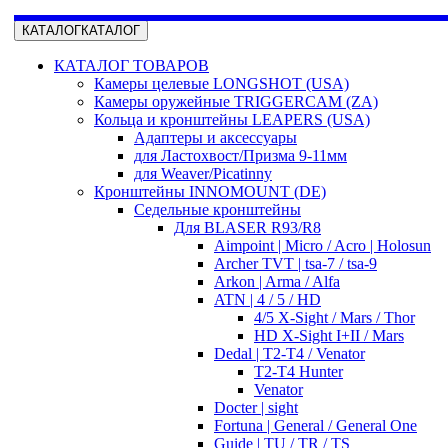
КАТАЛОГ
КАТАЛОГ
КАТАЛОГ ТОВАРОВ
Камеры целевые LONGSHOT (USA)
Камеры оружейные TRIGGERCAM (ZA)
Кольца и кронштейны LEAPERS (USA)
Адаптеры и аксессуары
для Ластохвост/Призма 9-11мм
для Weaver/Picatinny
Кронштейны INNOMOUNT (DE)
Седельные кронштейны
Для BLASER R93/R8
Aimpoint | Micro / Acro | Holosun
Archer TVT | tsa-7 / tsa-9
Arkon | Arma / Alfa
ATN | 4 / 5 / HD
4/5 X-Sight / Mars / Thor
HD X-Sight I+II / Mars
Dedal | T2-T4 / Venator
T2-T4 Hunter
Venator
Docter | sight
Fortuna | General / General One
Guide | TU / TR / TS