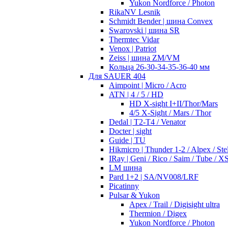
Yukon Nordforce / Photon
RikaNV Lesnik
Schmidt Bender | шина Convex
Swarovski | шина SR
Thermtec Vidar
Venox | Patriot
Zeiss | шина ZM/VM
Кольца 26-30-34-35-36-40 мм
Для SAUER 404
Aimpoint | Micro / Acro
ATN | 4 / 5 / HD
HD X-sight I+II/Thor/Mars
4/5 X-Sight / Mars / Thor
Dedal | T2-T4 / Venator
Docter | sight
Guide | TU
Hikmicro | Thunder 1-2 / Alpex / Stel
IRay | Geni / Rico / Saim / Tube / X
LM шина
Pard 1+2 | SA/NV008/LRF
Picatinny
Pulsar & Yukon
Apex / Trail / Digisight ultra
Thermion / Digex
Yukon Nordforce / Photon