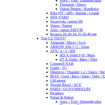
Apex / Trail / Digisight ultra
Thermion / Digex
Yukon Photon / Nordforce
Rika NV | xRS / Barsuk / Lesnik
SFH VARD
Swarovski | шина SR
Venox | Patriot
Zeiss | шина ZM/VM
Кольца 26-30-34-35-36-40 мм
Для CZ 550/557
Aimpoint | Micro / Acro
ARKON Alfa 1+2 / Arma
ATN | 4 / 5 / HD
HD X-Sight I+II / Mars
4/5 X-Sight / Mars / Thor
Conotech NAR
Guide | TU
Hikmicro | Thunder 1-2 / Alpex / Stel
IRAY | Geni / Rico / Saim / Tube / 
LM шина
Nocpix Rico2 / ACE
PARD | SA/NV008/S/LRF
Picatinny
Pulsar & Yukon
Apex / Trail / Digisight ultra