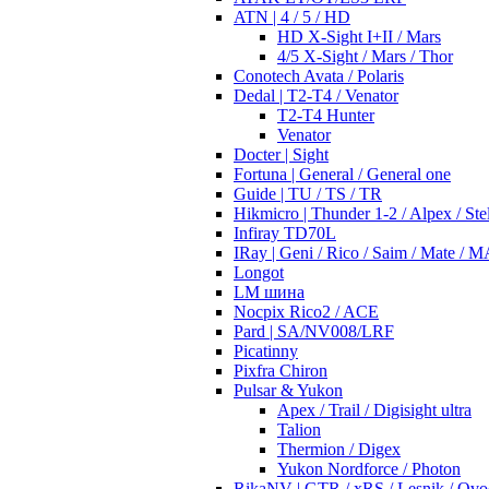
ATN | 4 / 5 / HD
HD X-Sight I+II / Mars
4/5 X-Sight / Mars / Thor
Conotech Avata / Polaris
Dedal | T2-T4 / Venator
T2-T4 Hunter
Venator
Docter | Sight
Fortuna | General / General one
Guide | TU / TS / TR
Hikmicro | Thunder 1-2 / Alpex / Stel
Infiray TD70L
IRay | Geni / Rico / Saim / Mate / 
Longot
LM шина
Nocpix Rico2 / ACE
Pard | SA/NV008/LRF
Picatinny
Pixfra Chiron
Pulsar & Yukon
Apex / Trail / Digisight ultra
Talion
Thermion / Digex
Yukon Nordforce / Photon
RikaNV | GTR / xRS / Lesnik / Ovo