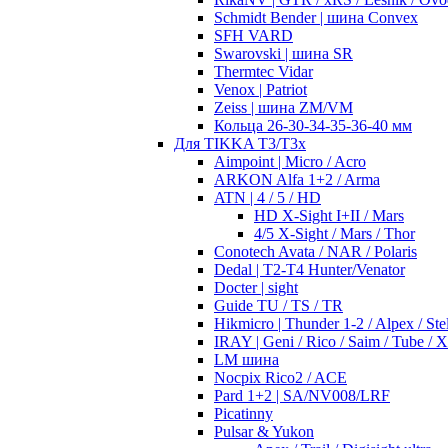
Schmidt Bender | шина Convex
SFH VARD
Swarovski | шина SR
Thermtec Vidar
Venox | Patriot
Zeiss | шина ZM/VM
Кольца 26-30-34-35-36-40 мм
Для TIKKA T3/T3x
Aimpoint | Micro / Acro
ARKON Alfa 1+2 / Arma
ATN | 4 / 5 / HD
HD X-Sight I+II / Mars
4/5 X-Sight / Mars / Thor
Conotech Avata / NAR / Polaris
Dedal | T2-T4 Hunter/Venator
Docter | sight
Guide TU / TS / TR
Hikmicro | Thunder 1-2 / Alpex / Stel
IRAY | Geni / Rico / Saim / Tube / 
LM шина
Nocpix Rico2 / ACE
Pard 1+2 | SA/NV008/LRF
Picatinny
Pulsar & Yukon