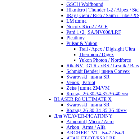
GSCI | Wolfhound
Hikmicro | Thunder 1-2 / Alpex / Stel
IRay | Geni / Rico / Saim / Tube / 
LM шина
Nocpix Rico2 / ACE
Pard 1+2 | SA/NV008/LRF
Picatinny
Pulsar & Yukon
Trail / Apex / Digisight Ultra
Thermion / Digex
Yukon Photon / Nordforce
RikaNV | GTR / xRS / Lesnik / Bar
Schmidt Bender | шина Convex
Swarovski | шина SR
Venox | Patriot
Zeiss | шина ZM/VM
Кольца 26-30-34-35-36-40 мм
BLASER R8 ULTIMATE X
Swarovski | шина SR
Кольца 26-30-34-35-36-40мм
Для WEAVER-PICATINNY
Aimpoint | Micro / Acro
Arkon | Arma / Alfa
ARCHER TVT | tsa-7 / tsa-9
ATAK ET/OT/ES3 LRF