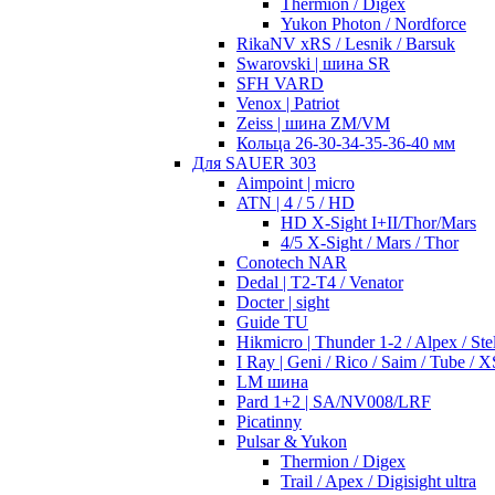
Thermion / Digex
Yukon Photon / Nordforce
RikaNV xRS / Lesnik / Barsuk
Swarovski | шина SR
SFH VARD
Venox | Patriot
Zeiss | шина ZM/VM
Кольца 26-30-34-35-36-40 мм
Для SAUER 303
Aimpoint | micro
ATN | 4 / 5 / HD
HD X-Sight I+II/Thor/Mars
4/5 X-Sight / Mars / Thor
Conotech NAR
Dedal | T2-T4 / Venator
Docter | sight
Guide TU
Hikmicro | Thunder 1-2 / Alpex / Stel
I Ray | Geni / Rico / Saim / Tube / X
LM шина
Pard 1+2 | SA/NV008/LRF
Picatinny
Pulsar & Yukon
Thermion / Digex
Trail / Apex / Digisight ultra