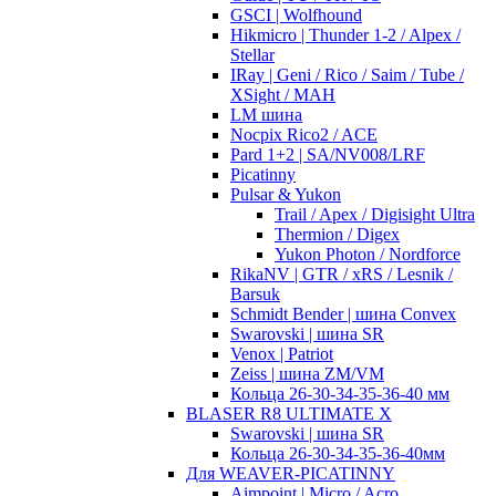
GSCI | Wolfhound
Hikmicro | Thunder 1-2 / Alpex /
Stellar
IRay | Geni / Rico / Saim / Tube /
XSight / MAH
LM шина
Nocpix Rico2 / ACE
Pard 1+2 | SA/NV008/LRF
Picatinny
Pulsar & Yukon
Trail / Apex / Digisight Ultra
Thermion / Digex
Yukon Photon / Nordforce
RikaNV | GTR / xRS / Lesnik /
Barsuk
Schmidt Bender | шина Convex
Swarovski | шина SR
Venox | Patriot
Zeiss | шина ZM/VM
Кольца 26-30-34-35-36-40 мм
BLASER R8 ULTIMATE X
Swarovski | шина SR
Кольца 26-30-34-35-36-40мм
Для WEAVER-PICATINNY
Aimpoint | Micro / Acro