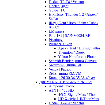
Dedal | T2-T4 / Venator
Docter | sight
Guide | TU
Hikmicro | Thunder 1-2 / Alpex /
Stellar
IRay | Geni / Rico / Saim / Tube /
XSight
LM шина
Pard 1+2 | SA/NV008/LRF
Picatinny
Pulsar & Yukon
Apex / Trail / Digisight ultra
Thermion / Digex
Yukon Nordforce / Photon
Schmidt Bender | шина Convex
Swarovski | шина SR
Venox | Patriot
Zeiss | шина ZM/VM
Кольца 26-30-34-35-36-40 мм
Для MERKEL B3/B4/KR1/K3/K5
Aimpoint | micro
ATN | 4 / 5 / HD
4/5 X-Sight / Mars / Thor
HD X-sight I+II/Thor/Mars
Dedal | T2-T4 / Venator