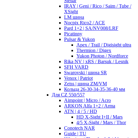
Stellar
IRAY | Geni / Rico / Saim / Tube /
XSight
LM шина
Nocpix Rico2 / ACE
Pard 1+2 | SA/NV008/LRF
Picatinny
Pulsar & Yukon
Apex / Trail / Digisight ultra
Thermion / Digex
Yukon Photon / Nordforce
Rika NV | xRS / Barsuk / Lesnik
SFH VARD
Swarovski | шина SR
Venox | Patriot
Zeiss | шина ZM/VM
Кольца 26-30-34-35-36-40 мм
Для CZ 550/557
Aimpoint | Micro / Acro
ARKON Alfa 1+2 / Arma
ATN | 4 / 5 / HD
HD X-Sight I+II / Mars
4/5 X-Sight / Mars / Thor
Conotech NAR
Guide | TU