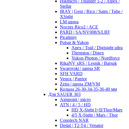
Hikmicro | Thunder 1-2 / Alpex /
Stellar
IRAY | Geni / Rico / Saim / Tube /
XSight
LM шина
Nocpix Rico2 / ACE
PARD | SA/NV008/S/LRF
Picatinny
Pulsar & Yukon
Apex / Trail / Digisight ultra
Thermion / Digex
Yukon Photon / Nordforce
RikaNV xRS / Lesnik / Barsuk
Swarovski | шина SR
SFH VARD
Venox | Patriot
Zeiss | шина ZM/VM
Кольца 26-30-34-35-36-40 мм
Для SAUER 303
Aimpoint | micro
ATN | 4 / 5 / HD
HD X-Sight I+II/Thor/Mars
4/5 X-Sight / Mars / Thor
Conotech NAR
Dedal | T2-T4 / Venator