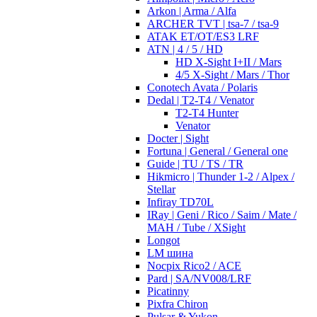
Arkon | Arma / Alfa
ARCHER TVT | tsa-7 / tsa-9
ATAK ET/OT/ES3 LRF
ATN | 4 / 5 / HD
HD X-Sight I+II / Mars
4/5 X-Sight / Mars / Thor
Conotech Avata / Polaris
Dedal | T2-T4 / Venator
T2-T4 Hunter
Venator
Docter | Sight
Fortuna | General / General one
Guide | TU / TS / TR
Hikmicro | Thunder 1-2 / Alpex /
Stellar
Infiray TD70L
IRay | Geni / Rico / Saim / Mate /
MAH / Tube / XSight
Longot
LM шина
Nocpix Rico2 / ACE
Pard | SA/NV008/LRF
Picatinny
Pixfra Chiron
Pulsar & Yukon