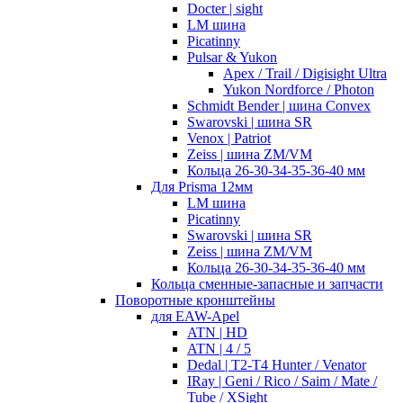
Docter | sight
LM шина
Picatinny
Pulsar & Yukon
Apex / Trail / Digisight Ultra
Yukon Nordforce / Photon
Schmidt Bender | шина Convex
Swarovski | шина SR
Venox | Patriot
Zeiss | шина ZM/VM
Кольца 26-30-34-35-36-40 мм
Для Prisma 12мм
LM шина
Picatinny
Swarovski | шина SR
Zeiss | шина ZM/VM
Кольца 26-30-34-35-36-40 мм
Кольца сменные-запасные и запчасти
Поворотные кронштейны
для EAW-Apel
ATN | HD
ATN | 4 / 5
Dedal | T2-T4 Hunter / Venator
IRay | Geni / Rico / Saim / Mate /
Tube / XSight