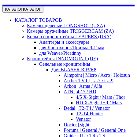
КАТАЛОГ
КАТАЛОГ
КАТАЛОГ ТОВАРОВ
Камеры целевые LONGSHOT (USA)
Камеры оружейные TRIGGERCAM (ZA)
Кольца и кронштейны LEAPERS (USA)
Адаптеры и аксессуары
для Ластохвост/Призма 9-11мм
для Weaver/Picatinny
Кронштейны INNOMOUNT (DE)
Седельные кронштейны
Для BLASER R93/R8
Aimpoint | Micro / Acro | Holosun
Archer TVT | tsa-7 / tsa-9
Arkon | Arma / Alfa
ATN | 4 / 5 / HD
4/5 X-Sight / Mars / Thor
HD X-Sight I+II / Mars
Dedal | T2-T4 / Venator
T2-T4 Hunter
Venator
Docter | sight
Fortuna | General / General One
Guide | TU / TR / TS