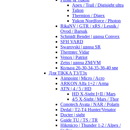
Apex / Trail / Digisight ultra
Talion
Thermion / Digex
Yukon Nordforce / Photon
RikaNV | GTR / xRS / Lesnik /
Ovod / Barsuk
Schmidt Bender | шина Convex
SFH VARD
Swarovski | шина SR
Thermtec Vidar
Venox | Patriot
Zeiss | шина ZM/VM
Кольца 26-30-34-35-36-40 мм
Для TIKKA T3/T3x
Aimpoint | Micro / Acro
ARKON Alfa 1+2 / Arma
ATN | 4 / 5 / HD
HD X-Sight I+II / Mars
4/5 X-Sight / Mars / Thor
Conotech Avata / NAR / Polaris
Dedal | T2-T4 Hunter/Venator
Docter | sight
Guide TU / TS / TR
Hikmicro | Thunder 1-2 / Alpex /