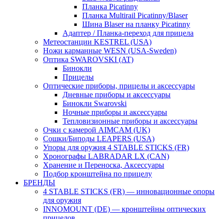
Планка Picatinny
Планка Multirail Picatinny/Blaser
Шина Blaser на планку Picatinny
Адаптер / Планка-переход для прицела
Метеостанции KESTREL (USA)
Ножи карманные WESN (USA-Sweden)
Оптика SWAROVSKI (AT)
Бинокли
Прицелы
Оптические приборы, прицелы и аксессуары
Дневные приборы и аксессуары
Бинокли Swarovski
Ночные приборы и аксессуары
Тепловизионные приборы и аксессуары
Очки с камерой AIMCAM (UK)
Сошки/Биподы LEAPERS (USA)
Упоры для оружия 4 STABLE STICKS (FR)
Хронографы LABRADAR LX (CAN)
Хранение и Переноска, Аксессуары
Подбор кронштейна по прицелу
БРЕНДЫ
4 STABLE STICKS (FR) — инновационные опоры
для оружия
INNOMOUNT (DE) — кронштейны оптических
прицелов