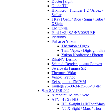
Docter | sight
Guide TU
Hikmicro | Thunder 1-2 / Alpex /
Stellar
I Ray | Geni / Rico / Saim / Tube /
XSight
LM шина
Pard 1+2 | SA/NV008/LRF
Picatinny
Pulsar & Yukon
Thermion / Digex
Trail / Apex / Digisight ultra
Yukon Nordforce / Photon
RikaNV Lesnik
Schmidt Bender | шина Convex
Swarovski | шина SR
Thermtec Vidar
Venox | Patriot
Zeiss | шина ZM/VM
Кольца 26-30-34-35-36-40 мм
Для SAUER 404
Aimpoint | Micro / Acro
ATN | 4 / 5 / HD
HD X-sight I+II/Thor/Mars
4/5 X-Sight / Mars / Thor