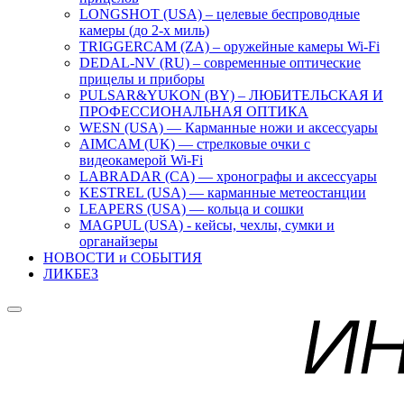
LONGSHOT (USA) – целевые беспроводные
камеры (до 2-х миль)
TRIGGERCAM (ZA) – оружейные камеры Wi-Fi
DEDAL-NV (RU) – современные оптические
прицелы и приборы
PULSAR&YUKON (BY) – ЛЮБИТЕЛЬСКАЯ И
ПРОФЕССИОНАЛЬНАЯ ОПТИКА
WESN (USA) — Карманные ножи и аксессуары
AIMCAM (UK) — стрелковые очки с
видеокамерой Wi-Fi
LABRADAR (CA) — хронографы и аксессуары
KESTREL (USA) — карманные метеостанции
LEAPERS (USA) — кольца и сошки
MAGPUL (USA) - кейсы, чехлы, сумки и
органайзеры
НОВОСТИ и СОБЫТИЯ
ЛИКБЕЗ