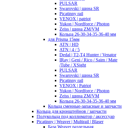
PULSAR
Swarovski | шина SR
Picatinny rail
VENOX | patriot
Yukon | Nordforce / Photon
Zeiss | шина ZM/VM
Кольца 26-30-34-35-36-40 мм
для Prisma 15мм
ATN | HD
ATN | 4 / 5
Dedal | T2-T4 Hunter / Venator
IRay | Geni / Rico / Saim / Mate
/Tube / XSight
PULSAR
Swarovski | шина SR
Picatinny rail
VENOX | Patriot
Yukon | Nordforce / Photon
Zeiss | шина ZM/VM
Кольца 26-30-34-35-36-40 мм
Кольца сменные-запасные и запчасти
Кольца для кронштейнов / запчасти
Полукольца под коллиматор / аксессуар
Picatinny | Weaver | Multirail | Blaser
База Weaver раздельная