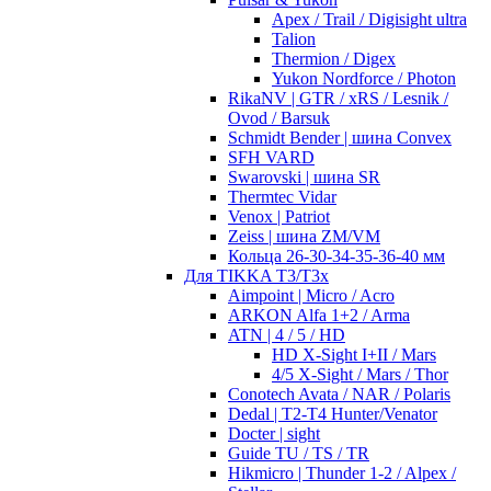
Apex / Trail / Digisight ultra
Talion
Thermion / Digex
Yukon Nordforce / Photon
RikaNV | GTR / xRS / Lesnik /
Ovod / Barsuk
Schmidt Bender | шина Convex
SFH VARD
Swarovski | шина SR
Thermtec Vidar
Venox | Patriot
Zeiss | шина ZM/VM
Кольца 26-30-34-35-36-40 мм
Для TIKKA T3/T3x
Aimpoint | Micro / Acro
ARKON Alfa 1+2 / Arma
ATN | 4 / 5 / HD
HD X-Sight I+II / Mars
4/5 X-Sight / Mars / Thor
Conotech Avata / NAR / Polaris
Dedal | T2-T4 Hunter/Venator
Docter | sight
Guide TU / TS / TR
Hikmicro | Thunder 1-2 / Alpex /