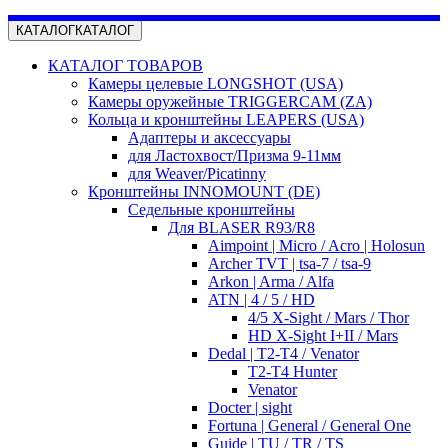
КАТАЛОГ
КАТАЛОГ
КАТАЛОГ ТОВАРОВ
Камеры целевые LONGSHOT (USA)
Камеры оружейные TRIGGERCAM (ZA)
Кольца и кронштейны LEAPERS (USA)
Адаптеры и аксессуары
для Ластохвост/Призма 9-11мм
для Weaver/Picatinny
Кронштейны INNOMOUNT (DE)
Седельные кронштейны
Для BLASER R93/R8
Aimpoint | Micro / Acro | Holosun
Archer TVT | tsa-7 / tsa-9
Arkon | Arma / Alfa
ATN | 4 / 5 / HD
4/5 X-Sight / Mars / Thor
HD X-Sight I+II / Mars
Dedal | T2-T4 / Venator
T2-T4 Hunter
Venator
Docter | sight
Fortuna | General / General One
Guide | TU / TR / TS