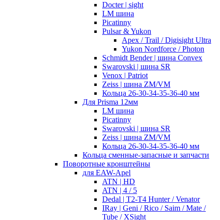
Docter | sight
LM шина
Picatinny
Pulsar & Yukon
Apex / Trail / Digisight Ultra
Yukon Nordforce / Photon
Schmidt Bender | шина Convex
Swarovski | шина SR
Venox | Patriot
Zeiss | шина ZM/VM
Кольца 26-30-34-35-36-40 мм
Для Prisma 12мм
LM шина
Picatinny
Swarovski | шина SR
Zeiss | шина ZM/VM
Кольца 26-30-34-35-36-40 мм
Кольца сменные-запасные и запчасти
Поворотные кронштейны
для EAW-Apel
ATN | HD
ATN | 4 / 5
Dedal | T2-T4 Hunter / Venator
IRay | Geni / Rico / Saim / Mate /
Tube / XSight