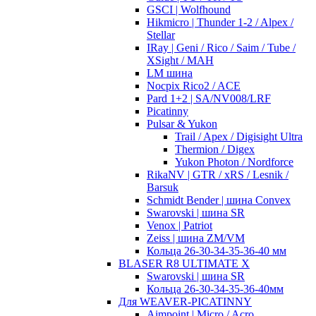
GSCI | Wolfhound
Hikmicro | Thunder 1-2 / Alpex /
Stellar
IRay | Geni / Rico / Saim / Tube /
XSight / MAH
LM шина
Nocpix Rico2 / ACE
Pard 1+2 | SA/NV008/LRF
Picatinny
Pulsar & Yukon
Trail / Apex / Digisight Ultra
Thermion / Digex
Yukon Photon / Nordforce
RikaNV | GTR / xRS / Lesnik /
Barsuk
Schmidt Bender | шина Convex
Swarovski | шина SR
Venox | Patriot
Zeiss | шина ZM/VM
Кольца 26-30-34-35-36-40 мм
BLASER R8 ULTIMATE X
Swarovski | шина SR
Кольца 26-30-34-35-36-40мм
Для WEAVER-PICATINNY
Aimpoint | Micro / Acro