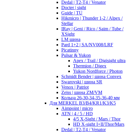
Dedal | T2-T4 / Venator
Docter | sight
Guide | TU
Hikmicro | Thunder 1-2 / Alpex /
Stellar
IRay | Geni / Rico / Saim / Tube /
XSight
LM шина
Pard 1+2 | SA/NV008/LRF
Picatinny
Pulsar & Yukon
Apex / Trail / Digisight ultra
Thermion / Digex
Yukon Nordforce / Photon
Schmidt Bender | шина Convex
Swarovski | шина SR
Venox | Patriot
Zeiss | шина ZM/VM
Кольца 26-30-34-35-36-40 мм
Для MERKEL B3/B4/KR1/K3/K5
Aimpoint | micro
ATN | 4 / 5 / HD
4/5 X-Sight / Mars / Thor
HD X-sight I+II/Thor/Mars
Dedal | T2-T4 / Venator