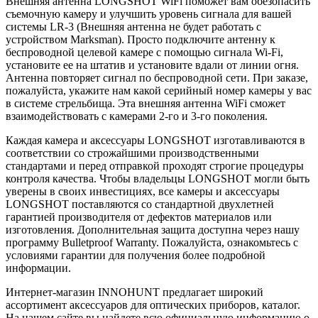
Внешняя антенна LONGSHOT WiFi поможет вам обезопасить
съемочную камеру и улучшить уровень сигнала для вашей
системы LR-3 (Внешняя антенна не будет работать с
устройством Marksman). Просто подключите антенну к
беспроводной целевой камере с помощью сигнала Wi-Fi,
установите ее на штатив и установите вдали от линии огня.
Антенна повторяет сигнал по беспроводной сети. При заказе,
пожалуйста, укажите нам какой серийный номер камеры у вас
в системе стрельбища. Эта внешняя антенна WiFi сможет
взаимодействовать с камерами 2-го и 3-го поколения.
Каждая камера и аксессуары LONGSHOT изготавливаются в
соответствии со строжайшими производственными
стандартами и перед отправкой проходят строгие процедуры
контроля качества. Чтобы владельцы LONGSHOT могли быть
уверены в своих инвестициях, все камеры и аксессуары
LONGSHOT поставляются со стандартной двухлетней
гарантией производителя от дефектов материалов или
изготовления. Дополнительная защита доступна через нашу
программу Bulletproof Warranty. Пожалуйста, ознакомьтесь с
условиями гарантии для получения более подробной
информации.
Интернет-магазин INNOHUNT предлагает широкий
ассортимент аксессуаров для оптических приборов, каталог.
На нашем сайте вы найдете всю официальную информацию о