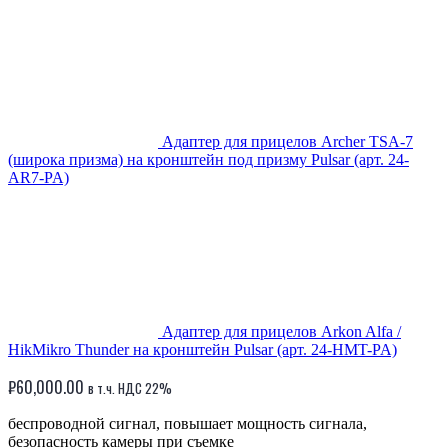
Адаптер для прицелов Archer TSA-7
(широка призма) на кронштейн под призму Pulsar (арт. 24-
AR7-PA)
Адаптер для прицелов Arkon Alfa /
HikMikro Thunder на кронштейн Pulsar (арт. 24-HMT-PA)
₽
60,000.00
в т.ч. НДС 22%
беспроводной сигнал, повышает мощность сигнала,
безопасность камеры при съемке