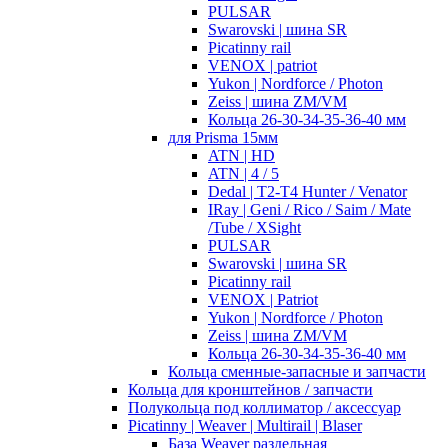
PULSAR
Swarovski | шина SR
Picatinny rail
VENOX | patriot
Yukon | Nordforce / Photon
Zeiss | шина ZM/VM
Кольца 26-30-34-35-36-40 мм
для Prisma 15мм
ATN | HD
ATN | 4 / 5
Dedal | T2-T4 Hunter / Venator
IRay | Geni / Rico / Saim / Mate
/Tube / XSight
PULSAR
Swarovski | шина SR
Picatinny rail
VENOX | Patriot
Yukon | Nordforce / Photon
Zeiss | шина ZM/VM
Кольца 26-30-34-35-36-40 мм
Кольца сменные-запасные и запчасти
Кольца для кронштейнов / запчасти
Полукольца под коллиматор / аксессуар
Picatinny | Weaver | Multirail | Blaser
База Weaver раздельная