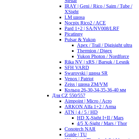
Stellar
IRAY | Geni / Rico / Saim / Tube /
XSight
LM шина
Nocpix Rico2 / ACE
Pard 1+2 | SA/NV008/LRF
Picatinny
Pulsar & Yukon
Apex / Trail / Digisight ultra
Thermion / Digex
Yukon Photon / Nordforce
Rika NV | xRS / Barsuk / Lesnik
SFH VARD
Swarovski | шина SR
Venox | Patriot
Zeiss | шина ZM/VM
Кольца 26-30-34-35-36-40 мм
Для CZ 550/557
Aimpoint | Micro / Acro
ARKON Alfa 1+2 / Arma
ATN | 4 / 5 / HD
HD X-Sight I+II / Mars
4/5 X-Sight / Mars / Thor
Conotech NAR
Guide | TU