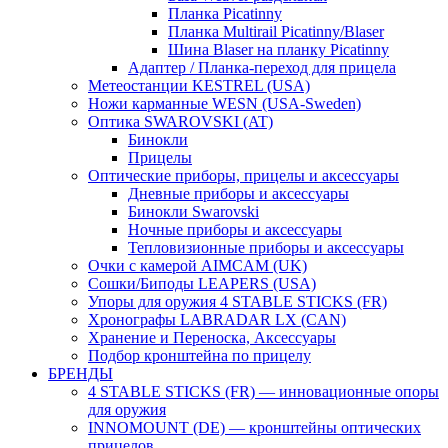
Планка Picatinny
Планка Multirail Picatinny/Blaser
Шина Blaser на планку Picatinny
Адаптер / Планка-переход для прицела
Метеостанции KESTREL (USA)
Ножи карманные WESN (USA-Sweden)
Оптика SWAROVSKI (AT)
Бинокли
Прицелы
Оптические приборы, прицелы и аксессуары
Дневные приборы и аксессуары
Бинокли Swarovski
Ночные приборы и аксессуары
Тепловизионные приборы и аксессуары
Очки с камерой AIMCAM (UK)
Сошки/Биподы LEAPERS (USA)
Упоры для оружия 4 STABLE STICKS (FR)
Хронографы LABRADAR LX (CAN)
Хранение и Переноска, Аксессуары
Подбор кронштейна по прицелу
БРЕНДЫ
4 STABLE STICKS (FR) — инновационные опоры
для оружия
INNOMOUNT (DE) — кронштейны оптических
прицелов