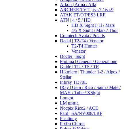
Arkon | Arma / Alfa
ARCHER TVT | tsa-7 / tsa-9
ATAK ET/OT/ES3 LRF
ATN | 4 / 5 / HD
HD X-Sight I+II / Mars
4/5 X-Sight / Mars / Thor
Conotech Avata / Polaris
Dedal | T2-T4 / Venator
T2-T4 Hunter
Venator
Docter | Sight
Fortuna | General / General one
Guide | TU / TS / TR
Hikmicro | Thunder 1-2 / Alpex /
Stellar
Infiray TD70L
IRay | Geni / Rico / Saim / Mate /
MAH / Tube / XSight
Longot
LM шина
Nocpix Rico2 / ACE
Pard | SA/NV008/LRF
Picatinny
Pixfra Chiron
Pulsar & Yukon