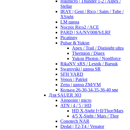
Hikmicro | Thunder 1-2 / Alpex /
Stellar
IRAY | Geni / Rico / Saim / Tube /
XSight
LM шина
Nocpix Rico2 / ACE
PARD | SA/NV008/S/LRF
Picatinny
Pulsar & Yukon
Apex / Trail / Digisight ultra
Thermion / Digex
Yukon Photon / Nordforce
RikaNV xRS / Lesnik / Barsuk
Swarovski | шина SR
SFH VARD
Venox | Patriot
Zeiss | шина ZM/VM
Кольца 26-30-34-35-36-40 мм
Для SAUER 303
Aimpoint | micro
ATN | 4 / 5 / HD
HD X-Sight I+II/Thor/Mars
4/5 X-Sight / Mars / Thor
Conotech NAR
Dedal | T2-T4 / Venator