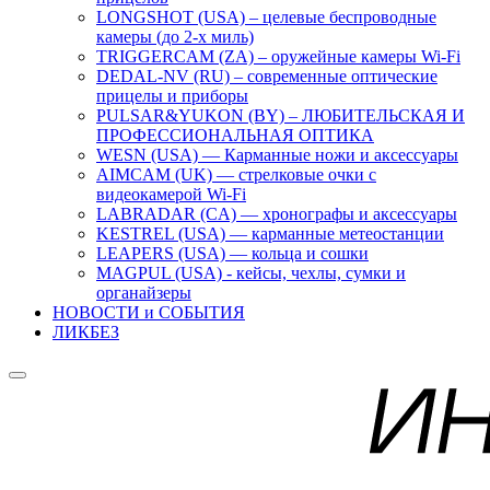
LONGSHOT (USA) – целевые беспроводные
камеры (до 2-х миль)
TRIGGERCAM (ZA) – оружейные камеры Wi-Fi
DEDAL-NV (RU) – современные оптические
прицелы и приборы
PULSAR&YUKON (BY) – ЛЮБИТЕЛЬСКАЯ И
ПРОФЕССИОНАЛЬНАЯ ОПТИКА
WESN (USA) — Карманные ножи и аксессуары
AIMCAM (UK) — стрелковые очки с
видеокамерой Wi-Fi
LABRADAR (CA) — хронографы и аксессуары
KESTREL (USA) — карманные метеостанции
LEAPERS (USA) — кольца и сошки
MAGPUL (USA) - кейсы, чехлы, сумки и
органайзеры
НОВОСТИ и СОБЫТИЯ
ЛИКБЕЗ