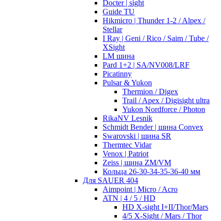
Docter | sight
Guide TU
Hikmicro | Thunder 1-2 / Alpex /
Stellar
I Ray | Geni / Rico / Saim / Tube /
XSight
LM шина
Pard 1+2 | SA/NV008/LRF
Picatinny
Pulsar & Yukon
Thermion / Digex
Trail / Apex / Digisight ultra
Yukon Nordforce / Photon
RikaNV Lesnik
Schmidt Bender | шина Convex
Swarovski | шина SR
Thermtec Vidar
Venox | Patriot
Zeiss | шина ZM/VM
Кольца 26-30-34-35-36-40 мм
Для SAUER 404
Aimpoint | Micro / Acro
ATN | 4 / 5 / HD
HD X-sight I+II/Thor/Mars
4/5 X-Sight / Mars / Thor