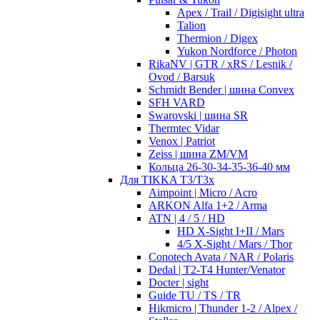
Apex / Trail / Digisight ultra
Talion
Thermion / Digex
Yukon Nordforce / Photon
RikaNV | GTR / xRS / Lesnik /
Ovod / Barsuk
Schmidt Bender | шина Convex
SFH VARD
Swarovski | шина SR
Thermtec Vidar
Venox | Patriot
Zeiss | шина ZM/VM
Кольца 26-30-34-35-36-40 мм
Для TIKKA T3/T3x
Aimpoint | Micro / Acro
ARKON Alfa 1+2 / Arma
ATN | 4 / 5 / HD
HD X-Sight I+II / Mars
4/5 X-Sight / Mars / Thor
Conotech Avata / NAR / Polaris
Dedal | T2-T4 Hunter/Venator
Docter | sight
Guide TU / TS / TR
Hikmicro | Thunder 1-2 / Alpex /