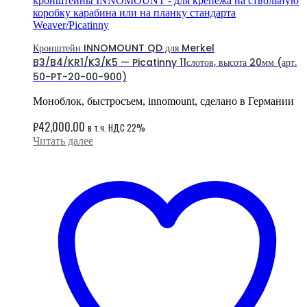
кронштейны INNOMOUNT - для крепежа на ствольную
коробку карабина или на планку стандарта
Weaver/Picatinny
Кронштейн INNOMOUNT QD для Merkel
B3/B4/KR1/K3/K5 — Picatinny 11слотов, высота 20мм (арт.
50-PT-20-00-900)
Моноблок, быстросъем, innomount, сделано в Германии
₽
42,000.00
в т.ч. НДС 22%
Читать далее