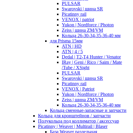
PULSAR
Swarovski | шина SR
Picatinny rail
VENOX | patriot
Yukon | Nordforce / Photon
Zeiss | шина ZM/VM
Кольца 26-30-34-35-36-40 мм
для Prisma 15мм
ATN | HD
ATN | 4 / 5
Dedal | T2-T4 Hunter / Venator
IRay | Geni / Rico / Saim / Mate
/Tube / XSight
PULSAR
Swarovski | шина SR
Picatinny rail
VENOX | Patriot
Yukon | Nordforce / Photon
Zeiss | шина ZM/VM
Кольца 26-30-34-35-36-40 мм
Кольца сменные-запасные и запчасти
Кольца для кронштейнов / запчасти
Полукольца под коллиматор / аксессуар
Picatinny | Weaver | Multirail | Blaser
База Weaver раздельная