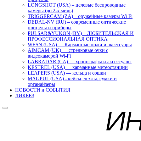
LONGSHOT (USA) – целевые беспроводные
камеры (до 2-х миль)
TRIGGERCAM (ZA) – оружейные камеры Wi-Fi
DEDAL-NV (RU) – современные оптические
прицелы и приборы
PULSAR&YUKON (BY) – ЛЮБИТЕЛЬСКАЯ И
ПРОФЕССИОНАЛЬНАЯ ОПТИКА
WESN (USA) — Карманные ножи и аксессуары
AIMCAM (UK) — стрелковые очки с
видеокамерой Wi-Fi
LABRADAR (CA) — хронографы и аксессуары
KESTREL (USA) — карманные метеостанции
LEAPERS (USA) — кольца и сошки
MAGPUL (USA) - кейсы, чехлы, сумки и
органайзеры
НОВОСТИ и СОБЫТИЯ
ЛИКБЕЗ