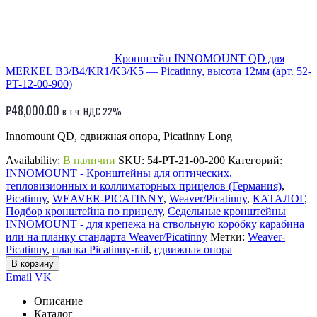
Кронштейн INNOMOUNT QD для
MERKEL B3/B4/KR1/K3/K5 — Picatinny, высота 12мм (арт. 52-
PT-12-00-900)
₽
48,000.00
в т.ч. НДС 22%
Innomount QD, сдвижная опора, Picatinny Long
Availability:
В наличии
SKU:
54-PT-21-00-200
Категорий:
INNOMOUNT - Кронштейны для оптических,
тепловизионных и коллиматорных прицелов (Германия)
,
Picatinny
,
WEAVER-PICATINNY
,
Weaver/Picatinny
,
КАТАЛОГ
,
Подбор кронштейна по прицелу
,
Седельные кронштейны
INNOMOUNT - для крепежа на ствольную коробку карабина
или на планку стандарта Weaver/Picatinny
Метки:
Weaver-
Picatinny
,
планка Picatinny-rail
,
сдвижная опора
В корзину
Email
VK
Описание
Каталог