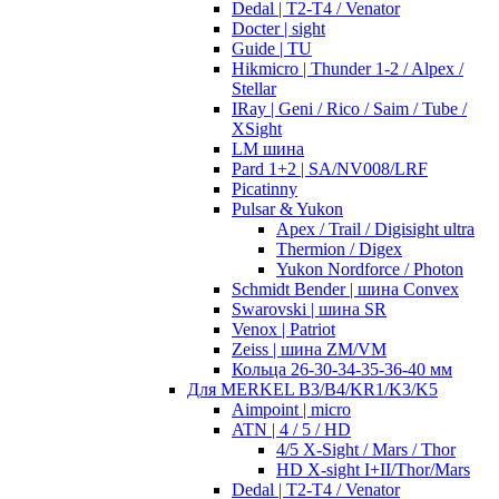
Dedal | T2-T4 / Venator
Docter | sight
Guide | TU
Hikmicro | Thunder 1-2 / Alpex /
Stellar
IRay | Geni / Rico / Saim / Tube /
XSight
LM шина
Pard 1+2 | SA/NV008/LRF
Picatinny
Pulsar & Yukon
Apex / Trail / Digisight ultra
Thermion / Digex
Yukon Nordforce / Photon
Schmidt Bender | шина Convex
Swarovski | шина SR
Venox | Patriot
Zeiss | шина ZM/VM
Кольца 26-30-34-35-36-40 мм
Для MERKEL B3/B4/KR1/K3/K5
Aimpoint | micro
ATN | 4 / 5 / HD
4/5 X-Sight / Mars / Thor
HD X-sight I+II/Thor/Mars
Dedal | T2-T4 / Venator