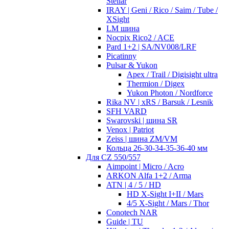
Stellar
IRAY | Geni / Rico / Saim / Tube /
XSight
LM шина
Nocpix Rico2 / ACE
Pard 1+2 | SA/NV008/LRF
Picatinny
Pulsar & Yukon
Apex / Trail / Digisight ultra
Thermion / Digex
Yukon Photon / Nordforce
Rika NV | xRS / Barsuk / Lesnik
SFH VARD
Swarovski | шина SR
Venox | Patriot
Zeiss | шина ZM/VM
Кольца 26-30-34-35-36-40 мм
Для CZ 550/557
Aimpoint | Micro / Acro
ARKON Alfa 1+2 / Arma
ATN | 4 / 5 / HD
HD X-Sight I+II / Mars
4/5 X-Sight / Mars / Thor
Conotech NAR
Guide | TU