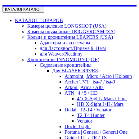
КАТАЛОГ
КАТАЛОГ
КАТАЛОГ ТОВАРОВ
Камеры целевые LONGSHOT (USA)
Камеры оружейные TRIGGERCAM (ZA)
Кольца и кронштейны LEAPERS (USA)
Адаптеры и аксессуары
для Ластохвост/Призма 9-11мм
для Weaver/Picatinny
Кронштейны INNOMOUNT (DE)
Седельные кронштейны
Для BLASER R93/R8
Aimpoint | Micro / Acro | Holosun
Archer TVT | tsa-7 / tsa-9
Arkon | Arma / Alfa
ATN | 4 / 5 / HD
4/5 X-Sight / Mars / Thor
HD X-Sight I+II / Mars
Dedal | T2-T4 / Venator
T2-T4 Hunter
Venator
Docter | sight
Fortuna | General / General One
Guide | TU / TR / TS