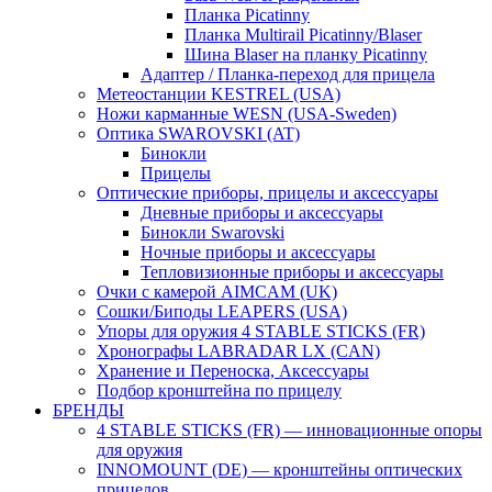
Планка Picatinny
Планка Multirail Picatinny/Blaser
Шина Blaser на планку Picatinny
Адаптер / Планка-переход для прицела
Метеостанции KESTREL (USA)
Ножи карманные WESN (USA-Sweden)
Оптика SWAROVSKI (AT)
Бинокли
Прицелы
Оптические приборы, прицелы и аксессуары
Дневные приборы и аксессуары
Бинокли Swarovski
Ночные приборы и аксессуары
Тепловизионные приборы и аксессуары
Очки с камерой AIMCAM (UK)
Сошки/Биподы LEAPERS (USA)
Упоры для оружия 4 STABLE STICKS (FR)
Хронографы LABRADAR LX (CAN)
Хранение и Переноска, Аксессуары
Подбор кронштейна по прицелу
БРЕНДЫ
4 STABLE STICKS (FR) — инновационные опоры
для оружия
INNOMOUNT (DE) — кронштейны оптических
прицелов