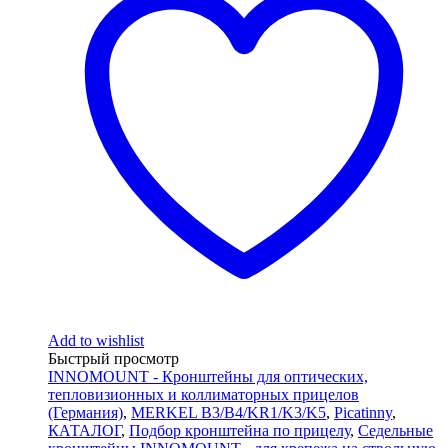
Add to wishlist
Быстрый просмотр
INNOMOUNT - Кронштейны для оптических,
тепловизионных и коллиматорных прицелов
(Германия)
,
MERKEL B3/B4/KR1/K3/K5
,
Picatinny
,
КАТАЛОГ
,
Подбор кронштейна по прицелу
,
Седельные