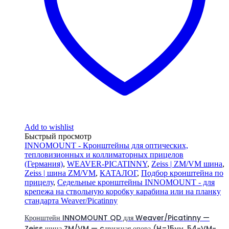
Add to wishlist
Быстрый просмотр
INNOMOUNT - Кронштейны для оптических,
тепловизионных и коллиматорных прицелов
(Германия)
,
WEAVER-PICATINNY
,
Zeiss | ZM/VM шина
,
Zeiss | шина ZM/VM
,
КАТАЛОГ
,
Подбор кронштейна по
прицелу
,
Седельные кронштейны INNOMOUNT - для
крепежа на ствольную коробку карабина или на планку
стандарта Weaver/Picatinny
Кронштейн INNOMOUNT QD для Weaver/Picatinny —
Zeiss шина ZM/VM — cдвижная опора (H=15мм, 54-VM-