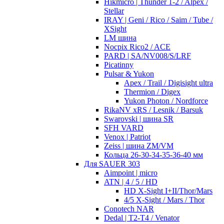
Hikmicro | Thunder 1-2 / Alpex /
Stellar
IRAY | Geni / Rico / Saim / Tube /
XSight
LM шина
Nocpix Rico2 / ACE
PARD | SA/NV008/S/LRF
Picatinny
Pulsar & Yukon
Apex / Trail / Digisight ultra
Thermion / Digex
Yukon Photon / Nordforce
RikaNV xRS / Lesnik / Barsuk
Swarovski | шина SR
SFH VARD
Venox | Patriot
Zeiss | шина ZM/VM
Кольца 26-30-34-35-36-40 мм
Для SAUER 303
Aimpoint | micro
ATN | 4 / 5 / HD
HD X-Sight I+II/Thor/Mars
4/5 X-Sight / Mars / Thor
Conotech NAR
Dedal | T2-T4 / Venator