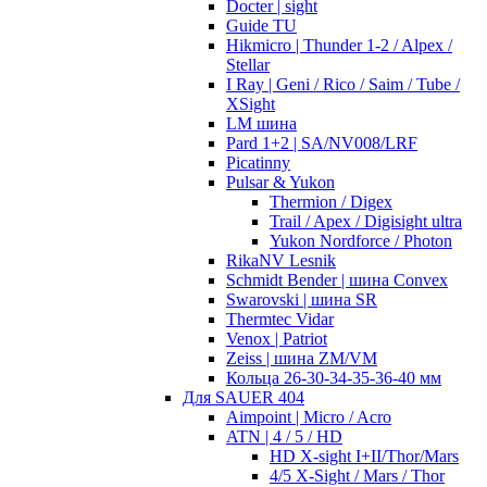
Docter | sight
Guide TU
Hikmicro | Thunder 1-2 / Alpex /
Stellar
I Ray | Geni / Rico / Saim / Tube /
XSight
LM шина
Pard 1+2 | SA/NV008/LRF
Picatinny
Pulsar & Yukon
Thermion / Digex
Trail / Apex / Digisight ultra
Yukon Nordforce / Photon
RikaNV Lesnik
Schmidt Bender | шина Convex
Swarovski | шина SR
Thermtec Vidar
Venox | Patriot
Zeiss | шина ZM/VM
Кольца 26-30-34-35-36-40 мм
Для SAUER 404
Aimpoint | Micro / Acro
ATN | 4 / 5 / HD
HD X-sight I+II/Thor/Mars
4/5 X-Sight / Mars / Thor