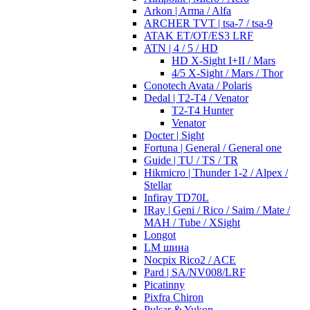
Arkon | Arma / Alfa
ARCHER TVT | tsa-7 / tsa-9
ATAK ET/OT/ES3 LRF
ATN | 4 / 5 / HD
HD X-Sight I+II / Mars
4/5 X-Sight / Mars / Thor
Conotech Avata / Polaris
Dedal | T2-T4 / Venator
T2-T4 Hunter
Venator
Docter | Sight
Fortuna | General / General one
Guide | TU / TS / TR
Hikmicro | Thunder 1-2 / Alpex /
Stellar
Infiray TD70L
IRay | Geni / Rico / Saim / Mate /
MAH / Tube / XSight
Longot
LM шина
Nocpix Rico2 / ACE
Pard | SA/NV008/LRF
Picatinny
Pixfra Chiron
Pulsar & Yukon