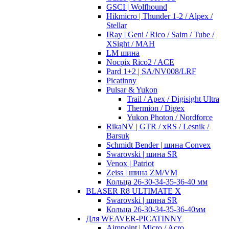
GSCI | Wolfhound
Hikmicro | Thunder 1-2 / Alpex /
Stellar
IRay | Geni / Rico / Saim / Tube /
XSight / MAH
LM шина
Nocpix Rico2 / ACE
Pard 1+2 | SA/NV008/LRF
Picatinny
Pulsar & Yukon
Trail / Apex / Digisight Ultra
Thermion / Digex
Yukon Photon / Nordforce
RikaNV | GTR / xRS / Lesnik /
Barsuk
Schmidt Bender | шина Convex
Swarovski | шина SR
Venox | Patriot
Zeiss | шина ZM/VM
Кольца 26-30-34-35-36-40 мм
BLASER R8 ULTIMATE X
Swarovski | шина SR
Кольца 26-30-34-35-36-40мм
Для WEAVER-PICATINNY
Aimpoint | Micro / Acro