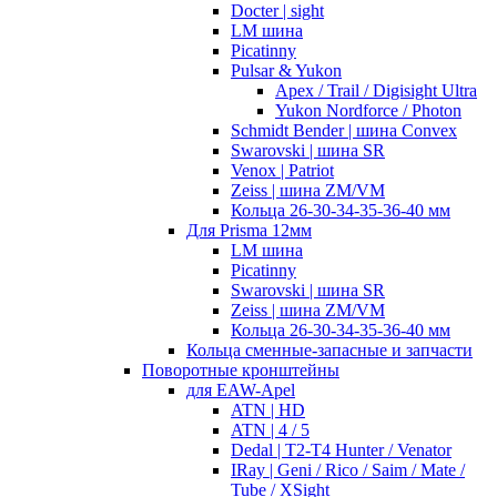
Docter | sight
LM шина
Picatinny
Pulsar & Yukon
Apex / Trail / Digisight Ultra
Yukon Nordforce / Photon
Schmidt Bender | шина Convex
Swarovski | шина SR
Venox | Patriot
Zeiss | шина ZM/VM
Кольца 26-30-34-35-36-40 мм
Для Prisma 12мм
LM шина
Picatinny
Swarovski | шина SR
Zeiss | шина ZM/VM
Кольца 26-30-34-35-36-40 мм
Кольца сменные-запасные и запчасти
Поворотные кронштейны
для EAW-Apel
ATN | HD
ATN | 4 / 5
Dedal | T2-T4 Hunter / Venator
IRay | Geni / Rico / Saim / Mate /
Tube / XSight