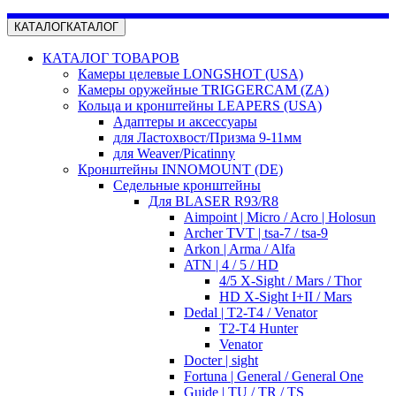
КАТАЛОГ
КАТАЛОГ
КАТАЛОГ ТОВАРОВ
Камеры целевые LONGSHOT (USA)
Камеры оружейные TRIGGERCAM (ZA)
Кольца и кронштейны LEAPERS (USA)
Адаптеры и аксессуары
для Ластохвост/Призма 9-11мм
для Weaver/Picatinny
Кронштейны INNOMOUNT (DE)
Седельные кронштейны
Для BLASER R93/R8
Aimpoint | Micro / Acro | Holosun
Archer TVT | tsa-7 / tsa-9
Arkon | Arma / Alfa
ATN | 4 / 5 / HD
4/5 X-Sight / Mars / Thor
HD X-Sight I+II / Mars
Dedal | T2-T4 / Venator
T2-T4 Hunter
Venator
Docter | sight
Fortuna | General / General One
Guide | TU / TR / TS