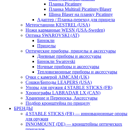
Планка Picatinny
Планка Multirail Picatinny/Blaser
Шина Blaser на планку Picatinny
Адаптер / Планка-переход для прицела
Метеостанции KESTREL (USA)
Ножи карманные WESN (USA-Sweden)
Оптика SWAROVSKI (AT)
Бинокли
Прицелы
Оптические приборы, прицелы и аксессуары
Дневные приборы и аксессуары
Бинокли Swarovski
Ночные приборы и аксессуары
Тепловизионные приборы и аксессуары
Очки с камерой AIMCAM (UK)
Сошки/Биподы LEAPERS (USA)
Упоры для оружия 4 STABLE STICKS (FR)
Хронографы LABRADAR LX (CAN)
Хранение и Переноска, Аксессуары
Подбор кронштейна по прицелу
БРЕНДЫ
4 STABLE STICKS (FR) — инновационные опоры
для оружия
INNOMOUNT (DE) — кронштейны оптических
прицелов