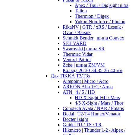
Apex / Trail / Digisight ultra
Talion
Thermion / Digex
Yukon Nordforce / Photon
RikaNV | GTR / xRS / Lesnik /
Ovod / Barsuk
Schmidt Bender | шина Convex
SFH VARD
Swarovski | шина SR
Thermtec Vidar
Venox | Patriot
Zeiss | шина ZM/VM
Кольца 26-30-34-35-36-40 мм
Для TIKKA T3/T3x
Aimpoint | Micro / Acro
ARKON Alfa 1+2 / Arma
ATN | 4 / 5 / HD
HD X-Sight I+II / Mars
4/5 X-Sight / Mars / Thor
Conotech Avata / NAR / Polaris
Dedal | T2-T4 Hunter/Venator
Docter | sight
Guide TU / TS / TR
Hikmicro | Thunder 1-2 / Alpex /