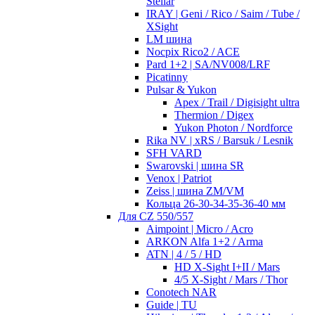
Stellar
IRAY | Geni / Rico / Saim / Tube /
XSight
LM шина
Nocpix Rico2 / ACE
Pard 1+2 | SA/NV008/LRF
Picatinny
Pulsar & Yukon
Apex / Trail / Digisight ultra
Thermion / Digex
Yukon Photon / Nordforce
Rika NV | xRS / Barsuk / Lesnik
SFH VARD
Swarovski | шина SR
Venox | Patriot
Zeiss | шина ZM/VM
Кольца 26-30-34-35-36-40 мм
Для CZ 550/557
Aimpoint | Micro / Acro
ARKON Alfa 1+2 / Arma
ATN | 4 / 5 / HD
HD X-Sight I+II / Mars
4/5 X-Sight / Mars / Thor
Conotech NAR
Guide | TU