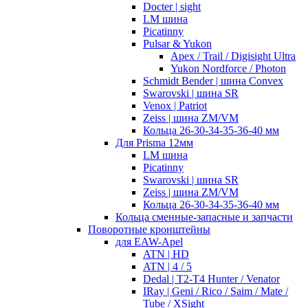
Docter | sight
LM шина
Picatinny
Pulsar & Yukon
Apex / Trail / Digisight Ultra
Yukon Nordforce / Photon
Schmidt Bender | шина Convex
Swarovski | шина SR
Venox | Patriot
Zeiss | шина ZM/VM
Кольца 26-30-34-35-36-40 мм
Для Prisma 12мм
LM шина
Picatinny
Swarovski | шина SR
Zeiss | шина ZM/VM
Кольца 26-30-34-35-36-40 мм
Кольца сменные-запасные и запчасти
Поворотные кронштейны
для EAW-Apel
ATN | HD
ATN | 4 / 5
Dedal | T2-T4 Hunter / Venator
IRay | Geni / Rico / Saim / Mate /
Tube / XSight