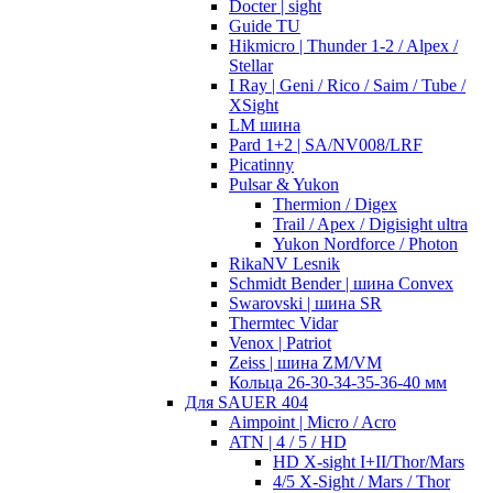
Docter | sight
Guide TU
Hikmicro | Thunder 1-2 / Alpex /
Stellar
I Ray | Geni / Rico / Saim / Tube /
XSight
LM шина
Pard 1+2 | SA/NV008/LRF
Picatinny
Pulsar & Yukon
Thermion / Digex
Trail / Apex / Digisight ultra
Yukon Nordforce / Photon
RikaNV Lesnik
Schmidt Bender | шина Convex
Swarovski | шина SR
Thermtec Vidar
Venox | Patriot
Zeiss | шина ZM/VM
Кольца 26-30-34-35-36-40 мм
Для SAUER 404
Aimpoint | Micro / Acro
ATN | 4 / 5 / HD
HD X-sight I+II/Thor/Mars
4/5 X-Sight / Mars / Thor