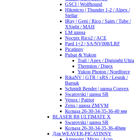
GSCI | Wolfhound
Hikmicro | Thunder 1-2 / Alpex /
Stellar
IRay | Geni / Rico / Saim / Tube /
XSight / MAH
LM шина
Nocpix Rico2 / ACE
Pard 1+2 | SA/NV008/LRF
Picatinny
Pulsar & Yukon
Trail / Apex / Digisight Ultra
Thermion / Digex
Yukon Photon / Nordforce
RikaNV | GTR / xRS / Lesnik /
Barsuk
Schmidt Bender | шина Convex
Swarovski | шина SR
Venox | Patriot
Zeiss | шина ZM/VM
Кольца 26-30-34-35-36-40 мм
BLASER R8 ULTIMATE X
Swarovski | шина SR
Кольца 26-30-34-35-36-40мм
Для WEAVER-PICATINNY
Aimpoint | Micro / Acro