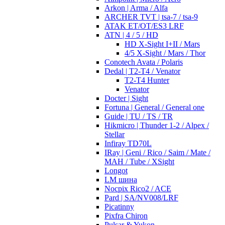
Arkon | Arma / Alfa
ARCHER TVT | tsa-7 / tsa-9
ATAK ET/OT/ES3 LRF
ATN | 4 / 5 / HD
HD X-Sight I+II / Mars
4/5 X-Sight / Mars / Thor
Conotech Avata / Polaris
Dedal | T2-T4 / Venator
T2-T4 Hunter
Venator
Docter | Sight
Fortuna | General / General one
Guide | TU / TS / TR
Hikmicro | Thunder 1-2 / Alpex /
Stellar
Infiray TD70L
IRay | Geni / Rico / Saim / Mate /
MAH / Tube / XSight
Longot
LM шина
Nocpix Rico2 / ACE
Pard | SA/NV008/LRF
Picatinny
Pixfra Chiron
Pulsar & Yukon