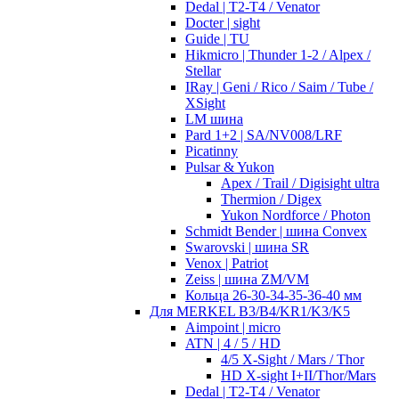
Dedal | T2-T4 / Venator
Docter | sight
Guide | TU
Hikmicro | Thunder 1-2 / Alpex /
Stellar
IRay | Geni / Rico / Saim / Tube /
XSight
LM шина
Pard 1+2 | SA/NV008/LRF
Picatinny
Pulsar & Yukon
Apex / Trail / Digisight ultra
Thermion / Digex
Yukon Nordforce / Photon
Schmidt Bender | шина Convex
Swarovski | шина SR
Venox | Patriot
Zeiss | шина ZM/VM
Кольца 26-30-34-35-36-40 мм
Для MERKEL B3/B4/KR1/K3/K5
Aimpoint | micro
ATN | 4 / 5 / HD
4/5 X-Sight / Mars / Thor
HD X-sight I+II/Thor/Mars
Dedal | T2-T4 / Venator