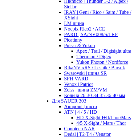
Hikmicro | Thunder 1-2 / Alpex /
Stellar
IRAY | Geni / Rico / Saim / Tube /
XSight
LM шина
Nocpix Rico2 / ACE
PARD | SA/NV008/S/LRF
Picatinny
Pulsar & Yukon
Apex / Trail / Digisight ultra
Thermion / Digex
Yukon Photon / Nordforce
RikaNV xRS / Lesnik / Barsuk
Swarovski | шина SR
SFH VARD
Venox | Patriot
Zeiss | шина ZM/VM
Кольца 26-30-34-35-36-40 мм
Для SAUER 303
Aimpoint | micro
ATN | 4 / 5 / HD
HD X-Sight I+II/Thor/Mars
4/5 X-Sight / Mars / Thor
Conotech NAR
Dedal | T2-T4 / Venator