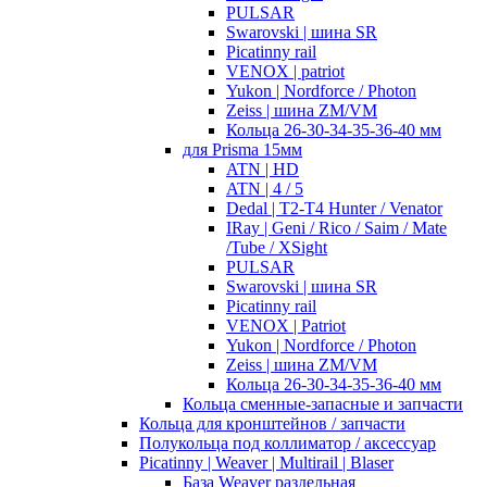
PULSAR
Swarovski | шина SR
Picatinny rail
VENOX | patriot
Yukon | Nordforce / Photon
Zeiss | шина ZM/VM
Кольца 26-30-34-35-36-40 мм
для Prisma 15мм
ATN | HD
ATN | 4 / 5
Dedal | T2-T4 Hunter / Venator
IRay | Geni / Rico / Saim / Mate
/Tube / XSight
PULSAR
Swarovski | шина SR
Picatinny rail
VENOX | Patriot
Yukon | Nordforce / Photon
Zeiss | шина ZM/VM
Кольца 26-30-34-35-36-40 мм
Кольца сменные-запасные и запчасти
Кольца для кронштейнов / запчасти
Полукольца под коллиматор / аксессуар
Picatinny | Weaver | Multirail | Blaser
База Weaver раздельная