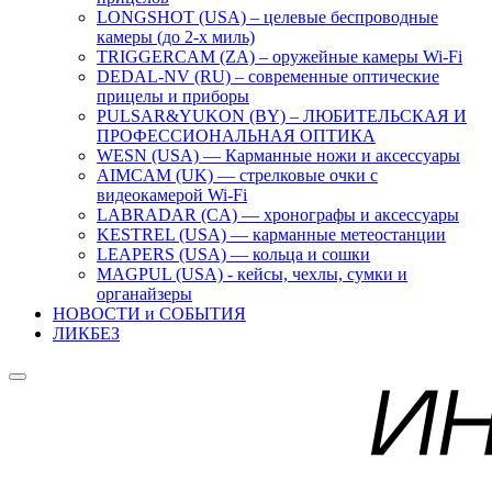
LONGSHOT (USA) – целевые беспроводные
камеры (до 2-х миль)
TRIGGERCAM (ZA) – оружейные камеры Wi-Fi
DEDAL-NV (RU) – современные оптические
прицелы и приборы
PULSAR&YUKON (BY) – ЛЮБИТЕЛЬСКАЯ И
ПРОФЕССИОНАЛЬНАЯ ОПТИКА
WESN (USA) — Карманные ножи и аксессуары
AIMCAM (UK) — стрелковые очки с
видеокамерой Wi-Fi
LABRADAR (CA) — хронографы и аксессуары
KESTREL (USA) — карманные метеостанции
LEAPERS (USA) — кольца и сошки
MAGPUL (USA) - кейсы, чехлы, сумки и
органайзеры
НОВОСТИ и СОБЫТИЯ
ЛИКБЕЗ