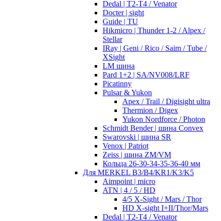
Dedal | T2-T4 / Venator
Docter | sight
Guide | TU
Hikmicro | Thunder 1-2 / Alpex /
Stellar
IRay | Geni / Rico / Saim / Tube /
XSight
LM шина
Pard 1+2 | SA/NV008/LRF
Picatinny
Pulsar & Yukon
Apex / Trail / Digisight ultra
Thermion / Digex
Yukon Nordforce / Photon
Schmidt Bender | шина Convex
Swarovski | шина SR
Venox | Patriot
Zeiss | шина ZM/VM
Кольца 26-30-34-35-36-40 мм
Для MERKEL B3/B4/KR1/K3/K5
Aimpoint | micro
ATN | 4 / 5 / HD
4/5 X-Sight / Mars / Thor
HD X-sight I+II/Thor/Mars
Dedal | T2-T4 / Venator