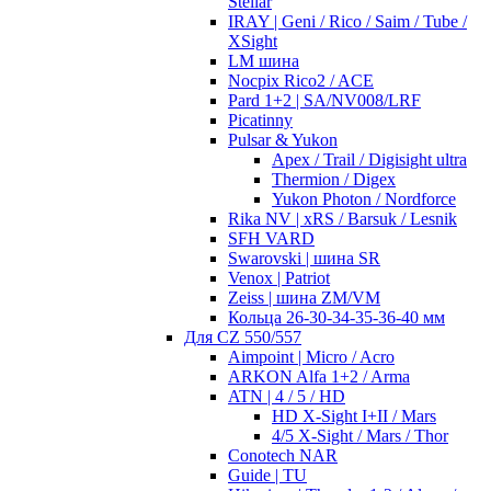
Stellar
IRAY | Geni / Rico / Saim / Tube /
XSight
LM шина
Nocpix Rico2 / ACE
Pard 1+2 | SA/NV008/LRF
Picatinny
Pulsar & Yukon
Apex / Trail / Digisight ultra
Thermion / Digex
Yukon Photon / Nordforce
Rika NV | xRS / Barsuk / Lesnik
SFH VARD
Swarovski | шина SR
Venox | Patriot
Zeiss | шина ZM/VM
Кольца 26-30-34-35-36-40 мм
Для CZ 550/557
Aimpoint | Micro / Acro
ARKON Alfa 1+2 / Arma
ATN | 4 / 5 / HD
HD X-Sight I+II / Mars
4/5 X-Sight / Mars / Thor
Conotech NAR
Guide | TU