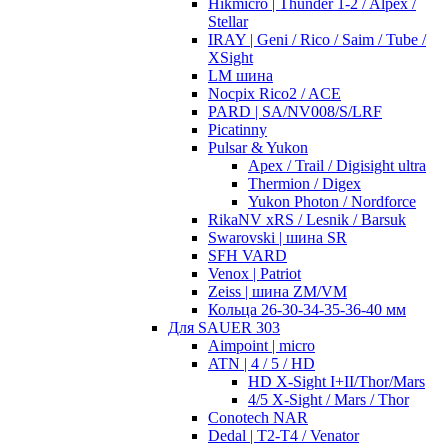
Hikmicro | Thunder 1-2 / Alpex /
Stellar
IRAY | Geni / Rico / Saim / Tube /
XSight
LM шина
Nocpix Rico2 / ACE
PARD | SA/NV008/S/LRF
Picatinny
Pulsar & Yukon
Apex / Trail / Digisight ultra
Thermion / Digex
Yukon Photon / Nordforce
RikaNV xRS / Lesnik / Barsuk
Swarovski | шина SR
SFH VARD
Venox | Patriot
Zeiss | шина ZM/VM
Кольца 26-30-34-35-36-40 мм
Для SAUER 303
Aimpoint | micro
ATN | 4 / 5 / HD
HD X-Sight I+II/Thor/Mars
4/5 X-Sight / Mars / Thor
Conotech NAR
Dedal | T2-T4 / Venator