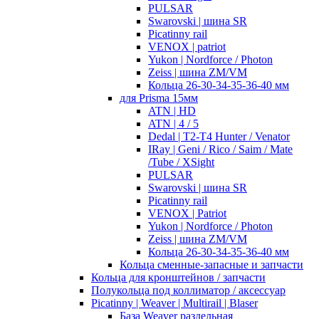
PULSAR
Swarovski | шина SR
Picatinny rail
VENOX | patriot
Yukon | Nordforce / Photon
Zeiss | шина ZM/VM
Кольца 26-30-34-35-36-40 мм
для Prisma 15мм
ATN | HD
ATN | 4 / 5
Dedal | T2-T4 Hunter / Venator
IRay | Geni / Rico / Saim / Mate
/Tube / XSight
PULSAR
Swarovski | шина SR
Picatinny rail
VENOX | Patriot
Yukon | Nordforce / Photon
Zeiss | шина ZM/VM
Кольца 26-30-34-35-36-40 мм
Кольца сменные-запасные и запчасти
Кольца для кронштейнов / запчасти
Полукольца под коллиматор / аксессуар
Picatinny | Weaver | Multirail | Blaser
База Weaver раздельная