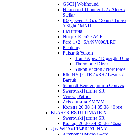
GSCI | Wolfhound
Hikmicro | Thunder 1-2 / Alpex /
Stellar
IRay | Geni / Rico / Saim / Tube /
XSight / MAH
LM шина
Nocpix Rico2 / ACE
Pard 1+2 | SA/NV008/LRF
Picatinny
Pulsar & Yukon
Trail / Apex / Digisight Ultra
Thermion / Digex
Yukon Photon / Nordforce
RikaNV | GTR / xRS / Lesnik /
Barsuk
Schmidt Bender | шина Convex
Swarovski | шина SR
Venox | Patriot
Zeiss | шина ZM/VM
Кольца 26-30-34-35-36-40 мм
BLASER R8 ULTIMATE X
Swarovski | шина SR
Кольца 26-30-34-35-36-40мм
Для WEAVER-PICATINNY
Aimpoint | Micro / Acro