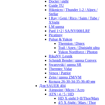
Docter | sight
Guide TU
Hikmicro | Thunder 1-2 / Alpex /
Stellar
I Ray | Geni / Rico / Saim / Tube /
XSight
LM шина
Pard 1+2 | SA/NV008/LRF
Picatinny
Pulsar & Yukon
Thermion / Digex
Trail / Apex / Digisight ultra
Yukon Nordforce / Photon
RikaNV Lesnik
Schmidt Bender | шина Convex
Swarovski | шина SR
Thermtec Vidar
Venox | Patriot
Zeiss | шина ZM/VM
Кольца 26-30-34-35-36-40 мм
Для SAUER 404
Aimpoint | Micro / Acro
ATN | 4 / 5 / HD
HD X-sight I+II/Thor/Mars
4/5 X-Sight / Mars / Thor