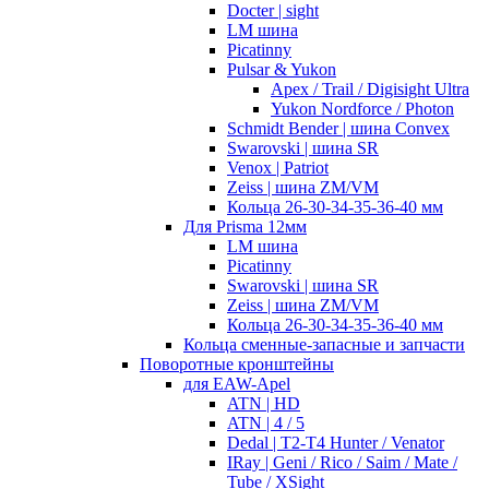
Docter | sight
LM шина
Picatinny
Pulsar & Yukon
Apex / Trail / Digisight Ultra
Yukon Nordforce / Photon
Schmidt Bender | шина Convex
Swarovski | шина SR
Venox | Patriot
Zeiss | шина ZM/VM
Кольца 26-30-34-35-36-40 мм
Для Prisma 12мм
LM шина
Picatinny
Swarovski | шина SR
Zeiss | шина ZM/VM
Кольца 26-30-34-35-36-40 мм
Кольца сменные-запасные и запчасти
Поворотные кронштейны
для EAW-Apel
ATN | HD
ATN | 4 / 5
Dedal | T2-T4 Hunter / Venator
IRay | Geni / Rico / Saim / Mate /
Tube / XSight