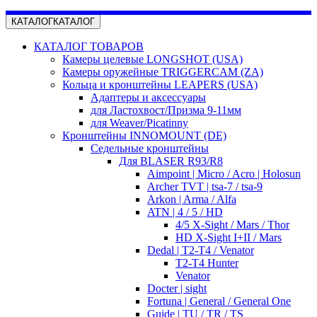
КАТАЛОГ
КАТАЛОГ
КАТАЛОГ ТОВАРОВ
Камеры целевые LONGSHOT (USA)
Камеры оружейные TRIGGERCAM (ZA)
Кольца и кронштейны LEAPERS (USA)
Адаптеры и аксессуары
для Ластохвост/Призма 9-11мм
для Weaver/Picatinny
Кронштейны INNOMOUNT (DE)
Седельные кронштейны
Для BLASER R93/R8
Aimpoint | Micro / Acro | Holosun
Archer TVT | tsa-7 / tsa-9
Arkon | Arma / Alfa
ATN | 4 / 5 / HD
4/5 X-Sight / Mars / Thor
HD X-Sight I+II / Mars
Dedal | T2-T4 / Venator
T2-T4 Hunter
Venator
Docter | sight
Fortuna | General / General One
Guide | TU / TR / TS