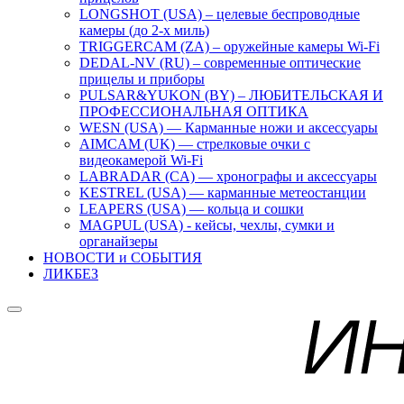
LONGSHOT (USA) – целевые беспроводные
камеры (до 2-х миль)
TRIGGERCAM (ZA) – оружейные камеры Wi-Fi
DEDAL-NV (RU) – современные оптические
прицелы и приборы
PULSAR&YUKON (BY) – ЛЮБИТЕЛЬСКАЯ И
ПРОФЕССИОНАЛЬНАЯ ОПТИКА
WESN (USA) — Карманные ножи и аксессуары
AIMCAM (UK) — стрелковые очки с
видеокамерой Wi-Fi
LABRADAR (CA) — хронографы и аксессуары
KESTREL (USA) — карманные метеостанции
LEAPERS (USA) — кольца и сошки
MAGPUL (USA) - кейсы, чехлы, сумки и
органайзеры
НОВОСТИ и СОБЫТИЯ
ЛИКБЕЗ