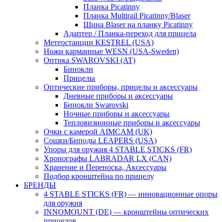
Планка Picatinny
Планка Multirail Picatinny/Blaser
Шина Blaser на планку Picatinny
Адаптер / Планка-переход для прицела
Метеостанции KESTREL (USA)
Ножи карманные WESN (USA-Sweden)
Оптика SWAROVSKI (AT)
Бинокли
Прицелы
Оптические приборы, прицелы и аксессуары
Дневные приборы и аксессуары
Бинокли Swarovski
Ночные приборы и аксессуары
Тепловизионные приборы и аксессуары
Очки с камерой AIMCAM (UK)
Сошки/Биподы LEAPERS (USA)
Упоры для оружия 4 STABLE STICKS (FR)
Хронографы LABRADAR LX (CAN)
Хранение и Переноска, Аксессуары
Подбор кронштейна по прицелу
БРЕНДЫ
4 STABLE STICKS (FR) — инновационные опоры
для оружия
INNOMOUNT (DE) — кронштейны оптических
прицелов