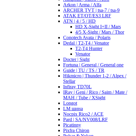
Arkon | Arma / Alfa
ARCHER TVT | tsa-7 / tsa-9
ATAK ET/OT/ES3 LRF
ATN | 4 / 5 / HD
HD X-Sight I+II / Mars
4/5 X-Sight / Mars / Thor
Conotech Avata / Polaris
Dedal | T2-T4 / Venator
T2-T4 Hunter
Venator
Docter | Sight
Fortuna | General / General one
Guide | TU / TS / TR
Hikmicro | Thunder 1-2 / Alpex /
Stellar
Infiray TD70L
IRay | Geni / Rico / Saim / Mate /
MAH / Tube / XSight
Longot
LM шина
Nocpix Rico2 / ACE
Pard | SA/NV008/LRF
Picatinny
Pixfra Chiron
Pulsar & Yukon