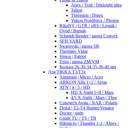
Apex / Trail / Digisight ultra
Talion
Thermion / Digex
Yukon Nordforce / Photon
RikaNV | GTR / xRS / Lesnik /
Ovod / Barsuk
Schmidt Bender | шина Convex
SFH VARD
Swarovski | шина SR
Thermtec Vidar
Venox | Patriot
Zeiss | шина ZM/VM
Кольца 26-30-34-35-36-40 мм
Для TIKKA T3/T3x
Aimpoint | Micro / Acro
ARKON Alfa 1+2 / Arma
ATN | 4 / 5 / HD
HD X-Sight I+II / Mars
4/5 X-Sight / Mars / Thor
Conotech Avata / NAR / Polaris
Dedal | T2-T4 Hunter/Venator
Docter | sight
Guide TU / TS / TR
Hikmicro | Thunder 1-2 / Alpex /